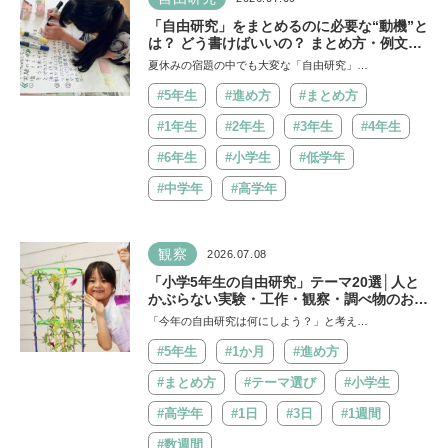
「自由研究」をまとめるのに必要な“動機”と
は？ どう書けばいいの？ まとめ方・例文ま
でご紹介！
夏休みの宿題の中でも大変な「自由研究」…
#5年生
#進め方
#まとめ方
#1年生
#2年生
#3年生
#4年生
#6年生
#小学生
#低学年
#中学年
#高学年
観察
2026.07.08
「小学5年生の自由研究」テーマ20選│人と
かぶらない実験・工作・観察・調べ物のおす
すめ
「今年の自由研究は何にしよう？」と考え…
#5年生
#1か月
#進め方
#まとめ方
#テーマ選び
#小学生
#高学年
#1日
#3日
#1週間
#数週間