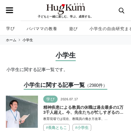
子どもと一緒に楽しむ、学ぶ、成長する。
学び
パパママの教養
遊び
小学生の自由研究ま
ホーム
小学生
小学生
小学生に関する記事一覧です。
小学生に関する記事一覧
（2980
件
）
学び
2026.07.17
精神疾患による教員の休職は過去最多の1万
3千人超え。今、先生たちが忙しすぎるのは
なぜ？【保護者が知っておきたい学校のリア
教育現場では現在、教職員の働き方改革、…
ル】
#長島ともこ
#小学生