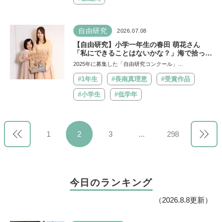
自由研究
2026.07.08
【自由研究】小学一年生の春田 萌花さん
「私にできることはないかな？」海で拾った
プラスチックを万華鏡に！ 捨てるはずのク
2025年に募集した「自由研究コンクール」…
レヨンをもう一度使えるように！ おうちで
できるSDGsに挑戦
#1年生
#長南真理恵
#受賞作品
#小学生
#低学年
1
2
3
...
298
今日のランキング
（2026.8.8更新）