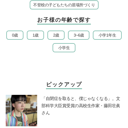
不登校の子どもたちの居場所づくり
お子様の年齢で探す
0歳
1歳
2歳
3~6歳
小学1年生
小学生
ピックアップ
「自閉症を取ると、僕じゃなくなる」。文
部科学大臣賞受賞の高校生作家・藤田壮眞
さん