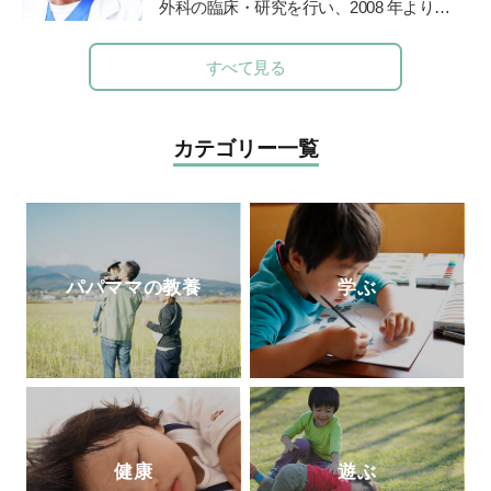
き、各々の才能を伸ばすきっかけとなる誌
外科の臨床・研究を行い、2008 年より現
面作りを心掛けています。時代に即した上
職。診療科目は内科、小児科、小児外科、
質な知育学習記事・付録を掲載していま
外科。保育園の園医、小・中学校の校医も
すべて見る
す。
務める。
カテゴリー一覧
パパママの教養
学ぶ
健康
遊ぶ