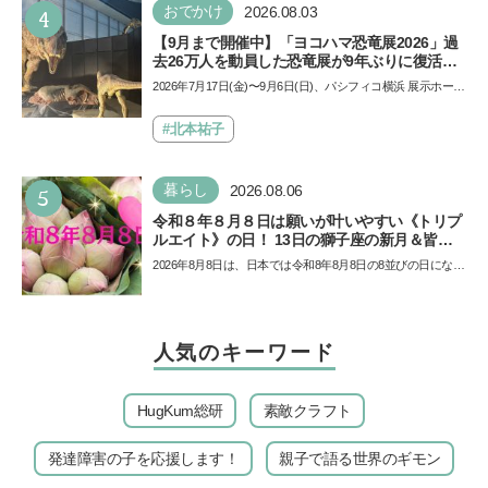
4
おでかけ
2026.08.03
【9月まで開催中】「ヨコハマ恐竜展2026」過
去26万人を動員した恐竜展が9年ぶりに復活！
夏休みのおでかけで楽しむポイントを完全ガイ
2026年7月17日(金)〜9月6日(日)、パシフィコ横浜 展示ホール
ド
Aにて「ヨコハマ恐竜展2026〜恐竜の食卓大図鑑〜」が開
催…
#北本祐子
5
暮らし
2026.08.06
令和８年８月８日は願いが叶いやすい《トリプ
ルエイト》の日！ 13日の獅子座の新月＆皆既
日食の影響にも注目
2026年8月8日は、日本では令和8年8月8日の8並びの日になり
ます。そしてこの日は、「ライオンズゲート」というとっ
て…
人気のキーワード
HugKum総研
素敵クラフト
発達障害の子を応援します！
親子で語る世界のギモン