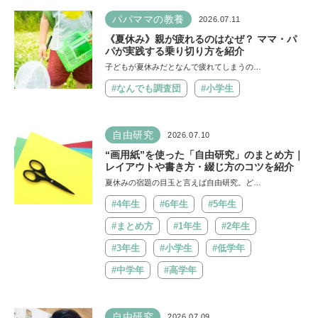
パパママの教養
2026.07.11
《夏休み》親が疲れるのはなぜ？ ママ・パ
パが実践する乗り切り方を紹介
子どもが夏休みだとなんで疲れてしまうの…
#なんでも調査団
#小学生
自由研究
2026.07.10
“画用紙”を使った「自由研究」のまとめ方｜
レイアウトや書き方・綴じ方のコツを紹介
夏休みの宿題の目玉と言えば自由研究。ど…
#4年生
#6年生
#5年生
#まとめ方
#1年生
#2年生
#3年生
#小学生
#低学年
#中学年
#高学年
自由研究
2026.07.09