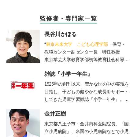
監修者・専門家一覧
長谷川かほる
“
東京未来大学 こども心理学部
保育・
教職センター副センター長 特任教授
東京学芸大学教育学部初等教育社会科専攻
を卒業後、東京都内の公立小学校教諭、副
雑誌『小学一年生』
校長、校長を経て現職。大学では、管理職
歴15年の経験を活かし、教員を目指す学生
1925年の創刊以来、豊かな世の中の実現を
たちの指導を担当されています。著書に
目指し、子どもの健やかな成長をサポート
「保護者対応12か月」(小学館)。”
してきた児童学習雑誌『小学一年生』。コ
ンセプトは「未来をつくる“好き”を育
金井正樹
む」。毎号、各界の第一線で活躍する有識
者・クリエイターに関わっていただき、子
東京都八王子市・金井内科医院院長。「国
ども達各々が自身の無限の可能性に気づ
立小児病院」、米国の小児病院などで小児