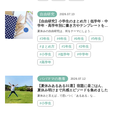
自由研究
2026.07.13
【自由研究】小学生のまとめ方｜低学年・中
学年・高学年別に書き方やテンプレートを紹
介
夏休みの自由研究は、何をテーマにしよう…
#3年生
#4年生
#6年生
#5年生
#まとめ方
#1年生
#2年生
#小学生
#低学年
#中学年
#高学年
パパママの教養
2026.07.12
【夏休みあるある31選】宿題に昼ごはん、
夏休み明けまで共感エピソードを集めました
夏休みと言えば…で思いつく「あるある」な…
#小学生