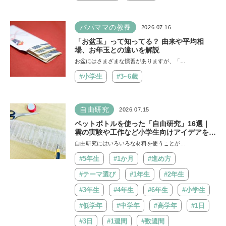
パパママの教養
2026.07.16
「お盆玉」って知ってる？ 由来や平均相
場、お年玉との違いを解説
お盆にはさまざまな慣習がありますが、「…
#小学生
#3~6歳
自由研究
2026.07.15
ペットボトルを使った「自由研究」16選｜
雲の実験や工作など小学生向けアイデアを紹
介
自由研究にはいろいろな材料を使うことが…
#5年生
#1か月
#進め方
#テーマ選び
#1年生
#2年生
#3年生
#4年生
#6年生
#小学生
#低学年
#中学年
#高学年
#1日
#3日
#1週間
#数週間