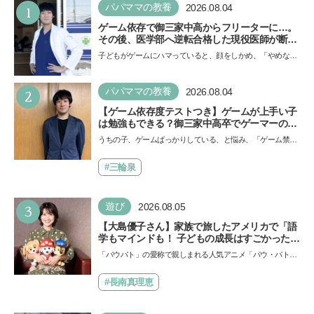
1
パパママの教養
2026.08.04
ゲーム依存で御三家中高からフリーターに…。
その後、医学部へ逆転合格した現役医師が断言
「ゲームの経験が受験勉強に役立った」そう考
子どもがゲームにハマっていると、顔をしかめ、「やめなさ
える背景とは
い！」という親御さんは多いでしょう。中学受験を控えて
い…
2
パパママの教養
2026.08.04
【ゲーム依存度テストつき】ゲームが上手い子
は勉強もできる？御三家中高卒でゲーマーの医
師・阿部智史さんが教えるゲームしながら受験
うちの子、ゲームばっかりしている、と悩み、「ゲーム禁
で勝つためのメソッド
止」を宣言し、子どもとトラブルになる家庭は多いもの。で
も…
#三輪泉
3
遊び
2026.08.05
【大島優子さん】家族で旅したアメリカで「語
学もマインドも！ 子どもの成長はすごかった」
声優をつとめた映画『パウ・パトロール ザ・ダ
「パウパト」の愛称で親しまれる人気アニメ「パウ・パトロ
イノ・ムービー』ではあきらめなければ何でも
ール」の劇場版シリーズ第3弾、映画『パウ・パトロール
できると子どもに知ってほしい
ザ…
#長南真理恵