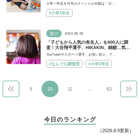
いようカメラ」に「スイカゲームとシュワシ
小学一年生８月号のスペシャル付録は「ポ…
ュワフルーツポンチ」などワクワクが止まら
ない【小学一年生8月号ふろく】
#小学1年生
遊び
2024.06.30
「子どもから人気の有名人」を900人に調
査！大谷翔平選手、HIKAKIN、錦鯉…気に
なる１位は誰？
YouTuberやスポーツ選手、お笑い芸人、ア…
#なんでも調査団
#小学1年生
9
10
11
...
63
今日のランキング
（2026.8.9更新）