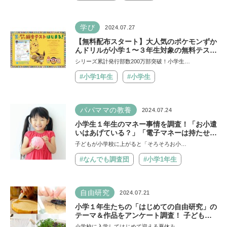
学び
2024.07.27
【無料配布スタート】大人気のポケモンずか
んドリルが小学１〜３年生対象の無料テスト
を実施！今年の夏休みは『夏のポケドリ総合
シリーズ累計発行部数200万部突破！小学生…
テスト』に挑戦しよう！
#小学1年生
#小学生
パパママの教養
2024.07.24
小学生１年生のマネー事情を調査！「お小遣
いはあげている？」「電子マネーは持たせて
いる？」450人のママパパの現状は？
子どもが小学校に上がると「そろそろお小…
#なんでも調査団
#小学1年生
自由研究
2024.07.21
小学１年生たちの「はじめての自由研究」の
テーマ＆作品をアンケート調査！ 子どもた
ちの「好き」や「なぜ」を追求したテーマが
小学校に入学してはじめて迎える夏休み。…