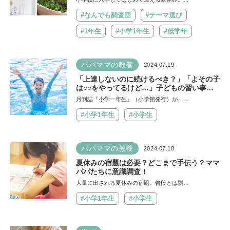
ずらり
#なんでも調査団
#テーマ選び
#1年生
#小学1年生
#低学年
パパママの教養
2024.07.19
「上達しないのに続けるべき？」「よその子
は○○をやってるけど…」子どもの習い事、
周囲の情報を聞くと迷ってしまいます【子ど
月刊誌『小学一年生』（小学館発行）が、…
もの心相談医が回答】
#小学1年生
#小学生
パパママの教養
2024.07.18
夏休みの宿題は必要？どこまで手伝う？ママ
パパたちに意識調査！
大量に出される夏休みの宿題。普段とは馴…
#小学1年生
#小学生