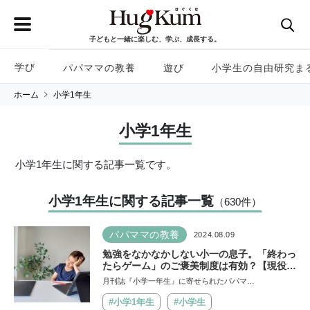
子どもと一緒に楽しむ、学ぶ、成長する。
学び
パパママの教養
遊び
小学生の自由研究ま
ホーム
小学1年生
小学1年生
小学1年生に関する記事一覧です。
小学1年生に関する記事一覧
（630
件
）
パパママの教養
2024.08.09
勉強をなかなかしない小一の息子。「終わっ
たらゲーム」のご褒美制度は有効？【現役教
諭がアドバイス】
月刊誌『小学一年生』に寄せられたパパマ…
#小学1年生
#小学生