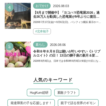
4
おでかけ
2026.08.03
【9月まで開催中】「ヨコハマ恐竜展2026」過
去26万人を動員した恐竜展が9年ぶりに復活！
夏休みのおでかけで楽しむポイントを完全ガイ
2026年7月17日(金)〜9月6日(日)、パシフィコ横浜 展示ホール
ド
Aにて「ヨコハマ恐竜展2026〜恐竜の食卓大図鑑〜」が開
催…
#北本祐子
5
暮らし
2026.08.06
令和８年８月８日は願いが叶いやすい《トリプ
ルエイト》の日！ 13日の獅子座の新月＆皆既
日食の影響にも注目
2026年8月8日は、日本では令和8年8月8日の8並びの日になり
ます。そしてこの日は、「ライオンズゲート」というとっ
て…
人気のキーワード
HugKum総研
素敵クラフト
発達障害の子を応援します！
親子で語る世界のギモン