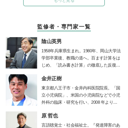
もっと見る
監修者・専門家一覧
陰山英男
1958年兵庫県生まれ。1980年、岡山大学法
学部卒業後、教職の道へ。百ます計算をは
じめ、「読み書き計算」の徹底した反復学
習と生活習慣の改善に取り組み、子ども達
金井正樹
の学力を驚異的に向上させた。その指導法
である「陰山メソッド」は、教育者、保護
東京都八王子市・金井内科医院院長。「国
者から注目を集め、「陰山メソッド」を教
立小児病院」、米国の小児病院などで小児
材かした『徹底反復シリーズ』は、総計77
外科の臨床・研究を行い、2008 年より現
0万部の大ベストセラーとなっている。現
職。診療科目は内科、小児科、小児外科、
在、YouTube『陰山英男公式チャンネル』
原 哲也
外科。保育園の園医、小・中学校の校医も
で授業や講演を公開して注目を集めてい
務める。
言語聴覚士・社会福祉士。
『発達障害のあ