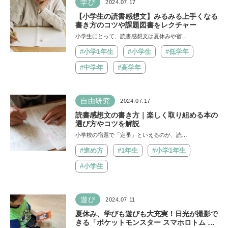
学び
2024.07.17
【小学生の読書感想文】みるみる上手くなる
書き方のコツや課題図書をレクチャー
小学生にとって、読書感想文は夏休みや宿…
#小学1年生
#小学生
#低学年
#中学年
#高学年
自由研究
2024.07.17
読書感想文の書き方｜楽しく取り組める本の
選び方やコツを解説
小学校の宿題で「定番」といえるのが、読…
#進め方
#1年生
#小学1年生
#小学生
遊び
2024.07.11
夏休み、学びも遊びも大充実！日光が撮影で
きる「ポケットモンスター スマホロトム た