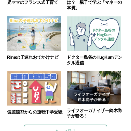
児ママのフランス式子育て
は？ 親子で学ぶ「マネーの
本質」
Rinaの子連れおでかけナビ
ドクター島谷のHugKumデン
タル通信
ライフオーガナイザー鈴木尚
偏差値33からの逆転中学受験
子が斬る！