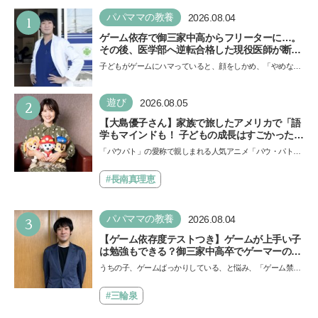
1
パパママの教養
2026.08.04
ゲーム依存で御三家中高からフリーターに…。
その後、医学部へ逆転合格した現役医師が断言
「ゲームの経験が受験勉強に役立った」そう考
子どもがゲームにハマっていると、顔をしかめ、「やめなさ
える背景とは
い！」という親御さんは多いでしょう。中学受験を控えて
い…
2
遊び
2026.08.05
【大島優子さん】家族で旅したアメリカで「語
学もマインドも！ 子どもの成長はすごかった」
声優をつとめた映画『パウ・パトロール ザ・ダ
「パウパト」の愛称で親しまれる人気アニメ「パウ・パトロ
イノ・ムービー』ではあきらめなければ何でも
ール」の劇場版シリーズ第3弾、映画『パウ・パトロール
できると子どもに知ってほしい
ザ…
#長南真理恵
3
パパママの教養
2026.08.04
【ゲーム依存度テストつき】ゲームが上手い子
は勉強もできる？御三家中高卒でゲーマーの医
師・阿部智史さんが教えるゲームしながら受験
うちの子、ゲームばっかりしている、と悩み、「ゲーム禁
で勝つためのメソッド
止」を宣言し、子どもとトラブルになる家庭は多いもの。で
も…
#三輪泉