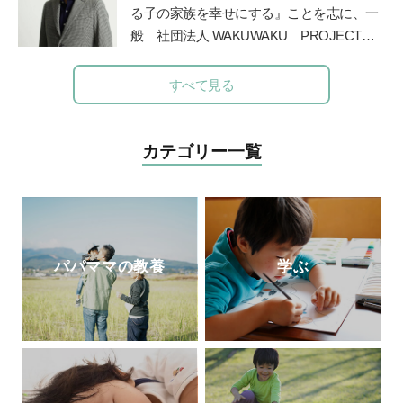
る。
http://kageyamahideo.com/
る子の家族を幸せにする』ことを志に、一
般
社団法人
WAKUWAKU PROJECT
JAPAN
を長野県諏訪市に創設。発達障害の
ある子の
プライベートレッスンやワークシ
すべて見る
ョップ、保育士や教諭を対象にした講座を
運営してい
る。著書に『発達障害のある子
と家族が幸せになる方法』（学苑社）、
カテゴリー一覧
『発達障害の子
の療育が全部わかる本』
（講談社）がある。
パパママの教養
学ぶ