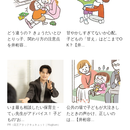
どう違うの？ きょうだいとひ
甘やかしすぎてないか心配。
とりっ子、関わり方の注意点
子どもの「甘え」はどこまでO
を井桁容...
K？【井...
いま最も相談したい保育士・
公共の場で子どもが大泣きし
てぃ先生がアドバイス！ 子ど
たときの声かけ、正しいの
もの“お...
は…【井桁容...
PR（花王アタックキュキュット｜Hugkum）