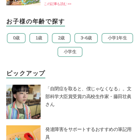
この記事も読む >>
お子様の年齢で探す
0歳
1歳
2歳
3~6歳
小学1年生
小学生
ピックアップ
「自閉症を取ると、僕じゃなくなる」。文
部科学大臣賞受賞の高校生作家・藤田壮眞
さん
発達障害をサポートするおすすめの筆記用
具