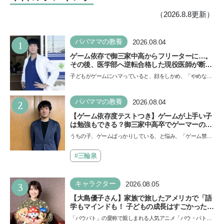
（2026.8.8更新）
1
パパママの教養
2026.08.04
ゲーム依存で御三家中高からフリーターに…。
その後、医学部へ逆転合格した現役医師が断言
「ゲームの経験が受験勉強に役立った」そう考
子どもがゲームにハマっていると、顔をしかめ、「やめなさ
える背景とは
い！」という親御さんは多いでしょう。中学受験を控えて
い…
2
パパママの教養
2026.08.04
【ゲーム依存度テストつき】ゲームが上手い子
は勉強もできる？御三家中高卒でゲーマーの医
師・阿部智史さんが教えるゲームしながら受験
うちの子、ゲームばっかりしている、と悩み、「ゲーム禁
で勝つためのメソッド
止」を宣言し、子どもとトラブルになる家庭は多いもの。で
も…
#三輪泉
3
キャラクター
2026.08.05
【大島優子さん】家族で旅したアメリカで「語
学もマインドも！ 子どもの成長はすごかった」
声優をつとめた映画『パウ・パトロール ザ・ダ
「パウパト」の愛称で親しまれる人気アニメ「パウ・パトロ
イノ・ムービー』ではあきらめなければ何でも