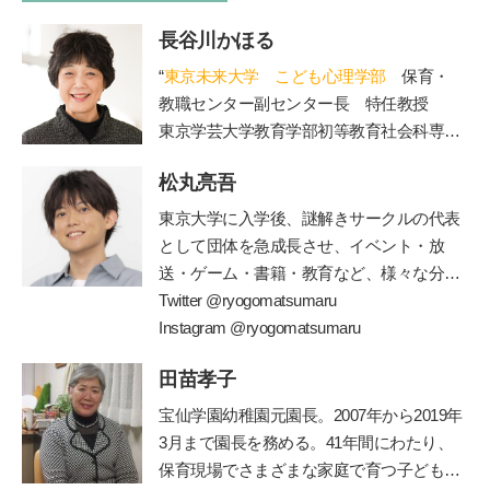
長谷川かほる
“
東京未来大学 こども心理学部
保育・
教職センター副センター長 特任教授
東京学芸大学教育学部初等教育社会科専攻
を卒業後、東京都内の公立小学校教諭、副
松丸亮吾
校長、校長を経て現職。大学では、管理職
歴15年の経験を活かし、教員を目指す学生
東京大学に入学後、謎解きサークルの代表
たちの指導を担当されています。著書に
として団体を急成長させ、イベント・放
「保護者対応12か月」(小学館)。”
送・ゲーム・書籍・教育など、様々な分野
で一大ブームを巻き起こしている
Twitter @ryogomatsumaru
”
謎解き
”
の仕掛け人。現在は東大発の謎解きクリエ
Instagram @ryogomatsumaru
イター集団
RIDDLER(
株
)
を立ち上げ、仲間
田苗孝子
とともに様々なメディアに謎解きを仕掛け
ている。監修書籍に、『東大ナゾトレ』シ
宝仙学園幼稚園元園長。2007年から2019年
リーズ
(
扶桑社
)
、『東大松丸式ナゾトキス
3月まで園長を務める。41年間にわたり、
クール』『東大松丸式
名探偵コナンナゾ
保育現場でさまざまな家庭で育つ子どもと