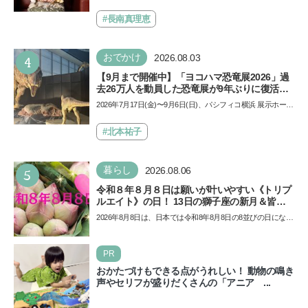
ール」の劇場版シリーズ第3弾、映画『パウ・パトロール
できると子どもに知ってほしい
ザ…
#長南真理恵
4
おでかけ
2026.08.03
【9月まで開催中】「ヨコハマ恐竜展2026」過
去26万人を動員した恐竜展が9年ぶりに復活！
夏休みのおでかけで楽しむポイントを完全ガイ
2026年7月17日(金)〜9月6日(日)、パシフィコ横浜 展示ホール
ド
Aにて「ヨコハマ恐竜展2026〜恐竜の食卓大図鑑〜」が開
催…
#北本祐子
5
暮らし
2026.08.06
令和８年８月８日は願いが叶いやすい《トリプ
ルエイト》の日！ 13日の獅子座の新月＆皆既
日食の影響にも注目
2026年8月8日は、日本では令和8年8月8日の8並びの日になり
ます。そしてこの日は、「ライオンズゲート」というとっ
て…
PR
おかたづけもできる点がうれしい！ 動物の鳴き
声やセリフが盛りだくさんの「アニア ...