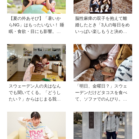
【夏の外あそび】「暑いか
脳性麻痺の双子を抱えて離
らNG」はもったいない！ 睡
婚したとき「3人の毎日をめ
眠・食欲・目にも影響。専
いっぱい楽しもうと決め
門家に教わる屋外のメリッ
た！」母の関本里絵さんに
トと、猛暑日の室内あそび
訊く子どもの人生の輝かせ
の工夫
方
スウェーデン人の夫はなん
「明日、金曜日？」スウェ
でも聞いてくる。「どうし
ーデンだけどタコスを食べ
たい？」からはじまる我が
て、ソファでのんびり。小
家【北欧パパと日本で子育
さな楽しみを待つ週末時間
て vol.24】
【北欧パパと日本で子育てv
ol.23】