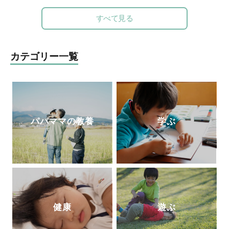
トキ探偵団』
(
小学館
)
『頭をつかう新習慣
!
その親を見守り続けた、その深い見識には
ナゾときタイム』
(NHK
出版
)
、など多数の
定評がある。豊かな経験を活かして、『幼
すべて見る
謎解き本を手がける。
稚園』（小学館刊）で育児相談コーナーを
担当。子育て中のママたちに温かなメッセ
ージを伝えてきた。
カテゴリー一覧
パパママの教養
学ぶ
健康
遊ぶ