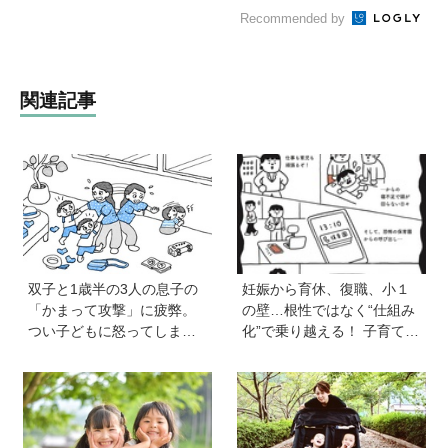
Recommended by
関連記事
双子と1歳半の3人の息子の
妊娠から育休、復職、小１
「かまって攻撃」に疲弊。
の壁…根性ではなく“仕組み
つい子どもに怒ってしまい
化”で乗り越える！ 子育ても
自己嫌悪の日々です【愛子
仕事も大切な「働く親」が
先生の子育てお悩み相談
知っておきたいサバイバル
室】
戦略