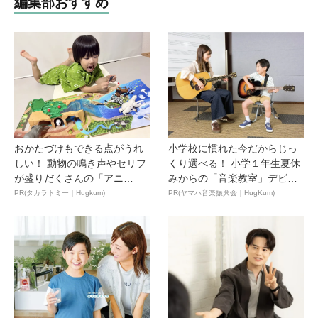
編集部おすすめ
おかたづけもできる点がうれ
小学校に慣れた今だからじっ
しい！ 動物の鳴き声やセリフ
くり選べる！ 小学１年生夏休
が盛りだくさんの「アニ
みからの「音楽教室」デビ
ア ...
ュ...
PR(タカラトミー｜Hugkum)
PR(ヤマハ音楽振興会｜HugKum)