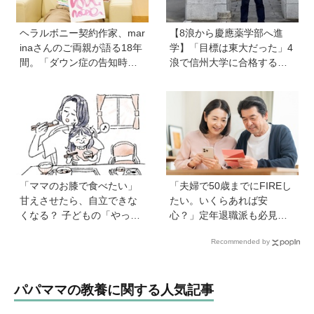
ヘラルボニー契約作家、mar
【8浪から慶應薬学部へ進
inaさんのご両親が語る18年
学】「目標は東大だった」4
間。「ダウン症の告知時は
浪で信州大学に合格するも1
目の前が真っ暗に」それで
年で退学。学歴を追い続け
も前に進めた理由は…？ 古
た理由、今思うことは「学
代・宇宙文字のような《mar
歴は人の一部にしかすぎな
ina-moji》が人気！
い」《慶應生よしださん｜
後編》
「ママのお膝で食べたい」
「夫婦で50歳までにFIREし
甘えさせたら、自立できな
たい。いくらあれば安
くなる？ 子どもの「やっ
心？」定年退職派も必見！
て」に向き合うときの小さ
老後資金の“見積もり方”をプ
Recommended by
な姿勢《モンテッソーリ教
ロが解説【連載第13回】
師の子育てエッセイ》vol.7
パパママの教養に関する人気記事