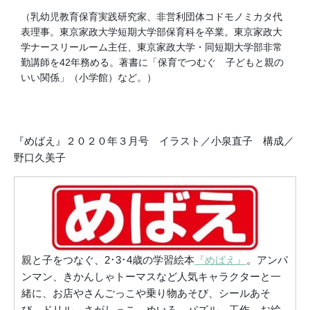
（乳幼児教育保育実践研究家、非営利団体コドモノミカタ代
表理事。東京家政大学短期大学部保育科を卒業。東京家政大
学ナースリールーム主任、東京家政大学・同短期大学部非常
勤講師を42年務める。著書に「保育でつむぐ 子どもと親の
いい関係」（小学館）など。）
『めばえ』２０２０年３月号 イラスト／小泉直子 構成／
野口久美子
親と子をつなぐ、2･3･4歳の学習絵本
『めばえ』
。アンパ
ンマン、きかんしゃトーマスなど人気キャラクターと一
緒に、お店やさんごっこや乗り物あそび、シールあそ
び、ドリル、さがしっこ、めいろ、パズル、工作、お絵