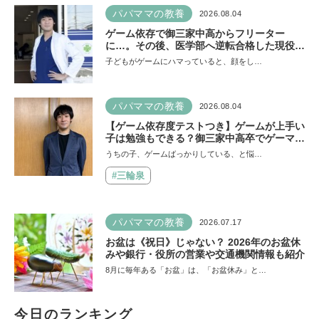
パパママの教養
2026.08.04
ゲーム依存で御三家中高からフリーター
に…。その後、医学部へ逆転合格した現役医
師が断言「ゲームの経験が受験勉強に役立っ
子どもがゲームにハマっていると、顔をし…
た」そう考える背景とは
パパママの教養
2026.08.04
【ゲーム依存度テストつき】ゲームが上手い
子は勉強もできる？御三家中高卒でゲーマー
の医師・阿部智史さんが教えるゲームしなが
うちの子、ゲームばっかりしている、と悩…
ら受験で勝つためのメソッド
#三輪泉
パパママの教養
2026.07.17
お盆は《祝日》じゃない？ 2026年のお盆休
みや銀行・役所の営業や交通機関情報も紹介
8月に毎年ある「お盆」は、「お盆休み」と…
今日のランキング