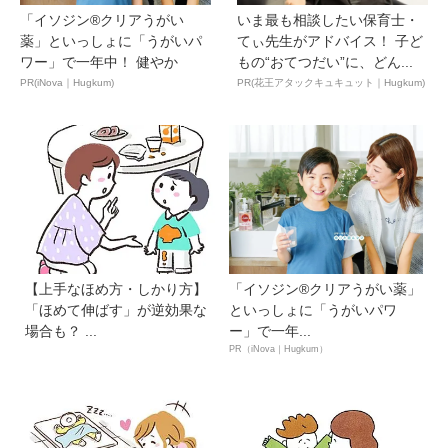
「イソジン®クリアうがい
いま最も相談したい保育士・
薬」といっしょに「うがいパ
てぃ先生がアドバイス！ 子ど
ワー」で一年中！ 健やか
もの“おてつだい”に、どん...
PR(iNova｜Hugkum)
PR(花王アタックキュキュット｜Hugkum)
【上手なほめ方・しかり方】
「イソジン®クリアうがい薬」
「ほめて伸ばす」が逆効果な
といっしょに「うがいパワ
場合も？ ...
ー」で一年...
PR（iNova｜Hugkum）