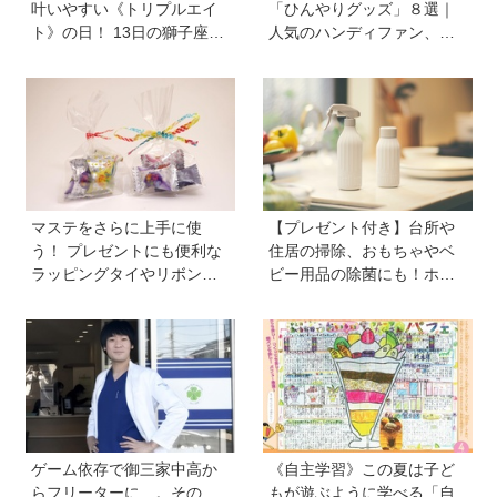
叶いやすい《トリプルエイ
「ひんやりグッズ」８選｜
ト》の日！ 13日の獅子座の
人気のハンディファン、お
新月＆皆既日食の影響にも
弁当の保冷グッズ、災害時
注目
の暑さ対策セットなど
マステをさらに上手に使
【プレゼント付き】台所や
う！ プレゼントにも便利な
住居の掃除、おもちゃやベ
ラッピングタイやリボンが
ビー用品の除菌にも！ホタ
作れるマシーンが登場【マ
テの貝殻生まれの天然クリ
スパレード／シヤチハタ】
ーナー「Shell we clean?」
ゲーム依存で御三家中高か
《自主学習》この夏は子ど
らフリーターに…。その
もが遊ぶように学べる「自