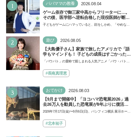
1
パパママの教養
2026.08.04
ゲーム依存で御三家中高からフリーターに…。
その後、医学部へ逆転合格した現役医師が断言
「ゲームの経験が受験勉強に役立った」そう考
子どもがゲームにハマっていると、顔をしかめ、「やめなさ
える背景とは
い！」という親御さんは多いでしょう。中学受験を控えて
い…
2
遊び
2026.08.05
【大島優子さん】家族で旅したアメリカで「語
学もマインドも！ 子どもの成長はすごかった」
声優をつとめた映画『パウ・パトロール ザ・ダ
「パウパト」の愛称で親しまれる人気アニメ「パウ・パトロ
イノ・ムービー』ではあきらめなければ何でも
ール」の劇場版シリーズ第3弾、映画『パウ・パトロール
できると子どもに知ってほしい
ザ…
#長南真理恵
3
おでかけ
2026.08.03
【9月まで開催中】「ヨコハマ恐竜展2026」過
去26万人を動員した恐竜展が9年ぶりに復活！
夏休みのおでかけで楽しむポイントを完全ガイ
2026年7月17日(金)〜9月6日(日)、パシフィコ横浜 展示ホール
ド
Aにて「ヨコハマ恐竜展2026〜恐竜の食卓大図鑑〜」が開
催…
#北本祐子