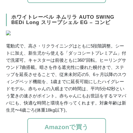
ホワイトレーベル ネムリラ AUTO SWING
BEDi Long スリープシェル EG – コンビ
電動式で、高さ・リクライニングはともに5段階調整。シー
トに加え、新生児から使える「ダッコシートプレミアム」付
で洗濯可。キャスターは前後ともに360°回転。ヒーリングサ
ウンド7曲搭載。暗さを作る遮光性に優れた幌付きで、ステ
ップを延長させることで、従来未対応の5、6ヶ月以降のスウ
ィングベッド機能を、1歳までに延長可能にしたハイグレー
ドモデル。赤ちゃんの入眠までの時間は、平均5分42秒とい
う驚きの速さがポイント。赤ちゃんにもお世話をするママパ
パにも、快適な時間と環境を作ってくれます。対象年齢は新
生児〜4歳ごろ(体重18kg以下)。
Amazonで買う