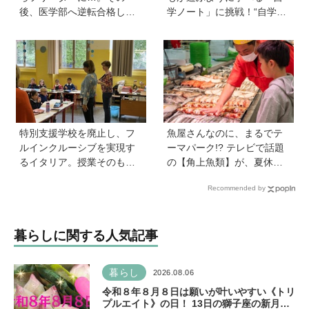
後、医学部へ逆転合格した
学ノート」に挑戦！“自学指
現役医師が断言「ゲームの
導の達人”関西学院初等部教
経験が受験勉強に役立っ
諭の森川正樹先生に訊く、
た」そう考える背景とは
テーマの見つけ方やサポー
ト法。自由研究にも
特別支援学校を廃止し、フ
魚屋さんなのに、まるでテ
ルインクルーシブを実現す
ーマパーク!? テレビで話題
るイタリア。授業そのもの
の【角上魚類】が、夏休み
を、多様な子どもが参加し
のお出かけ＆自由研究にお
Recommended by
やすい形に【言語聴覚士 原
すすめのワケ
先生が伝える世界のインク
ルーシブ教育】
暮らしに関する人気記事
暮らし
2026.08.06
令和８年８月８日は願いが叶いやすい《トリ
プルエイト》の日！ 13日の獅子座の新月＆