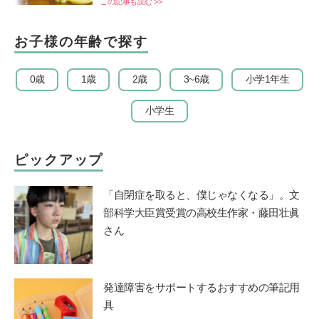
この記事も読む >>
お子様の年齢で探す
0歳
1歳
2歳
3~6歳
小学1年生
小学生
ピックアップ
「自閉症を取ると、僕じゃなくなる」。文
部科学大臣賞受賞の高校生作家・藤田壮眞
さん
発達障害をサポートするおすすめの筆記用
具