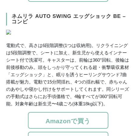
ネムリラ AUTO SWING エッグショック BE –
コンビ
電動式で、高さは6段階調整(1つは収納用)。リクライニング
は5段階調整で、シートに加え、新生児から使えるインナー
シート付で洗濯可。キャスターは、前輪は360°回転、後輪は
前後移動のみ。頭をしっかり守ってくれる超・衝撃吸収素材
「エッグショック」と、眠りを誘うヒーリングサウンド7曲
搭載が魅力。電動で15分間揺れ、4つの揺れ幅で、赤ちゃん
のあやしや寝かし付けをサポートしてくれます。同シリーズ
の手動式はさらにお手頃価格で、4輪すべてが360°回転可
能。対象年齢は新生児〜4歳ごろ(体重18kg以下)。
Amazonで買う