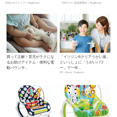
ん...
ュ...
PR(セガフェイブ｜HugKum)
PR(ヤマハ音楽振興会｜HugKum)
買って正解！育児がラクにな
「イソジン®クリアうがい薬」
るお助けアイテム・便利な電
といっしょに「うがいパワ
動バウンサ...
ー」で一年...
PR（iNova｜Hugkum）