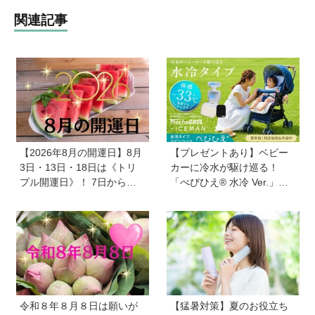
関連記事
【2026年8月の開運日】8月
【プレゼントあり】ベビー
3日・13日・18日は《トリ
カーに冷水が駆け巡る！
プル開運日》！ 7日から
「べびひえ® 水冷 Ver.」で
は、愛と美とお金の星「金
暑い時期の赤ちゃんのお出
星」が、天秤座と蠍座に長
かけをサポート
期滞在を開始！
令和８年８月８日は願いが
【猛暑対策】夏のお役立ち