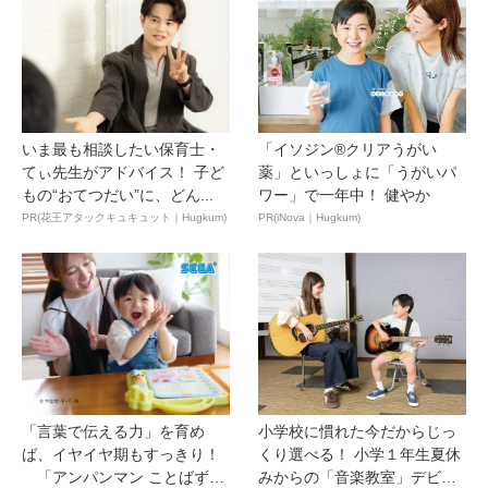
いま最も相談したい保育士・
「イソジン®クリアうがい
てぃ先生がアドバイス！ 子ど
薬」といっしょに「うがいパ
もの“おてつだい”に、どん...
ワー」で一年中！ 健やか
PR(花王アタックキュキュット｜Hugkum)
PR(iNova｜Hugkum)
「言葉で伝える力」を育め
小学校に慣れた今だからじっ
ば、イヤイヤ期もすっきり！
くり選べる！ 小学１年生夏休
「アンパンマン ことばずか
みからの「音楽教室」デビ