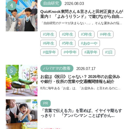
4
自由研究
2026.08.03
QuizKnock東問さん＆言さんと田村正資さんが
案内！ 「よみうりランド」で遊びながら自由研
究が進む期間限定イベントが開催
「自由研究のテーマが決まらない…」。そんな夏休みの悩み
にヒントをくれるイベントが、よみうりランド「グッジョ
バ!!…
#1年生
#2年生
#3年生
#4年生
#6年生
#5年生
#あゆーや
#低学年
#中学年
#高学年
#1日
5
パパママの教養
2026.07.17
お盆は《祝日》じゃない？ 2026年のお盆休み
や銀行・役所の営業や交通機関情報も紹介
8月に毎年ある「お盆」は、「お盆休み」と言われるのに祝
日ではないのでしょうか？ 当記事では、まずは2026年のお
盆…
PR
「言葉で伝える力」を育めば、イヤイヤ期もす
っきり！ 「アンパンマン ことばずかん...