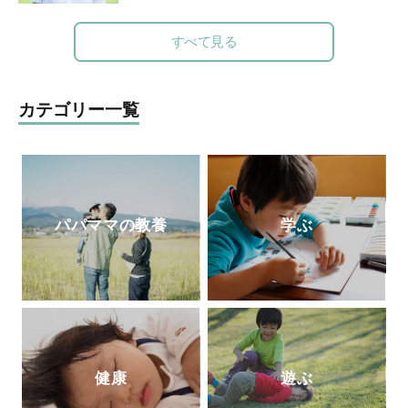
く」を起業し、個人宅や店舗などの整理収
納サービスやお片づけ講座を行うかたわ
すべて見る
ら、雑誌やWebでも活動中。フォロワー5.
1万人を超えるInstagramでは、マネしやす
い整理収納アイデアやモノ選び情報を発信
カテゴリー一覧
中。7歳4歳2歳の3児の母。
http://taekomizutani.com/
Instagram
パパママの教養
学ぶ
健康
遊ぶ