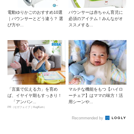
電動ゆりかごのおすすめ10選
バウンサーは赤ちゃん育児に
｜バウンサーとどう違う？ 選
必須のアイテム！みんながオ
び方や...
ススメする...
「言葉で伝える力」を育め
マルチな機能をもつ【ハイロ
ば、イヤイヤ期もすっきり！
ーチェア】はママの味方！活
「アンパン...
用シーンや...
PR（セガフェイブ｜HugKum）
Recommended by