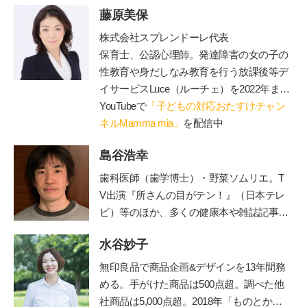
藤原美保
株式会社スプレンドーレ代表
保育士、公認心理師。発達障害の女の子の
性教育や身だしなみ教育を行う放課後等デ
イサービス
Luce
（ルーチェ）を
2022
年まで
運営。現在は障害のあるお子さんと保護者
YouTubeで
「子どもの対応おたすけチャン
が一緒に通うことができる脱毛サロン
ネルMamma mia」
を配信中
Luce
を運営（施術中に療育相談に対応可）、子
島谷浩幸
育てや療育相談、事業所での性教育のやり
方、職員研修やコンサル、講演等を行う。
歯科医師（歯学博士）・野菜ソムリエ。T
著書に『発達障害の女の子のお母さんが、
V出演『所さんの目がテン！』（日本テレ
早めに知っておきたい「
47
のルール」』、
ビ）等のほか、多くの健康本や雑誌記事・
『発達障害の男の子のお母さんが早めに知
連載を執筆。二児の父でもある。ブログ「
っておいて良かったこと
70』
（エッセンシ
水谷妙子
由流里舎農園
」は日本野菜ソムリエ協会公
ャル出版社）、『発達障害の女の子の「自
認。
Twitter
も更新中。
無印良品で商品企画&デザインを13年間務
立」のために親としてできること』（
PHP
める。手がけた商品は500点超。調べた他
研究所）がある。
社商品は5,000点超。2018年「ものとかぞ