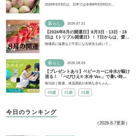
皆既日食の影響にも注目
2026年8月8日は、日本では令和8年8月8日の…
暮らし
2026.07.31
【2026年8月の開運日】8月3日・13日・18
日は《トリプル開運日》！ 7日からは、愛と
美とお金の星「金星」が、天秤座と蠍座に長
物価高に猛暑など不安になる状況も続いて…
期滞在を開始！
暮らし
2026.08.05
【プレゼントあり】ベビーカーに冷水が駆け
巡る！ 「べびひえ® 水冷 Ver.」で暑い時期
の赤ちゃんのお出かけをサポート
毎日続く酷暑。体温調節が未熟な赤ちゃん…
#0歳
#1歳
#2歳
今日のランキング
（2026.8.7更新）