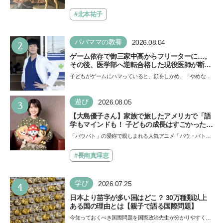
ド
Aにて「ヨコハマ恐竜展2026〜恐竜の食卓大図鑑〜」が開
催…
#北本祐子
2
パパママの教養
2026.08.04
ゲーム依存で御三家中高からフリーターに…。
その後、医学部へ逆転合格した現役医師が断言
「ゲームの経験が受験勉強に役立った」そう考
子どもがゲームにハマっていると、顔をしかめ、「やめなさ
える背景とは
い！」という親御さんは多いでしょう。中学受験を控えて
い…
3
遊び
2026.08.05
【大島優子さん】家族で旅したアメリカで「語
学もマインドも！ 子どもの成長はすごかった」
声優をつとめた映画『パウ・パトロール ザ・ダ
「パウパト」の愛称で親しまれる人気アニメ「パウ・パトロ
イノ・ムービー』ではあきらめなければ何でも
ール」の劇場版シリーズ第3弾、映画『パウ・パトロール
できると子どもに知ってほしい
ザ…
#長南真理恵
4
学び
2026.07.25
日本より苗字が多い国はどこ？ 30万種類以上
ある国の理由とは【親子で語る国際問題】
今知っておくべき国際問題を国際政治先生が分かりやすく解