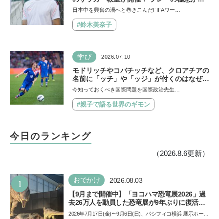
子ども時代の話まで…学びと笑顔あふれる大
日本中を興奮の渦へと巻きこんだFIFAワー…
盛況イベントを詳しくレポ
#鈴木美奈子
学び
2026.07.10
モドリッチやコバチッチなど、クロアチアの
名前に「ッチ」や「ッジ」が付くのはなぜ？
【親子で語る国際問題】
今知っておくべき国際問題を国際政治先生…
#親子で語る世界のギモン
今日のランキング
（2026.8.6更新）
1
おでかけ
2026.08.03
【9月まで開催中】「ヨコハマ恐竜展2026」過
去26万人を動員した恐竜展が9年ぶりに復活！
夏休みのおでかけで楽しむポイントを完全ガイ
2026年7月17日(金)〜9月6日(日)、パシフィコ横浜 展示ホール