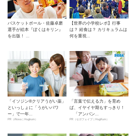
バスケットボール・佐藤卓磨
【世界の小学校レポ】行事
選手が絵本『ぼくはキリン』
は？ 給食は？ カリキュラムは
を出版！ ...
何を重視...
「イソジン®クリアうがい薬」
「言葉で伝える力」を育め
といっしょに「うがいパワ
ば、イヤイヤ期もすっきり！
ー」で一年...
「アンパン...
PR（iNova｜Hugkum）
PR（セガフェイブ｜HugKum）