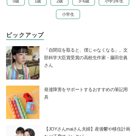
0歳
1歳
2歳
3~6歳
小学1年生
小学生
ピックアップ
「自閉症を取ると、僕じゃなくなる」。文
部科学大臣賞受賞の高校生作家・藤田壮眞
さん
発達障害をサポートするおすすめの筆記用
具
【JOYさんmaiさん夫婦】産後鬱や移住計画