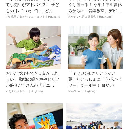
てぃ先生がアドバイス！ 子ど
くり選べる！ 小学１年生夏休
もの“おてつだい”に、どん...
みからの「音楽教室」デビ
ュ...
PR(花王アタックキュキュット｜Hugkum)
PR(ヤマハ音楽振興会｜HugKum)
おかたづけもできる点がうれ
「イソジン®クリアうがい
しい！ 動物の鳴き声やセリフ
薬」といっしょに「うがいパ
が盛りだくさんの「アニ
ワー」で一年中！ 健やか
ア ...
PR(タカラトミー｜Hugkum)
PR(iNova｜Hugkum)