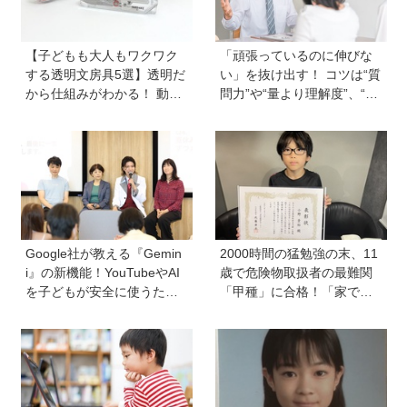
【子どもも大人もワクワク
「頑張っているのに伸びな
する透明文房具5選】透明だ
い」を抜け出す！ コツは“質
から仕組みがわかる！ 動か
問力”や“量より理解度”、“面
すと中身の動きがまるわか
談は作戦会議”など。中学受
り
験の専門家に聞く、伸びる
学び方と親のサポート術
Google社が教える『Gemin
2000時間の猛勉強の末、11
i』の新機能！YouTubeやAI
歳で危険物取扱者の最難関
を子どもが安全に使うため
「甲種」に合格！「家で両
の便利機能、学習に役立つ
親が勉強する姿を見て、僕
教育チャンネルなど、家庭
もやらなきゃと思った」
で使うポイントとは？