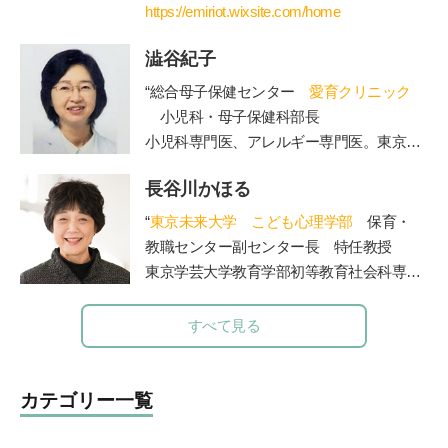
関わる。青年海外協力隊として海外に赴任
https://emiriot.wixsite.com/home
後、国際保健を学ぶために修士課程に進
澁谷紀子
学・修了。親御さん方へのアドバイスを充
実させたいと思い、保育士・公認心理師の
“総合母子保健センター
愛育クリニック
資格を取得して役立てている。現在は、世
小児科・母子保健科部長
界に住む妊婦さんや産後の方向けに、オン
小児科専門医、アレルギー専門医。東京大
ラインサービス中心のエミリオット助産院
学医学部卒業。東大病院、山王病院、NTT
を運営。
長谷川かほる
東日本関東病院小児科などを経て現職。４
人の女の子の母でもある。”
“
東京未来大学 こども心理学部
保育・
教職センター副センター長 特任教授
東京学芸大学教育学部初等教育社会科専攻
を卒業後、東京都内の公立小学校教諭、副
校長、校長を経て現職。大学では、管理職
すべて見る
歴15年の経験を活かし、教員を目指す学生
たちの指導を担当されています。著書に
「保護者対応12か月」(小学館)。”
カテゴリー一覧