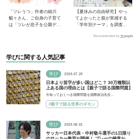
「ツレうつ」作者の細川
【夏休みの自由研究】やっ
貂々さん、ご自身の子育て
てよかったと親が実感する
は「ツレが息子を公園デビ
「学年別テーマ」を調査！
ューさせてママ友を作って
かかった日数、リアルな失
Recommended by
いた」ーー初の創作絵本
敗談、親のサポートも≪Hu
「タネがひとつぶ」は幼か
gKum総研≫
った息子さんと共作した思
学びに関する人気記事
い出のストーリー
学び
2026.07.25
日本より苗字が多い国はどこ？ 30万種類以
上ある国の理由とは【親子で語る国際問題】
今知っておくべき国際問題を国際政治先生…
#親子で語る世界のギモン
学び
2026.08.01
サッカー日本代表・中村敬斗選手の1日限り
のサッカー教室が開催！ プレーの極意から