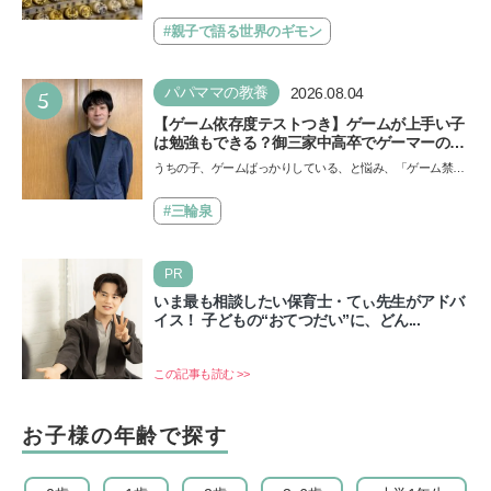
説してくれる「親子で語る国際問題」。今回は、苗字の種
類…
#親子で語る世界のギモン
5
パパママの教養
2026.08.04
【ゲーム依存度テストつき】ゲームが上手い子
は勉強もできる？御三家中高卒でゲーマーの医
師・阿部智史さんが教えるゲームしながら受験
うちの子、ゲームばっかりしている、と悩み、「ゲーム禁
で勝つためのメソッド
止」を宣言し、子どもとトラブルになる家庭は多いもの。で
も…
#三輪泉
PR
いま最も相談したい保育士・てぃ先生がアドバ
イス！ 子どもの“おてつだい”に、どん...
この記事も読む >>
お子様の年齢で探す