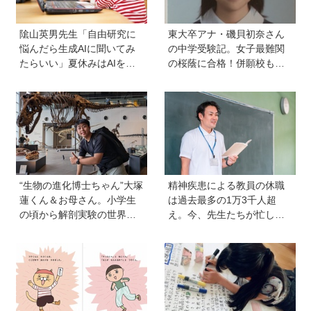
隂山英男先生「自由研究に
東大卒アナ・磯貝初奈さん
悩んだら生成AIに聞いてみ
の中学受験記。女子最難関
たらいい」夏休みはAIを活
の桜蔭に合格！併願校も魅
用して主体的に楽しんで、
力を感じた渋渋に。母親の
今しかできないことをして
声かけは「睡眠が何より大
ほしい
事」「勉強イヤならしなく
ていいよ」
“生物の進化博士ちゃん”大塚
精神疾患による教員の休職
蓮くん＆お母さん。小学生
は過去最多の1万3千人超
の頃から解剖実験の世界に
え。今、先生たちが忙しす
入り、現代において恐竜に
ぎるのはなぜ？【保護者が
近いワニを研究。「興味の
知っておきたい学校のリア
種まきはエンタメから」
ル】