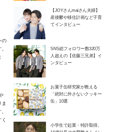
【JOYさんmaiさん夫婦】
産後鬱や移住計画など子育
てインタビュー
ンの
SNS総フォロワー数320万
す。
人超えの【佐藤三兄弟】イ
ま
ンタビュー
お菓子缶研究家が教える
「絶対に外さないクッキー
や
缶」10選
りま
す。
すく
小学生で起業・特許取得。