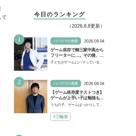
期
今日のランキング
して
（2026.8.8更新）
1
2026.08.04
パパママの教養
ゲーム依存で御三家中高から
フリーターに…。その後、医
学部へ逆転合格した現役医師
子どもがゲームにハマっている
が断言「ゲームの経験が受験
と、顔をしかめ、「やめなさ
勉強に役立った」そう考える
い！」という親御さんは多いでし
背景とは
2
ょう。中学受験を控えてい…
2026.08.04
パパママの教養
【ゲーム依存度テストつき】
ゲームが上手い子は勉強もで
きる？御三家中高卒でゲーマ
うちの子、ゲームばっかりしてい
ーの医師・阿部智史さんが教
る、と悩み、「ゲーム禁止」を宣
えるゲームしながら受験で勝
言し、子どもとトラブルになる家
#三輪泉
つためのメソッド
庭は多いもの。でも…