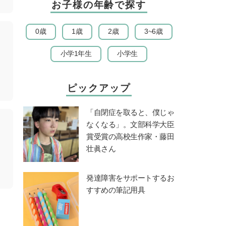
お子様の年齢で探す
0歳
1歳
2歳
3~6歳
小学1年生
小学生
ピックアップ
「自閉症を取ると、僕じゃ
なくなる」。文部科学大臣
賞受賞の高校生作家・藤田
壮眞さん
発達障害をサポートするお
すすめの筆記用具