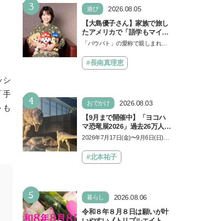
3
2026.08.05
遊び
【大島優子さん】家族で旅し
たアメリカで「語学もマイン
ドも！ 子どもの成長はすごか
「パウパト」の愛称で親しまれる
った」声優をつとめた映画
人気アニメ「パウ・パトロール」
『パウ・パトロール ザ・ダイ
の劇場版シリーズ第3弾、映画『パ
#長南真理恵
ノ・ムービー』ではあきらめ
ウ・パトロール ザ…
なければ何でもできると子ど
ッシ
もに知ってほしい
「手
4
2026.08.03
おでかけ
トも
【9月まで開催中】「ヨコハ
マ恐竜展2026」過去26万人を
動員した恐竜展が9年ぶりに
2026年7月17日(金)〜9月6日(日)、
復活！ 夏休みのおでかけで楽
パシフィコ横浜 展示ホールAにて
しむポイントを完全ガイド
「ヨコハマ恐竜展2026〜恐竜の食
#北本祐子
卓大図鑑〜」が開催…
5
2026.08.06
暮らし
令和８年８月８日は願いが叶
いやすい《トリプルエイト》