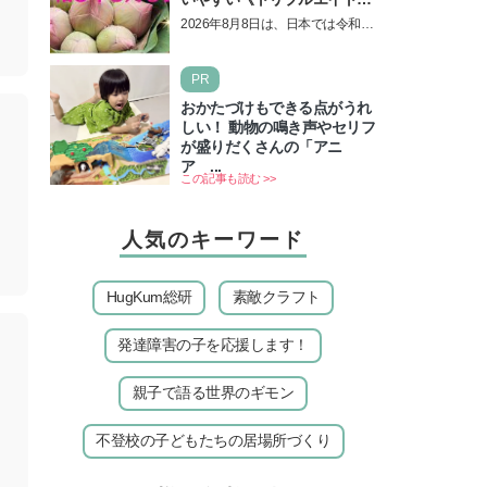
の日！ 13日の獅子座の新月
2026年8月8日は、日本では令和8
＆皆既日食の影響にも注目
年8月8日の8並びの日になりま
す。そしてこの日は、「ライオン
PR
ズゲート」というとって…
おかたづけもできる点がうれ
しい！ 動物の鳴き声やセリフ
が盛りだくさんの「アニ
ア ...
この記事も読む >>
人気のキーワード
HugKum総研
素敵クラフト
発達障害の子を応援します！
親子で語る世界のギモン
不登校の子どもたちの居場所づくり