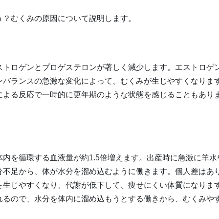
う？むくみの原因について説明します。
ストロゲンとプロゲステロンが著しく減少します。エストロゲ
ンバランスの急激な変化によって、むくみが生じやすくなりま
による反応で一時的に更年期のような状態を感じることもあり
内を循環する血液量が約1.5倍増えます。出産時に急激に羊水
分不足から、体が水分を溜め込むように働きます。個人差はあ
を生じやすくなり、代謝が低下して、痩せにくい体質になりま
れるので、水分を体内に溜め込もうとする働きから、むくみや