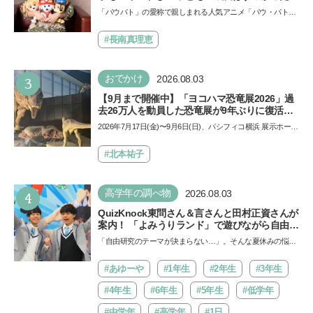
声優をつとめた映画『パウ・パトロール ザ・ダ
「パウパト」の愛称で親しまれる人気アニメ「パウ・パトロ
イノ・ムービー』ではあきらめなければ何でも
ール」の劇場版シリーズ第3弾、映画『パウ・パトロール
できると子どもに知ってほしい
ザ…
#長南真理恵
3
おでかけ
2026.08.03
【9月まで開催中】「ヨコハマ恐竜展2026」過
去26万人を動員した恐竜展が9年ぶりに復活！
夏休みのおでかけで楽しむポイントを完全ガイ
2026年7月17日(金)〜9月6日(日)、パシフィコ横浜 展示ホール
ド
Aにて「ヨコハマ恐竜展2026〜恐竜の食卓大図鑑〜」が開
催…
#北本祐子
4
高学年の調べ物
2026.08.03
QuizKnock東問さん＆言さんと田村正資さんが
案内！ 「よみうりランド」で遊びながら自由研
究が進む期間限定イベントが開催
「自由研究のテーマが決まらない…」。そんな夏休みの悩み
にヒントをくれるイベントが、よみうりランド「グッジョ
バ!!…
#あゆーや
#1年生
#2年生
#3年生
#4年生
#6年生
#5年生
#低学年
#中学年
#高学年
#1日