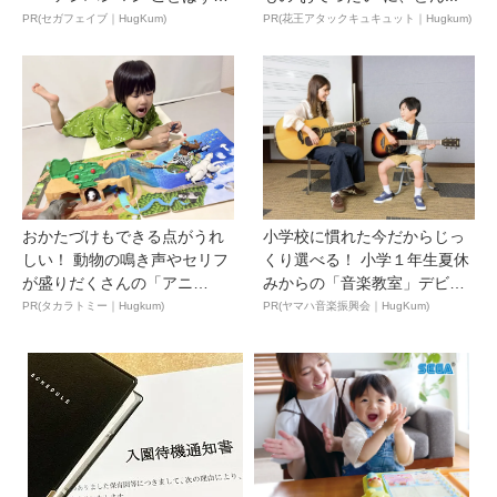
ん...
PR(セガフェイブ｜HugKum)
PR(花王アタックキュキュット｜Hugkum)
おかたづけもできる点がうれ
小学校に慣れた今だからじっ
しい！ 動物の鳴き声やセリフ
くり選べる！ 小学１年生夏休
が盛りだくさんの「アニ
みからの「音楽教室」デビ
ア ...
ュ...
PR(タカラトミー｜Hugkum)
PR(ヤマハ音楽振興会｜HugKum)