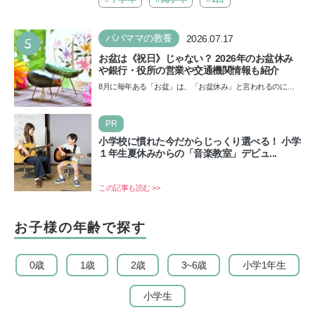
5
パパママの教養
2026.07.17
お盆は《祝日》じゃない？ 2026年のお盆休み
や銀行・役所の営業や交通機関情報も紹介
8月に毎年ある「お盆」は、「お盆休み」と言われるのに祝
日ではないのでしょうか？ 当記事では、まずは2026年のお
盆…
PR
小学校に慣れた今だからじっくり選べる！ 小学
１年生夏休みからの「音楽教室」デビュ...
この記事も読む >>
お子様の年齢で探す
0歳
1歳
2歳
3~6歳
小学1年生
小学生