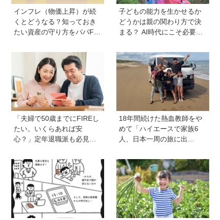
インフレ（物価上昇）が続
子どもの能力を生かせるか
くとどうなる？知っておき
どうかは親の関わり方で決
たい資産の守り方をパパFP
まる？ AI時代にこそ必要な
が解説
コミュニケーションスキル
の伸ばし方と「愛される人
格」の育み方
「夫婦で50歳までにFIREし
18年間続けた熱血教師をや
たい。いくらあれば安
めて「ハイエースで家族6
心？」定年退職派も必見！
人、日本一周の旅に出
老後資金の“見積もり方”をプ
る！」…我が子の不登校を
ロが解説【連載第13回】
きっかけに、新たな一歩を
踏み出した教師夫妻の決断