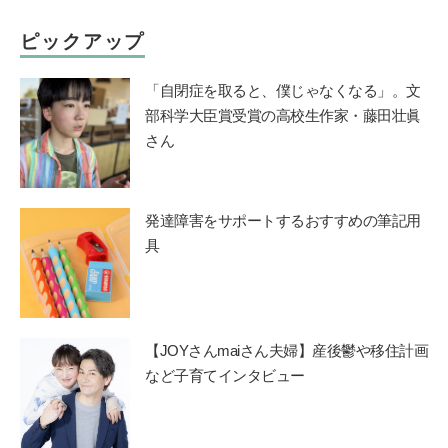
ピックアップ
「自閉症を取ると、僕じゃなくなる」。文
部科学大臣賞受賞の高校生作家・藤田壮眞
さん
発達障害をサポートするおすすめの筆記用
具
【JOYさんmaiさん夫婦】産後鬱や移住計画
など子育てインタビュー