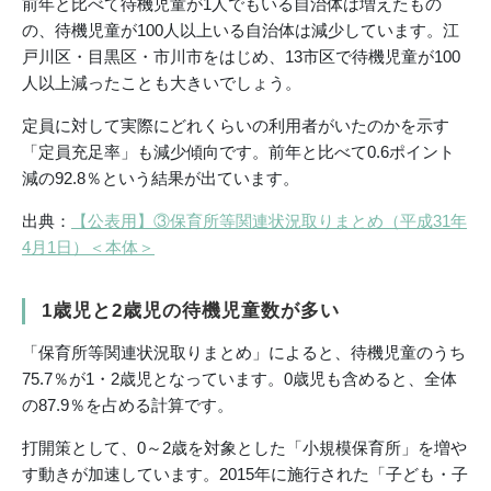
前年と比べて待機児童が1人でもいる自治体は増えたもの
の、待機児童が100人以上いる自治体は減少しています。江
戸川区・目黒区・市川市をはじめ、13市区で待機児童が100
人以上減ったことも大きいでしょう。
定員に対して実際にどれくらいの利用者がいたのかを示す
「定員充足率」も減少傾向です。前年と比べて0.6ポイント
減の92.8％という結果が出ています。
出典：
【公表用】③保育所等関連状況取りまとめ（平成31年
4月1日）＜本体＞
1歳児と2歳児の待機児童数が多い
「保育所等関連状況取りまとめ」によると、待機児童のうち
75.7％が1・2歳児となっています。0歳児も含めると、全体
の87.9％を占める計算です。
打開策として、0～2歳を対象とした「小規模保育所」を増や
す動きが加速しています。2015年に施行された「子ども・子