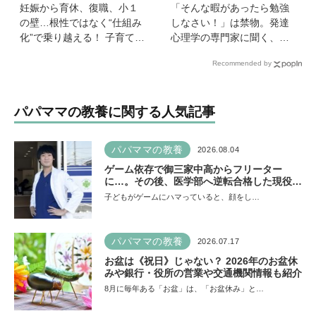
妊娠から育休、復職、小１
「そんな暇があったら勉強
の壁…根性ではなく“仕組み
しなさい！」は禁物。発達
化”で乗り越える！ 子育ても
心理学の専門家に聞く、
仕事も大切な「働く親」が
「子どもの好奇心の伸ばし
Recommended by
知っておきたいサバイバル
方」と「親のNG行動」
戦略
パパママの教養に関する人気記事
パパママの教養
2026.08.04
ゲーム依存で御三家中高からフリーター
に…。その後、医学部へ逆転合格した現役医
師が断言「ゲームの経験が受験勉強に役立っ
子どもがゲームにハマっていると、顔をし…
た」そう考える背景とは
パパママの教養
2026.07.17
お盆は《祝日》じゃない？ 2026年のお盆休
みや銀行・役所の営業や交通機関情報も紹介
8月に毎年ある「お盆」は、「お盆休み」と…