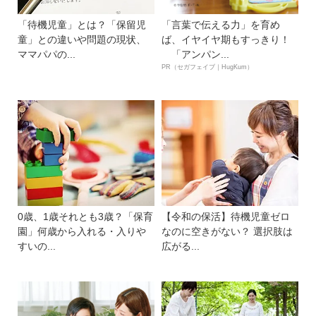
「待機児童」とは？「保留児
「言葉で伝える力」を育め
童」との違いや問題の現状、
ば、イヤイヤ期もすっきり！
ママパパの...
「アンパン...
PR（セガフェイブ｜HugKum）
0歳、1歳それとも3歳？「保育
【令和の保活】待機児童ゼロ
園」何歳から入れる・入りや
なのに空きがない？ 選択肢は
すいの...
広がる...