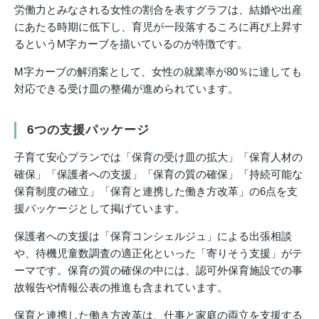
労働力とみなされる女性の割合を表すグラフは、結婚や出産
にあたる時期に低下し、育児が一段落するころに再び上昇す
るというM字カーブを描いているのが特徴です。
M字カーブの解消案として、女性の就業率が80％に達しても
対応できる受け皿の整備が進められています。
6つの支援パッケージ
子育て安心プランでは「保育の受け皿の拡大」「保育人材の
確保」「保護者への支援」「保育の質の確保」「持続可能な
保育制度の確立」「保育と連携した働き方改革」の6点を支
援パッケージとして掲げています。
保護者への支援は「保育コンシェルジュ」による出張相談
や、待機児童数調査の適正化といった「寄りそう支援」がテ
ーマです。保育の質の確保の中には、認可外保育施設での事
故報告や情報公表の推進も含まれています。
保育と連携した働き方改革は、仕事と家庭の両立を支援する