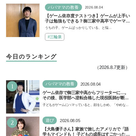
パパママの教養
2026.08.04
【ゲーム依存度テストつき】ゲームが上手い
子は勉強もできる？御三家中高卒でゲーマー
の医師・阿部智史さんが教えるゲームしなが
うちの子、ゲームばっかりしている、と悩…
ら受験で勝つためのメソッド
#三輪泉
今日のランキング
（2026.8.7更新）
1
パパママの教養
2026.08.04
ゲーム依存で御三家中高からフリーターに…。
その後、医学部へ逆転合格した現役医師が断言
「ゲームの経験が受験勉強に役立った」そう考
子どもがゲームにハマっていると、顔をしかめ、「やめなさ
える背景とは
い！」という親御さんは多いでしょう。中学受験を控えて
い…
2
遊び
2026.08.05
【大島優子さん】家族で旅したアメリカで「語
学もマインドも！ 子どもの成長はすごかった」