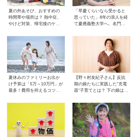
夏の外あそび、おすすめの
「早慶くらいなら受かると
時間帯や場所は？ 熱中症、
思っていた」8年の浪人を経
やけど対策、帰宅後のケア
て慶應義塾大学へ。名門・
のポイントも【専門家監
巣鴨高校を高3で退学…中学
修】
受験の反動からゲーム依存
症に。成績急降下から“いい
大学に入る”までの道のり
【慶應生よしださん｜前
編】
夏休みのファミリーお出か
【野々村友紀子さん】反抗
け予算は「5万～10万円」が
期の娘たちに実践した“充電
最多！費用を抑えるコツ
器”子育てとは？ 下の娘は小
は？保護者1,217人に調査
4のときに「今日から反抗期
【HugKum総研】
入りまーす」と宣言！