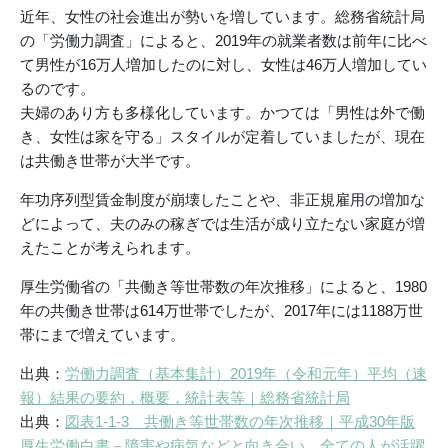
近年、女性の社会進出が勢いを増しています。総務省統計局
の「労働力調査」によると、2019年の就業者数は前年に比べ
て男性が16万人増加したのに対し、女性は46万人増加してい
るのです。
夫婦のあり方も多様化しています。かつては「男性は外で働
き、女性は家を守る」スタイルが定着していましたが、現在
は共働き世帯が大半です。
年功序列型賃金制度が崩壊したことや、非正規雇用の増加な
どによって、夫のみの稼ぎでは生活が成り立たない家庭が増
えたことが考えられます。
厚生労働省の「共働き等世帯数の年次推移」によると、1980
年の共働き世帯は614万世帯でしたが、2017年には1188万世
帯にまで増えています。
出典：
労働力調査（基本集計）2019年（令和元年）平均（速
報）結果の要約，概要，統計表等｜総務省統計局
出典：
図表1-1-3 共働き等世帯数の年次推移｜平成30年版
厚生労働白書－障害や病気などと向き合い、全ての人が活躍