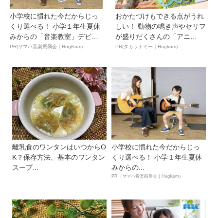
小学校に慣れた今だからじっ
おかたづけもできる点がうれ
くり選べる！ 小学１年生夏休
しい！ 動物の鳴き声やセリフ
みからの「音楽教室」デビ
が盛りだくさんの「アニ
ュ...
ア ...
PR(ヤマハ音楽振興会｜HugKum)
PR(タカラトミー｜Hugkum)
離乳食のワンタンはいつからO
小学校に慣れた今だからじっ
K？保存方法、基本のワンタン
くり選べる！ 小学１年生夏休
スープ...
みからの...
PR（ヤマハ音楽振興会｜HugKum）