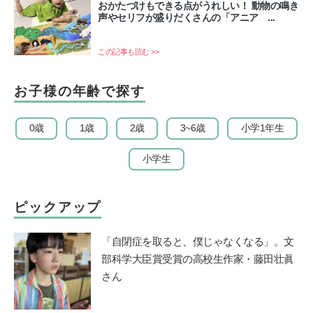
おかたづけもできる点がうれしい！ 動物の鳴き
声やセリフが盛りだくさんの「アニア ...
この記事も読む >>
お子様の年齢で探す
0歳
1歳
2歳
3~6歳
小学1年生
小学生
ピックアップ
「自閉症を取ると、僕じゃなくなる」。文
部科学大臣賞受賞の高校生作家・藤田壮眞
さん