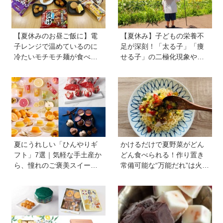
【夏休みのお昼ご飯に】電
【夏休み】子どもの栄養不
子レンジで温めているのに
足が深刻！「太る子」「痩
冷たいモチモチ麺が食べら
せる子」の二極化現象や、
れる！ ニチレイの冷凍麺シ
学力低下が起こる理由。解
リーズを試してみた｜育ち
決のカギは1日3回のたんぱ
盛りにおすすめプラス一品
く質と、発酵食品＆乾物の
も紹介♪
活用《専門家監修》
夏にうれしい「ひんやりギ
かけるだけで夏野菜がどん
フト」7選｜気軽な手土産か
どん食べられる！作り置き
ら、憧れのご褒美スイーツ
常備可能な“万能だれ”は火を
まで
使わず便利【管理栄養士監
修】