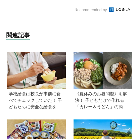
Recommended by
関連記事
学校給食は校長が事前に食
《夏休みのお昼問題》を解
べてチェックしていた！ 子
決！ 子どもだけで作れる
どもたちに安全な給食を届
「カレー＆うどん」の簡単
けるために…法律に基づい
レシピ4選を料理家・川上ミ
た「検食」の現場を取材
ホさんに聞いた