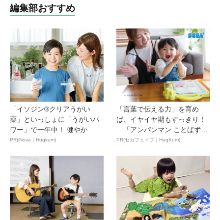
編集部おすすめ
「イソジン®クリアうがい
「言葉で伝える力」を育め
薬」といっしょに「うがいパ
ば、イヤイヤ期もすっきり！
ワー」で一年中！ 健やか
「アンパンマン ことばずか
ん...
PR(iNova｜Hugkum)
PR(セガフェイブ｜HugKum)