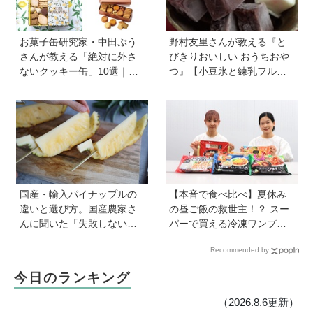
お菓子缶研究家・中田ぷう
野村友里さんが教える『と
さんが教える「絶対に外さ
びきりおいしい おうちおや
ないクッキー缶」10選｜マ
つ』【小豆氷と練乳フルー
マ友や義実家への贈り物、
ツ氷】は暑い夏にぴった
自分へのご褒美に！
り！ 小学生でもお手伝いで
きる
国産・輸入パイナップルの
【本音で食べ比べ】夏休み
違いと選び方。国産農家さ
の昼ご飯の救世主！？ スー
んに聞いた「失敗しない見
パーで買える冷凍ワンプレ
極め方」＆親子で楽しむア
ート弁当をママたちが試
Recommended by
イデア【季節のフルーツカ
食！
ット便りvol.22】
今日のランキング
（2026.8.6更新）