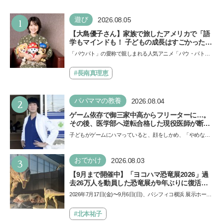
1
遊び
2026.08.05
【大島優子さん】家族で旅したアメリカで「語
学もマインドも！ 子どもの成長はすごかった」
声優をつとめた映画『パウ・パトロール ザ・ダ
「パウパト」の愛称で親しまれる人気アニメ「パウ・パトロ
イノ・ムービー』ではあきらめなければ何でも
ール」の劇場版シリーズ第3弾、映画『パウ・パトロール
できると子どもに知ってほしい
ザ…
#長南真理恵
2
パパママの教養
2026.08.04
ゲーム依存で御三家中高からフリーターに…。
その後、医学部へ逆転合格した現役医師が断言
「ゲームの経験が受験勉強に役立った」そう考
子どもがゲームにハマっていると、顔をしかめ、「やめなさ
える背景とは
い！」という親御さんは多いでしょう。中学受験を控えて
い…
3
おでかけ
2026.08.03
【9月まで開催中】「ヨコハマ恐竜展2026」過
去26万人を動員した恐竜展が9年ぶりに復活！
夏休みのおでかけで楽しむポイントを完全ガイ
2026年7月17日(金)〜9月6日(日)、パシフィコ横浜 展示ホール
ド
Aにて「ヨコハマ恐竜展2026〜恐竜の食卓大図鑑〜」が開
催…
#北本祐子