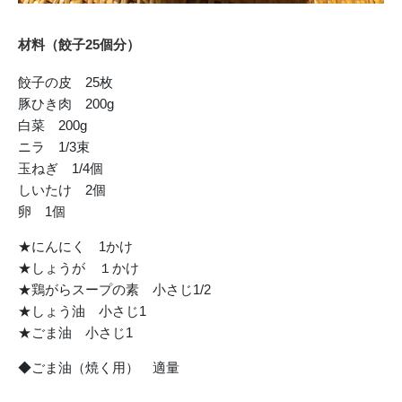
材料（餃子25個分）
餃子の皮 25枚
豚ひき肉 200g
白菜 200g
ニラ 1/3束
玉ねぎ 1/4個
しいたけ 2個
卵 1個
★にんにく 1かけ
★しょうが １かけ
★鶏がらスープの素 小さじ1/2
★しょう油 小さじ1
★ごま油 小さじ1
◆ごま油（焼く用） 適量