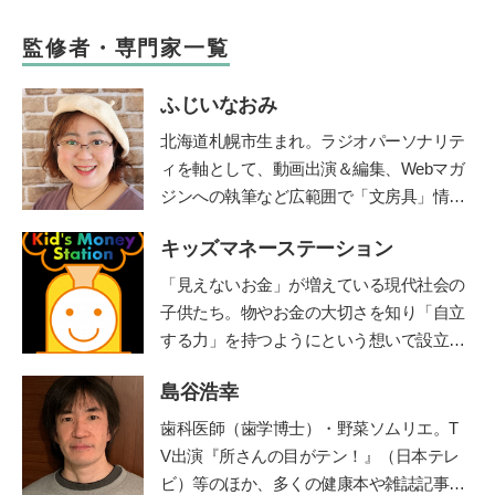
監修者・専門家一覧
ふじいなおみ
北海道札幌市生まれ。ラジオパーソナリテ
ィを軸として、動画出演＆編集、Webマガ
ジンへの執筆など広範囲で「文房具」情報
をご紹介する【文房具プレゼンター】とし
キッズマネーステーション
て活動。社会人になったときに両親から贈
られた万年筆に、黒以外の様々な色のイン
「見えないお金」が増えている現代社会の
クをいれて使えることを知り、一気にイン
子供たち。物やお金の大切さを知り「自立
クコレクター(インク沼)になる。ご当地イ
する力」を持つようにという想いで設立。
ンクが特に大好物。一人ムスメ(2015年生
全国に約160名在籍する認定講師が自治体
まれ)の母親としての視点から文房具を観
島谷浩幸
や学校などを中心に、お金教育・キャリア
察し、レビュー記事を執筆している。
教育の授業や講演を行う。2018年までに11
歯科医師（歯学博士）・野菜ソムリエ。T
00件以上の講座実績を持つ。
http://www.1ki
V出演『所さんの目がテン！』（日本テレ
nsenkyouiku.com/
ビ）等のほか、多くの健康本や雑誌記事・