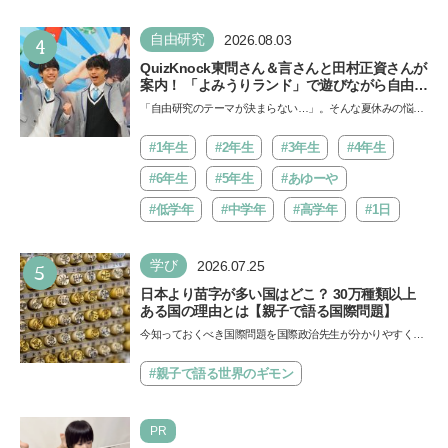
4
自由研究
2026.08.03
QuizKnock東問さん＆言さんと田村正資さんが
案内！ 「よみうりランド」で遊びながら自由研
究が進む期間限定イベントが開催
「自由研究のテーマが決まらない…」。そんな夏休みの悩み
にヒントをくれるイベントが、よみうりランド「グッジョ
バ!!…
#1年生
#2年生
#3年生
#4年生
#6年生
#5年生
#あゆーや
#低学年
#中学年
#高学年
#1日
5
学び
2026.07.25
日本より苗字が多い国はどこ？ 30万種類以上
ある国の理由とは【親子で語る国際問題】
今知っておくべき国際問題を国際政治先生が分かりやすく解
説してくれる「親子で語る国際問題」。今回は、苗字の種
類…
#親子で語る世界のギモン
PR