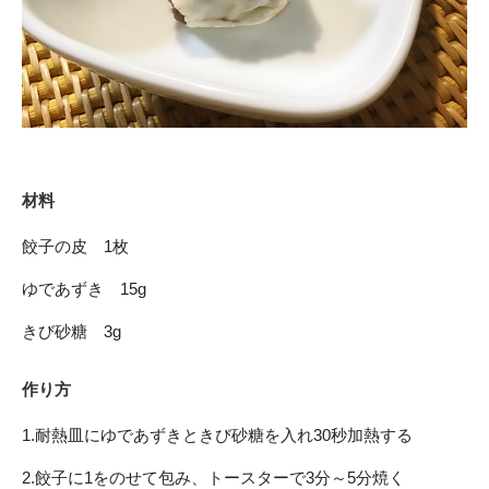
材料
餃子の皮 1枚
ゆであずき 15g
きび砂糖 3g
作り方
1.耐熱皿にゆであずきときび砂糖を入れ30秒加熱する
2.餃子に1をのせて包み、トースターで3分～5分焼く