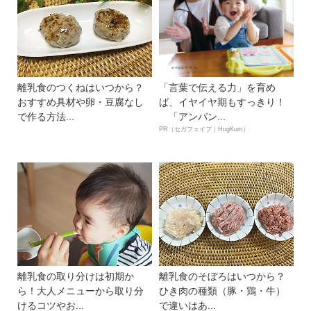
離乳食のつくねはいつから？
「言葉で伝える力」を育め
おすすめ具材や卵・豆腐なし
ば、イヤイヤ期もすっきり！
で作る方法...
「アンパン...
PR（セガフェイブ｜HugKum）
離乳食の取り分けは初期か
離乳食のそぼろはいつから？
ら！大人メニューから取り分
ひき肉の種類（豚・鶏・牛）
けるコツやお...
で違いはあ...