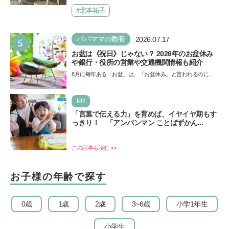
Aにて「ヨコハマ恐竜展2026〜恐竜の食卓大図鑑〜」が開
催…
#北本祐子
5
パパママの教養
2026.07.17
お盆は《祝日》じゃない？ 2026年のお盆休み
や銀行・役所の営業や交通機関情報も紹介
8月に毎年ある「お盆」は、「お盆休み」と言われるのに祝
日ではないのでしょうか？ 当記事では、まずは2026年のお
盆…
PR
「言葉で伝える力」を育めば、イヤイヤ期もす
っきり！ 「アンパンマン ことばずかん...
この記事も読む >>
お子様の年齢で探す
0歳
1歳
2歳
3~6歳
小学1年生
小学生