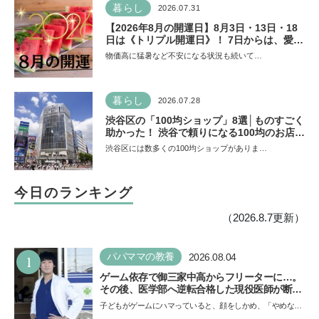
暮らし
2026.07.31
【2026年8月の開運日】8月3日・13日・18
日は《トリプル開運日》！ 7日からは、愛と
美とお金の星「金星」が、天秤座と蠍座に長
物価高に猛暑など不安になる状況も続いて…
期滞在を開始！
暮らし
2026.07.28
渋谷区の「100均ショップ」8選│ものすごく
助かった！ 渋谷で頼りになる100均のお店を
チェック
渋谷区には数多くの100均ショップがありま…
今日のランキング
（2026.8.7更新）
1
パパママの教養
2026.08.04
ゲーム依存で御三家中高からフリーターに…。
その後、医学部へ逆転合格した現役医師が断言
「ゲームの経験が受験勉強に役立った」そう考
子どもがゲームにハマっていると、顔をしかめ、「やめなさ
える背景とは