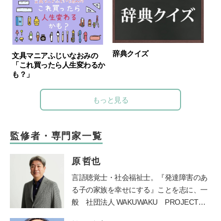
辞典クイズ
文具マニアふじいなおみの
「これ買ったら人生変わるか
も？」
もっと見る
監修者・専門家一覧
原 哲也
言語聴覚士・社会福祉士。
『発達障害のあ
る子の家族を幸せにする』ことを志に、一
般
社団法人
WAKUWAKU PROJECT
JAPAN
を長野県諏訪市に創設。発達障害の