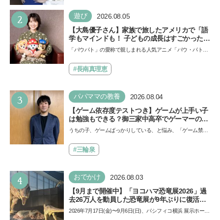
い！」という親御さんは多いでしょう。中学受験を控えて
い…
2
遊び
2026.08.05
【大島優子さん】家族で旅したアメリカで「語
学もマインドも！ 子どもの成長はすごかった」
声優をつとめた映画『パウ・パトロール ザ・ダ
「パウパト」の愛称で親しまれる人気アニメ「パウ・パトロ
イノ・ムービー』ではあきらめなければ何でも
ール」の劇場版シリーズ第3弾、映画『パウ・パトロール
できると子どもに知ってほしい
ザ…
#長南真理恵
3
パパママの教養
2026.08.04
【ゲーム依存度テストつき】ゲームが上手い子
は勉強もできる？御三家中高卒でゲーマーの医
師・阿部智史さんが教えるゲームしながら受験
うちの子、ゲームばっかりしている、と悩み、「ゲーム禁
で勝つためのメソッド
止」を宣言し、子どもとトラブルになる家庭は多いもの。で
も…
#三輪泉
4
おでかけ
2026.08.03
【9月まで開催中】「ヨコハマ恐竜展2026」過
去26万人を動員した恐竜展が9年ぶりに復活！
夏休みのおでかけで楽しむポイントを完全ガイ
2026年7月17日(金)〜9月6日(日)、パシフィコ横浜 展示ホール
ド