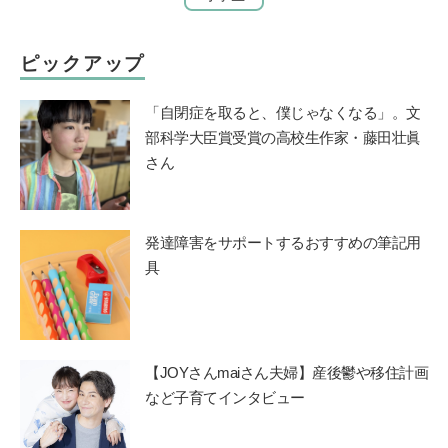
ピックアップ
「自閉症を取ると、僕じゃなくなる」。文
部科学大臣賞受賞の高校生作家・藤田壮眞
さん
発達障害をサポートするおすすめの筆記用
具
【JOYさんmaiさん夫婦】産後鬱や移住計画
など子育てインタビュー