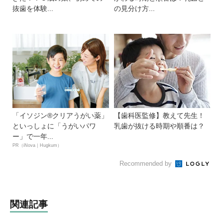
抜歯を体験...
の見分け方...
「イソジン®クリアうがい薬」
【歯科医監修】教えて先生！
といっしょに「うがいパワ
乳歯が抜ける時期や順番は？
ー」で一年...
PR（iNova｜Hugkum）
Recommended by
関連記事