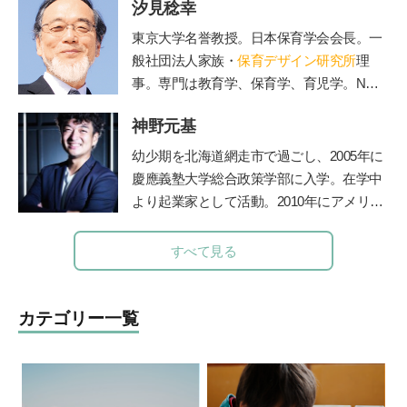
汐見稔幸
ある子の
プライベートレッスンやワークシ
ョップ、保育士や教諭を対象にした講座を
東京大学名誉教授。日本保育学会会長。一
運営してい
る。著書に『発達障害のある子
般社団法人家族・
保育デザイン研究所
理
と家族が幸せになる方法』（学苑社）、
事。専門は教育学、保育学、育児学。NHK
『発達障害の子
の療育が全部わかる本』
Eテレの『すくすく子育て』の出演でもお
（講談社）がある。
神野元基
なじみ。保育者と保護者の交流誌『
エデュ
カーレ
』編集長。著書に『新装版 0～3歳
幼少期を北海道網走市で過ごし、2005年に
能力を育てる 好奇心を引き出す』（主婦
慶應義塾大学総合政策学部に入学。在学中
の友社）、『3～6歳 能力を伸ばす 個性
より起業家として活動。2010年にアメリカ
を光らせる』（主婦の友社）など多数。
のシリコンバレーでIT企業を起業、教育の
道に進む。子どもたちに「未来を生き抜く
すべて見る
力」を身につけて欲しいと、2012年東京の
八王子に学習塾COMPASSを開校。2014年
より人工知能型教材「
Qubena
」の開発を
カテゴリー一覧
はじめ、全国の学校や学習塾で利用されて
いる。人工知能型教材の開発の他、「未来
教育」も提供している。