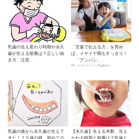
乳歯の生え変わり時期や永久
「言葉で伝える力」を育め
歯が生える順番は？正しい抜
ば、イヤイヤ期もすっきり！
き方、注意...
「アンパン...
PR（セガフェイブ｜HugKum）
乳歯の後から永久歯が生えて
【永久歯】生える本数、生え
きた！？５歳の娘、初めての
かわる時期と順番は？乳歯と