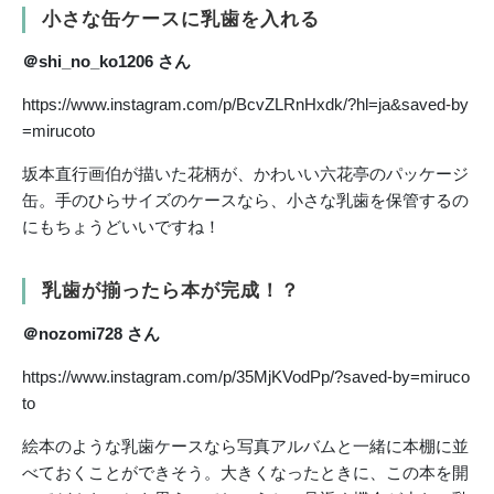
小さな缶ケースに乳歯を入れる
＠shi_no_ko1206 さん
https://www.instagram.com/p/BcvZLRnHxdk/?hl=ja&saved-by
=mirucoto
坂本直行画伯が描いた花柄が、かわいい六花亭のパッケージ
缶。手のひらサイズのケースなら、小さな乳歯を保管するの
にもちょうどいいですね！
乳歯が揃ったら本が完成！？
＠nozomi728 さん
https://www.instagram.com/p/35MjKVodPp/?saved-by=miruco
to
絵本のような乳歯ケースなら写真アルバムと一緒に本棚に並
べておくことができそう。大きくなったときに、この本を開