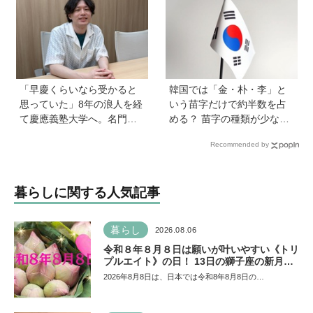
「早慶くらいなら受かると
韓国では「金・朴・李」と
思っていた」8年の浪人を経
いう苗字だけで約半数を占
て慶應義塾大学へ。名門・
める？ 苗字の種類が少ない
巣鴨高校を高3で退学…中学
のはなぜ？ 【親子で語る国
Recommended by
受験の反動からゲーム依存
際問題】
症に。成績急降下から“いい
大学に入る”までの道のり
暮らしに関する人気記事
【慶應生よしださん｜前
編】
暮らし
2026.08.06
令和８年８月８日は願いが叶いやすい《トリ
プルエイト》の日！ 13日の獅子座の新月＆
皆既日食の影響にも注目
2026年8月8日は、日本では令和8年8月8日の…