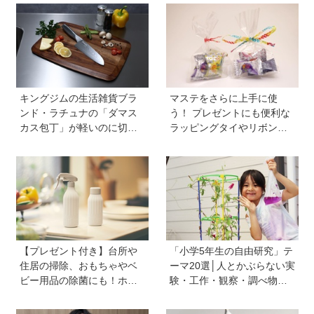
の暑さ対策セットなど
星」が、天秤座と蠍座に長
期滞在を開始！
キングジムの生活雑貨ブラ
マステをさらに上手に使
ンド・ラチュナの「ダマス
う！ プレゼントにも便利な
カス包丁」が軽いのに切れ
ラッピングタイやリボンが
味抜群！ “切れない”ストレ
作れるマシーンが登場【マ
スから卒業【プレゼントあ
スパレード／シヤチハタ】
り】
【プレゼント付き】台所や
「小学5年生の自由研究」テ
住居の掃除、おもちゃやベ
ーマ20選│人とかぶらない実
ビー用品の除菌にも！ホタ
験・工作・観察・調べ物の
テの貝殻生まれの天然クリ
おすすめ
ーナー「Shell we clean?」