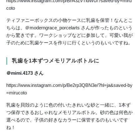
https://www.instagram.com/p/Bn43ZvTldWU/?saved-by=miru
coto
ティファニーボックスの小物ケースに乳歯を保管！なんとこ
ちらは、＠moderngrace_porcelarts さんが作ったものという
から驚きです。ワークショップなどに参加して、可愛い我が
子のために乳歯ケースを作りに行くというのもいいですね。
乳歯を1本ずつメモリアルボトルに
＠mimi.4173 さん
https://www.instagram.com/p/Be2rp3QBN3e/?hl=ja&saved-by
=mirucoto
乳歯を貝殻のように色の付いたきれいな砂と一緒に、1本ず
つ保存できるおしゃれなメモリアルボトル。砂の色は何色か
選べるので、子供の好きなカラーに保管するのもいいです
ね！