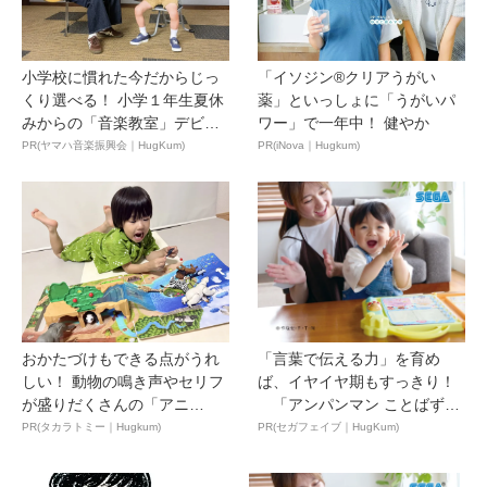
小学校に慣れた今だからじっ
「イソジン®クリアうがい
くり選べる！ 小学１年生夏休
薬」といっしょに「うがいパ
みからの「音楽教室」デビ
ワー」で一年中！ 健やか
ュ...
PR(ヤマハ音楽振興会｜HugKum)
PR(iNova｜Hugkum)
おかたづけもできる点がうれ
「言葉で伝える力」を育め
しい！ 動物の鳴き声やセリフ
ば、イヤイヤ期もすっきり！
が盛りだくさんの「アニ
「アンパンマン ことばずか
ア ...
ん...
PR(タカラトミー｜Hugkum)
PR(セガフェイブ｜HugKum)