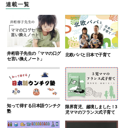
連載一覧
井桁容子先生の「ママの口グ
北欧パパと日本で子育て
セ言い換えノート」
知って得する日本語ウンチク
限界育児、越境しました！3
塾
児ママのフランス式子育て