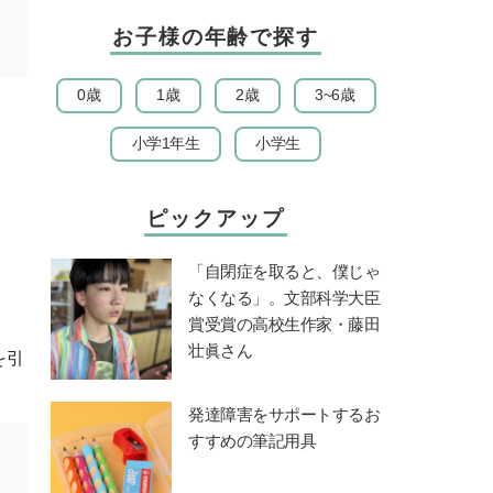
お子様の年齢で探す
0歳
1歳
2歳
3~6歳
小学1年生
小学生
ピックアップ
「自閉症を取ると、僕じゃ
なくなる」。文部科学大臣
賞受賞の高校生作家・藤田
壮眞さん
を引
発達障害をサポートするお
すすめの筆記用具