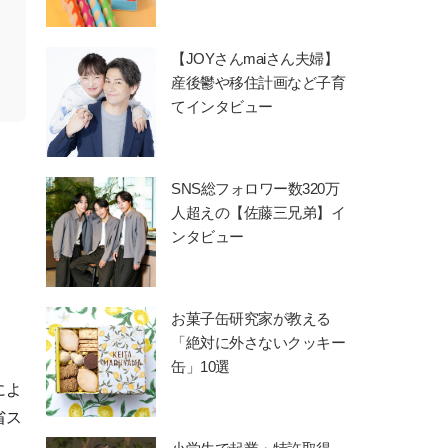
【JOYさんmaiさん夫婦】
産後鬱や移住計画など子育
てインタビュー
SNS総フォロワー数320万
人超えの【佐藤三兄弟】イ
ンタビュー
お菓子缶研究家が教える
「絶対に外さないクッキー
缶」10選
によ
省ス