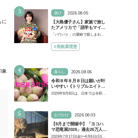
3
2026.08.05
遊び
もに
【大島優子さん】家族で旅し
たアメリカで「語学もマイン
ドも！ 子どもの成長はすごか
「パウパト」の愛称で親しまれる
った」声優をつとめた映画
人気アニメ「パウ・パトロール」
『パウ・パトロール ザ・ダイ
の劇場版シリーズ第3弾、映画『パ
#長南真理恵
ノ・ムービー』ではあきらめ
ウ・パトロール ザ…
なければ何でもできると子ど
もに知ってほしい
4
印象
2026.08.06
暮らし
令和８年８月８日は願いが叶
いやすい《トリプルエイト》
の日！ 13日の獅子座の新月
2026年8月8日は、日本では令和8
＆皆既日食の影響にも注目
年8月8日の8並びの日になりま
す。そしてこの日は、「ライオン
5
ズゲート」というとって…
2026.08.03
おでかけ
【9月まで開催中】「ヨコハ
マ恐竜展2026」過去26万人を
動員した恐竜展が9年ぶりに
2026年7月17日(金)〜9月6日(日)、