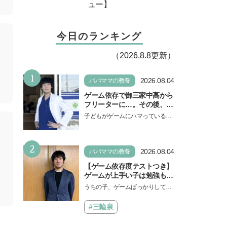
ュー】
今日のランキング
（2026.8.8更新）
1
2026.08.04
パパママの教養
ゲーム依存で御三家中高から
フリーターに…。その後、医
学部へ逆転合格した現役医師
子どもがゲームにハマっている
が断言「ゲームの経験が受験
と、顔をしかめ、「やめなさ
勉強に役立った」そう考える
い！」という親御さんは多いでし
背景とは
2
ょう。中学受験を控えてい…
2026.08.04
パパママの教養
【ゲーム依存度テストつき】
ゲームが上手い子は勉強もで
きる？御三家中高卒でゲーマ
うちの子、ゲームばっかりしてい
ーの医師・阿部智史さんが教
る、と悩み、「ゲーム禁止」を宣
えるゲームしながら受験で勝
言し、子どもとトラブルになる家
#三輪泉
つためのメソッド
庭は多いもの。でも…