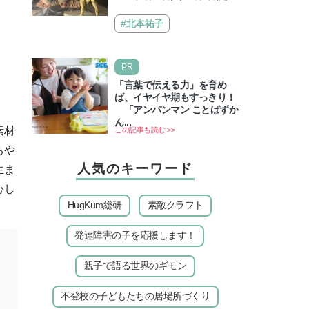
復活！ 夏休みのおでかけで楽
パシフィコ横浜 展示ホールAにて
しむポイントを完全ガイド
「ヨコハマ恐竜展2026〜恐竜の食
#北本祐子
卓大図鑑〜」が開催…
PR
「言葉で伝える力」を育め
ば、イヤイヤ期もすっきり！
「アンパンマン ことばずか
ん...
素材
この記事も読む >>
ちや
人気のキーワード
生ま
心し
HugKum総研
素敵クラフト
発達障害の子を応援します！
親子で語る世界のギモン
不登校の子どもたちの居場所づくり