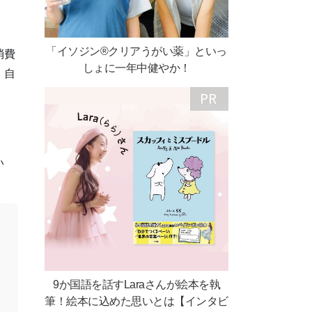
「イソジン®クリアうがい薬」といっ
消費
しょに一年中健やか！
。自
い
9か国語を話すLaraさんが絵本を執
筆！絵本に込めた思いとは【インタビ