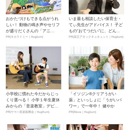
おかたづけもできる点がうれ
いま最も相談したい保育士・
しい！ 動物の鳴き声やセリフ
てぃ先生がアドバイス！ 子ど
が盛りだくさんの「アニ
もの“おてつだい”に、どん...
ア ...
PR(タカラトミー｜Hugkum)
PR(花王アタックキュキュット｜Hugkum)
小学校に慣れた今だからじっ
「イソジン®クリアうがい
くり選べる！ 小学１年生夏休
薬」といっしょに「うがいパ
みからの「音楽教室」デビ
ワー」で一年中！ 健やか
ュ...
PR(ヤマハ音楽振興会｜HugKum)
PR(iNova｜Hugkum)