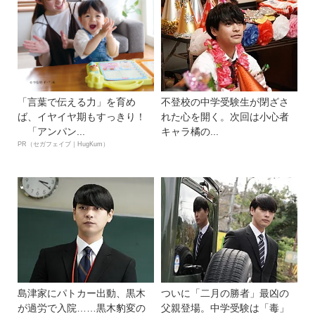
「言葉で伝える力」を育め
不登校の中学受験生が閉ざさ
ば、イヤイヤ期もすっきり！
れた心を開く。次回は小心者
「アンパン...
キャラ橘の...
PR（セガフェイブ｜HugKum）
島津家にパトカー出動、黒木
ついに「二月の勝者」最凶の
が過労で入院……黒木豹変の
父親登場。中学受験は「毒」