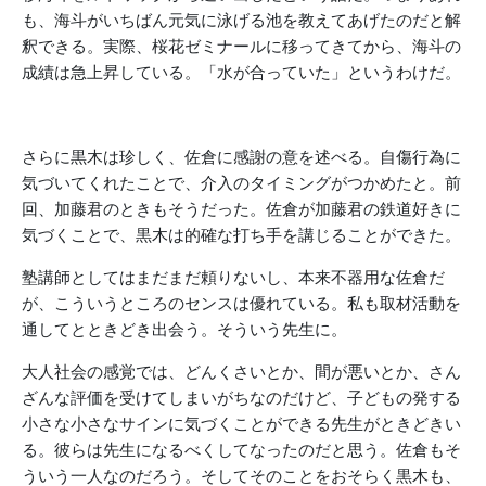
も、海斗がいちばん元気に泳げる池を教えてあげたのだと解
釈できる。実際、桜花ゼミナールに移ってきてから、海斗の
成績は急上昇している。「水が合っていた」というわけだ。
さらに黒木は珍しく、佐倉に感謝の意を述べる。自傷行為に
気づいてくれたことで、介入のタイミングがつかめたと。前
回、加藤君のときもそうだった。佐倉が加藤君の鉄道好きに
気づくことで、黒木は的確な打ち手を講じることができた。
塾講師としてはまだまだ頼りないし、本来不器用な佐倉だ
が、こういうところのセンスは優れている。私も取材活動を
通してとときどき出会う。そういう先生に。
大人社会の感覚では、どんくさいとか、間が悪いとか、さん
ざんな評価を受けてしまいがちなのだけど、子どもの発する
小さな小さなサインに気づくことができる先生がときどきい
る。彼らは先生になるべくしてなったのだと思う。佐倉もそ
ういう一人なのだろう。そしてそのことをおそらく黒木も、