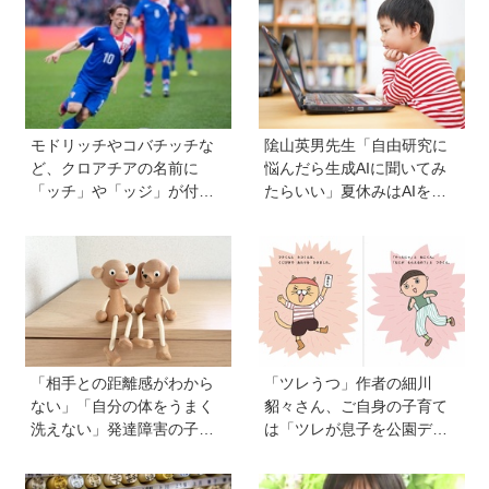
ル】
モドリッチやコバチッチな
隂山英男先生「自由研究に
ど、クロアチアの名前に
悩んだら生成AIに聞いてみ
「ッチ」や「ッジ」が付く
たらいい」夏休みはAIを活
のはなぜ？【親子で語る国
用して主体的に楽しんで、
際問題】
今しかできないことをして
ほしい
「相手との距離感がわから
「ツレうつ」作者の細川
ない」「自分の体をうまく
貂々さん、ご自身の子育て
洗えない」発達障害の子ど
は「ツレが息子を公園デビ
もの「性」に関する困りご
ューさせてママ友を作って
と・性教育のポイントは？
いた」ーー初の創作絵本