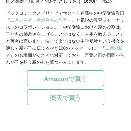
画／高瀬志帆 著／おおたとしまさ｜
1650円（税込）
ビックコミックスピリッツで大ヒット連載中の中学受験漫画
『
二月の勝者－絶対合格の教室－
』と気鋭の教育ジャーナリ
ストのコラボレーション。「中学受験における親の役割は、
子どもの偏差値を上げることではなく、人生を教えること」
と著者は言います。決して楽ではない中学受験という機会を
通して親が子に伝えるべき100のメッセージに、『
二月の勝
者
』の名場面がそれぞれ対応しており、言葉と画の両面から
わが子を想う親の心を鷲づかみにします。
Amazonで買う
楽天で買う