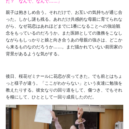
た？ なんで、なんで……」
親子は抱きしめ合う。それだけで、お互いの気持ちが通じ合
った。しかし謎も残る。あれだけ共感的な母親に育てられな
がら、なぜ花恋はあれほどまでに1番になることへの強迫観
念をもっているのだろうか。また医師としての激務をこなし
ながらもしっかりと娘と向き合うあの母親の強さは、どこか
ら来るものなのだろうか……。まだ描かれていない前田家の
背景があるような気がする。
後日、桜花ゼミナールに花恋が戻ってきた。でも前とはちょ
っと様子が違う。「ここがわからない」という友達に勉強を
教えたりする。彼女なりの回り道をして、傷つき、でもそれ
を糧にして、ひととして一回り成長したのだ。