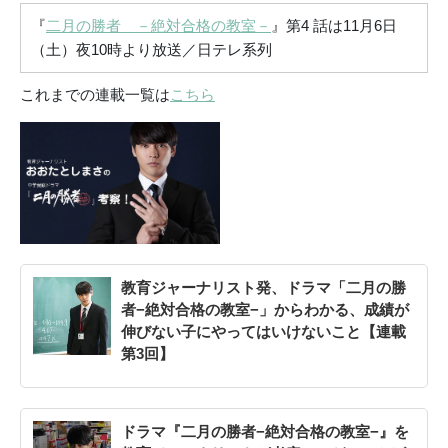
『
二月の勝者 －絶対合格の教室
－
』第4 話は11月6日
（土）夜10時より放送／日テレ系列
これまでの連載一覧は
こちら
教育ジャーナリスト発、ドラマ「二月の勝
者−絶対合格の教室−」からわかる、成績が
伸びない子にやってはいけないこと【連載
第3回】
ドラマ『二月の勝者−絶対合格の教室−』を