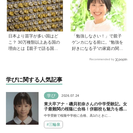
【『発達障害の子の性のル
「タネがひとつぶ」は幼か
ール』著者に聞いた】
った息子さんと共作した思
い出のストーリー
日本より苗字が多い国はど
「勉強しなさい！」で親子
こ？ 30万種類以上ある国の
ゲンカになる前に。“勉強を
理由とは【親子で語る国際
好きになる子”の家庭の関わ
問題】
り方とは《教育の専門家・
Recommended by
永島瑠美先生に訊く》
学びに関する人気記事
学び
2026.07.24
東大卒アナ・磯貝初奈さんの中学受験記。女
子最難関の桜蔭に合格！併願校も魅力を感じ
た渋渋に。母親の声かけは「睡眠が何より大
中学受験で桜蔭中学校に合格、高1のときに…
事」「勉強イヤならしなくていいよ」
#三輪泉