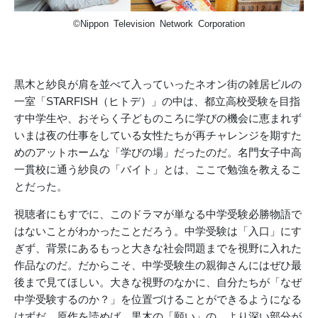
©Nippon Television Network Corporation
黒木と紗良が肩を並べて入っていったネオン街の雑居ビルの
一室「STARFISH（ヒトデ）」の中は、都立高校受験を目指
す中学生や、おそらく子どものころに学びの機会に恵まれず
いまは夜の仕事をしている女性たちが再チャレンジを期すた
めのアットホームな「学びの場」だったのだ。名門女子中高
一貫校に通う紗良の「バイト」とは、ここで勉強を教えるこ
とだった。
視聴者にもすでに、このドラマが単なる中学受験必勝物語で
はないことがわかったことだろう。中学受験は「入口」にす
ぎず、背景にあるもっと大きな社会問題までを視野に入れた
作品なのだ。だからこそ、中学受験生の親御さんにはぜひ最
後まで見てほしい。大きな視野のなかに、自分たちが「なぜ
中学受験するのか？」を位置づけることができるようになる
はずだ。原作を読めば、黒木の「願い」の、より深い部分が