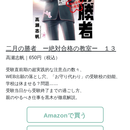
二月の勝者 ー絶対合格の教室ー １３
高瀬志帆｜650円（税込）
受験直前期の超実践的な注意点の数々、
WEB出願の落とし穴、「お守り代わり」の受験校の効能、
学校は休ませる？問題……
受験当日から受験終了までの過ごし方、
親のやるべき仕事を黒木が徹底解説。
Amazonで買う