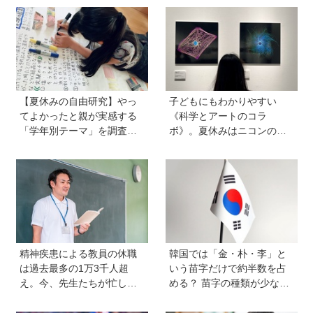
【夏休みの自由研究】やっ
子どもにもわかりやすい
てよかったと親が実感する
《科学とアートのコラ
「学年別テーマ」を調査！
ボ》。夏休みはニコンの特
かかった日数、リアルな失
別展示「ミクロの世界 」
敗談、親のサポートも≪Hu
へ！【高校生以下無料】
gKum総研≫
精神疾患による教員の休職
韓国では「金・朴・李」と
は過去最多の1万3千人超
いう苗字だけで約半数を占
え。今、先生たちが忙しす
める？ 苗字の種類が少ない
ぎるのはなぜ？【保護者が
のはなぜ？ 【親子で語る国
知っておきたい学校のリア
際問題】