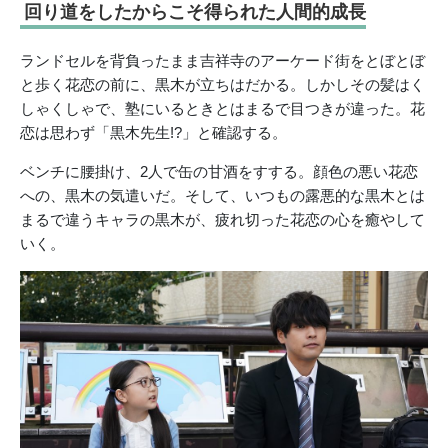
回り道をしたからこそ得られた人間的成長
ランドセルを背負ったまま吉祥寺のアーケード街をとぼとぼ
と歩く花恋の前に、黒木が立ちはだかる。しかしその髪はく
しゃくしゃで、塾にいるときとはまるで目つきが違った。花
恋は思わず「黒木先生!?」と確認する。
ベンチに腰掛け、2人で缶の甘酒をすする。顔色の悪い花恋
への、黒木の気遣いだ。そして、いつもの露悪的な黒木とは
まるで違うキャラの黒木が、疲れ切った花恋の心を癒やして
いく。