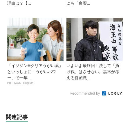
理由は？【...
にも「良薬...
「イソジン®クリアうがい薬」
いよいよ最終回！決して「負
といっしょに「うがいパワ
け戦」はさせない。黒木が考
ー」で一年...
える併願戦...
PR（iNova｜Hugkum）
Recommended by
関連記事