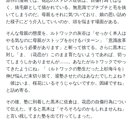
原作の漫画では、花恋のストレス症状は、自傷行為ではな
く、抜毛癖として描かれている。無意識でブチブチと毛を抜
いてしまうのだ。母親もそれに気づいており、娘の思い詰め
た様子にどう介入していいのか、頭を悩ます場面がある。
そんな母親の態度を、ルトワックの灰谷は「せっかく本人は
やる気なのに母親がストップをかけるパターン」「意識改革
してもらう必要があります」と斬って捨てる。さらに黒木に
対し「ま、（花恋が）このまま育たないようであれば、切っ
てしまうしかありませんが……。あなたがルトワックでやっ
てきたようにね」「（ルトワックの塾生だった上杉海斗を）
伸び悩んだ末切り捨て、退塾させたのはあなたでしたよね？
彼はいま、桜花にいるそうじゃないですか。因縁ですね」
と詰め寄る。
その後、塾に到着した黒木に佐倉は、花恋の自傷行為につい
て伝えた。すると黒木は「そろそろなのかもしれませんね」
と言い残してまた塾を出て行ってしまった。