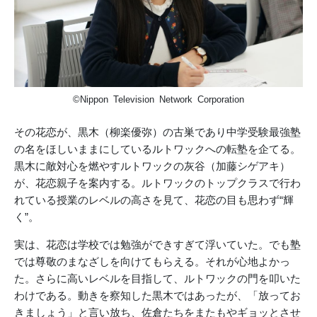
©Nippon Television Network Corporation
その花恋が、黒木（柳楽優弥）の古巣であり中学受験最強塾
の名をほしいままにしているルトワックへの転塾を企てる。
黒木に敵対心を燃やすルトワックの灰谷（加藤シゲアキ）
が、花恋親子を案内する。ルトワックのトップクラスで行わ
れている授業のレベルの高さを見て、花恋の目も思わず“輝
く”。
実は、花恋は学校では勉強ができすぎて浮いていた。でも塾
では尊敬のまなざしを向けてもらえる。それが心地よかっ
た。さらに高いレベルを目指して、ルトワックの門を叩いた
わけである。動きを察知した黒木ではあったが、「放ってお
きましょう」と言い放ち、佐倉たちをまたもやギョッとさせ