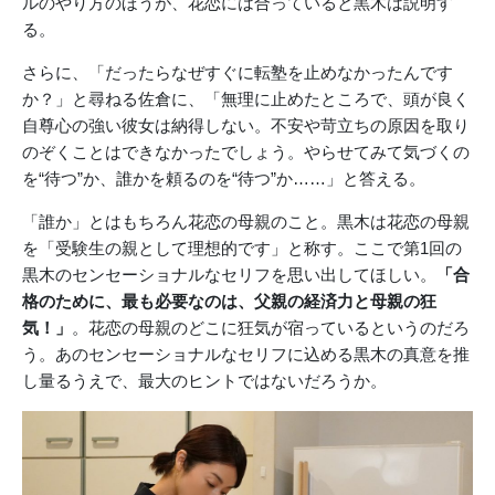
ルのやり方のほうが、花恋には合っていると黒木は説明す
る。
さらに、「だったらなぜすぐに転塾を止めなかったんです
か？」と尋ねる佐倉に、「無理に止めたところで、頭が良く
自尊心の強い彼女は納得しない。不安や苛立ちの原因を取り
のぞくことはできなかったでしょう。やらせてみて気づくの
を“待つ”か、誰かを頼るのを“待つ”か……」と答える。
「誰か」とはもちろん花恋の母親のこと。黒木は花恋の母親
を「受験生の親として理想的です」と称す。ここで第1回の
黒木のセンセーショナルなセリフを思い出してほしい。
「合
格のために、最も必要なのは、父親の経済力と母親の狂
気！」
。花恋の母親のどこに狂気が宿っているというのだろ
う。あのセンセーショナルなセリフに込める黒木の真意を推
し量るうえで、最大のヒントではないだろうか。