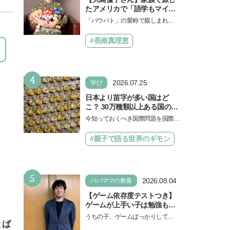
たアメリカで「語学もマイン
ドも！ 子どもの成長はすごか
「パウパト」の愛称で親しまれる
った」声優をつとめた映画
人気アニメ「パウ・パトロール」
『パウ・パトロール ザ・ダイ
の劇場版シリーズ第3弾、映画『パ
#長南真理恵
ノ・ムービー』ではあきらめ
ウ・パトロール ザ…
なければ何でもできると子ど
もに知ってほしい
4
2026.07.25
学び
日本より苗字が多い国はど
こ？ 30万種類以上ある国の理
由とは【親子で語る国際問
今知っておくべき国際問題を国際政
題】
治先生が分かりやすく解説してくれ
る「親子で語る国際問題」。今回
#親子で語る世界のギモン
は、苗字の種類…
5
2026.08.04
パパママの教養
【ゲーム依存度テストつき】
ゲームが上手い子は勉強もで
きる？御三家中高卒でゲーマ
うちの子、ゲームばっかりしてい
ーの医師・阿部智史さんが教
とば
る、と悩み、「ゲーム禁止」を宣