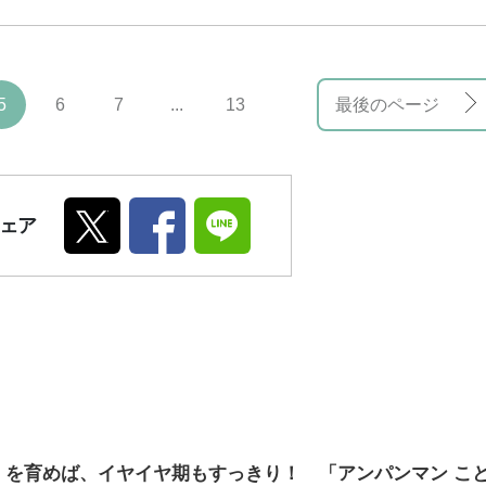
5
6
7
...
13
最後のページ
ェア
」を育めば、イヤイヤ期もすっきり！ 「アンパンマン こ