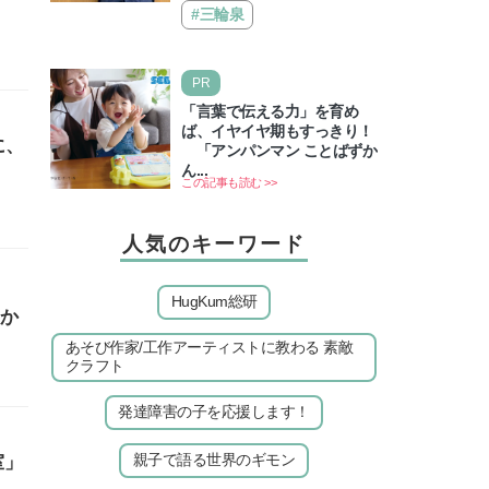
えるゲームしながら受験で勝
言し、子どもとトラブルになる家
#三輪泉
つためのメソッド
庭は多いもの。でも…
PR
「言葉で伝える力」を育め
ば、イヤイヤ期もすっきり！
に、
「アンパンマン ことばずか
ん...
この記事も読む >>
人気のキーワード
HugKum総研
やか
あそび作家/工作アーティストに教わる 素敵
クラフト
発達障害の子を応援します！
親子で語る世界のギモン
室」