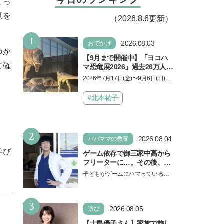
ょっ
気を
（2026.8.6更新）
1
2026.08.03
おでかけ
つか
【9月まで開催中】「ヨコハ
て確
マ恐竜展2026」過去26万人を
動員した恐竜展が9年ぶりに
2026年7月17日(金)〜9月6日(日)、
復活！ 夏休みのおでかけで楽
パシフィコ横浜 展示ホールAにて
しむポイントを完全ガイド
「ヨコハマ恐竜展2026〜恐竜の食
#北本祐子
卓大図鑑〜」が開催…
2
2026.08.04
パパママの教養
学び
ゲーム依存で御三家中高から
フリーターに…。その後、医
学部へ逆転合格した現役医師
子どもがゲームにハマっている
が断言「ゲームの経験が受験
と、顔をしかめ、「やめなさ
勉強に役立った」そう考える
い！」という親御さんは多いでし
背景とは
3
ょう。中学受験を控えてい…
2026.08.05
遊び
【大島優子さん】家族で旅し