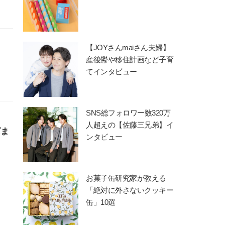
【JOYさんmaiさん夫婦】
産後鬱や移住計画など子育
てインタビュー
SNS総フォロワー数320万
人超えの【佐藤三兄弟】イ
ばま
ンタビュー
お菓子缶研究家が教える
「絶対に外さないクッキー
缶」10選