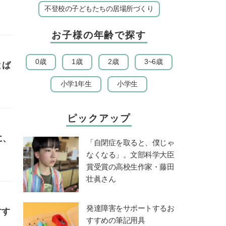
不登校の子どもたちの居場所づくり
お子様の年齢で探す
0歳
1歳
2歳
3~6歳
とば
小学1年生
小学生
ピックアップ
に、
「自閉症を取ると、僕じゃ
なくなる」。文部科学大臣
賞受賞の高校生作家・藤田
壮眞さん
発達障害をサポートするお
すす
すすめの筆記用具