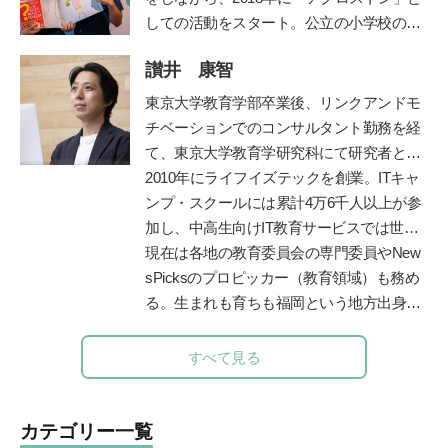
（もくいく）」を広めている。
しての活動をスタート。公立の小学校の授
業や企業主催のイベントなど、日本各地で
讃井 康智
性にまつわるワークショップを行う。『３
～９歳ではじめるアクロストン式「赤ちゃ
東京大学教育学部卒業後、リンクアンドモ
んってどうやってできるの？」いま、子ど
チベーションでのコンサルタント勤務を経
もに伝えたい性のＱ＆Ａ』（主婦の友
て、東京大学教育学研究科にて研究者とし
社）、『思春期の性と恋愛 子どもたちの
て博士課程まで在籍。専門は教育政策・学
2010年にライフイズテックを創業。ITキャ
頭の中がこんなことになっているなん
習科学。学習科学の世界的権威、故三宅な
ンプ・スクールには累計4万6千人以上が参
て！』（主婦の友社）、『10歳からのカラ
ほみ東大名誉教授に師事し、全国の学校や
加し、中高生向けIT教育サービスでは世界
ダ・性・ココロのいろいろブック(
ほるぷ
保育園での協調的・創造的な学びづくりを
2位まで成長。ディズニーとコラボした
現在は各地の教育委員会の専門委員やNew
出版)』が発売中。
公式ＨＰ
支援。
「テクノロジア魔法学校」や学校向け教材
sPicksのプロピッカー（教育領域）も務め
「ライフイズテックレッスン」などオンラ
る。生まれも育ちも福岡という地方出身者
イン教材も提供。
として、首都圏と地方の「可能性の認識
差」を埋めるべく全国を奔走中。
https://life-
すべて見る
is-tech.com/
カテゴリー一覧