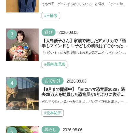
師・阿部智史さんが教えるゲームしながら受験
うちの子、ゲームばっかりしている、と悩み、「ゲーム禁
で勝つためのメソッド
止」を宣言し、子どもとトラブルになる家庭は多いもの。で
も…
#三輪泉
3
遊び
2026.08.05
【大島優子さん】家族で旅したアメリカで「語
学もマインドも！ 子どもの成長はすごかった」
声優をつとめた映画『パウ・パトロール ザ・ダ
「パウパト」の愛称で親しまれる人気アニメ「パウ・パトロ
イノ・ムービー』ではあきらめなければ何でも
ール」の劇場版シリーズ第3弾、映画『パウ・パトロール
できると子どもに知ってほしい
ザ…
#長南真理恵
4
おでかけ
2026.08.03
【9月まで開催中】「ヨコハマ恐竜展2026」過
去26万人を動員した恐竜展が9年ぶりに復活！
夏休みのおでかけで楽しむポイントを完全ガイ
2026年7月17日(金)〜9月6日(日)、パシフィコ横浜 展示ホール
ド
Aにて「ヨコハマ恐竜展2026〜恐竜の食卓大図鑑〜」が開
催…
#北本祐子
5
暮らし
2026.08.06