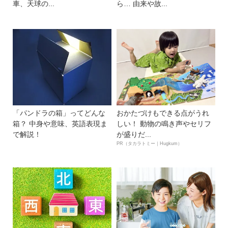
車、天球の...
ら… 由来や故...
「パンドラの箱」ってどんな
おかたづけもできる点がうれ
箱？ 中身や意味、英語表現ま
しい！ 動物の鳴き声やセリフ
で解説！
が盛りだ...
PR（タカラトミー｜Hugkum）