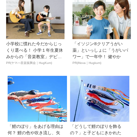
小学校に慣れた今だからじっ
「イソジン®クリアうがい
くり選べる！ 小学１年生夏休
薬」といっしょに「うがいパ
みからの「音楽教室」デビ
ワー」で一年中！ 健やか
ュ...
PR(ヤマハ音楽振興会｜HugKum)
PR(iNova｜Hugkum)
「鯉のぼり」をあげる理由は
「どうして鯉のぼりを飾る
何？ 鯉の色や吹き流し、矢
の？」と子どもにきかれた