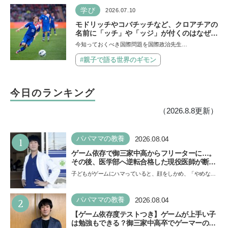
学び
2026.07.10
モドリッチやコバチッチなど、クロアチアの
名前に「ッチ」や「ッジ」が付くのはなぜ？
【親子で語る国際問題】
今知っておくべき国際問題を国際政治先生…
#親子で語る世界のギモン
今日のランキング
（2026.8.8更新）
1
パパママの教養
2026.08.04
ゲーム依存で御三家中高からフリーターに…。
その後、医学部へ逆転合格した現役医師が断言
「ゲームの経験が受験勉強に役立った」そう考
子どもがゲームにハマっていると、顔をしかめ、「やめなさ
える背景とは
い！」という親御さんは多いでしょう。中学受験を控えて
い…
2
パパママの教養
2026.08.04
【ゲーム依存度テストつき】ゲームが上手い子
は勉強もできる？御三家中高卒でゲーマーの医