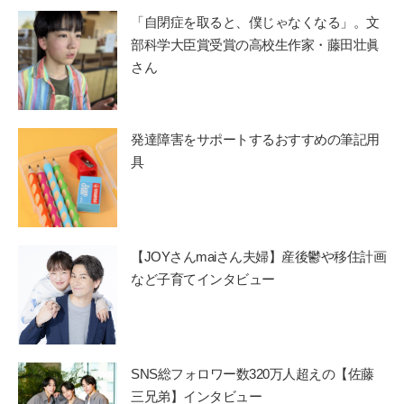
「自閉症を取ると、僕じゃなくなる」。文
部科学大臣賞受賞の高校生作家・藤田壮眞
さん
発達障害をサポートするおすすめの筆記用
具
【JOYさんmaiさん夫婦】産後鬱や移住計画
など子育てインタビュー
SNS総フォロワー数320万人超えの【佐藤
三兄弟】インタビュー