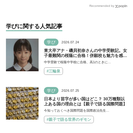
ぎるのはなぜ？【保護者が
用して主体的に楽しんで、
Recommended by
知っておきたい学校のリア
今しかできないことをして
ル】
ほしい
学びに関する人気記事
学び
2026.07.24
東大卒アナ・磯貝初奈さんの中学受験記。女
子最難関の桜蔭に合格！併願校も魅力を感じ
た渋渋に。母親の声かけは「睡眠が何より大
中学受験で桜蔭中学校に合格、高1のときに…
事」「勉強イヤならしなくていいよ」
#三輪泉
学び
2026.07.25
日本より苗字が多い国はどこ？ 30万種類以
上ある国の理由とは【親子で語る国際問題】
今知っておくべき国際問題を国際政治先生…
#親子で語る世界のギモン