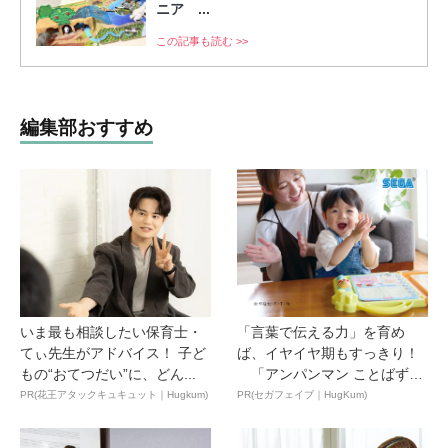
ニア ...
この記事も読む >>
編集部おすすめ
いま最も相談したい保育士・
「言葉で伝える力」を育め
てぃ先生がアドバイス！ 子ど
ば、イヤイヤ期もすっきり！
もの“おてつだい”に、どん...
「アンパンマン ことばずか
ん...
PR(花王アタックキュキュット｜Hugkum)
PR(セガフェイブ｜HugKum)