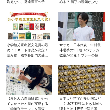
洗えない」発達障害の子ど
める？ 苗字の種類が少ない
もの「性」に関する困りご
のはなぜ？ 【親子で語る国
と・性教育のポイントは？
際問題】
【『発達障害の子の性のル
ール』著者に聞いた】
小学館児童出版文化賞の最
サッカー日本代表・中村敬
終ノミネート作品が決定！
斗選手の1日限りのサッカー
読み物・絵本各部門の受賞
教室が開催！ プレーの極意
候補13作品は？
から子ども時代の話まで…
学びと笑顔あふれる大盛況
イベントを詳しくレポ
【夏休みの自由研究】やっ
日本より苗字が多い国はど
てよかったと親が実感する
こ？ 30万種類以上ある国の
「学年別テーマ」を調査！
理由とは【親子で語る国際