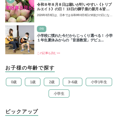
令和８年８月８日は願いが叶いやすい《トリプ
ルエイト》の日！ 13日の獅子座の新月＆皆既
日食の影響にも注目
2026年8月8日は、日本では令和8年8月8日の8並びの日になり
ます。そしてこの日は、「ライオンズゲート」というとっ
て…
PR
小学校に慣れた今だからじっくり選べる！ 小学
１年生夏休みからの「音楽教室」デビュ...
この記事も読む >>
お子様の年齢で探す
0歳
1歳
2歳
3~6歳
小学1年生
小学生
ピックアップ