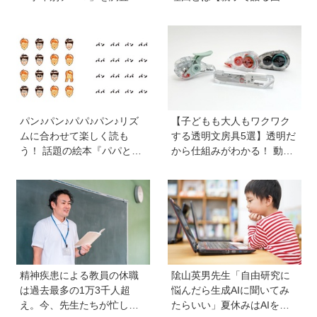
かかった日数、リアルな失
問題】
敗談、親のサポートも≪Hu
gKum総研≫
パン♪パン♪パパ♪パン♪リズ
【子どもも大人もワクワク
ムに合わせて楽しく読も
する透明文房具5選】透明だ
う！ 話題の絵本『パパとパ
から仕組みがわかる！ 動か
ン』を作った、ご夫婦ユニ
すと中身の動きがまるわか
ット・サニーブックスさん
り
に聞く子育てと絵本づくり
のお話
精神疾患による教員の休職
隂山英男先生「自由研究に
は過去最多の1万3千人超
悩んだら生成AIに聞いてみ
え。今、先生たちが忙しす
たらいい」夏休みはAIを活