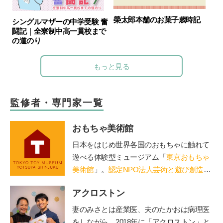
榮太郎本舗のお菓子歳時記
シングルマザーの中学受験 奮
闘記｜全寮制中高一貫校まで
の道のり
もっと見る
監修者・専門家一覧
おもちゃ美術館
日本をはじめ世界各国のおもちゃに触れて
遊べる体験型ミュージアム「
東京おもちゃ
美術館
」。
認定NPO法人芸術と遊び創造協
会
運営。「赤ちゃん木育ひろば」など、親
アクロストン
子で木のぬくもりに触れる場を提供。長門
や鳥海山木など全国に姉妹館が。おもちゃ
妻のみさとは産業医、夫のたかおは病理医
を通して日本の木の良さを伝える「木育
をしながら、
2018
年に「アクロストン」と