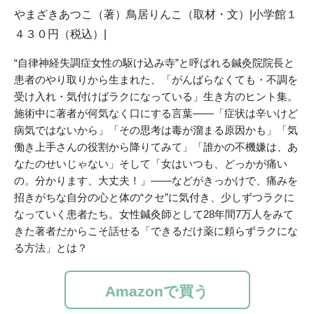
やまざきあつこ（著）鳥居りんこ（取材・文）|小学館１
４３０円（税込）
“自律神経失調症女性の駆け込み寺”と呼ばれる鍼灸院院長と
患者のやり取りから生まれた、「がんばらなくても・不調を
受け入れ・気付けばラクになっている」生き方のヒント集。
施術中に著者が何気なく口にする言葉――「症状は辛いけど
病気ではないから」「その思考は毒が溜まる原因かも」「気
働き上手さんの役割から降りてみて」「誰かの不機嫌は、あ
なたのせいじゃない」そして「女はいつも、どっかが痛い
の。分かります、大丈夫！」――などがきっかけで、痛みを
招きがちな自分の心と体の“クセ”に気付き、少しずつラクに
なっていく患者たち。女性鍼灸師として28年間7万人をみて
きた著者だからこそ話せる「できるだけ薬に頼らずラクにな
る方法」とは？
Amazonで買う