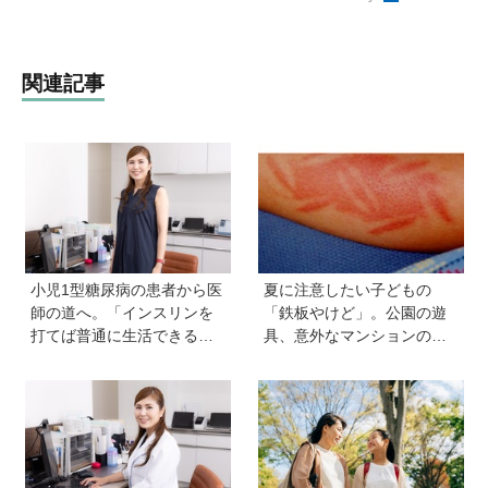
関連記事
小児1型糖尿病の患者から医
夏に注意したい子どもの
師の道へ。「インスリンを
「鉄板やけど」。公園の遊
打てば普通に生活できる」
具、意外なマンションの設
と教えてくれた医師と出会
備で…。知っておきたい注
い、専門医を目指すように
意点と対応【専門医監修】