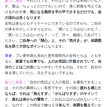
あつこ先生
：それだけでも、やらないよりかは全然いいんで
す。要は、ちょっとだけでもいいので、体に刺激を与えてあ
げるのが大事。
気になる箇所を手の平でさするだけでも、血
の流れは良くなります
。
女性は体も心もデリケートにできているのですから、ご自分
の体をやさしくさすりながら、「痛いところはないかな？」
「硬いところはないかな？」って、日々、確認してあげてく
ださい。
ご自身への「関心」と、その「気付き」が、体調悪
化を防ぐ大切なポイント
になります。
筆者
：プレ更年期も含めた更年期世代の女性たちは、ともす
ると、
家庭でも仕事でも、人のお世話に忙殺されていて、自
分のことは二の次
になりやすいですものね。それで、自分の
体を壊していたら、元も子もないですよね。
あつこ先生
：「自分の世話より人の世話」を優先できること
は、その方の素晴らしい長所ですが、その役に
疲れを感じた
ならば、それは「抱えすぎ」「がんばりすぎ」のサイン
で
す。
疲れは体からの警告
で、これ以上はがんばれないってこ
と。なので、この時点で
ゆっくり休んで、体調を整えて
いか