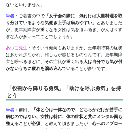
ないといけません。
筆者
：ご著書の中で
「女子会の際に、気付けば大皿料理を取
り分けているような気働き上手は病みやすい」
とありました
が、更年期障害が重くなる女性は気を遣い過ぎ、がんばりす
ぎな人が多いってことでしょうか。
あつこ先生
：そういう傾向もありますが、更年期特有の症状
は多かれ少なかれ、誰しもが感じるものなんです。更年期障
害と呼べるほどに、その症状が重く出る
人は自分でも気が付
かないうちに疲れを溜め込んでいる
ことが多いです。
「役割から降りる勇気」「助けを呼ぶ勇気」を持
とう
筆者
：前回、
「体と心は一体なので、どちらかだけが勝手に
病むのではない。女性は特に、体の症状と共にメンタル面も
整えることが必須」
と教えて頂きましたが、
心へのアプロー