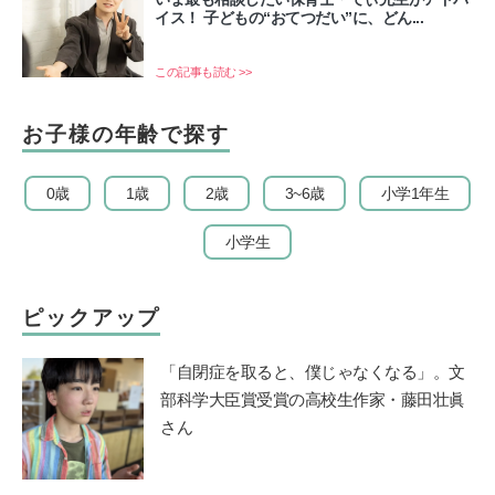
イス！ 子どもの“おてつだい”に、どん...
この記事も読む >>
お子様の年齢で探す
0歳
1歳
2歳
3~6歳
小学1年生
小学生
ピックアップ
「自閉症を取ると、僕じゃなくなる」。文
部科学大臣賞受賞の高校生作家・藤田壮眞
さん