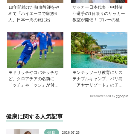
18年間続けた熱血教師をや
サッカー日本代表・中村敬
めて「ハイエースで家族6
斗選手の1日限りのサッカー
人、日本一周の旅に出
教室が開催！ プレーの極意
る！」…我が子の不登校を
から子ども時代の話まで…
きっかけに、新たな一歩を
学びと笑顔あふれる大盛況
踏み出した教師夫妻の決断
イベントを詳しくレポ
モドリッチやコバチッチな
モンテッソーリ教育にサス
ど、クロアチアの名前に
テナブルキャンプ、バリ島
「ッチ」や「ッジ」が付く
「アヤナリゾート」の子ど
のはなぜ？【親子で語る国
も向けプログラムが本格的
Recommended by
際問題】
すぎる！ 家族でおすすめの
過ごし方とは
健康に関する人気記事
健康
2026.07.23