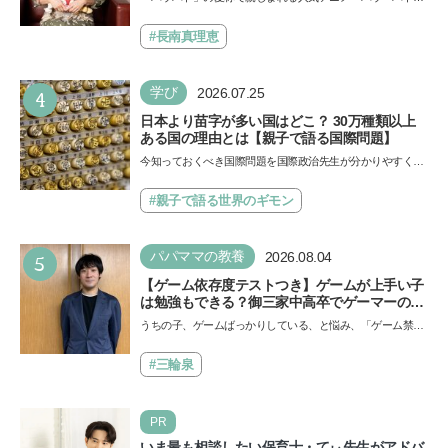
イノ・ムービー』ではあきらめなければ何でも
ール」の劇場版シリーズ第3弾、映画『パウ・パトロール
できると子どもに知ってほしい
ザ…
#長南真理恵
4
学び
2026.07.25
日本より苗字が多い国はどこ？ 30万種類以上
ある国の理由とは【親子で語る国際問題】
今知っておくべき国際問題を国際政治先生が分かりやすく解
説してくれる「親子で語る国際問題」。今回は、苗字の種
類…
#親子で語る世界のギモン
5
パパママの教養
2026.08.04
【ゲーム依存度テストつき】ゲームが上手い子
は勉強もできる？御三家中高卒でゲーマーの医
師・阿部智史さんが教えるゲームしながら受験
うちの子、ゲームばっかりしている、と悩み、「ゲーム禁
で勝つためのメソッド
止」を宣言し、子どもとトラブルになる家庭は多いもの。で
も…
#三輪泉
PR
いま最も相談したい保育士・てぃ先生がアドバ