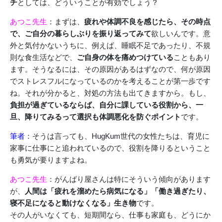
チ
としては、どういうことが有効でしょう？
あつこ先生
：まずは、
疲れや体調不良を感じたら、その時点
で、ご自分の暮らしぶりを振り返ってみて
欲しいんです。意
外と気付かないうちに、例えば、睡眠不足であったり、不規
則な食生活などで、
ご自身の体を痛めつけている
こともあり
ます。そうなるには、その原因があるはずなので、何が原因
でストレスフルになっているのかを考えることが第一歩です
ね。それが分かると、対処の方法も出てきますから。もし、
負担が過ぎているならば、自分に課している役割から、一
旦、降りてみるって選択も体調悪化を防ぐポイント
です。
筆者
：そうは言っても、HugKum世代の女性たちは、育児に
家事に仕事にと追われているので、役割を降りるということ
も勇気が要りますよね。
あつこ先生
：がんばり屋さんは特にそういう傾向があります
が、
人間は「疲れを溜めたら病気になる」「働き過ぎたり、
寝不足になると動けなくなる」生き物
です。
その人がいなくても、短期間なら、仕事も家庭も、どうにか