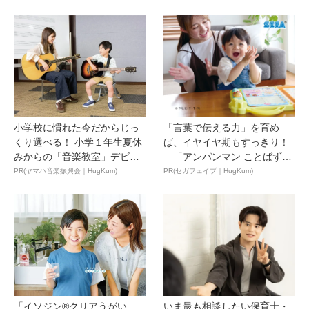
小学校に慣れた今だからじっ
「言葉で伝える力」を育め
くり選べる！ 小学１年生夏休
ば、イヤイヤ期もすっきり！
みからの「音楽教室」デビ
「アンパンマン ことばずか
ュ...
ん...
PR(ヤマハ音楽振興会｜HugKum)
PR(セガフェイブ｜HugKum)
「イソジン®クリアうがい
いま最も相談したい保育士・