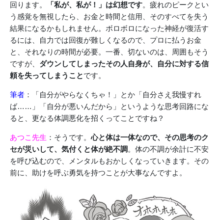
回ります。
「私が、私が！」は幻想です
。疲れのピークとい
う感覚を無視したら、お金と時間と信用、そのすべてを失う
結果になるかもしれません。ボロボロになった神経が復活す
るには、自力では回復が難しくなるので、プロに払うお金
と、それなりの時間が必要。一番、切ないのは、周囲もそう
ですが、
ダウンしてしまったその人自身が、自分に対する信
頼を失ってしまうこと
です。
筆者
：「自分がやらなくちゃ！」とか「自分さえ我慢すれ
ば……」「自分が悪いんだから」というような思考回路にな
ると、更なる体調悪化を招くってことですね？
あつこ先生
：そうです。
心と体は一体なので、その思考のク
セが災いして、気付くと体が絶不調
。体の不調が余計に不安
を呼び込むので、メンタルもおかしくなっていきます。その
前に、助けを呼ぶ勇気を持つことが大事なんですよ。