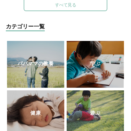
——相田みつをいのちのことば』『ひとり
性にまつわるワークショップを行う。『３
すべて見る
親でも子どもは健全に育ちます』（小学
～９歳ではじめるアクロストン式「赤ちゃ
館）など著書多数。2017年逝去。半世紀に
んってどうやってできるの？」いま、子ど
わたる臨床経験から著したこれら数多くの
もに伝えたい性のＱ＆Ａ』（主婦の友
カテゴリー一覧
育児書は、今も多くの母親たちの厚い信頼
社）、『思春期の性と恋愛 子どもたちの
と支持を得ている。
頭の中がこんなことになっているなん
て！』（主婦の友社）、『10歳からのカラ
ダ・性・ココロのいろいろブック(
ほるぷ
出版)』が発売中。
公式ＨＰ
パパママの教養
学ぶ
健康
遊ぶ