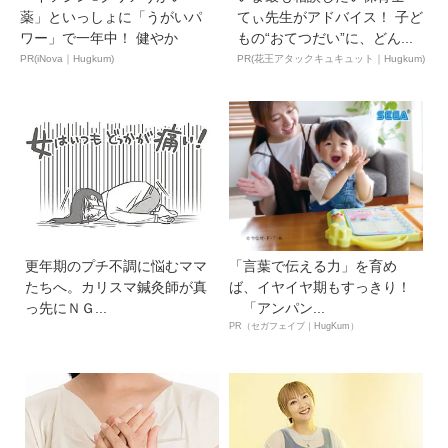
薬」といっしょに「うがいパ
てぃ先生がアドバイス！ 子ど
ワー」で一年中！ 健やか
もの“おてつだい”に、どん...
PR(iNova｜Hugkum)
PR(花王アタックキュキュット｜Hugkum)
更年期のプチ不調に悩むママ
「言葉で伝える力」を育め
たちへ。カリスマ鍼灸師が真
ば、イヤイヤ期もすっきり！
っ先にＮＧ...
「アンパン...
PR（セガフェイブ｜HugKum）