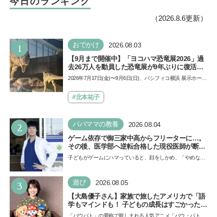
今日のランキング
（2026.8.6更新）
1
おでかけ
2026.08.03
【9月まで開催中】「ヨコハマ恐竜展2026」過
去26万人を動員した恐竜展が9年ぶりに復活！
夏休みのおでかけで楽しむポイントを完全ガイ
2026年7月17日(金)〜9月6日(日)、パシフィコ横浜 展示ホール
ド
Aにて「ヨコハマ恐竜展2026〜恐竜の食卓大図鑑〜」が開
催…
#北本祐子
2
パパママの教養
2026.08.04
ゲーム依存で御三家中高からフリーターに…。
その後、医学部へ逆転合格した現役医師が断言
「ゲームの経験が受験勉強に役立った」そう考
子どもがゲームにハマっていると、顔をしかめ、「やめなさ
える背景とは
い！」という親御さんは多いでしょう。中学受験を控えて
い…
3
遊び
2026.08.05
【大島優子さん】家族で旅したアメリカで「語
学もマインドも！ 子どもの成長はすごかった」
声優をつとめた映画『パウ・パトロール ザ・ダ
「パウパト」の愛称で親しまれる人気アニメ「パウ・パトロ