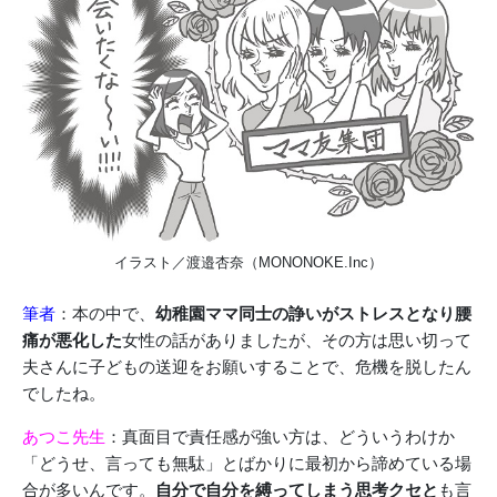
イラスト／渡邉杏奈（MONONOKE.Inc）
筆者
：本の中で、
幼稚園ママ同士の諍いがストレスとなり腰
痛が悪化した
女性の話がありましたが、その方は思い切って
夫さんに子どもの送迎をお願いすることで、危機を脱したん
でしたね。
あつこ先生
：真面目で責任感が強い方は、どういうわけか
「どうせ、言っても無駄」とばかりに最初から諦めている場
合が多いんです。
自分で自分を縛ってしまう思考クセと
も言