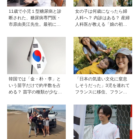
11歳で小児１型糖尿病と診
女の子は何歳になったら婦
断された、糖尿病専門医・
人科へ？ 内診はある？ 産婦
市原由美江先生。最初に感
人科医が教える「娘の初め
じた違和感は、とにかく喉
ての婦人科受診ガイド」
が渇くことだった
韓国では「金・朴・李」と
「日本の気遣い文化に窒息
いう苗字だけで約半数を占
しそうだった」3児を連れて
める？ 苗字の種類が少ない
フランスに移住、フランス
のはなぜ？ 【親子で語る国
の洗礼で痛感した日本のあ
際問題】
りがたみ【vol.13】