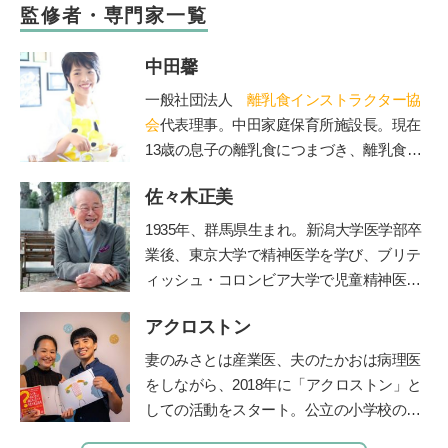
監修者・専門家一覧
中田馨
一般社団法人
離乳食インストラクター協
会
代表理事。中田家庭保育所施設長。現在
13歳の息子の離乳食につまづき、離乳食を
学び始める。「赤ちゃんもママも50点を目
佐々木正美
標」をモットーに、20年の保育士としての
経験を生かしながら赤ちゃんとママに寄り
1935年、群馬県生まれ。新潟大学医学部卒
添う、和食を大切にした「和の離乳食」を
業後、東京大学で精神医学を学び、ブリテ
伝えている。保育、講演、執筆などの分野
ィッシュ・コロンビア大学で児童精神医学
で活動中。自身が開催する離乳食インスト
の臨床訓練を受ける。帰国後、国立秩父学
ラクター協会2級・1級・養成講座はこれま
アクロストン
園や東京女子医科大学などで多数の臨床に
で2500人が受講。
携わる傍ら、全国の保育園、幼稚園、学
妻のみさとは産業医、夫のたかおは病理医
校、児童相談所などで勉強会、講演会を40
をしながら、
2018
年に「アクロストン」と
年以上続けた。『子どもへのまなざし』
しての活動をスタート。公立の小学校の授
（福音館書店）、『育てたように子は育つ
業や企業主催のイベントなど、日本各地で