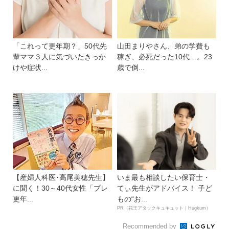
「これって更年期？」50代先
山田まりやさん、弟の学費も
輩ママ３人に気づいたきっか
稼ぎ、必死だった10代…。23
けや症状...
歳で倒...
【産婦人科医･高尾美穂先生】
いま最も相談したい保育士・
に聞く！30～40代女性「プレ
てぃ先生がアドバイス！ 子ど
更年...
もの“お...
PR（花王アタックキュキュット｜Hugkum）
Recommended by