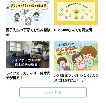
愛子先生の子育てお悩み相談
HugKumなんでも調査団
室
ライフオーガナイザー鈴木尚
パパ育児マンガ「パパはムス
子が斬る！
メに好かれたい！」
もっと見る