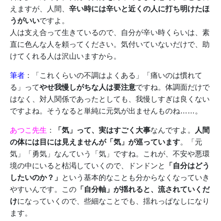
えますが、人間、
辛い時には辛いと近くの人に打ち明けたほ
うがいい
ですよ。
人は支え合って生きているので、自分が辛い時くらいは、素
直に色んな人を頼ってください。気付いていないだけで、助
けてくれる人は沢山いますから。
筆者
：「これくらいの不調はよくある」「痛いのは慣れて
る」って
やせ我慢しがちな人は要注意
ですね。体調面だけで
はなく、対人関係であったとしても、我慢しすぎは良くない
ですよね。そうなると単純に元気が出ませんものね……。
あつこ先生
：
「気」って、実はすごく大事
なんですよ。
人間
の体には目には見えませんが「気」が巡っています
。「元
気」「勇気」なんていう「気」ですね。これが、不安や悪環
境の中にいると枯渇していくので、ドンドンと
「自分はどう
したいのか？」
という基本的なことも分からなくなっていき
やすいんです。この
「自分軸」が揺れると、流されていくだ
け
になっていくので、些細なことでも、揺れっぱなしになり
ます。