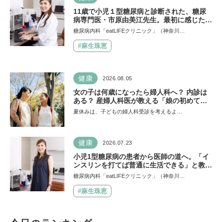
11歳で小児１型糖尿病と診断された、糖尿
病専門医・市原由美江先生。最初に感じた違
和感は、とにかく喉が渇くことだった
糖尿病内科「eatLIFEクリニック」（神奈川…
#麻生珠恵
健康
2026.08.05
女の子は何歳になったら婦人科へ？ 内診は
ある？ 産婦人科医が教える「娘の初めての
婦人科受診ガイド」
夏休みは、子どもの婦人科受診を考えるよ…
健康
2026.07.23
小児1型糖尿病の患者から医師の道へ。「イ
ンスリンを打てば普通に生活できる」と教え
てくれた医師と出会い、専門医を目指すよう
糖尿病内科「eatLIFEクリニック」（神奈川…
に
#麻生珠恵