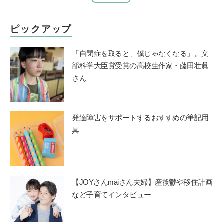
ピックアップ
「自閉症を取ると、僕じゃなくなる」。文
部科学大臣賞受賞の高校生作家・藤田壮眞
さん
発達障害をサポートするおすすめの筆記用
具
【JOYさんmaiさん夫婦】産後鬱や移住計画
など子育てインタビュー