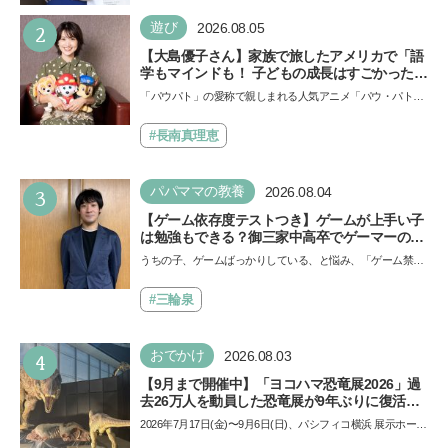
い…
2
遊び
2026.08.05
【大島優子さん】家族で旅したアメリカで「語
学もマインドも！ 子どもの成長はすごかった」
声優をつとめた映画『パウ・パトロール ザ・ダ
「パウパト」の愛称で親しまれる人気アニメ「パウ・パトロ
イノ・ムービー』ではあきらめなければ何でも
ール」の劇場版シリーズ第3弾、映画『パウ・パトロール
できると子どもに知ってほしい
ザ…
#長南真理恵
3
パパママの教養
2026.08.04
【ゲーム依存度テストつき】ゲームが上手い子
は勉強もできる？御三家中高卒でゲーマーの医
師・阿部智史さんが教えるゲームしながら受験
うちの子、ゲームばっかりしている、と悩み、「ゲーム禁
で勝つためのメソッド
止」を宣言し、子どもとトラブルになる家庭は多いもの。で
も…
#三輪泉
4
おでかけ
2026.08.03
【9月まで開催中】「ヨコハマ恐竜展2026」過
去26万人を動員した恐竜展が9年ぶりに復活！
夏休みのおでかけで楽しむポイントを完全ガイ
2026年7月17日(金)〜9月6日(日)、パシフィコ横浜 展示ホール
ド
Aにて「ヨコハマ恐竜展2026〜恐竜の食卓大図鑑〜」が開