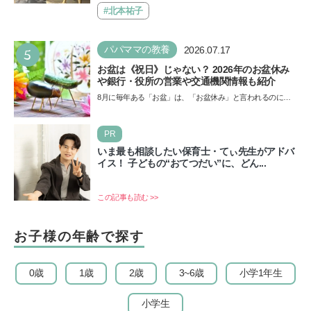
催…
#北本祐子
5
パパママの教養
2026.07.17
お盆は《祝日》じゃない？ 2026年のお盆休み
や銀行・役所の営業や交通機関情報も紹介
8月に毎年ある「お盆」は、「お盆休み」と言われるのに祝
日ではないのでしょうか？ 当記事では、まずは2026年のお
盆…
PR
いま最も相談したい保育士・てぃ先生がアドバ
イス！ 子どもの“おてつだい”に、どん...
この記事も読む >>
お子様の年齢で探す
0歳
1歳
2歳
3~6歳
小学1年生
小学生