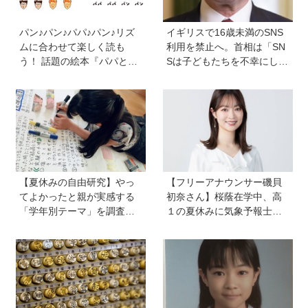
パン♪パン♪パパ♪パン♪リズ
イギリスで16歳未満のSNS
ムに合わせて楽しく読も
利用を禁止へ。首相は「SN
う！ 話題の絵本『パパとパ
Sは子どもたちを不幸にして
ン』を作った、ご夫婦ユニ
いる」【親子で語る国際問
ット・サニーブックスさん
題】
に聞く子育てと絵本づくり
のお話
【夏休みの自由研究】やっ
【フリーアナウンサー磯貝
てよかったと親が実感する
初奈さん】桜蔭在学中、高
「学年別テーマ」を調査！
１の夏休みに気象予報士試
かかった日数、リアルな失
験に合格！現在も東大大学
敗談、親のサポートも≪Hu
院で「学ぶ楽しさ」をずっ
gKum総研≫
と持ち続ける秘訣とは。親
も「楽しい」をバックアッ
プする方法も