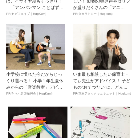
ば、イヤイヤ期もすっきり！
しい！ 動物の鳴き声やセリフ
「アンパンマン ことばずか
が盛りだくさんの「アニ
ん...
ア ...
PR(セガフェイブ｜HugKum)
PR(タカラトミー｜Hugkum)
小学校に慣れた今だからじっ
いま最も相談したい保育士・
くり選べる！ 小学１年生夏休
てぃ先生がアドバイス！ 子ど
みからの「音楽教室」デビ
もの“おてつだい”に、どん...
ュ...
PR(ヤマハ音楽振興会｜HugKum)
PR(花王アタックキュキュット｜Hugkum)