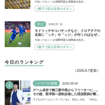
今知っておくべき国際問題を国際政治先生…
#親子で語る世界のギモン
学び
2026.07.10
モドリッチやコバチッチなど、クロアチアの
名前に「ッチ」や「ッジ」が付くのはなぜ？
【親子で語る国際問題】
今知っておくべき国際問題を国際政治先生…
#親子で語る世界のギモン
今日のランキング
（2026.8.7更新）
1
パパママの教養
2026.08.04
ゲーム依存で御三家中高からフリーターに…。
その後、医学部へ逆転合格した現役医師が断言
「ゲームの経験が受験勉強に役立った」そう考
子どもがゲームにハマっていると、顔をしかめ、「やめなさ
える背景とは
い！」という親御さんは多いでしょう。中学受験を控えて