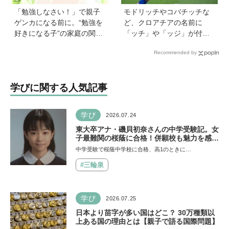
「勉強しなさい！」で親子
モドリッチやコバチッチな
ゲンカになる前に。“勉強を
ど、クロアチアの名前に
好きになる子”の家庭の関わ
「ッチ」や「ッジ」が付く
り方とは《教育の専門家・
のはなぜ？【親子で語る国
Recommended by
永島瑠美先生に訊く》
際問題】
学びに関する人気記事
学び
2026.07.24
東大卒アナ・磯貝初奈さんの中学受験記。女
子最難関の桜蔭に合格！併願校も魅力を感じ
た渋渋に。母親の声かけは「睡眠が何より大
中学受験で桜蔭中学校に合格、高1のときに…
事」「勉強イヤならしなくていいよ」
#三輪泉
学び
2026.07.25
日本より苗字が多い国はどこ？ 30万種類以
上ある国の理由とは【親子で語る国際問題】