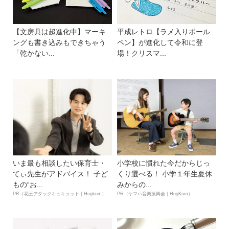
【文房具は超進化中】マーキ
平成レトロ【ラメ入りボール
ングも書き込みもできちゃう
ペン】が進化して令和に登
「乾かない...
場！クリスマ...
いま最も相談したい保育士・
小学校に慣れた今だからじっ
てぃ先生がアドバイス！ 子ど
くり選べる！ 小学１年生夏休
もの“お...
みからの...
PR（花王アタックキュキュット｜Hugkum）
PR（ヤマハ音楽振興会｜HugKum）