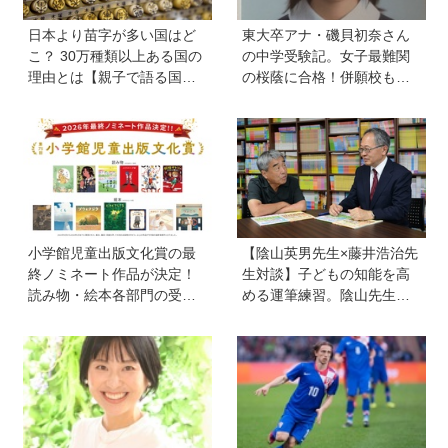
日本より苗字が多い国はど
東大卒アナ・磯貝初奈さん
こ？ 30万種類以上ある国の
の中学受験記。女子最難関
理由とは【親子で語る国際
の桜蔭に合格！併願校も魅
問題】
力を感じた渋渋に。母親の
声かけは「睡眠が何より大
事」「勉強イヤならしなく
ていいよ」
小学館児童出版文化賞の最
【陰山英男先生×藤井浩治先
終ノミネート作品が決定！
生対談】子どもの知能を高
読み物・絵本各部門の受賞
める運筆練習。陰山先生が
候補13作品は？
「指先を自在にコントロー
ルできるようになれば、文
字を覚えることなんて簡
単！」という理由は？