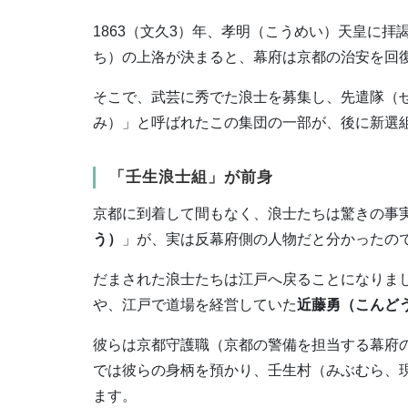
1863（文久3）年、孝明（こうめい）天皇に
ち）の上洛が決まると、幕府は京都の治安を回
そこで、武芸に秀でた浪士を募集し、先遣隊（
み）」と呼ばれたこの集団の一部が、後に新選
「壬生浪士組」が前身
京都に到着して間もなく、浪士たちは驚きの事
う）
」が、実は反幕府側の人物だと分かったの
だまされた浪士たちは江戸へ戻ることになりま
や、江戸で道場を経営していた
近藤勇（こんど
彼らは京都守護職（京都の警備を担当する幕府
では彼らの身柄を預かり、壬生村（みぶむら、
ます。