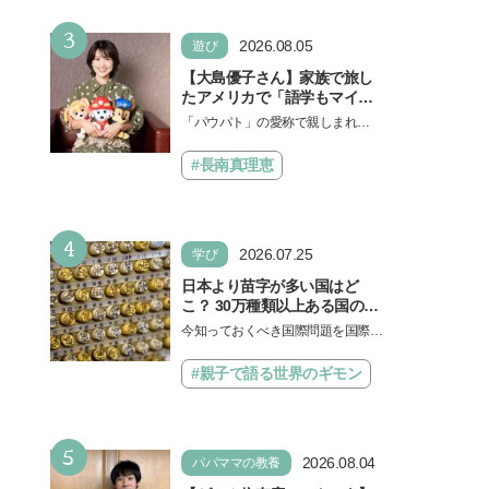
勉強に役立った」そう考える
い！」という親御さんは多いでし
背景とは
3
ょう。中学受験を控えてい…
2026.08.05
遊び
【大島優子さん】家族で旅し
たアメリカで「語学もマイン
ドも！ 子どもの成長はすごか
「パウパト」の愛称で親しまれる
った」声優をつとめた映画
人気アニメ「パウ・パトロール」
『パウ・パトロール ザ・ダイ
の劇場版シリーズ第3弾、映画『パ
#長南真理恵
ノ・ムービー』ではあきらめ
ウ・パトロール ザ…
なければ何でもできると子ど
もに知ってほしい
4
2026.07.25
学び
日本より苗字が多い国はど
こ？ 30万種類以上ある国の理
由とは【親子で語る国際問
今知っておくべき国際問題を国際政
題】
治先生が分かりやすく解説してくれ
る「親子で語る国際問題」。今回
#親子で語る世界のギモン
は、苗字の種類…
5
2026.08.04
パパママの教養