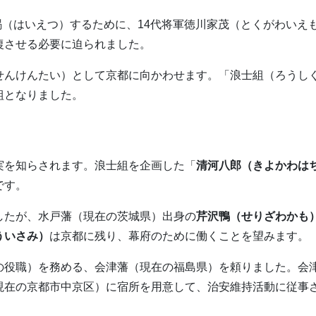
拝謁（はいえつ）するために、14代将軍徳川家茂（とくがわいえ
復させる必要に迫られました。
せんけんたい）として京都に向かわせます。「浪士組（ろうし
組となりました。
実を知らされます。浪士組を企画した「
清河八郎（きよかわは
です。
したが、水戸藩（現在の茨城県）出身の
芹沢鴨（せりざわかも
ういさみ）
は京都に残り、幕府のために働くことを望みます。
の役職）を務める、会津藩（現在の福島県）を頼りました。会
現在の京都市中京区）に宿所を用意して、治安維持活動に従事