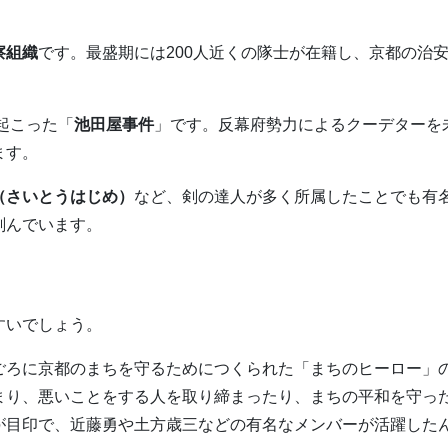
察組織
です。最盛期には200人近くの隊士が在籍し、京都の治
起こった「
池田屋事件
」です。反幕府勢力によるクーデターを
ます。
（さいとうはじめ）
など、剣の達人が多く所属したことでも有
刻んでいます。
すいでしょう。
ごろに京都のまちを守るためにつくられた「まちのヒーロー」
まり、悪いことをする人を取り締まったり、まちの平和を守っ
が目印で、近藤勇や土方歳三などの有名なメンバーが活躍した