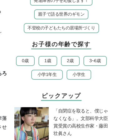
発達障害の子を応援します！
も
親子で語る世界のギモン
不登校の子どもたちの居場所づくり
ぐ
お子様の年齢で探す
0歳
1歳
2歳
3~6歳
ちろ
小学1年生
小学生
ピックアップ
）
「自閉症を取ると、僕じゃ
なくなる」。文部科学大臣
津藩
賞受賞の高校生作家・藤田
させ
壮眞さん