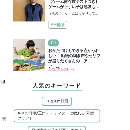
【ゲーム依存度テストつき】
ゲームが上手い子は勉強もで
きる？御三家中高卒でゲーマ
うちの子、ゲームばっかりしてい
ーの医師・阿部智史さんが教
る、と悩み、「ゲーム禁止」を宣
えるゲームしながら受験で勝
言し、子どもとトラブルになる家
#三輪泉
つためのメソッド
庭は多いもの。でも…
PR
おかたづけもできる点がうれ
しい！ 動物の鳴き声やセリフ
が盛りだくさんの「アニ
ア ...
この記事も読む >>
いき
人気のキーワード
HugKum総研
あそび作家/工作アーティストに教わる 素敵
クラフト
「天