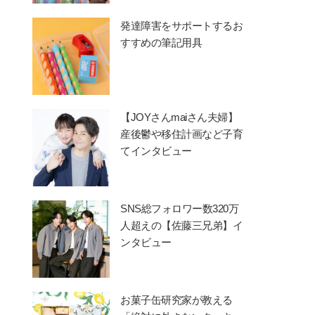
発達障害をサポートするお
すすめの筆記用具
【JOYさんmaiさん夫婦】
産後鬱や移住計画など子育
てインタビュー
SNS総フォロワー数320万
人超えの【佐藤三兄弟】イ
ンタビュー
お菓子缶研究家が教える