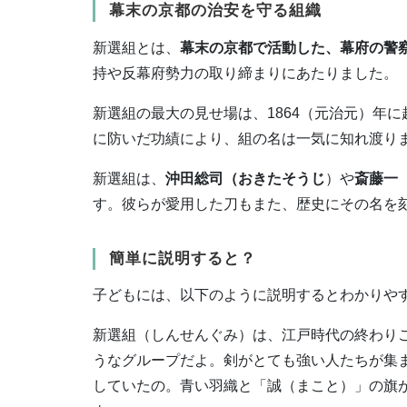
幕末の京都の治安を守る組織
新選組とは、
幕末の京都で活動した、幕府の警
持や反幕府勢力の取り締まりにあたりました。
新選組の最大の見せ場は、1864（元治元）年に
に防いだ功績により、組の名は一気に知れ渡り
新選組は、
沖田総司（おきたそうじ
）や
斎藤一
す。彼らが愛用した刀もまた、歴史にその名を
簡単に説明すると？
子どもには、以下のように説明するとわかりや
新選組（しんせんぐみ）は、江戸時代の終わり
うなグループだよ。剣がとても強い人たちが集
していたの。青い羽織と「誠（まこと）」の旗