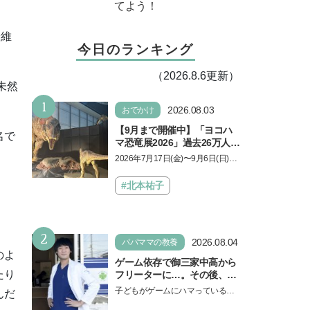
てよう！
安維
今日のランキング
（2026.8.6更新）
未然
1
2026.08.03
おでかけ
【9月まで開催中】「ヨコハ
名で
マ恐竜展2026」過去26万人を
動員した恐竜展が9年ぶりに
2026年7月17日(金)〜9月6日(日)、
復活！ 夏休みのおでかけで楽
パシフィコ横浜 展示ホールAにて
しむポイントを完全ガイド
「ヨコハマ恐竜展2026〜恐竜の食
#北本祐子
卓大図鑑〜」が開催…
2
2026.08.04
パパママの教養
のよ
ゲーム依存で御三家中高から
たり
フリーターに…。その後、医
学部へ逆転合格した現役医師
子どもがゲームにハマっている
んだ
が断言「ゲームの経験が受験
と、顔をしかめ、「やめなさ