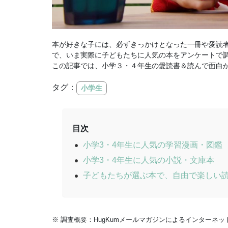
本が好きな子には、必ずきっかけとなった一冊や愛読
で、いま実際に子どもたちに人気の本をアンケートで
この記事では、小学３・４年生の愛読書＆読んで面白か
タグ：
小学生
目次
小学3・4年生に人気の学習漫画・図鑑
小学3・4年生に人気の小説・文庫本
子どもたちが選ぶ本で、自由で楽しい
※ 調査概要：HugKumメールマガジンによるインターネット