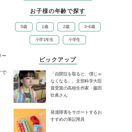
お子様の年齢で探す
0歳
1歳
2歳
3~6歳
小学1年生
小学生
リー
ピックアップ
すで
「自閉症を取ると、僕じゃ
なくなる」。文部科学大臣
賞受賞の高校生作家・藤田
壮眞さん
発達障害をサポートするお
すすめの筆記用具