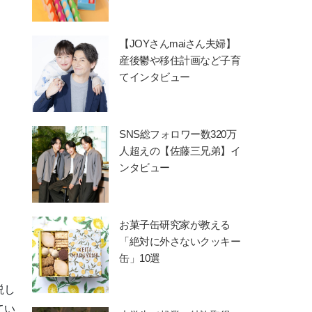
【JOYさんmaiさん夫婦】
産後鬱や移住計画など子育
てインタビュー
SNS総フォロワー数320万
人超えの【佐藤三兄弟】イ
ンタビュー
お菓子缶研究家が教える
「絶対に外さないクッキー
缶」10選
説し
てい