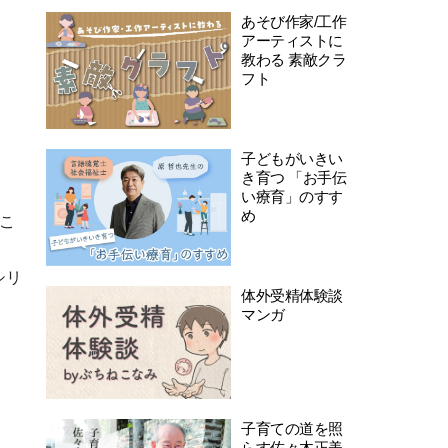
あそび作家/工作
アーティストに
教わる 素敵クラ
フト
子どもがいきい
き育つ 「お手伝
い療育」のすす
め
こ
シリ
体外受精体験談
マンガ
子育ての道を照
らす佐々木正美