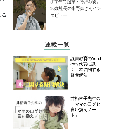
小学生で起業・特許取得。
16歳社長の水野舞さんイン
なる
タビュー
連載一覧
読書教育のYond
emy代表に訊
く！本に関する
疑問解決
井桁容子先生の
「ママの口グセ
言い換えノー
ト」