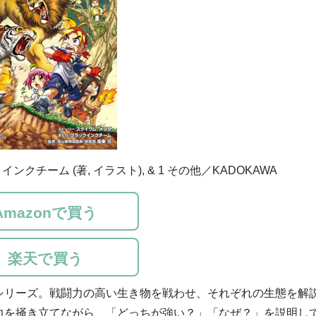
クインクチーム (著, イラスト), & 1 その他／KADOKAWA
Amazonで買う
楽天で買う
シリーズ。戦闘力の高い生き物を戦わせ、それぞれの生態を解
力を掻き立てながら、「どっちが強い？」「なぜ？」を説明し