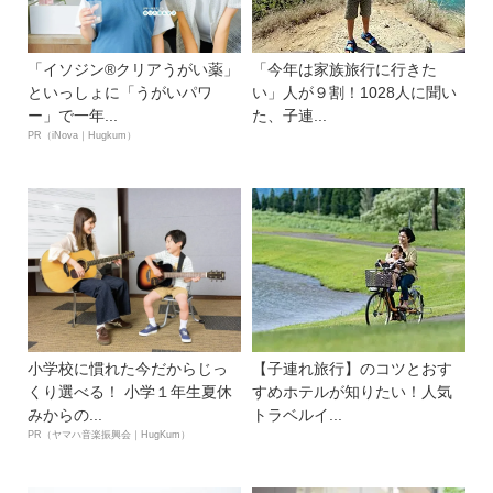
「イソジン®クリアうがい薬」
「今年は家族旅行に行きた
といっしょに「うがいパワ
い」人が９割！1028人に聞い
ー」で一年...
た、子連...
PR（iNova｜Hugkum）
小学校に慣れた今だからじっ
【子連れ旅行】のコツとおす
くり選べる！ 小学１年生夏休
すめホテルが知りたい！人気
みからの...
トラベルイ...
PR（ヤマハ音楽振興会｜HugKum）