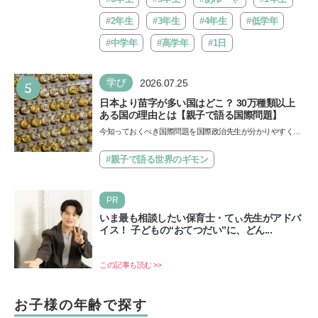
#2年生
#3年生
#4年生
#低学年
#中学年
#高学年
#1日
5
学び
2026.07.25
日本より苗字が多い国はどこ？ 30万種類以上
ある国の理由とは【親子で語る国際問題】
今知っておくべき国際問題を国際政治先生が分かりやすく解
説してくれる「親子で語る国際問題」。今回は、苗字の種
類…
#親子で語る世界のギモン
PR
いま最も相談したい保育士・てぃ先生がアドバ
イス！ 子どもの“おてつだい”に、どん...
この記事も読む >>
お子様の年齢で探す