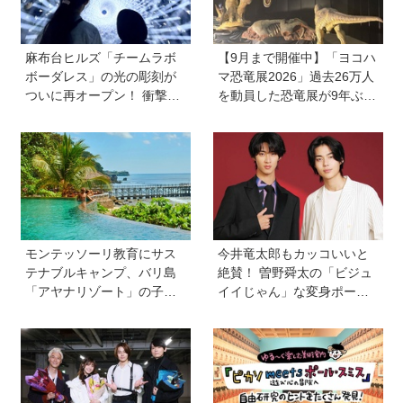
麻布台ヒルズ「チームラボ
【9月まで開催中】「ヨコハ
ボーダレス」の光の彫刻が
マ恐竜展2026」過去26万人
ついに再オープン！ 衝撃の
を動員した恐竜展が9年ぶり
没入体験の新作も！ 特別展
に復活！ 夏休みのおでかけ
「宇宙の非対称性につい
で楽しむポイントを完全ガ
て」も同時開催中
イド
モンテッソーリ教育にサス
今井竜太郎もカッコいいと
テナブルキャンプ、バリ島
絶賛！ 曽野舜太の「ビジュ
「アヤナリゾート」の子ど
イイじゃん」な変身ポーズ
も向けプログラムが本格的
も見どころ【映画『仮面ラ
すぎる！ 家族でおすすめの
イダーゼッツ さよならのミ
過ごし方とは
ッション』】