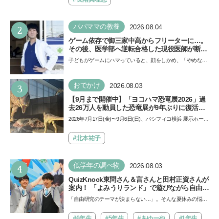
2
パパママの教養
2026.08.04
ゲーム依存で御三家中高からフリーターに…。
その後、医学部へ逆転合格した現役医師が断言
「ゲームの経験が受験勉強に役立った」そう考
子どもがゲームにハマっていると、顔をしかめ、「やめなさ
える背景とは
い！」という親御さんは多いでしょう。中学受験を控えて
い…
3
おでかけ
2026.08.03
【9月まで開催中】「ヨコハマ恐竜展2026」過
去26万人を動員した恐竜展が9年ぶりに復活！
夏休みのおでかけで楽しむポイントを完全ガイ
2026年7月17日(金)〜9月6日(日)、パシフィコ横浜 展示ホール
ド
Aにて「ヨコハマ恐竜展2026〜恐竜の食卓大図鑑〜」が開
催…
#北本祐子
4
低学年の調べ物
2026.08.03
QuizKnock東問さん＆言さんと田村正資さんが
案内！ 「よみうりランド」で遊びながら自由研
究が進む期間限定イベントが開催
「自由研究のテーマが決まらない…」。そんな夏休みの悩み
にヒントをくれるイベントが、よみうりランド「グッジョ
バ!!…
#6年生
#5年生
#あゆーや
#1年生