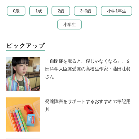
0歳
1歳
2歳
3~6歳
小学1年生
小学生
ピックアップ
「自閉症を取ると、僕じゃなくなる」。文
部科学大臣賞受賞の高校生作家・藤田壮眞
さん
発達障害をサポートするおすすめの筆記用
具