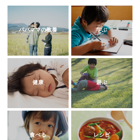
公式ホームページ
http://taekomizutani.com/
ブログ 「SMART STORAGE!」
Instagram
パパママの教養
学ぶ
健康
遊ぶ
食べる
レシピ