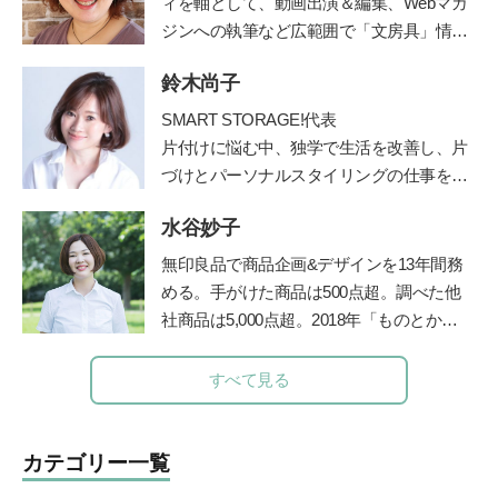
ィを軸として、動画出演＆編集、Webマガ
ジンへの執筆など広範囲で「文房具」情報
をご紹介する【文房具プレゼンター】とし
鈴木尚子
て活動。社会人になったときに両親から贈
られた万年筆に、黒以外の様々な色のイン
SMART STORAGE!代表
クをいれて使えることを知り、一気にイン
片付けに悩む中、独学で生活を改善し、片
クコレクター(インク沼)になる。ご当地イ
づけとパーソナルスタイリングの仕事を開
ンクが特に大好物。一人ムスメ(2015年生
始。
まれ)の母親としての視点から文房具を観
水谷妙子
メソッドを公開したブログが人気を呼びパ
察し、レビュー記事を執筆している。
ワーブロガーに。
無印良品で商品企画&デザインを13年間務
2011 年にSMART STORAGE！を創業し、
める。手がけた商品は500点超。調べた他
現在は株式会社となる。日本初のクローゼ
社商品は5,000点超。2018年「ものとかぞ
ットオーガナイザー認定講師として人材育
く」を起業し、個人宅や店舗などの整理収
成にも携わっている。
納サービスやお片づけ講座を行うかたわ
すべて見る
また、義母を看取った経験をもとに、人生
ら、雑誌やWebでも活動中。フォロワー5.
折り返し地点からのライフマネジメント術
1万人を超えるInstagramでは、マネしやす
AgeWellLiving を立ち上げ、活動の場を広げ
い整理収納アイデアやモノ選び情報を発信
カテゴリー一覧
ている）
中。7歳4歳2歳の3児の母。