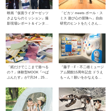
映画『仮面ライダーゼッツ
「ピカソ meets ポール・ス
さよならのミッション』撮
ミス 遊び心の冒険へ」自由
影現場レポート＆インタビ
研究のヒントをたくさん発
ュー＆メイキングカット
見！オリジナルグッズもか
わいい♡【ゆる〜く楽しむ
美術案内】
「紙だけでここまで遊べる
『藤子・F・不二雄ミュージ
の？」体験型MOOK『ぺぱ
アム開館15周年記念 ドラえ
ぷんたす』が7月24，25日
も～ん！願いをかなえるひ
にペーパーサミット JAPAN
みつ道具展』が開幕！限定
に出展。飛び込んで遊べる
グッズや体験イベントなど
紙のプールも！
親子で満喫するポイントを
徹底レポ