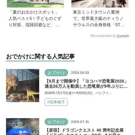
「夏のお出かけスポット」
東京ミッドタウン八重洲
人気ベスト5！子どものぐず
で、世界最大級のティラノ
り対策、混雑回避など、お
サウルスの全身骨格「STA
出かけのポイントを保護者
N」に会える！「YAESU KI
Recommended by
1,217人に調査【HugKum総
DS EXPO 2026 ダイナソー
研】
ラボ」が開催中
おでかけに関する人気記事
おでかけ
2026.08.03
【9月まで開催中】「ヨコハマ恐竜展2026」
過去26万人を動員した恐竜展が9年ぶりに復
活！ 夏休みのおでかけで楽しむポイントを
2026年7月17日(金)〜9月6日(日)、パシフィ…
完全ガイド
#北本祐子
おでかけ
2026.07.31
【原宿】ドラゴンクエスト 40 周年記念展