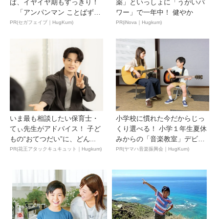
ば、イヤイヤ期もすっきり！
薬」といっしょに「うがいパ
「アンパンマン ことばずか
ワー」で一年中！ 健やか
ん...
PR(セガフェイブ｜HugKum)
PR(iNova｜Hugkum)
いま最も相談したい保育士・
小学校に慣れた今だからじっ
てぃ先生がアドバイス！ 子ど
くり選べる！ 小学１年生夏休
もの“おてつだい”に、どん...
みからの「音楽教室」デビ
ュ...
PR(花王アタックキュキュット｜Hugkum)
PR(ヤマハ音楽振興会｜HugKum)