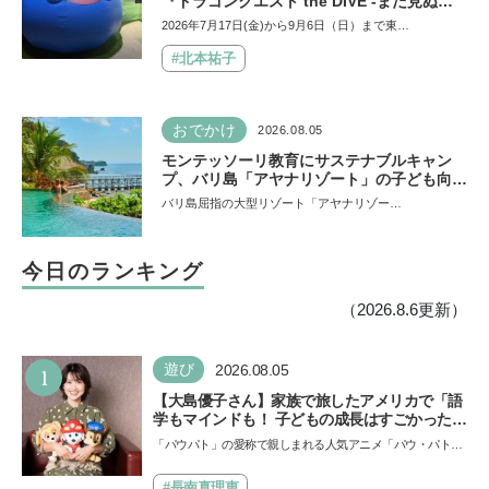
『ドラゴンクエスト the DIVE -まだ見ぬ冒
険の舞台へ-』が原宿ハラカドに登場！ VR体
2026年7月17日(金)から9月6日（日）まで東…
験からコラボグルメ、限定グッズまで親子で
楽しめる注目イベント
#北本祐子
おでかけ
2026.08.05
モンテッソーリ教育にサステナブルキャン
プ、バリ島「アヤナリゾート」の子ども向け
プログラムが本格的すぎる！ 家族でおすす
バリ島屈指の大型リゾート「アヤナリゾー…
めの過ごし方とは
今日のランキング
（2026.8.6更新）
1
遊び
2026.08.05
【大島優子さん】家族で旅したアメリカで「語
学もマインドも！ 子どもの成長はすごかった」
声優をつとめた映画『パウ・パトロール ザ・ダ
「パウパト」の愛称で親しまれる人気アニメ「パウ・パトロ
イノ・ムービー』ではあきらめなければ何でも
ール」の劇場版シリーズ第3弾、映画『パウ・パトロール
できると子どもに知ってほしい
ザ…
#長南真理恵