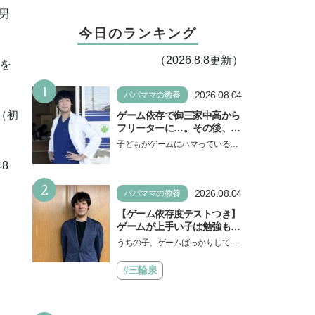
男
今日のランキング
（2026.8.8更新）
子を
1
2026.08.04
パパママの教養
（初
ゲーム依存で御三家中高から
フリーターに…。その後、医
学部へ逆転合格した現役医師
子どもがゲームにハマっている
が断言「ゲームの経験が受験
と、顔をしかめ、「やめなさ
8
勉強に役立った」そう考える
い！」という親御さんは多いでし
背景とは
2
ょう。中学受験を控えてい…
2026.08.04
パパママの教養
【ゲーム依存度テストつき】
ゲームが上手い子は勉強もで
きる？御三家中高卒でゲーマ
うちの子、ゲームばっかりしてい
ーの医師・阿部智史さんが教
る、と悩み、「ゲーム禁止」を宣
えるゲームしながら受験で勝
言し、子どもとトラブルになる家
#三輪泉
つためのメソッド
庭は多いもの。でも…