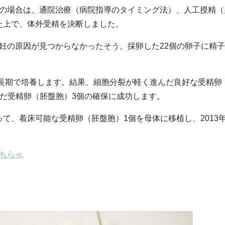
さんの場合は、通院治療（病院指導のタイミング法）、人工授精（
た上で、体外受精を決断しました。
不妊の原因が見つからなかったそう。採卵した22個の卵子に精
・長期で培養します。結果、細胞分裂が軽く進んだ良好な受精卵
だ受精卵（胚盤胞）3個の確保に成功します。
て、着床可能な受精卵（胚盤胞）1個を母体に移植し、2013年
ちら≪