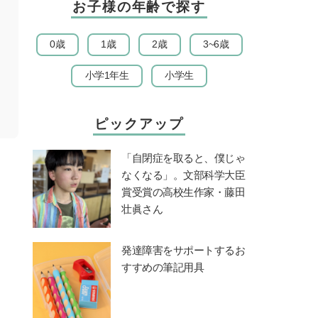
お子様の年齢で探す
0歳
1歳
2歳
3~6歳
小学1年生
小学生
ピックアップ
「自閉症を取ると、僕じゃ
なくなる」。文部科学大臣
賞受賞の高校生作家・藤田
壮眞さん
発達障害をサポートするお
すすめの筆記用具