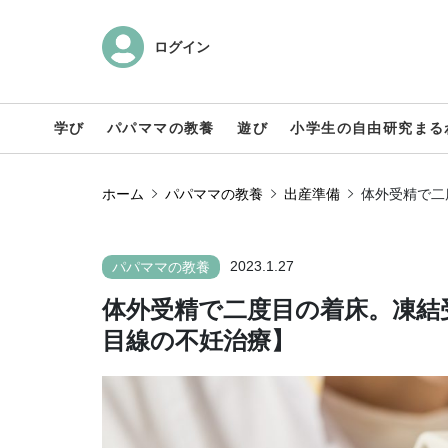
ログイン
学び
パパママの教養
遊び
小学生の自由研究まる
ホーム
パパママの教養
出産準備
体外受精で二
2023.1.27
パパママの教養
体外受精で二度目の着床。凍結
目線の不妊治療】