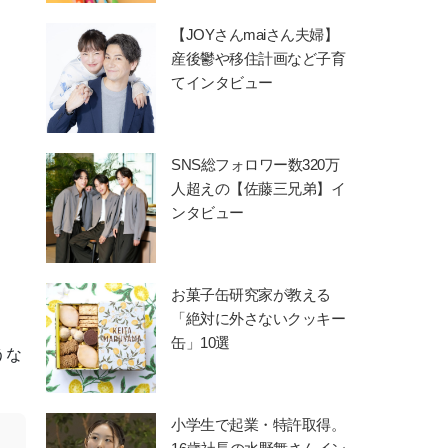
【JOYさんmaiさん夫婦】
産後鬱や移住計画など子育
てインタビュー
SNS総フォロワー数320万
人超えの【佐藤三兄弟】イ
ンタビュー
お菓子缶研究家が教える
「絶対に外さないクッキー
缶」10選
うな
小学生で起業・特許取得。