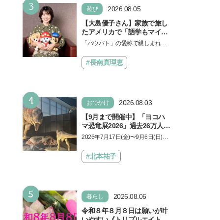
3
2026.08.05
遊び
【大島優子さん】家族で旅し
たアメリカで「語学もマイン
ドも！ 子どもの成長はすごか
「パウパト」の愛称で親しまれる
った」声優をつとめた映画
人気アニメ「パウ・パトロール」
『パウ・パトロール ザ・ダイ
の劇場版シリーズ第3弾、映画『パ
#長南真理恵
ノ・ムービー』ではあきらめ
ウ・パトロール ザ…
なければ何でもできると子ど
もに知ってほしい
4
2026.08.03
おでかけ
【9月まで開催中】「ヨコハ
マ恐竜展2026」過去26万人を
動員した恐竜展が9年ぶりに
2026年7月17日(金)〜9月6日(日)、
復活！ 夏休みのおでかけで楽
パシフィコ横浜 展示ホールAにて
しむポイントを完全ガイド
「ヨコハマ恐竜展2026〜恐竜の食
#北本祐子
卓大図鑑〜」が開催…
5
2026.08.06
暮らし
令和８年８月８日は願いが叶
いやすい《トリプルエイト》