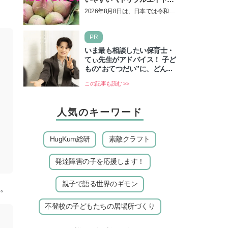
の日！ 13日の獅子座の新月
2026年8月8日は、日本では令和8
＆皆既日食の影響にも注目
年8月8日の8並びの日になりま
す。そしてこの日は、「ライオン
PR
ズゲート」というとって…
いま最も相談したい保育士・
てぃ先生がアドバイス！ 子ど
もの“おてつだい”に、どん...
この記事も読む >>
人気のキーワード
HugKum総研
素敵クラフト
発達障害の子を応援します！
親子で語る世界のギモン
か。
不登校の子どもたちの居場所づくり