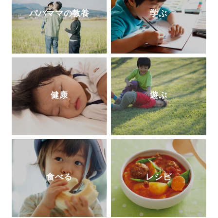
AgeWellLiving を立ち上げ、活動の場を広げ
パパママの教養
学ぶ
ている）
公式ホームページ
ブログ 「SMART STORAGE!」
健康
遊ぶ
食べる
レシピ