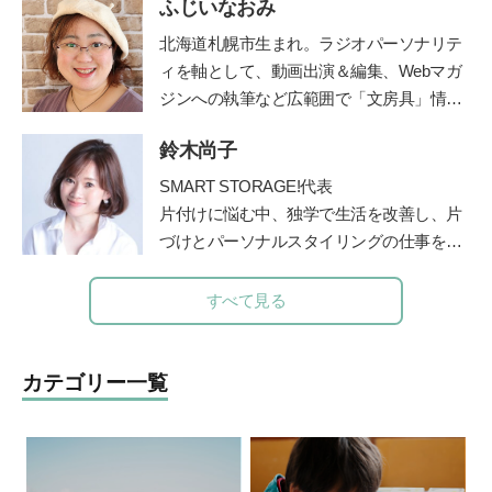
ふじいなおみ
どものみかた 春夏秋冬』（福音館書
店）、『あなたが自分らしく生きれば、子
北海道札幌市生まれ。ラジオパーソナリテ
どもは幸せに育ちます』（小学館）、親向
ィを軸として、動画出演＆編集、Webマガ
けに『保育歴50年！愛子さんの子育てお悩
ジンへの執筆など広範囲で「文房具」情報
み相談室』（小学館）など多数。最新刊
をご紹介する【文房具プレゼンター】とし
は、「みんなの学校」の木村泰子さんとの
鈴木尚子
て活動。社会人になったときに両親から贈
対談『保育も教育も「教える」から「学
られた万年筆に、黒以外の様々な色のイン
SMART STORAGE!代表
び」に変わらなきゃ』（小学館）。「りん
クをいれて使えることを知り、一気にイン
片付けに悩む中、独学で生活を改善し、片
ごの木」HP
http://ringono-ki.org/
クコレクター(インク沼)になる。ご当地イ
づけとパーソナルスタイリングの仕事を開
ンクが特に大好物。一人ムスメ(2015年生
始。
まれ)の母親としての視点から文房具を観
メソッドを公開したブログが人気を呼びパ
すべて見る
察し、レビュー記事を執筆している。
ワーブロガーに。
2011 年にSMART STORAGE！を創業し、
現在は株式会社となる。日本初のクローゼ
カテゴリー一覧
ットオーガナイザー認定講師として人材育
成にも携わっている。
また、義母を看取った経験をもとに、人生
折り返し地点からのライフマネジメント術