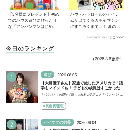
【3名様にプレゼント】初め
パウ・パトロールのアイテ
てのハウス遊びにぴったり
ムが出てくるガチャマシン
な「アンパンマンはじめて
にすごろくまで…！ 夏のお
ハウス」が登場！ 楽しい音
うち遊びにもぴったりのア
Recommended by
と指先あそびが盛りだくさ
イテムがいっぱい【雑誌
ん♪
『幼稚園』8・9月号付録】
今日のランキング
（2026.8.6更新）
1
遊び
2026.08.05
【大島優子さん】家族で旅したアメリカで「語
学もマインドも！ 子どもの成長はすごかった」
声優をつとめた映画『パウ・パトロール ザ・ダ
「パウパト」の愛称で親しまれる人気アニメ「パウ・パトロ
イノ・ムービー』ではあきらめなければ何でも
ール」の劇場版シリーズ第3弾、映画『パウ・パトロール
できると子どもに知ってほしい
ザ…
#長南真理恵
2
パパママの教養
2026.08.04