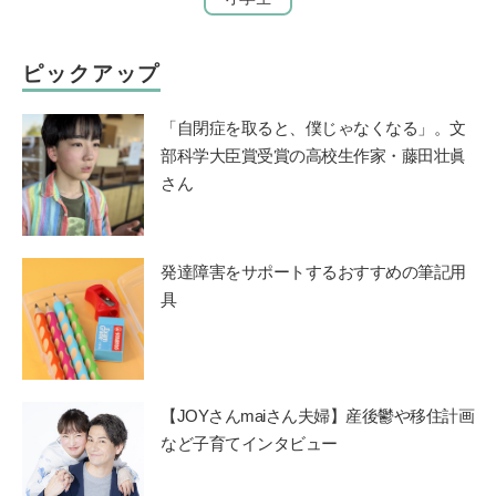
ピックアップ
「自閉症を取ると、僕じゃなくなる」。文
部科学大臣賞受賞の高校生作家・藤田壮眞
さん
発達障害をサポートするおすすめの筆記用
具
【JOYさんmaiさん夫婦】産後鬱や移住計画
など子育てインタビュー