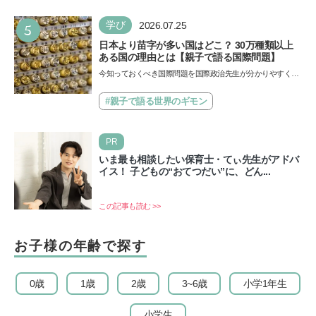
5
学び
2026.07.25
日本より苗字が多い国はどこ？ 30万種類以上
ある国の理由とは【親子で語る国際問題】
今知っておくべき国際問題を国際政治先生が分かりやすく解
説してくれる「親子で語る国際問題」。今回は、苗字の種
類…
#親子で語る世界のギモン
PR
いま最も相談したい保育士・てぃ先生がアドバ
イス！ 子どもの“おてつだい”に、どん...
この記事も読む >>
お子様の年齢で探す
0歳
1歳
2歳
3~6歳
小学1年生
小学生