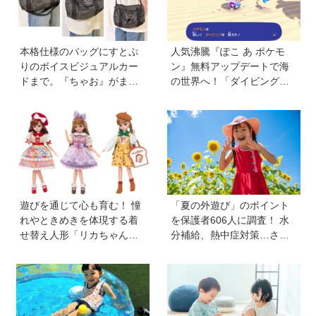
本格仕様のバッグにすとぷ
人気沸騰『ぽこ あ ポケモ
りのボイスビジュアルカー
ン』無料アップデートで海
ドまで。『ちゃお』がまた
の世界へ！「ダイビング」
もややってくれました！
や水中の街づくりが楽しめ
【『ちゃお』8月号ふろく】
る追加コンテンツも登場
遊びを通じて心も育む！ 憧
「夏の外遊び」のポイント
れやときめきを体現する着
を保護者606人に調査！ 水
せ替え人形「リカちゃん」
分補給、熱中症対策…さら
と〝好き〟や〝夢〟を見つ
に「猛暑ならではの遊びア
けよう
イデア」も【HugKum総
研】