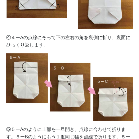
④４ーAの点線にそって下の左右の角を裏側に折り、裏面に
ひっくり返します。
⑤５ーAのように上部を一旦開き、点線に合わせて折りま
す。５ーBのようにもう１度同じ幅を点線で折ります。５ー