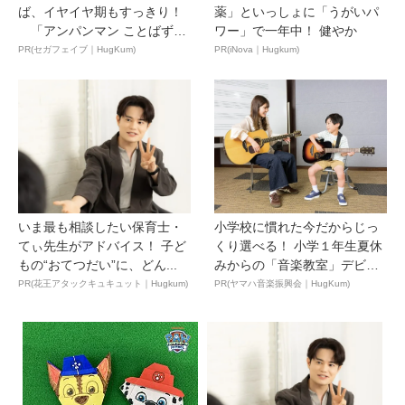
ば、イヤイヤ期もすっきり！
薬」といっしょに「うがいパ
「アンパンマン ことばずか
ワー」で一年中！ 健やか
ん...
PR(セガフェイブ｜HugKum)
PR(iNova｜Hugkum)
いま最も相談したい保育士・
小学校に慣れた今だからじっ
てぃ先生がアドバイス！ 子ど
くり選べる！ 小学１年生夏休
もの“おてつだい”に、どん...
みからの「音楽教室」デビ
ュ...
PR(花王アタックキュキュット｜Hugkum)
PR(ヤマハ音楽振興会｜HugKum)