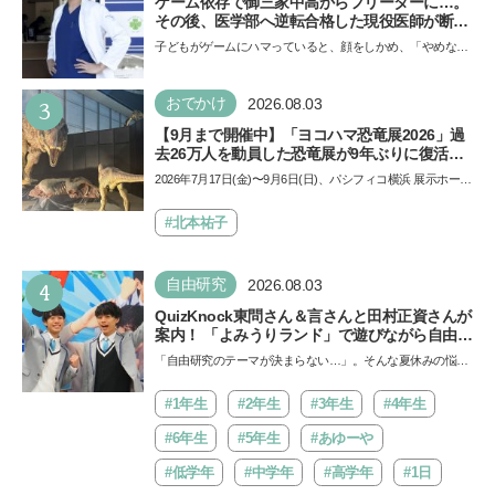
ゲーム依存で御三家中高からフリーターに…。
その後、医学部へ逆転合格した現役医師が断言
「ゲームの経験が受験勉強に役立った」そう考
子どもがゲームにハマっていると、顔をしかめ、「やめなさ
える背景とは
い！」という親御さんは多いでしょう。中学受験を控えて
い…
3
おでかけ
2026.08.03
【9月まで開催中】「ヨコハマ恐竜展2026」過
去26万人を動員した恐竜展が9年ぶりに復活！
夏休みのおでかけで楽しむポイントを完全ガイ
2026年7月17日(金)〜9月6日(日)、パシフィコ横浜 展示ホール
ド
Aにて「ヨコハマ恐竜展2026〜恐竜の食卓大図鑑〜」が開
催…
#北本祐子
4
自由研究
2026.08.03
QuizKnock東問さん＆言さんと田村正資さんが
案内！ 「よみうりランド」で遊びながら自由研
究が進む期間限定イベントが開催
「自由研究のテーマが決まらない…」。そんな夏休みの悩み
にヒントをくれるイベントが、よみうりランド「グッジョ
バ!!…
#1年生
#2年生
#3年生
#4年生
#6年生
#5年生
#あゆーや
#低学年
#中学年
#高学年
#1日