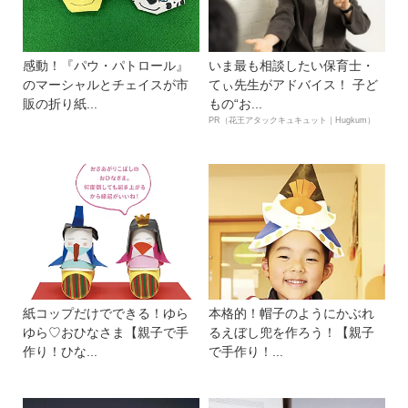
感動！『パウ・パトロール』
いま最も相談したい保育士・
のマーシャルとチェイスが市
てぃ先生がアドバイス！ 子ど
販の折り紙...
もの“お...
PR（花王アタックキュキュット｜Hugkum）
紙コップだけでできる！ゆら
本格的！帽子のようにかぶれ
ゆら♡おひなさま【親子で手
るえぼし兜を作ろう！【親子
作り！ひな...
で手作り！...