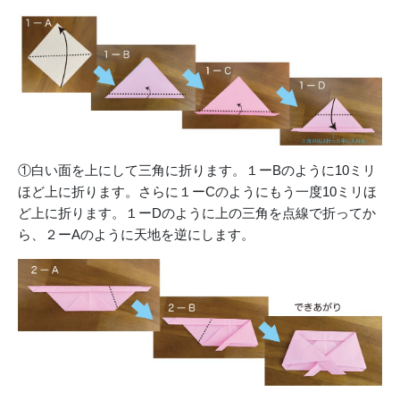
①白い面を上にして三角に折ります。１ーBのように10ミリ
ほど上に折ります。さらに１ーCのようにもう一度10ミリほ
ど上に折ります。１ーDのように上の三角を点線で折ってか
ら、２ーAのように天地を逆にします。