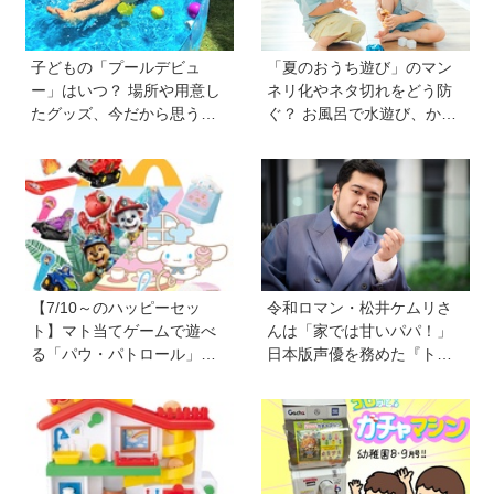
子どもの「プールデビュ
「夏のおうち遊び」のマン
ー」はいつ？ 場所や用意し
ネリ化やネタ切れをどう防
たグッズ、今だから思う
ぐ？ お風呂で水遊び、かき
「こうすればよかった」エ
氷づくりなど…保護者606人
ピソードを紹介《HugKum
に聞いたアイデアを紹介！
総研》
【HugKum総研】
【7/10～のハッピーセッ
令和ロマン・松井ケムリさ
ト】マト当てゲームで遊べ
んは「家では甘いパパ！」
る「パウ・パトロール」＆
日本版声優を務めた『ト
お店屋さんごっこができる
イ・ストーリー５』は「デ
「シナモロール」が登場！
ジタル機器と子どもの関わ
新しい「ほんのハッピーセ
り方に悩むパパママに観て
ット」にも注目
ほしい。子どもが観ればお
もちゃへの気持ちが変わる
かも！？」