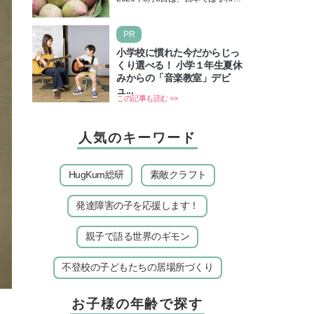
＆皆既日食の影響にも注目
年8月8日の8並びの日になりま
す。そしてこの日は、「ライオン
PR
ズゲート」というとって…
小学校に慣れた今だからじっ
くり選べる！ 小学１年生夏休
みからの「音楽教室」デビ
ュ...
この記事も読む >>
人気のキーワード
HugKum総研
素敵クラフト
発達障害の子を応援します！
親子で語る世界のギモン
不登校の子どもたちの居場所づくり
お子様の年齢で探す