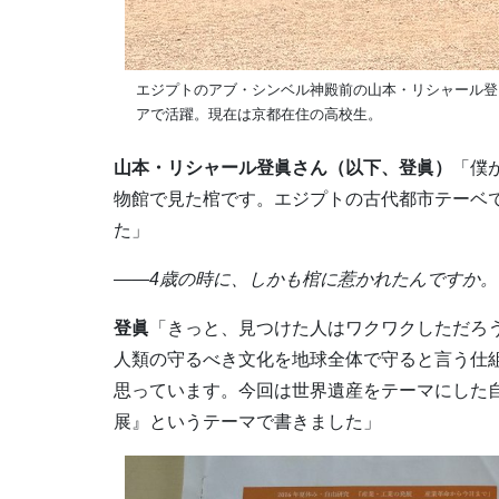
エジプトのアブ・シンベル神殿前の山本・リシャール登
アで活躍。現在は京都在住の高校生。
山本・リシャール登眞さん（以下、登眞）
「僕
物館で見た棺です。エジプトの古代都市テーベ
た」
――4歳の時に、しかも棺に惹かれたんですか。
登眞
「きっと、見つけた人はワクワクしただろ
人類の守るべき文化を地球全体で守ると言う仕
思っています。今回は世界遺産をテーマにした
展』というテーマで書きました」