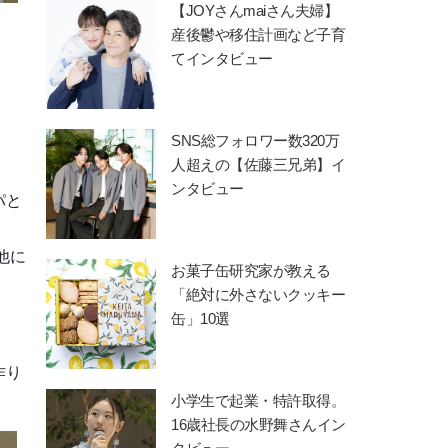
【JOYさんmaiさん夫婦】
産後鬱や移住計画など子育
てインタビュー
SNS総フォロワー数320万
人超えの【佐藤三兄弟】イ
ンタビュー
パと
他に
お菓子缶研究家が教える
「絶対に外さないクッキー
缶」10選
作り
小学生で起業・特許取得。
16歳社長の水野舞さんイン