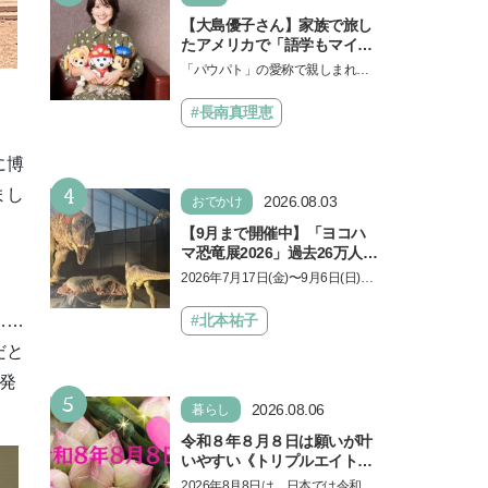
【大島優子さん】家族で旅し
たアメリカで「語学もマイン
ドも！ 子どもの成長はすごか
「パウパト」の愛称で親しまれる
った」声優をつとめた映画
人気アニメ「パウ・パトロール」
『パウ・パトロール ザ・ダイ
の劇場版シリーズ第3弾、映画『パ
#長南真理恵
ノ・ムービー』ではあきらめ
ウ・パトロール ザ…
なければ何でもできると子ど
もに知ってほしい
に博
4
まし
2026.08.03
おでかけ
【9月まで開催中】「ヨコハ
マ恐竜展2026」過去26万人を
動員した恐竜展が9年ぶりに
2026年7月17日(金)〜9月6日(日)、
復活！ 夏休みのおでかけで楽
パシフィコ横浜 展示ホールAにて
しむポイントを完全ガイド
「ヨコハマ恐竜展2026〜恐竜の食
#北本祐子
……
卓大図鑑〜」が開催…
だと
発
5
2026.08.06
暮らし
令和８年８月８日は願いが叶
いやすい《トリプルエイト》
の日！ 13日の獅子座の新月
2026年8月8日は、日本では令和8