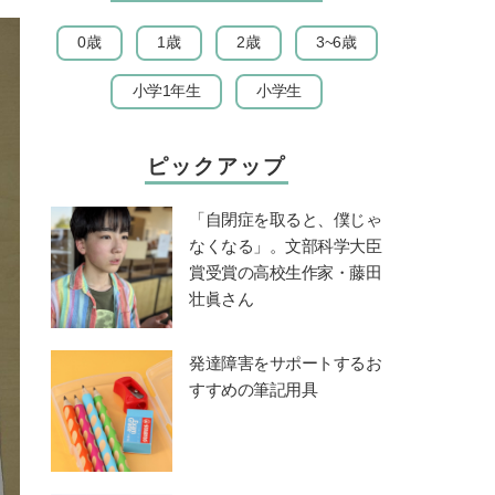
0歳
1歳
2歳
3~6歳
小学1年生
小学生
ピックアップ
「自閉症を取ると、僕じゃ
なくなる」。文部科学大臣
賞受賞の高校生作家・藤田
壮眞さん
発達障害をサポートするお
すすめの筆記用具