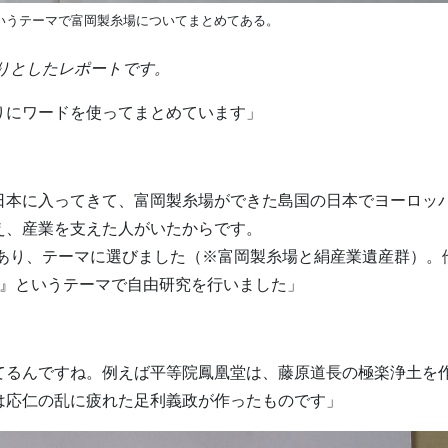
いうテーマで富岡製糸場についてまとめてある。
りとしたレポートです。
りにワードを使ってまとめています」
日本に入ってきて、富岡製糸場ができた島国の日本でヨーロッ
え、産業を支えた人がいたからです。
があり、テーマに選びました（※富岡製糸場と絹産業遺産群）。
護』というテーマで自由研究を行いました」
てるんですね。例えば平等院鳳凰堂は、藤原道長の極楽浄土を
は応仁の乱に疲れた足利義政が作ったものです」