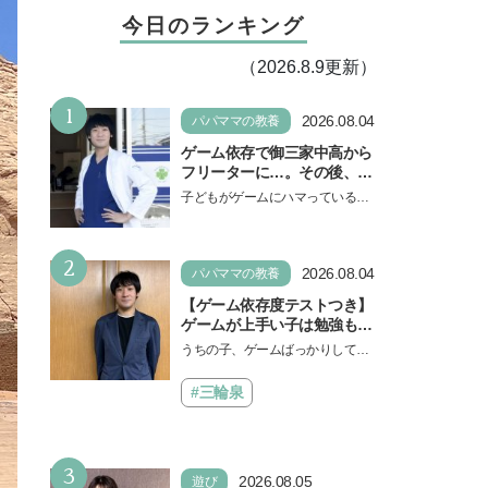
今日のランキング
（2026.8.9更新）
1
2026.08.04
パパママの教養
ゲーム依存で御三家中高から
フリーターに…。その後、医
学部へ逆転合格した現役医師
子どもがゲームにハマっている
が断言「ゲームの経験が受験
と、顔をしかめ、「やめなさ
勉強に役立った」そう考える
い！」という親御さんは多いでし
背景とは
2
ょう。中学受験を控えてい…
2026.08.04
パパママの教養
【ゲーム依存度テストつき】
ゲームが上手い子は勉強もで
きる？御三家中高卒でゲーマ
うちの子、ゲームばっかりしてい
ーの医師・阿部智史さんが教
る、と悩み、「ゲーム禁止」を宣
えるゲームしながら受験で勝
言し、子どもとトラブルになる家
#三輪泉
つためのメソッド
庭は多いもの。でも…
3
2026.08.05
遊び