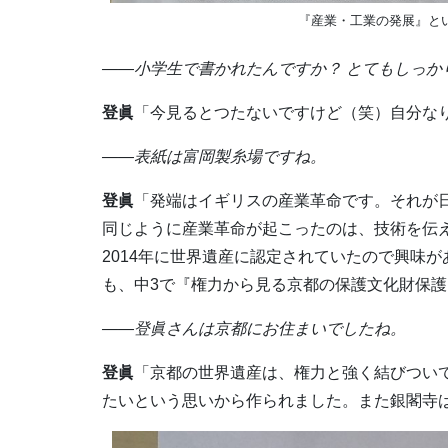
『産業・工業の発展』と
――小学生で書かれたんですか？ とてもしっか
登眞
「今見るとつたないですけど（笑）自分な
――表紙は富岡製糸場ですね。
登眞
「発端はイギリスの産業革命です。それが
同じように産業革命が起こったのは、技術を伝
2014年に世界遺産に認定されていたので興味
も、中3で『権力から見る京都の保護文化財保
――登眞さんは京都にお住まいでしたね。
登眞
「京都の世界遺産は、権力と強く結びつい
たいという思いから作られました。また銀閣寺