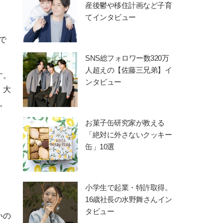
産後鬱や移住計画など子育
てインタビュー
で
SNS総フォロワー数320万
人超えの【佐藤三兄弟】イ
す。
ンタビュー
、大
。
お菓子缶研究家が教える
「絶対に外さないクッキー
缶」10選
小学生で起業・特許取得。
16歳社長の水野舞さんイン
タビュー
いの