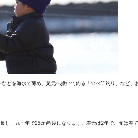
チなどを海水で薄め、足元へ撒いて釣る「のべ竿釣り」など、
に成長し、丸一年で25cm程度になります。寿命は2年で、旬は春