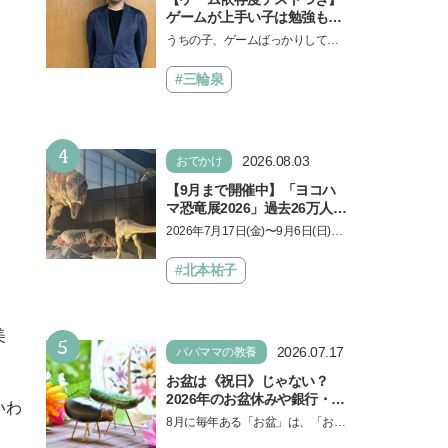
ゲームが上手い子は勉強もで
きる？御三家中高卒でゲーマ
うちの子、ゲームばっかりしてい
ーの医師・阿部智史さんが教
る、と悩み、「ゲーム禁止」を宣
えるゲームしながら受験で勝
言し、子どもとトラブルになる家
#三輪泉
つためのメソッド
庭は多いもの。でも…
4
2026.08.03
おでかけ
【9月まで開催中】「ヨコハ
マ恐竜展2026」過去26万人を
動員した恐竜展が9年ぶりに
2026年7月17日(金)〜9月6日(日)、
復活！ 夏休みのおでかけで楽
パシフィコ横浜 展示ホールAにて
しむポイントを完全ガイド
「ヨコハマ恐竜展2026〜恐竜の食
#北本祐子
卓大図鑑〜」が開催…
美
5
2026.07.17
パパママの教養
お盆は《祝日》じゃない？
2026年のお盆休みや銀行・役
いわ
所の営業や交通機関情報も紹
8月に毎年ある「お盆」は、「お盆
介
休み」と言われるのに祝日ではな