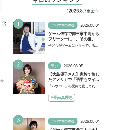
（2026.8.7更新）
1
く含
2026.08.04
パパママの教養
ゲーム依存で御三家中高から
フリーターに…。その後、医
学部へ逆転合格した現役医師
子どもがゲームにハマっている
が断言「ゲームの経験が受験
と、顔をしかめ、「やめなさ
勉強に役立った」そう考える
い！」という親御さんは多いでし
背景とは
2
ょう。中学受験を控えてい…
2026.08.05
遊び
【大島優子さん】家族で旅し
たアメリカで「語学もマイン
サ
ドも！ 子どもの成長はすごか
「パウパト」の愛称で親しまれる
った」声優をつとめた映画
人気アニメ「パウ・パトロール」
『パウ・パトロール ザ・ダイ
の劇場版シリーズ第3弾、映画『パ
#長南真理恵
ノ・ムービー』ではあきらめ
ウ・パトロール ザ…
なければ何でもできると子ど
もに知ってほしい
3
2026.08.04
パパママの教養
【ゲーム依存度テストつき】