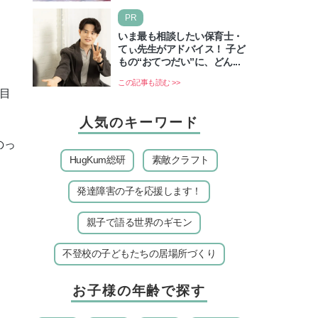
いのでしょうか？ 当記事では、ま
PR
ずは2026年のお盆…
いま最も相談したい保育士・
てぃ先生がアドバイス！ 子ど
もの“おてつだい”に、どん...
この記事も読む >>
目
人気のキーワード
のっ
HugKum総研
素敵クラフト
発達障害の子を応援します！
親子で語る世界のギモン
不登校の子どもたちの居場所づくり
お子様の年齢で探す