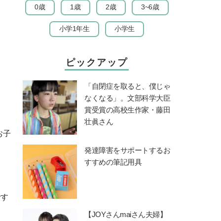
0歳
1歳
2歳
3~6歳
小学1年生
小学生
ピックアップ
「自閉症を取ると、僕じゃ
なくなる」。文部科学大臣
賞受賞の高校生作家・藤田
壮眞さん
お子
発達障害をサポートするお
すすめの筆記用具
です
【JOYさんmaiさん夫婦】