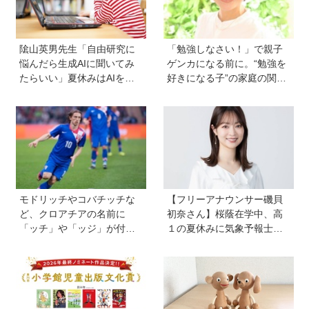
隂山英男先生「自由研究に
「勉強しなさい！」で親子
悩んだら生成AIに聞いてみ
ゲンカになる前に。“勉強を
たらいい」夏休みはAIを活
好きになる子”の家庭の関わ
用して主体的に楽しんで、
り方とは《教育の専門家・
今しかできないことをして
永島瑠美先生に訊く》
ほしい
モドリッチやコバチッチな
【フリーアナウンサー磯貝
ど、クロアチアの名前に
初奈さん】桜蔭在学中、高
「ッチ」や「ッジ」が付く
１の夏休みに気象予報士試
のはなぜ？【親子で語る国
験に合格！現在も東大大学
際問題】
院で「学ぶ楽しさ」をずっ
と持ち続ける秘訣とは。親
も「楽しい」をバックアッ
プする方法も