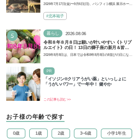
夏休みのおでかけで楽しむポイントを完全ガイ
2026年7月17日(金)〜9月6日(日)、パシフィコ横浜 展示ホール
ド
Aにて「ヨコハマ恐竜展2026〜恐竜の食卓大図鑑〜」が開
催…
#北本祐子
5
暮らし
2026.08.06
令和８年８月８日は願いが叶いやすい《トリプ
ルエイト》の日！ 13日の獅子座の新月＆皆既
日食の影響にも注目
2026年8月8日は、日本では令和8年8月8日の8並びの日になり
ます。そしてこの日は、「ライオンズゲート」というとっ
て…
PR
「イソジン®クリアうがい薬」といっしょに
「うがいパワー」で一年中！ 健やか
この記事も読む >>
お子様の年齢で探す
0歳
1歳
2歳
3~6歳
小学1年生