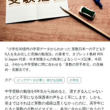
『小学生30億件の学習データからわかった 算数日本一の子ども3
0人を生み出した究極の勉強法』の著者で、タブレット教材 RIS
U Japan 代表・今木智隆さんの執筆によるシリーズ記事。今回
は、小6から中学受験に間に合わせる「算数の苦手単元」の見極
め・克服法です。
タグ：
ビッグデータが導く 伸びる法則
小学生
中学受験の勉強を6年生から始めると、遅すぎるんじゃない
かなどと不安になる保護者の声をよく耳にします。しかも、
前まではそれほど算数の成績は悪くなかったのに、高学年に
なると算数の点数がイマイチ…。本当に今から間に合うの？