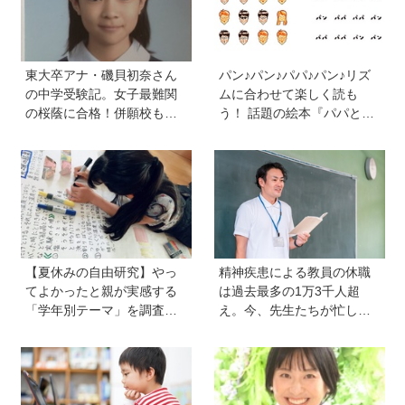
東大卒アナ・磯貝初奈さん
パン♪パン♪パパ♪パン♪リズ
の中学受験記。女子最難関
ムに合わせて楽しく読も
の桜蔭に合格！併願校も魅
う！ 話題の絵本『パパとパ
力を感じた渋渋に。母親の
ン』を作った、ご夫婦ユニ
声かけは「睡眠が何より大
ット・サニーブックスさん
事」「勉強イヤならしなく
に聞く子育てと絵本づくり
ていいよ」
のお話
【夏休みの自由研究】やっ
精神疾患による教員の休職
てよかったと親が実感する
は過去最多の1万3千人超
「学年別テーマ」を調査！
え。今、先生たちが忙しす
かかった日数、リアルな失
ぎるのはなぜ？【保護者が
敗談、親のサポートも≪Hu
知っておきたい学校のリア
gKum総研≫
ル】