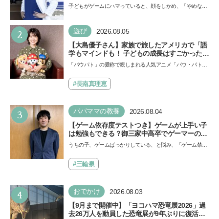
「ゲームの経験が受験勉強に役立った」そう考
子どもがゲームにハマっていると、顔をしかめ、「やめなさ
える背景とは
い！」という親御さんは多いでしょう。中学受験を控えて
い…
2
遊び
2026.08.05
【大島優子さん】家族で旅したアメリカで「語
学もマインドも！ 子どもの成長はすごかった」
声優をつとめた映画『パウ・パトロール ザ・ダ
「パウパト」の愛称で親しまれる人気アニメ「パウ・パトロ
イノ・ムービー』ではあきらめなければ何でも
ール」の劇場版シリーズ第3弾、映画『パウ・パトロール
できると子どもに知ってほしい
ザ…
#長南真理恵
3
パパママの教養
2026.08.04
【ゲーム依存度テストつき】ゲームが上手い子
は勉強もできる？御三家中高卒でゲーマーの医
師・阿部智史さんが教えるゲームしながら受験
うちの子、ゲームばっかりしている、と悩み、「ゲーム禁
で勝つためのメソッド
止」を宣言し、子どもとトラブルになる家庭は多いもの。で
も…
#三輪泉
4
おでかけ
2026.08.03
【9月まで開催中】「ヨコハマ恐竜展2026」過
去26万人を動員した恐竜展が9年ぶりに復活！