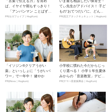
「言葉で伝える力」を育め
いま最も相談したい保育士・
ば、イヤイヤ期もすっきり！
てぃ先生がアドバイス！ 子ど
「アンパンマン ことばずか
もの“おてつだい”に、どん...
ん...
PR(セガフェイブ｜HugKum)
PR(花王アタックキュキュット｜Hugkum)
「イソジン®クリアうがい
小学校に慣れた今だからじっ
薬」といっしょに「うがいパ
くり選べる！ 小学１年生夏休
ワー」で一年中！ 健やか
みからの「音楽教室」デビ
ュ...
PR(iNova｜Hugkum)
PR(ヤマハ音楽振興会｜HugKum)