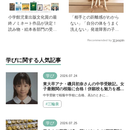
小学館児童出版文化賞の最
「相手との距離感がわから
終ノミネート作品が決定！
ない」「自分の体をうまく
読み物・絵本各部門の受賞
洗えない」発達障害の子ど
候補13作品は？
もの「性」に関する困りご
Recommended by
と・性教育のポイントは？
【『発達障害の子の性のル
ール』著者に聞いた】
学びに関する人気記事
学び
2026.07.24
東大卒アナ・磯貝初奈さんの中学受験記。女
子最難関の桜蔭に合格！併願校も魅力を感じ
た渋渋に。母親の声かけは「睡眠が何より大
中学受験で桜蔭中学校に合格、高1のときに…
事」「勉強イヤならしなくていいよ」
#三輪泉
学び
2026.07.25