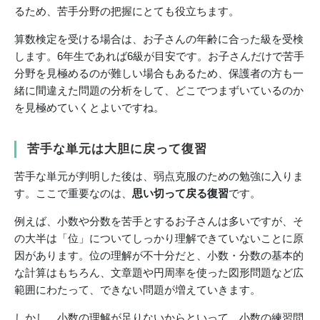
るため、苦手分野の把握にとても役立ちます。
算数検定を受ける場合は、お子さんの年齢に合った級を受検
します。6年生であれば6級が目安です。お子さんだけで苦手
分野を見極めるのが難しい場合もあるため、保護者の方も一
緒に間違えた問題の分析をして、どこでつまずいているのか
を見極めていくとよいですね。
苦手な単元は大胆に戻って復習
苦手な単元が判明した後は、弱点克服のための勉強に入りま
す。ここで重要なのは、
思い切って戻る復習
です。
例えば、小数や分数を苦手とするお子さんは多いですが、そ
の大半は「位」についてしっかり理解できていないことに原
因があります。位の理解が不十分だと、小数・分数の基本的
な計算はもちろん、文章題や円周率を使った図形問題など広
範囲にわたって、できない問題が増えていきます。
しかし、小数の理解が足りないからといって、小数の練習問