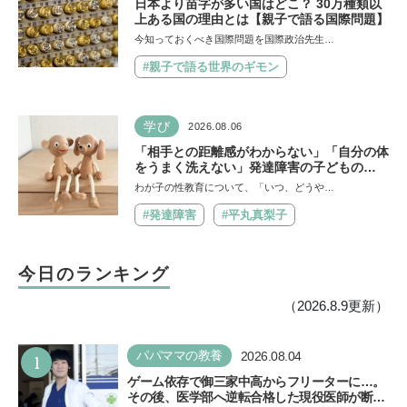
日本より苗字が多い国はどこ？ 30万種類以
上ある国の理由とは【親子で語る国際問題】
今知っておくべき国際問題を国際政治先生…
#親子で語る世界のギモン
学び
2026.08.06
「相手との距離感がわからない」「自分の体
をうまく洗えない」発達障害の子どもの
「性」に関する困りごと・性教育のポイント
わが子の性教育について、「いつ、どうや…
は？【『発達障害の子の性のルール』著者に
聞いた】
#発達障害
#平丸真梨子
今日のランキング
（2026.8.9更新）
1
パパママの教養
2026.08.04
ゲーム依存で御三家中高からフリーターに…。
その後、医学部へ逆転合格した現役医師が断言