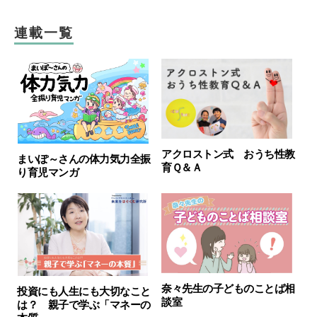
連載一覧
アクロストン式 おうち性教
まいぽ～さんの体力気力全振
育Ｑ＆Ａ
り育児マンガ
奈々先生の子どものことば相
投資にも人生にも大切なこと
談室
は？ 親子で学ぶ「マネーの