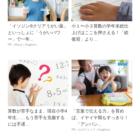
「イソジン®クリアうがい薬」
小１〜小３算数の学年末総仕
といっしょに「うがいパワ
上げはここを押さえる！「総
ー」で一年...
復習」より...
PR（iNova｜Hugkum）
算数が苦手なまま、現在小学4
「言葉で伝える力」を育め
年生……もう苦手を克服する
ば、イヤイヤ期もすっきり！
には手遅...
「アンパン...
PR（セガフェイブ｜HugKum）