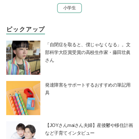
小学生
ピックアップ
「自閉症を取ると、僕じゃなくなる」。文
部科学大臣賞受賞の高校生作家・藤田壮眞
さん
発達障害をサポートするおすすめの筆記用
具
【JOYさんmaiさん夫婦】産後鬱や移住計画
など子育てインタビュー