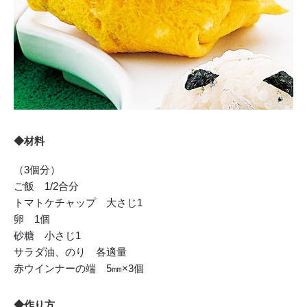
◆材料
（3個分）
ご飯 1/2合分
トマトケチャップ 大さじ1
卵 1個
砂糖 小さじ1
サラダ油、のり 各適量
赤ウインナーの端 5㎜×3個
◆作り方