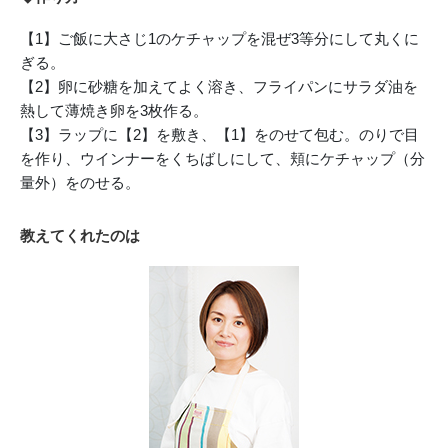
【1】ご飯に大さじ1のケチャップを混ぜ3等分にして丸くに
ぎる。
【2】卵に砂糖を加えてよく溶き、フライパンにサラダ油を
熱して薄焼き卵を3枚作る。
【3】ラップに【2】を敷き、【1】をのせて包む。のりで目
を作り、ウインナーをくちばしにして、頬にケチャップ（分
量外）をのせる。
教えてくれたのは