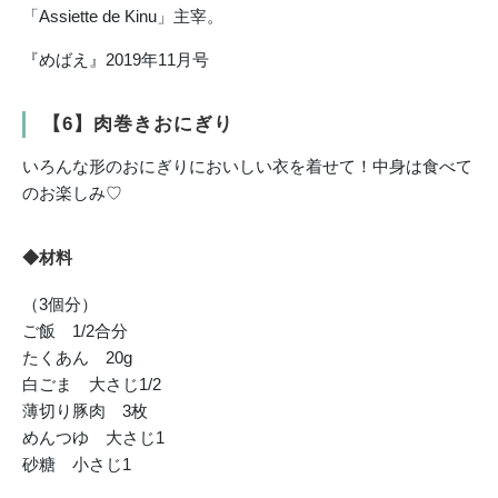
「Assiette de Kinu」主宰。
『めばえ』2019年11月号
【6】肉巻きおにぎり
いろんな形のおにぎりにおいしい衣を着せて！中身は食べて
のお楽しみ♡
◆材料
（3個分）
ご飯 1/2合分
たくあん 20g
白ごま 大さじ1/2
薄切り豚肉 3枚
めんつゆ 大さじ1
砂糖 小さじ1