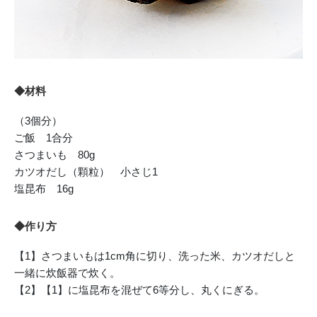
◆材料
（3個分）
ご飯 1合分
さつまいも 80g
カツオだし（顆粒） 小さじ1
塩昆布 16g
◆作り方
【1】さつまいもは1cm角に切り、洗った米、カツオだしと
一緒に炊飯器で炊く。
【2】【1】に塩昆布を混ぜて6等分し、丸くにぎる。