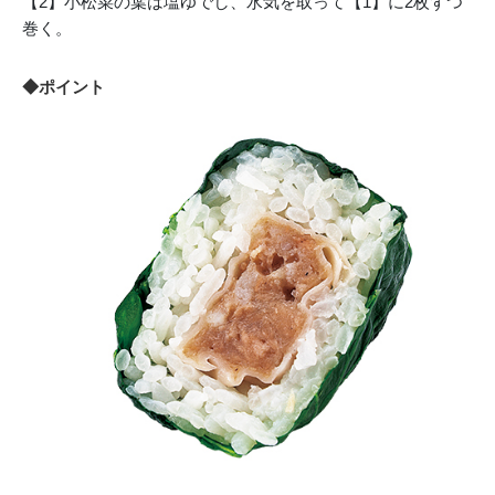
【2】小松菜の葉は塩ゆでし、水気を取って【1】に2枚ずつ
巻く。
◆ポイント