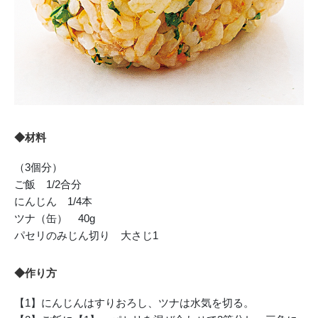
◆材料
（3個分）
ご飯 1/2合分
にんじん 1/4本
ツナ（缶） 40g
パセリのみじん切り 大さじ1
◆作り方
【1】にんじんはすりおろし、ツナは水気を切る。