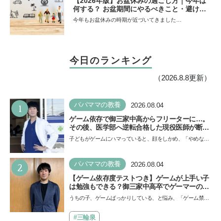
【2026年版】お盆休みの過ごし方｜今年は
何する？ お盆期間にやるべきこと・避ける
ことは
今年もお盆休みの時期が近づいてきました…
今日のランキング
（2026.8.8更新）
1
パパママの教養
2026.08.04
ゲーム依存で御三家中高からフリーターに…。
その後、医学部へ逆転合格した現役医師が断言
「ゲームの経験が受験勉強に役立った」そう考
子どもがゲームにハマっていると、顔をしかめ、「やめなさ
える背景とは
い！」という親御さんは多いでしょう。中学受験を控えて
い…
2
パパママの教養
2026.08.04
【ゲーム依存度テストつき】ゲームが上手い子
は勉強もできる？御三家中高卒でゲーマーの医
師・阿部智史さんが教えるゲームしながら受験
うちの子、ゲームばっかりしている、と悩み、「ゲーム禁
で勝つためのメソッド
止」を宣言し、子どもとトラブルになる家庭は多いもの。で
も…
#三輪泉