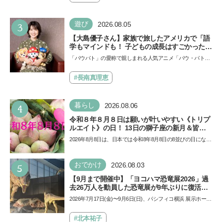
3
遊び
2026.08.05
【大島優子さん】家族で旅したアメリカで「語
学もマインドも！ 子どもの成長はすごかった」
声優をつとめた映画『パウ・パトロール ザ・ダ
「パウパト」の愛称で親しまれる人気アニメ「パウ・パトロ
イノ・ムービー』ではあきらめなければ何でも
ール」の劇場版シリーズ第3弾、映画『パウ・パトロール
できると子どもに知ってほしい
ザ…
#長南真理恵
4
暮らし
2026.08.06
令和８年８月８日は願いが叶いやすい《トリプ
ルエイト》の日！ 13日の獅子座の新月＆皆既
日食の影響にも注目
2026年8月8日は、日本では令和8年8月8日の8並びの日になり
ます。そしてこの日は、「ライオンズゲート」というとっ
て…
5
おでかけ
2026.08.03
【9月まで開催中】「ヨコハマ恐竜展2026」過
去26万人を動員した恐竜展が9年ぶりに復活！
夏休みのおでかけで楽しむポイントを完全ガイ
2026年7月17日(金)〜9月6日(日)、パシフィコ横浜 展示ホール
ド
Aにて「ヨコハマ恐竜展2026〜恐竜の食卓大図鑑〜」が開
催…
#北本祐子