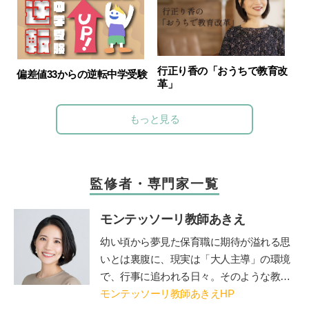
行正り香の「おうちで教育改
偏差値33からの逆転中学受験
革」
もっと見る
監修者・専門家一覧
モンテッソーリ教師あきえ
幼い
頃から夢見た保育職に期待が溢れる思
いとは裏腹に、現実は「大人主導」の環境
で、行事に追われる日々。そのような教育
現場に「もっと一人ひとりを尊重し、
モンテッソーリ教師あきえHP