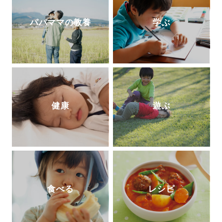
館）など著書多数。2017年逝去。半世紀に
わたる臨床経験から著したこれら数多くの
パパママの教養
学ぶ
育児書は、今も多くの母親たちの厚い信頼
と支持を得ている。
健康
遊ぶ
食べる
レシピ