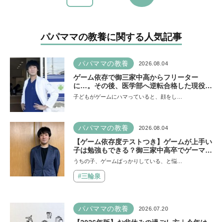
パパママの教養に関する人気記事
パパママの教養
2026.08.04
ゲーム依存で御三家中高からフリーター
に…。その後、医学部へ逆転合格した現役医
師が断言「ゲームの経験が受験勉強に役立っ
子どもがゲームにハマっていると、顔をし…
た」そう考える背景とは
パパママの教養
2026.08.04
【ゲーム依存度テストつき】ゲームが上手い
子は勉強もできる？御三家中高卒でゲーマー
の医師・阿部智史さんが教えるゲームしなが
うちの子、ゲームばっかりしている、と悩…
ら受験で勝つためのメソッド
#三輪泉
パパママの教養
2026.07.20