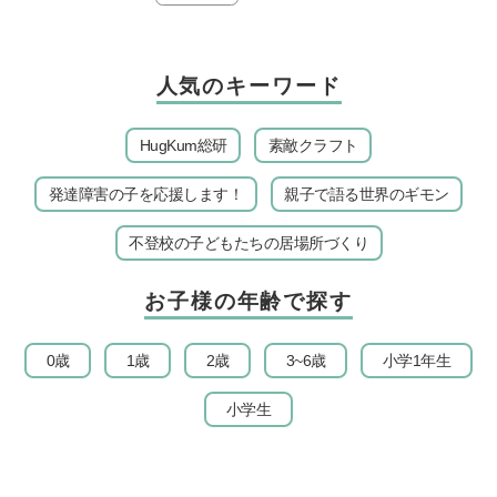
人気のキーワード
HugKum総研
素敵クラフト
発達障害の子を応援します！
親子で語る世界のギモン
不登校の子どもたちの居場所づくり
お子様の年齢で探す
0歳
1歳
2歳
3~6歳
小学1年生
小学生