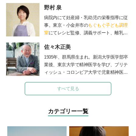
『個』を大切にする教育が必要なのではな
野村 泉
いか」とショックと疑問を感じる。その
後、自身の出産を機に「日本の教育は本当
病院内にて妊産婦・乳幼児の栄養指導に従
にこのままでよいのか」というさらなる強
事。東京・小金井市の
もぐもぐ子ども調理
い疑問を感じ、退職してモンテッソーリ教
室
にてレシピ監修、講義サポート、離乳
育を学び、モンテッソーリ教師となる。
食・幼児食講座を担当。
「子育てのためにモンテッソーリ教育を学
佐々木正美
べるオンラインスクール Montessori Pare
1935年、群馬県生まれ。新潟大学医学部卒
nts」創設、オンラインコミュニティ”Ｐａ
業後、東京大学で精神医学を学び、ブリテ
ｒｋ”主宰。2021年1月に初著書「モンテッ
ィッシュ・コロンビア大学で児童精神医学
ソーリ教育が教えてくれた『信じる』子育
の臨床訓練を受ける。帰国後、国立秩父学
て」(すばる舎)、2022年3月に「モンテッ
園や東京女子医科大学などで多数の臨床に
すべて見る
ソーリ流 声かけ変換ワークブック」(宝島
携わる傍ら、全国の保育園、幼稚園、学
社)を出版。
校、児童相談所などで勉強会、講演会を40
年以上続けた。『子どもへのまなざし』
カテゴリー一覧
（福音館書店）、『育てたように子は育つ
——相田みつをいのちのことば』『ひとり
親でも子どもは健全に育ちます』（小学