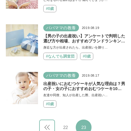
#0歳
パパママの教養
2019.08.19
【男の子の出産祝い】アンケートで判明した
選び方や相場、おすすめブランドランキン
グ！
身近な方が出産されたら、出産祝いを贈り…
#なんでも調査団
#0歳
パパママの教養
2019.08.17
出産祝いにおむつケーキが人気な理由は？男
の子・女の子におすすめおむつケーキ10
選！
友達や同僚、知人が出産した際、出産祝い…
#0歳
22
23