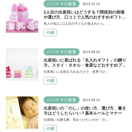
パパママの教養
2019.10.19
2人目の出産祝いはどうする？関係別の相場
や選び方、口コミで人気のおすすめギフト
12選
有人や知人に2人目の子どもが産まれたら、…
#0歳
パパママの教養
2019.09.20
出産祝いに喜ばれる「名入れギフト」の贈り
方。スタイ・タオル・食器などおすすめプレ
ゼントを厳選
出産祝いに名前を入れるだけで、世界でひ…
#0歳
パパママの教養
2019.09.10
出産祝いの「のし」の使い方、選び方、書き
方はどうしたらいい？基本ルールとマナー
出産祝いを贈る際、気をつけたいのが「の…
#0歳