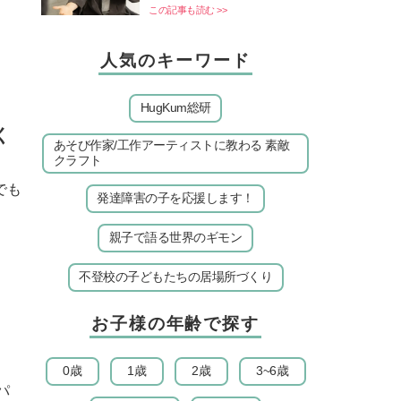
この記事も読む >>
人気のキーワード
HugKum総研
く
あそび作家/工作アーティストに教わる 素敵
クラフト
でも
発達障害の子を応援します！
親子で語る世界のギモン
不登校の子どもたちの居場所づくり
お子様の年齢で探す
0歳
1歳
2歳
3~6歳
パ