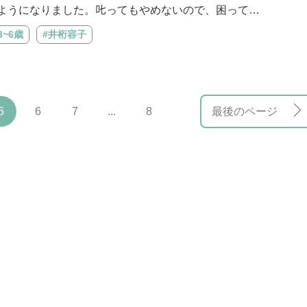
ようになりました。𠮟ってもやめないので、困って…
3~6歳
#井桁容子
5
6
7
...
8
最後のページ