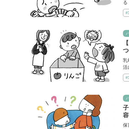
る
#
【
つ
乳
活
#
子
容
保