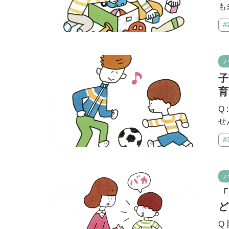
も
#
子
育
Q
せ
#
「
ど
Q