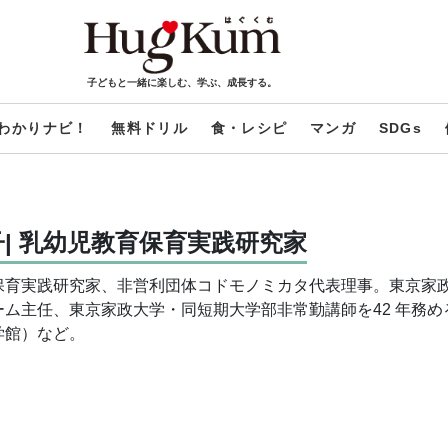
子どもと一緒に楽しむ、学ぶ、成長する。
わかりナビ！
無料ドリル
食・レシピ
マンガ
SDGs
| 乳幼児教育保育実践研究家
保育実践研究家、非営利団体コドモノミカタ代表理事。東京家
ーム主任、東京家政大学・同短期大学部非常勤講師を42 年務
学館）など。