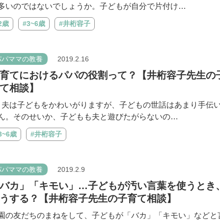
多いのではないでしょうか。子どもが自分で片付け…
2歳
#3~6歳
#井桁容子
パパママの教養
2019.2.16
育てにおけるパパの役割って？【井桁容子先生の
て相談】
 : 夫は子どもをかわいがりますが、子どもの世話はあまり手伝
ん。そのせいか、子どもも夫と遊びたがらないの…
3~6歳
#井桁容子
パパママの教養
2019.2.9
バカ」「キモい」…子どもが汚い言葉を使うとき
うする？【井桁容子先生の子育て相談】
 園の友だちのまねをして、子どもが「バカ」「キモい」などと