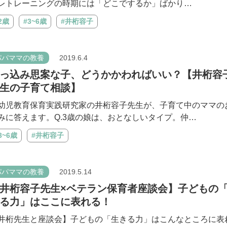
レトレーニングの時期には「どこでするか」ばかり…
2歳
#3~6歳
#井桁容子
パパママの教養
2019.6.4
っ込み思案な子、どうかかわればいい？【井桁容
生の子育て相談】
幼児教育保育実践研究家の井桁容子先生が、子育て中のママの
みに答えます。Q.3歳の娘は、おとなしいタイプ。仲…
3~6歳
#井桁容子
パパママの教養
2019.5.14
井桁容子先生×ベテラン保育者座談会】子どもの
る力」はここに表れる！
井桁先生と座談会】子どもの「生きる力」はこんなところに表