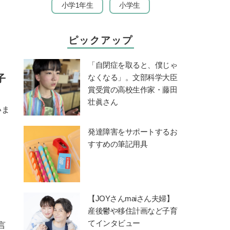
小学1年生
小学生
ピックアップ
「自閉症を取ると、僕じゃ
子
なくなる」。文部科学大臣
賞受賞の高校生作家・藤田
壮眞さん
いま
発達障害をサポートするお
すすめの筆記用具
、
【JOYさんmaiさん夫婦】
産後鬱や移住計画など子育
てインタビュー
言