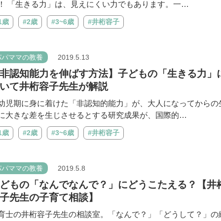
！ 「生きる力」は、見えにくい力でもあります。一…
1歳
#2歳
#3~6歳
#井桁容子
パパママの教養
2019.5.13
非認知能力を伸ばす方法】子どもの「生きる力」
いて井桁容子先生が解説
幼児期に身に着けた「非認知的能力」が、大人になってからの
に大きな差を生じさせるとする研究成果が、国際的…
1歳
#2歳
#3~6歳
#井桁容子
パパママの教養
2019.5.8
どもの「なんでなんで？」にどうこたえる？【井
子先生の子育て相談】
育士の井桁容子先生の相談室。「なんで？」「どうして？」の