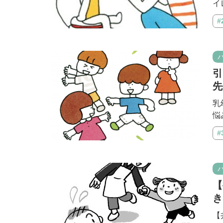
イ
#
引
先
乳
悩
#
【
き
【