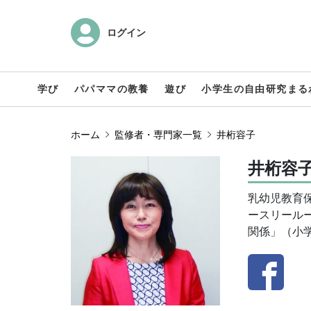
ログイン
学び
パパママの教養
遊び
小学生の自由研究まる
ホーム
監修者・専門家一覧
井桁容子
井桁容子
乳幼児教育
ースリール
関係」（小