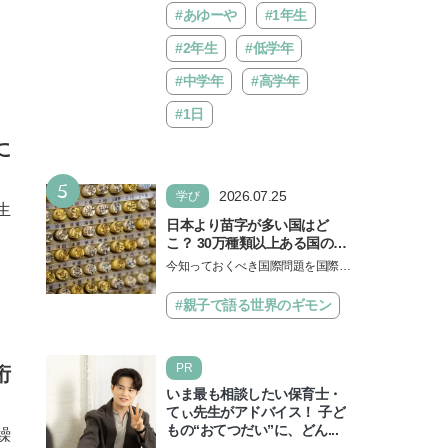
#あゆーや
#1年生
#2年生
#低学年
#中学年
#高学年
#1日
に
5
2026.07.25
学び
生
日本より苗字が多い国はど
こ？ 30万種類以上ある国の理
由とは【親子で語る国際問
今知っておくべき国際問題を国際政
題】
治先生が分かりやすく解説してくれ
る「親子で語る国際問題」。今回
#親子で語る世界のギモン
は、苗字の種類…
PR
桁
いま最も相談したい保育士・
てぃ先生がアドバイス！ 子ど
もの“おてつだい”に、どん...
繰