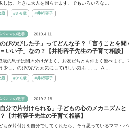
返しは、ときに大人を困らせます。でもいろいろな…
2歳
#3~6歳
#井桁容子
パパママの教養
2019.4.11
のびのびした子」ってどんな子？「言うことを聞
＝いい子」なの？【井桁容子先生の子育て相談】
. 3歳の息子は聞き分けがよく、お友だちとも仲よく遊べます。
う少し、のびのびと元気にしてほしい気も……。 A.…
2歳
#3~6歳
#井桁容子
パパママの教養
2019.2.18
自分で片付けられる」子どもの心のメカニズムと
？【井桁容子先生の子育て相談】
どもが片付けを自分でしてくれたら、そう思っているママ・パ