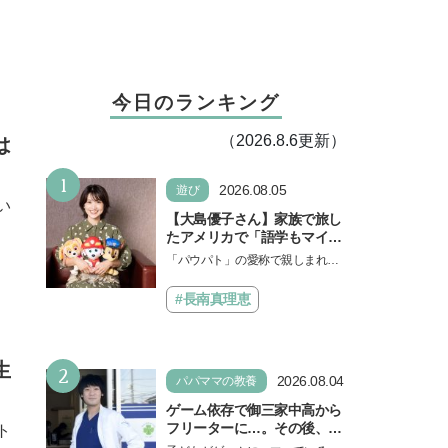
今日のランキング
（2026.8.6更新）
は
1
2026.08.05
遊び
い
【大島優子さん】家族で旅し
たアメリカで「語学もマイン
ドも！ 子どもの成長はすごか
「パウパト」の愛称で親しまれる
った」声優をつとめた映画
人気アニメ「パウ・パトロール」
『パウ・パトロール ザ・ダイ
の劇場版シリーズ第3弾、映画『パ
#長南真理恵
ノ・ムービー』ではあきらめ
ウ・パトロール ザ…
なければ何でもできると子ど
もに知ってほしい
2
生
2026.08.04
パパママの教養
ゲーム依存で御三家中高から
フリーターに…。その後、医
ト
学部へ逆転合格した現役医師