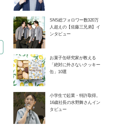
SNS総フォロワー数320万
人超えの【佐藤三兄弟】イ
ンタビュー
お菓子缶研究家が教える
「絶対に外さないクッキー
缶」10選
小学生で起業・特許取得。
16歳社長の水野舞さんイン
タビュー