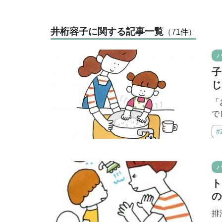
井桁容子に関する記事一覧
（71
件
）
子
じ
「
で
#
ト
の
排