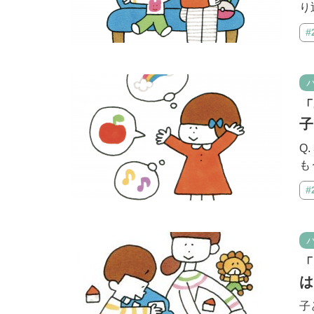
り
#
「
子
Q
も
#
「
は
子