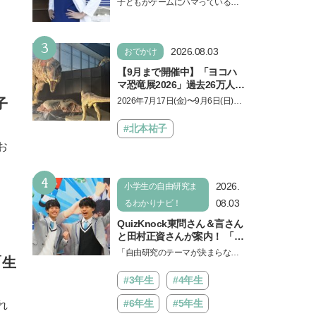
子どもがゲームにハマっている
が断言「ゲームの経験が受験
と、顔をしかめ、「やめなさ
勉強に役立った」そう考える
い！」という親御さんは多いでし
背景とは
3
ょう。中学受験を控えてい…
2026.08.03
おでかけ
【9月まで開催中】「ヨコハ
マ恐竜展2026」過去26万人を
動員した恐竜展が9年ぶりに
子
2026年7月17日(金)〜9月6日(日)、
復活！ 夏休みのおでかけで楽
パシフィコ横浜 展示ホールAにて
しむポイントを完全ガイド
「ヨコハマ恐竜展2026〜恐竜の食
#北本祐子
卓大図鑑〜」が開催…
お
4
2026.
小学生の自由研究ま
08.03
るわかりナビ！
QuizKnock東問さん＆言さん
と田村正資さんが案内！ 「よ
みうりランド」で遊びながら
「自由研究のテーマが決まらな
「生
自由研究が進む期間限定イベ
い…」。そんな夏休みの悩みにヒ
ントが開催
ントをくれるイベントが、よみう
#3年生
#4年生
りランド「グッジョバ!!…
#6年生
#5年生
れ