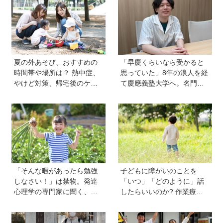
夏の外あそび、おすすめの
「早慶くらいなら受かると
時間帯や場所は？ 熱中症、
思っていた」8年の浪人を経
やけど対策、帰宅後のケア
て慶應義塾大学へ。名門・
のポイントも【専門家監
巣鴨高校を高3で退学…中学
修】
受験の反動からゲーム依存
症に。成績急降下から“いい
大学に入る”までの道のり
【慶應生よしださん｜前
編】
「そんな暇があったら勉強
子どもに障がいのことを
しなさい！」は禁物。発達
「いつ」「どのように」話
心理学の専門家に聞く、
したらいいのか? 作業療法
「子どもの好奇心の伸ばし
士のクロカワナオキさんが
方」と「親のNG行動」
当時小学生の息子に伝えた