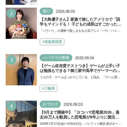
い！」という親御さんは多いでしょう。中学受験を控えて
い…
2
遊び
2026.08.05
【大島優子さん】家族で旅したアメリカで「語
学もマインドも！ 子どもの成長はすごかった」
声優をつとめた映画『パウ・パトロール ザ・ダ
「パウパト」の愛称で親しまれる人気アニメ「パウ・パトロ
イノ・ムービー』ではあきらめなければ何でも
ール」の劇場版シリーズ第3弾、映画『パウ・パトロール
できると子どもに知ってほしい
ザ…
#長南真理恵
3
パパママの教養
2026.08.04
【ゲーム依存度テストつき】ゲームが上手い子
は勉強もできる？御三家中高卒でゲーマーの医
師・阿部智史さんが教えるゲームしながら受験
うちの子、ゲームばっかりしている、と悩み、「ゲーム禁
で勝つためのメソッド
止」を宣言し、子どもとトラブルになる家庭は多いもの。で
も…
#三輪泉
4
おでかけ
2026.08.03
【9月まで開催中】「ヨコハマ恐竜展2026」過
去26万人を動員した恐竜展が9年ぶりに復活！
夏休みのおでかけで楽しむポイントを完全ガイ
2026年7月17日(金)〜9月6日(日)、パシフィコ横浜 展示ホール
ド