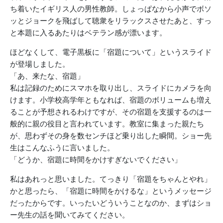
ち着いたイギリス人の男性教師。しょっぱなから小声でボソ
ッとジョークを飛ばして聴衆をリラックスさせたあと、すっ
と本題に入るあたりはベテラン感が漂います。
ほどなくして、電子黒板に「宿題について」というスライド
が登場しました。
「あ、来たな、宿題」
私は記録のためにスマホを取り出し、スライドにカメラを向
けます。小学校高学年ともなれば、宿題のボリュームも増え
ることが予想されるわけですが、その宿題を支援するのは一
般的に親の役目と言われています。教室に集まった親たち
が、思わずその身を数センチほど乗り出した瞬間。ショー先
生はこんなふうに言いました。
「どうか、宿題に時間をかけすぎないでください」
私はあれっと思いました。てっきり「宿題をちゃんとやれ」
かと思ったら、「宿題に時間をかけるな」というメッセージ
だったからです。いったいどういうことなのか、まずはショ
ー先生の話を聞いてみてください。