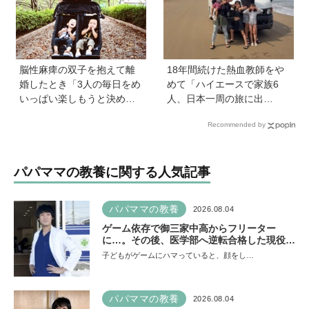
脳性麻痺の双子を抱えて離
18年間続けた熱血教師をや
婚したとき「3人の毎日をめ
めて「ハイエースで家族6
いっぱい楽しもうと決め
人、日本一周の旅に出
た！」母の関本里絵さんに
る！」…我が子の不登校を
Recommended by
訊く子どもの人生の輝かせ
きっかけに、新たな一歩を
方
踏み出した教師夫妻の決断
パパママの教養に関する人気記事
パパママの教養
2026.08.04
ゲーム依存で御三家中高からフリーター
に…。その後、医学部へ逆転合格した現役医
師が断言「ゲームの経験が受験勉強に役立っ
子どもがゲームにハマっていると、顔をし…
た」そう考える背景とは
パパママの教養
2026.08.04