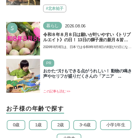
Aにて「ヨコハマ恐竜展2026〜恐竜の食卓大図鑑〜」が開
催…
#北本祐子
5
暮らし
2026.08.06
令和８年８月８日は願いが叶いやすい《トリプ
ルエイト》の日！ 13日の獅子座の新月＆皆既
日食の影響にも注目
2026年8月8日は、日本では令和8年8月8日の8並びの日になり
ます。そしてこの日は、「ライオンズゲート」というとっ
て…
PR
おかたづけもできる点がうれしい！ 動物の鳴き
声やセリフが盛りだくさんの「アニア ...
この記事も読む >>
お子様の年齢で探す
0歳
1歳
2歳
3~6歳
小学1年生