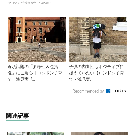
PR（ヤマハ音楽振興会｜HugKum）
近頃話題の「多様性＆包括
子供の内向性もポジティブに
性」にご用心【ロンドン子育
捉えていたい【ロンドン子育
て・浅見実花...
て・浅見実...
Recommended by
関連記事