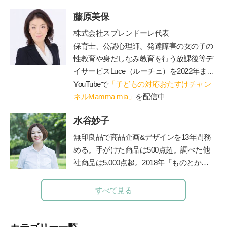
食・幼児食講座を担当。
藤原美保
株式会社スプレンドーレ代表
保育士、公認心理師。発達障害の女の子の
性教育や身だしなみ教育を行う放課後等デ
イサービス
Luce
（ルーチェ）を
2022
年まで
運営。現在は障害のあるお子さんと保護者
YouTubeで
「子どもの対応おたすけチャン
が一緒に通うことができる脱毛サロン
ネルMamma mia」
を配信中
Luce
を運営（施術中に療育相談に対応可）、子
水谷妙子
育てや療育相談、事業所での性教育のやり
方、職員研修やコンサル、講演等を行う。
無印良品で商品企画&デザインを13年間務
著書に『発達障害の女の子のお母さんが、
める。手がけた商品は500点超。調べた他
早めに知っておきたい「
47
のルール」』、
社商品は5,000点超。2018年「ものとかぞ
『発達障害の男の子のお母さんが早めに知
く」を起業し、個人宅や店舗などの整理収
っておいて良かったこと
70』
（エッセンシ
納サービスやお片づけ講座を行うかたわ
すべて見る
ャル出版社）、『発達障害の女の子の「自
ら、雑誌やWebでも活動中。フォロワー5.
立」のために親としてできること』（
PHP
1万人を超えるInstagramでは、マネしやす
研究所）がある。
い整理収納アイデアやモノ選び情報を発信