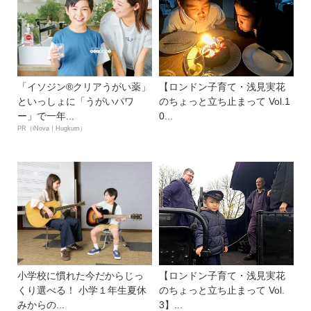
「イソジン®クリアうがい薬」
【ロンドン子育て・浅見実花
といっしょに「うがいパワ
のちょっと立ち止まって Vol.1
ー」で一年...
0...
PR（iNova｜Hugkum）
小学校に慣れた今だからじっ
【ロンドン子育て・浅見実花
くり選べる！ 小学１年生夏休
のちょっと立ち止まって Vol.
みからの...
3】...