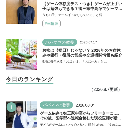
【ゲーム依存度テストつき】ゲームが上手い
子は勉強もできる？御三家中高卒でゲーマー
の医師・阿部智史さんが教えるゲームしなが
うちの子、ゲームばっかりしている、と悩…
ら受験で勝つためのメソッド
#三輪泉
パパママの教養
2026.07.17
お盆は《祝日》じゃない？ 2026年のお盆休
みや銀行・役所の営業や交通機関情報も紹介
8月に毎年ある「お盆」は、「お盆休み」と…
今日のランキング
（2026.8.7更新）
1
パパママの教養
2026.08.04
ゲーム依存で御三家中高からフリーターに…。
その後、医学部へ逆転合格した現役医師が断言
「ゲームの経験が受験勉強に役立った」そう考
子どもがゲームにハマっていると、顔をしかめ、「やめなさ
える背景とは