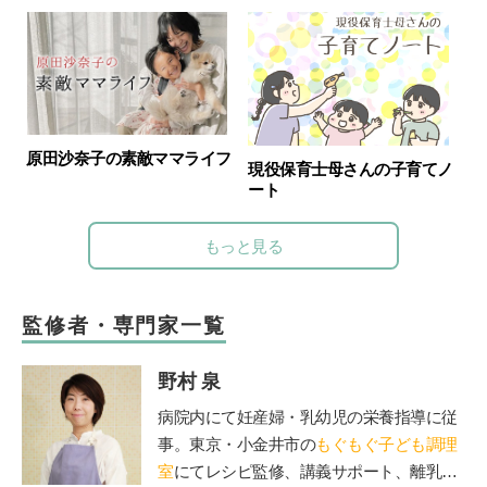
原田沙奈子の素敵ママライフ
現役保育士母さんの子育てノ
ート
もっと見る
監修者・専門家一覧
野村 泉
病院内にて妊産婦・乳幼児の栄養指導に従
事。東京・小金井市の
もぐもぐ子ども調理
室
にてレシピ監修、講義サポート、離乳