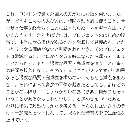
これ、ロンドンで働く外国人の方がたにお話を伺いました
が、どうもこちらの人びとは、時間を効率的に使うこと、サ
ッサと仕事を終わらすことに並々ならぬエネルギーを注いで
いるようです。たとえばそれは、プロジェクトのはじめの段
階で、本当にやる価値があるのかを徹底して見極めることだ
ったり（やる価値がないと判断されたとき、そのプロジェク
トは消滅する）、とにかく夕方６時になったら帰ってしまう
ことだったり。また、過度な品質・完成度を追うことに多く
の時間を投入しない。そのかわり（ここがミソですが）相手
からも過度な品質・完成度を求めない。そもそも満点を狙わ
ない。それによって多少の不便が起きたとしても、よほどの
ことがない限り、「しょうがないなあ（まあ、自分にもそう
いうことがあるかもしれないし）」と溜め息をついたあと、
わりに平気で対処のしかたを考える。そんなお互いさまのテ
キトー加減とセットになって、限られた時間の中で生産性を
上げていく。