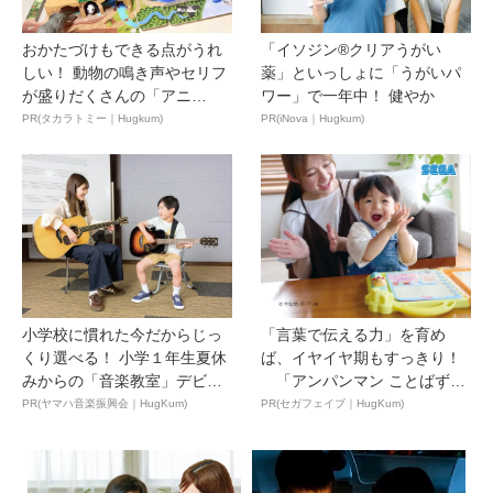
おかたづけもできる点がうれ
「イソジン®クリアうがい
しい！ 動物の鳴き声やセリフ
薬」といっしょに「うがいパ
が盛りだくさんの「アニ
ワー」で一年中！ 健やか
ア ...
PR(タカラトミー｜Hugkum)
PR(iNova｜Hugkum)
小学校に慣れた今だからじっ
「言葉で伝える力」を育め
くり選べる！ 小学１年生夏休
ば、イヤイヤ期もすっきり！
みからの「音楽教室」デビ
「アンパンマン ことばずか
ュ...
ん...
PR(ヤマハ音楽振興会｜HugKum)
PR(セガフェイブ｜HugKum)