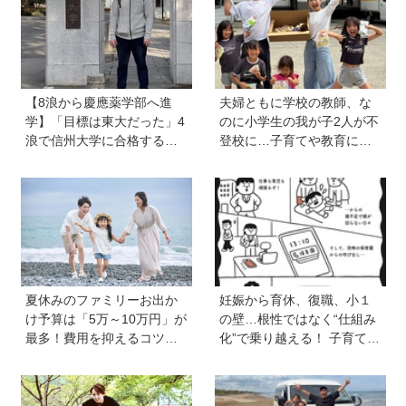
こと
【8浪から慶應薬学部へ進
夫婦ともに学校の教師、な
学】「目標は東大だった」4
のに小学生の我が子2人が不
浪で信州大学に合格するも1
登校に…子育てや教育に悩
年で退学。学歴を追い続け
むうち、熱血教師パパが
た理由、今思うことは「学
「退職しよう」と決意する
歴は人の一部にしかすぎな
まで
い」《慶應生よしださん｜
後編》
夏休みのファミリーお出か
妊娠から育休、復職、小１
け予算は「5万～10万円」が
の壁…根性ではなく“仕組み
最多！費用を抑えるコツ
化”で乗り越える！ 子育ても
は？保護者1,217人に調査
仕事も大切な「働く親」が
【HugKum総研】
知っておきたいサバイバル
戦略