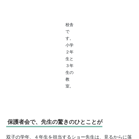
校舎
で
す。
小学
２年
生と
３年
生の
教
室。
保護者会で、先生の驚きのひとことが
双子の学年、４年生を担当するショー先生は、見るからに落