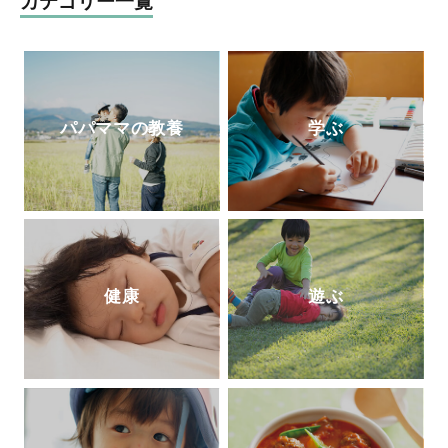
カテゴリー一覧
中。7歳4歳2歳の3児の母。
http://taekomizutani.com/
Instagram
パパママの教養
学ぶ
健康
遊ぶ