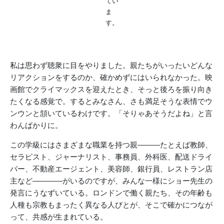
てい
ま
す。
私は思わず聴衆に目をやりました。親たちがいったいどんな
リアクションをするのか、確かめずにはいられなかった。映
画館でクライマックスを迎えたとき、そっと後ろを振り向き
たくなる感覚で。するとみなさん、さも満足そうな表情でウ
ンウンと頷いているわけです。「そりゃあそうだよね」と言
わんばかりに。
この学級にはさまざまな職業を持つ親———たとえば教師、
セラピスト、ジャーナリスト、事務員、外科医、配送ドライ
バー、不動産エージェント、美容師、銀行員、レストラン店
主など————がいるのですが、みんな一様にショー先生の
発言にうなずいている。ロンドンで働く親たち、その年齢も
人種も宗教もまったく異なる人びとが、そこで確かにつなが
って、共感が生まれている。