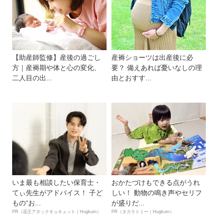
【助産師監修】産後の過ごし
産褥ショーツは出産後に必
方｜産褥期や体と心の変化、
要？ 備えあれば憂いなしの理
二人目の出...
由とおすす...
いま最も相談したい保育士・
おかたづけもできる点がうれ
てぃ先生がアドバイス！ 子ど
しい！ 動物の鳴き声やセリフ
もの“お...
が盛りだ...
PR（花王アタックキュキュット｜Hugkum）
PR（タカラトミー｜Hugkum）