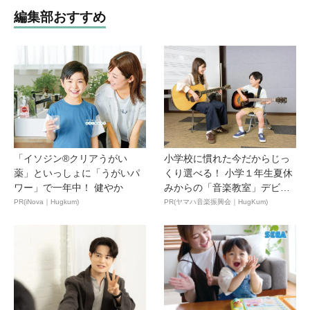
編集部おすすめ
「イソジン®クリアうがい
小学校に慣れた今だからじっ
薬」といっしょに「うがいパ
くり選べる！ 小学１年生夏休
ワー」で一年中！ 健やか
みからの「音楽教室」デビ
ュ...
PR(iNova｜Hugkum)
PR(ヤマハ音楽振興会｜HugKum)