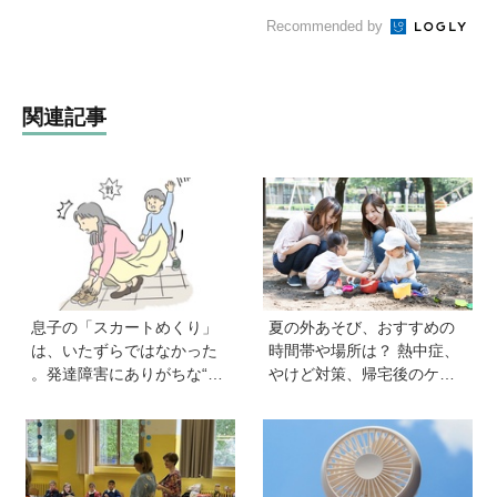
Recommended by
関連記事
息子の「スカートめくり」
夏の外あそび、おすすめの
は、いたずらではなかった
時間帯や場所は？ 熱中症、
。発達障害にありがちな“誤
やけど対策、帰宅後のケア
学習”のしくみ【療育アドバ
のポイントも【専門家監
イザーが解説】
修】