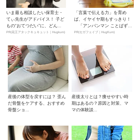
いま最も相談したい保育士・
「言葉で伝える力」を育め
てぃ先生がアドバイス！ 子ど
ば、イヤイヤ期もすっきり！
もの“おてつだい”に、どん...
「アンパンマン ことばずか
ん...
PR(花王アタックキュキュット｜Hugkum)
PR(セガフェイブ｜HugKum)
産後の体型を戻すには？ 歪ん
産後太りとは？痩せやすい時
だ骨盤をケアする、おすすめ
期はあるの？原因と対策、マ
骨盤ショ...
マの体験談...