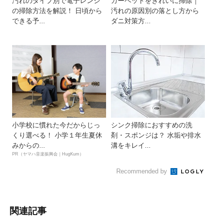
汚れのタイプ別で電子レンジ
カーペットをきれいに掃除｜
の掃除方法を解説！ 日頃から
汚れの原因別の落とし方から
できる予...
ダニ対策方...
小学校に慣れた今だからじっ
シンク掃除におすすめの洗
くり選べる！ 小学１年生夏休
剤・スポンジは？ 水垢や排水
みからの...
溝をキレイ...
PR（ヤマハ音楽振興会｜HugKum）
Recommended by
関連記事