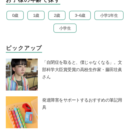
0歳
1歳
2歳
3~6歳
小学1年生
小学生
ピックアップ
「自閉症を取ると、僕じゃなくなる」。文
部科学大臣賞受賞の高校生作家・藤田壮眞
さん
発達障害をサポートするおすすめの筆記用
具