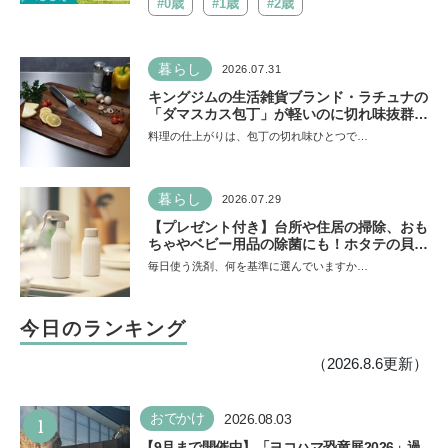
#0歳
#1歳
#2歳
暮らし
2026.07.31
キングジムの生活雑貨ブランド・ラチュナの
「ダマスカス包丁」が軽いのに切れ味抜群！
“切れない”ストレスから卒業【プレゼントあ
料理の仕上がりは、包丁の切れ味ひとつで…
り】
暮らし
2026.07.29
【プレゼント付き】台所や住居の掃除、おも
ちゃやベビー用品の除菌にも！ホタテの貝殻
生まれの天然クリーナー「Shell we
毎日使う洗剤、何を基準に選んでいますか…
clean?」
今日のランキング
（2026.8.6更新）
1
おでかけ
2026.08.03
【9月まで開催中】「ヨコハマ恐竜展2026」過