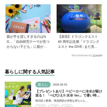
かけをサポート
親が手を貸しすぎるのはN
【原宿】ドラゴンクエスト
G…「自由研究テーマが見つ
40 周年記念展『ドラゴンク
からない子ども」に親がで
エスト the DIVE -まだ見ぬ
きることは？ 非認知能力の
冒険の舞台へ-』が原宿ハラ
Recommended by
専門家・井上顕滋先生が解
カドに登場！ VR体験からコ
説
ラボグルメ、限定グッズま
で親子で楽しめる注目イベ
暮らしに関する人気記事
ント
暮らし
2026.08.05
【プレゼントあり】ベビーカーに冷水が駆け
巡る！ 「べびひえ® 水冷 Ver.」で暑い時期
の赤ちゃんのお出かけをサポート
毎日続く酷暑。体温調節が未熟な赤ちゃん…