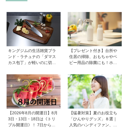
キングジムの生活雑貨ブラ
【プレゼント付き】台所や
ンド・ラチュナの「ダマス
住居の掃除、おもちゃやベ
カス包丁」が軽いのに切れ
ビー用品の除菌にも！ホタ
味抜群！ “切れない”ストレ
テの貝殻生まれの天然クリ
スから卒業【プレゼントあ
ーナー「Shell we clean?」
り】
【2026年8月の開運日】8月
【猛暑対策】夏のお役立ち
3日・13日・18日は《トリ
「ひんやりグッズ」８選｜
プル開運日》！ 7日から
人気のハンディファン、お