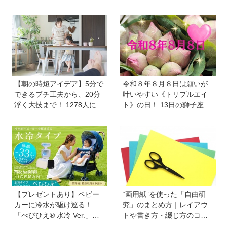
は、愛と美とお金の星「金
弁当の保冷グッズ、災害時
星」が、天秤座と蠍座に長
の暑さ対策セットなど
期滞在を開始！
【朝の時短アイデア】5分で
令和８年８月８日は願いが
できるプチ工夫から、20分
叶いやすい《トリプルエイ
浮く大技まで！ 1278人に聞
ト》の日！ 13日の獅子座の
いた毎日のバタバタを乗り
新月＆皆既日食の影響にも
切る工夫を大公開《HugKu
注目
m総研》
【プレゼントあり】ベビー
“画用紙”を使った「自由研
カーに冷水が駆け巡る！
究」のまとめ方｜レイアウ
「べびひえ® 水冷 Ver.」で
トや書き方・綴じ方のコツ
暑い時期の赤ちゃんのお出
を紹介