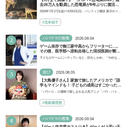
去26万人を動員した恐竜展が9年ぶりに復活！
夏休みのおでかけで楽しむポイントを完全ガイ
2026年7月17日(金)〜9月6日(日)、パシフィコ横浜 展示ホール
ド
Aにて「ヨコハマ恐竜展2026〜恐竜の食卓大図鑑〜」が開
催…
#北本祐子
2
パパママの教養
2026.08.04
ゲーム依存で御三家中高からフリーターに…。
その後、医学部へ逆転合格した現役医師が断言
「ゲームの経験が受験勉強に役立った」そう考
子どもがゲームにハマっていると、顔をしかめ、「やめなさ
える背景とは
い！」という親御さんは多いでしょう。中学受験を控えて
い…
3
遊び
2026.08.05
【大島優子さん】家族で旅したアメリカで「語
学もマインドも！ 子どもの成長はすごかった」
声優をつとめた映画『パウ・パトロール ザ・ダ
「パウパト」の愛称で親しまれる人気アニメ「パウ・パトロ
イノ・ムービー』ではあきらめなければ何でも
ール」の劇場版シリーズ第3弾、映画『パウ・パトロール
できると子どもに知ってほしい
ザ…
#長南真理恵
4
パパママの教養
2026.08.04
【ゲーム依存度テストつき】ゲームが上手い子