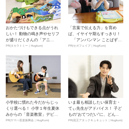
おかたづけもできる点がうれ
「言葉で伝える力」を育め
しい！ 動物の鳴き声やセリフ
ば、イヤイヤ期もすっきり！
が盛りだくさんの「アニ
「アンパンマン ことばずか
ア ...
ん...
PR(タカラトミー｜Hugkum)
PR(セガフェイブ｜HugKum)
小学校に慣れた今だからじっ
いま最も相談したい保育士・
くり選べる！ 小学１年生夏休
てぃ先生がアドバイス！ 子ど
みからの「音楽教室」デビ
もの“おてつだい”に、どん...
ュ...
PR(ヤマハ音楽振興会｜HugKum)
PR(花王アタックキュキュット｜Hugkum)