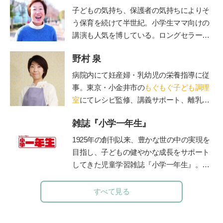
子どもの気持ち、保護者の気持ちによりそ
う保育を続けて半世紀。小学生ママ向けの
講演も人気を博している。ロングセラー絵
本『けんかのきもち』（ポプラ社）、『こ
野村 泉
どものみかた 春夏秋冬』（福音館書
店）、『あなたが自分らしく生きれば、子
病院内にて妊産婦・乳幼児の栄養指導に従
どもは幸せに育ちます』（小学館）、親向
事。東京・小金井市の
もぐもぐ子ども調理
けに『保育歴50年！愛子さんの子育てお悩
室
にてレシピ監修、講義サポート、離乳
み相談室』（小学館）など多数。最新刊
食・幼児食講座を担当。
は、「みんなの学校」の木村泰子さんとの
雑誌『小学一年生』
対談『保育も教育も「教える」から「学
1925年の創刊以来、豊かな世の中の実現を
び」に変わらなきゃ』（小学館）。「りん
目指し、子どもの健やかな成長をサポート
ごの木」HP
http://ringono-ki.org/
してきた児童学習雑誌『小学一年生』。コ
ンセプトは「未来をつくる“好き”を育
む」。毎号、各界の第一線で活躍する有識
すべて見る
者・クリエイターに関わっていただき、子
ども達各々が自身の無限の可能性に気づ