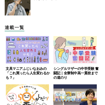
連載一覧
文具マニアふじいなおみの
シングルマザーの中学受験 奮
「これ買ったら人生変わるか
闘記｜全寮制中高一貫校まで
も？」
の道のり