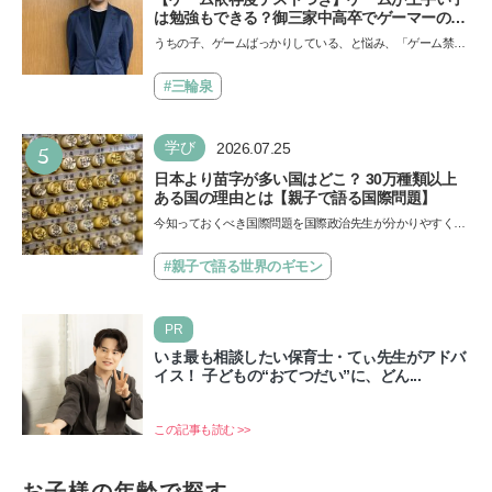
は勉強もできる？御三家中高卒でゲーマーの医
師・阿部智史さんが教えるゲームしながら受験
うちの子、ゲームばっかりしている、と悩み、「ゲーム禁
で勝つためのメソッド
止」を宣言し、子どもとトラブルになる家庭は多いもの。で
も…
#三輪泉
5
学び
2026.07.25
日本より苗字が多い国はどこ？ 30万種類以上
ある国の理由とは【親子で語る国際問題】
今知っておくべき国際問題を国際政治先生が分かりやすく解
説してくれる「親子で語る国際問題」。今回は、苗字の種
類…
#親子で語る世界のギモン
PR
いま最も相談したい保育士・てぃ先生がアドバ
イス！ 子どもの“おてつだい”に、どん...
この記事も読む >>
お子様の年齢で探す