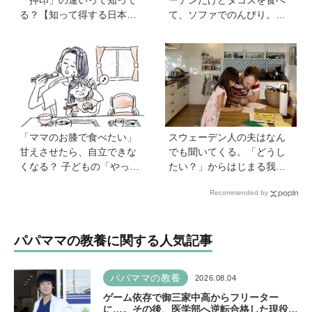
「押印」の違いって知って
ーデンだけどタコスを食べ
る？【知って得する日本語
て、ソファでのんびり。小
ウンチク塾】
さな楽しみを待つ週末時間
【北欧パパと日本で子育てv
ol.23】
「ママのお膝で食べたい」
スウェーデン人の夫はなん
甘えさせたら、自立できな
でも聞いてくる。「どうし
くなる？ 子どもの「やっ
たい？」からはじまる我が
て」に向き合うときの小さ
家【北欧パパと日本で子育
Recommended by
な姿勢《モンテッソーリ教
て vol.24】
師の子育てエッセイ》vol.7
パパママの教養に関する人気記事
パパママの教養
2026.08.04
ゲーム依存で御三家中高からフリーター
に…。その後、医学部へ逆転合格した現役医