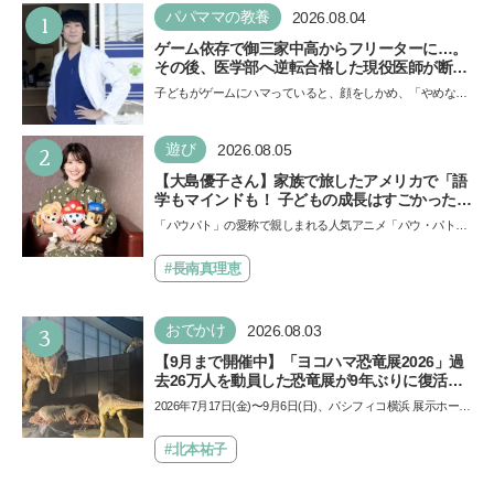
1
パパママの教養
2026.08.04
ゲーム依存で御三家中高からフリーターに…。
その後、医学部へ逆転合格した現役医師が断言
「ゲームの経験が受験勉強に役立った」そう考
子どもがゲームにハマっていると、顔をしかめ、「やめなさ
える背景とは
い！」という親御さんは多いでしょう。中学受験を控えて
い…
2
遊び
2026.08.05
【大島優子さん】家族で旅したアメリカで「語
学もマインドも！ 子どもの成長はすごかった」
声優をつとめた映画『パウ・パトロール ザ・ダ
「パウパト」の愛称で親しまれる人気アニメ「パウ・パトロ
イノ・ムービー』ではあきらめなければ何でも
ール」の劇場版シリーズ第3弾、映画『パウ・パトロール
できると子どもに知ってほしい
ザ…
#長南真理恵
3
おでかけ
2026.08.03
【9月まで開催中】「ヨコハマ恐竜展2026」過
去26万人を動員した恐竜展が9年ぶりに復活！
夏休みのおでかけで楽しむポイントを完全ガイ
2026年7月17日(金)〜9月6日(日)、パシフィコ横浜 展示ホール
ド
Aにて「ヨコハマ恐竜展2026〜恐竜の食卓大図鑑〜」が開
催…
#北本祐子