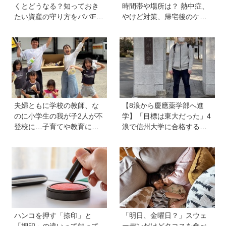
くとどうなる？知っておき
時間帯や場所は？ 熱中症、
たい資産の守り方をパパFP
やけど対策、帰宅後のケア
が解説
のポイントも【専門家監
修】
夫婦ともに学校の教師、な
【8浪から慶應薬学部へ進
のに小学生の我が子2人が不
学】「目標は東大だった」4
登校に…子育てや教育に悩
浪で信州大学に合格するも1
むうち、熱血教師パパが
年で退学。学歴を追い続け
「退職しよう」と決意する
た理由、今思うことは「学
まで
歴は人の一部にしかすぎな
い」《慶應生よしださん｜
後編》
ハンコを押す「捺印」と
「明日、金曜日？」スウェ