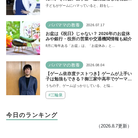
師が断言「ゲームの経験が受験勉強に役立っ
子どもがゲームにハマっていると、顔をし…
た」そう考える背景とは
パパママの教養
2026.07.17
お盆は《祝日》じゃない？ 2026年のお盆休
みや銀行・役所の営業や交通機関情報も紹介
8月に毎年ある「お盆」は、「お盆休み」と…
パパママの教養
2026.08.04
【ゲーム依存度テストつき】ゲームが上手い
子は勉強もできる？御三家中高卒でゲーマー
の医師・阿部智史さんが教えるゲームしなが
うちの子、ゲームばっかりしている、と悩…
ら受験で勝つためのメソッド
#三輪泉
今日のランキング
（2026.8.7更新）