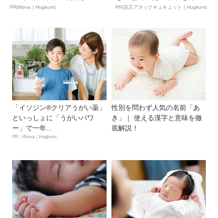
PR(iNova｜Hugkum)
PR(花王アタックキュキュット｜Hugkum)
「イソジン®クリアうがい薬」
性別を問わず人気の名前「あ
といっしょに「うがいパワ
き」｜ 使える漢字と意味を徹
ー」で一年...
底解説！
PR（iNova｜Hugkum）