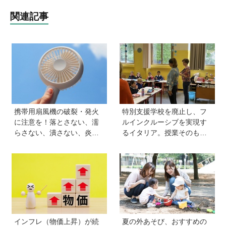
関連記事
携帯用扇風機の破裂・発火
特別支援学校を廃止し、フ
に注意を！落とさない、濡
ルインクルーシブを実現す
らさない、潰さない、炎天
るイタリア。授業そのもの
下に放置しない！
を、多様な子どもが参加し
やすい形に【言語聴覚士 原
先生が伝える世界のインク
ルーシブ教育】
インフレ（物価上昇）が続
夏の外あそび、おすすめの