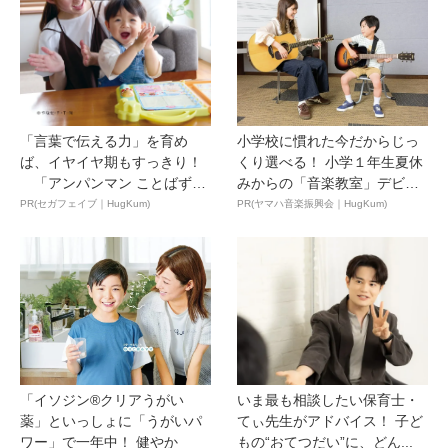
「言葉で伝える力」を育め
小学校に慣れた今だからじっ
ば、イヤイヤ期もすっきり！
くり選べる！ 小学１年生夏休
「アンパンマン ことばずか
みからの「音楽教室」デビ
ん...
ュ...
PR(セガフェイブ｜HugKum)
PR(ヤマハ音楽振興会｜HugKum)
「イソジン®クリアうがい
いま最も相談したい保育士・
薬」といっしょに「うがいパ
てぃ先生がアドバイス！ 子ど
ワー」で一年中！ 健やか
もの“おてつだい”に、どん...