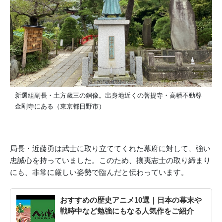
新選組副長・土方歳三の銅像。出身地近くの菩提寺・高幡不動尊
金剛寺にある（東京都日野市）
局長・近藤勇は武士に取り立ててくれた幕府に対して、強い
忠誠心を持っていました。このため、攘夷志士の取り締まり
にも、非常に厳しい姿勢で臨んだと伝わっています。
おすすめの歴史アニメ10選｜日本の幕末や
戦時中など勉強にもなる人気作をご紹介