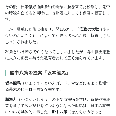
その後、日米修好通商条約の締結に腹を立てた松陰は、老中
の暗殺を企てると同時に、長州藩に対しても倒幕を提言しま
す。
しかし警戒した藩に捕まり、翌1859年、「
安政の大獄
（あん
せいのたいごく）」によって江戸へ送られた後、斬首（ざん
しゅ）されました。
30歳という若さで亡くなってしまいましたが、尊王攘夷思想
に大きな影響を与えた教育者として広く知られています。
船中八策を提案「坂本龍馬」
坂本龍馬
（りょうま）といえば、ドラマなどにもよく登場す
る幕末のヒーロー的な存在です。
勝海舟
（かつかいしゅう）の下で航海術を学び、貿易や海運
業を通じて広い視野を持つようになった龍馬は、日本の将来
について具体的に示した「
船中八策
（せんちゅうはっさ