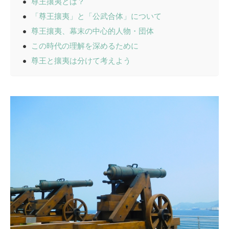
尊王攘夷とは？
「尊王攘夷」と「公武合体」について
尊王攘夷、幕末の中心的人物・団体
この時代の理解を深めるために
尊王と攘夷は分けて考えよう