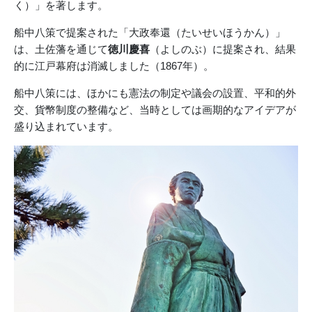
く）」を著します。
船中八策で提案された「大政奉還（たいせいほうかん）」
は、土佐藩を通じて
徳川慶喜
（よしのぶ）に提案され、結果
的に江戸幕府は消滅しました（1867年）。
船中八策には、ほかにも憲法の制定や議会の設置、平和的外
交、貨幣制度の整備など、当時としては画期的なアイデアが
盛り込まれています。