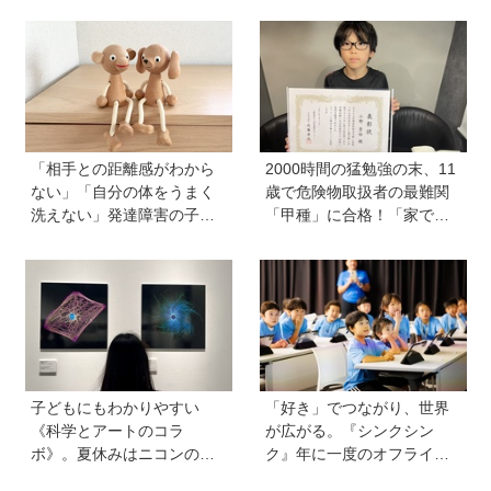
近いワニを研究。「興味の
のかん字運筆ドリル』は字
種まきはエンタメから」
形も覚えられる
「相手との距離感がわから
2000時間の猛勉強の末、11
ない」「自分の体をうまく
歳で危険物取扱者の最難関
洗えない」発達障害の子ど
「甲種」に合格！「家で両
もの「性」に関する困りご
親が勉強する姿を見て、僕
と・性教育のポイントは？
もやらなきゃと思った」
【『発達障害の子の性のル
ール』著者に聞いた】
子どもにもわかりやすい
「好き」でつながり、世界
《科学とアートのコラ
が広がる。『シンクシン
ボ》。夏休みはニコンの特
ク』年に一度のオフライン
別展示「ミクロの世界 」
イベント『ワンダー ミーツ