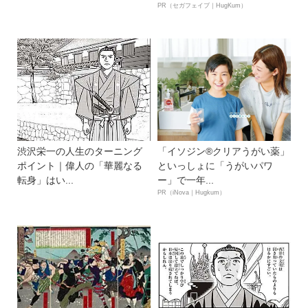
PR（セガフェイブ｜HugKum）
渋沢栄一の人生のターニング
「イソジン®クリアうがい薬」
ポイント｜偉人の「華麗なる
といっしょに「うがいパワ
転身」はい...
ー」で一年...
PR（iNova｜Hugkum）