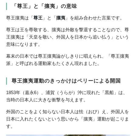
「尊王」と「攘夷」の意味
尊王攘夷は「
尊王
」と「
攘夷
」を組み合わせた言葉です。
尊王は王を尊敬する、攘夷は外敵を撃退することなので、尊
王攘夷は「天皇を敬い、外国人を日本から追い払う」という
意味になります。
幕末の日本では尊王攘夷論がしきりに唱えられ、「尊王攘夷
派」と呼ばれる運動家もたくさん現れました。
尊王攘夷運動のきっかけはペリーによる開国
1853年（嘉永6）、浦賀（うらが）沖に現れた「黒船」は、
当時の日本人に大きな衝撃を与えます。
外国のことをよく知らない日本人は怯（おび）え、外国人を
日本に入れたくないという思いから「攘夷」運動が起こりま
す。