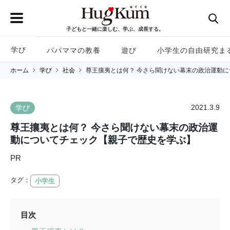
子どもと一緒に楽しむ、学ぶ、成長する。
学び
パパママの教養
遊び
小学生の自由研究ま
ホーム
学び
社会
尊王攘夷とは何？ 今さら聞けない幕末の政治運動
2021.3.9
学び
尊王攘夷とは何？ 今さら聞けない幕末の政治運
動についてチェック【親子で歴史を学ぶ】
PR
タグ：
小学生
目次