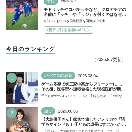
学び
2026.07.10
モドリッチやコバチッチなど、クロアチアの
名前に「ッチ」や「ッジ」が付くのはなぜ？
【親子で語る国際問題】
今知っておくべき国際問題を国際政治先生…
#親子で語る世界のギモン
今日のランキング
（2026.8.7更新）
1
パパママの教養
2026.08.04
ゲーム依存で御三家中高からフリーターに…。
その後、医学部へ逆転合格した現役医師が断言
「ゲームの経験が受験勉強に役立った」そう考
子どもがゲームにハマっていると、顔をしかめ、「やめなさ
える背景とは
い！」という親御さんは多いでしょう。中学受験を控えて
い…
2
遊び
2026.08.05
【大島優子さん】家族で旅したアメリカで「語
学もマインドも！ 子どもの成長はすごかった」
声優をつとめた映画『パウ・パトロール ザ・ダ
「パウパト」の愛称で親しまれる人気アニメ「パウ・パトロ