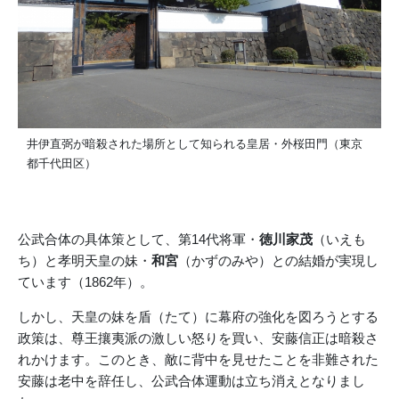
井伊直弼が暗殺された場所として知られる皇居・外桜田門（東京
都千代田区）
公武合体の具体策として、第14代将軍・
徳川家茂
（いえも
ち）と孝明天皇の妹・
和宮
（かずのみや）との結婚が実現し
ています（1862年）。
しかし、天皇の妹を盾（たて）に幕府の強化を図ろうとする
政策は、尊王攘夷派の激しい怒りを買い、安藤信正は暗殺さ
れかけます。このとき、敵に背中を見せたことを非難された
安藤は老中を辞任し、公武合体運動は立ち消えとなりまし