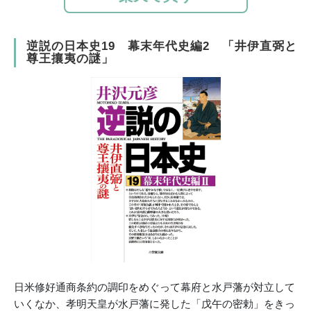
逆説の日本史19 幕末年代史編2 「井伊直弼と
尊王攘夷の謎」
日米修好通商条約の調印をめぐって幕府と水戸藩が対立して
いくなか、孝明天皇が水戸藩に発した「戊午の密勅」をきっ