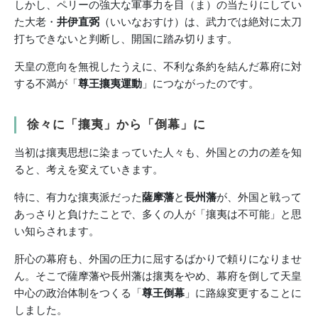
しかし、ペリーの強大な軍事力を目（ま）の当たりにしてい
た大老・
井伊直弼
（いいなおすけ）は、武力では絶対に太刀
打ちできないと判断し、開国に踏み切ります。
天皇の意向を無視したうえに、不利な条約を結んだ幕府に対
する不満が「
尊王攘夷運動
」につながったのです。
徐々に「攘夷」から「倒幕」に
当初は攘夷思想に染まっていた人々も、外国との力の差を知
ると、考えを変えていきます。
特に、有力な攘夷派だった
薩摩藩
と
長州藩
が、外国と戦って
あっさりと負けたことで、多くの人が「攘夷は不可能」と思
い知らされます。
肝心の幕府も、外国の圧力に屈するばかりで頼りになりませ
ん。そこで薩摩藩や長州藩は攘夷をやめ、幕府を倒して天皇
中心の政治体制をつくる「
尊王倒幕
」に路線変更することに
しました。