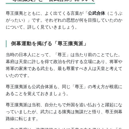
尊王攘夷とともに、よく出てくる言葉が「
公武合体
（こうぶ
がったい）」です。それぞれの思想が何を目指していたのか
について、詳しく見ていきましょう。
倒幕運動を掲げる「尊王攘夷派」
当時の日本人にとって、「尊王」は当たり前のことでした。
幕府は天皇に許しを得て政治を代行する立場にあり、将軍や
将軍の家来である武士も、最も尊重すべき人は天皇と考えて
いたのです。
尊王攘夷派も公武合体派も、同じ「尊王」の考え方が根底に
あることを覚えておきましょう。
尊王攘夷派は当初、自分たちで外国を追い払おうと躍起にな
っていましたが、武力による攘夷は無謀だと悟り、尊王倒幕
路線に転じます。