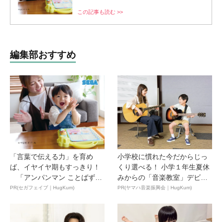
この記事も読む >>
編集部おすすめ
「言葉で伝える力」を育め
小学校に慣れた今だからじっ
ば、イヤイヤ期もすっきり！
くり選べる！ 小学１年生夏休
「アンパンマン ことばずか
みからの「音楽教室」デビ
ん...
ュ...
PR(セガフェイブ｜HugKum)
PR(ヤマハ音楽振興会｜HugKum)