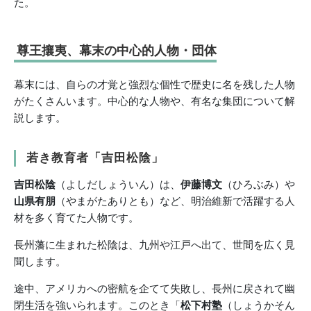
た。
尊王攘夷、幕末の中心的人物・団体
幕末には、自らの才覚と強烈な個性で歴史に名を残した人物
がたくさんいます。中心的な人物や、有名な集団について解
説します。
若き教育者「吉田松陰」
吉田松陰
（よしだしょういん）は、
伊藤博文
（ひろぶみ）や
山県有朋
（やまがたありとも）など、明治維新で活躍する人
材を多く育てた人物です。
長州藩に生まれた松陰は、九州や江戸へ出て、世間を広く見
聞します。
途中、アメリカへの密航を企てて失敗し、長州に戻されて幽
閉生活を強いられます。このとき「
松下村塾
（しょうかそん