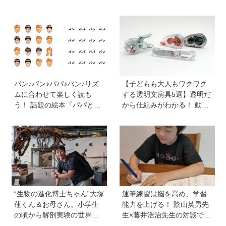
リストおおたとしまささん
力を感じた渋渋に。母親の
が提唱する見極めの視点と
声かけは「睡眠が何より大
「ひとつに絞らない」付き
事」「勉強イヤならしなく
合い方
ていいよ」
パン♪パン♪パパ♪パン♪リズ
【子どもも大人もワクワク
ムに合わせて楽しく読も
する透明文房具5選】透明だ
う！ 話題の絵本『パパとパ
から仕組みがわかる！ 動か
ン』を作った、ご夫婦ユニ
すと中身の動きがまるわか
ット・サニーブックスさん
り
に聞く子育てと絵本づくり
のお話
“生物の進化博士ちゃん”大塚
運筆練習は脳を高め、学習
蓮くん＆お母さん。小学生
能力を上げる！ 陰山英男先
の頃から解剖実験の世界に
生×藤井浩治先生の対談でわ
入り、現代において恐竜に
かった驚きの事実。『1年生