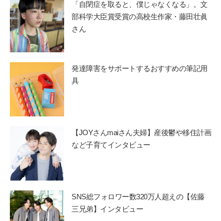
「自閉症を取ると、僕じゃなくなる」。文
部科学大臣賞受賞の高校生作家・藤田壮眞
さん
発達障害をサポートするおすすめの筆記用
具
【JOYさんmaiさん夫婦】産後鬱や移住計画
など子育てインタビュー
SNS総フォロワー数320万人超えの【佐藤
三兄弟】インタビュー