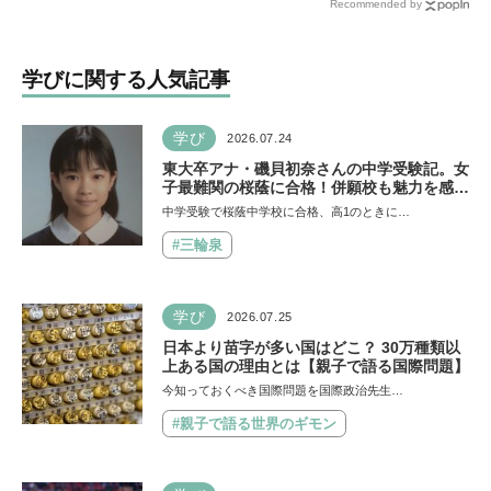
Recommended by
へ！【高校生以下無料】
2026』には知的ワクワクが
満載！
学びに関する人気記事
学び
2026.07.24
東大卒アナ・磯貝初奈さんの中学受験記。女
子最難関の桜蔭に合格！併願校も魅力を感じ
た渋渋に。母親の声かけは「睡眠が何より大
中学受験で桜蔭中学校に合格、高1のときに…
事」「勉強イヤならしなくていいよ」
#三輪泉
学び
2026.07.25
日本より苗字が多い国はどこ？ 30万種類以
上ある国の理由とは【親子で語る国際問題】
今知っておくべき国際問題を国際政治先生…
#親子で語る世界のギモン