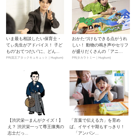
いま最も相談したい保育士・
おかたづけもできる点がうれ
てぃ先生がアドバイス！ 子ど
しい！ 動物の鳴き声やセリフ
もの“おてつだい”に、どん...
が盛りだくさんの「アニ
ア ...
PR(花王アタックキュキュット｜Hugkum)
PR(タカラトミー｜Hugkum)
【渋沢栄一まんがクイズ！】
「言葉で伝える力」を育め
え？ 渋沢栄一って尊王攘夷の
ば、イヤイヤ期もすっきり！
志士だっ...
「アンパン...