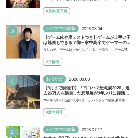
イノ・ムービー』ではあきらめなければ何でも
ール」の劇場版シリーズ第3弾、映画『パウ・パトロール
できると子どもに知ってほしい
ザ…
#長南真理恵
3
パパママの教養
2026.08.04
【ゲーム依存度テストつき】ゲームが上手い子
は勉強もできる？御三家中高卒でゲーマーの医
師・阿部智史さんが教えるゲームしながら受験
うちの子、ゲームばっかりしている、と悩み、「ゲーム禁
で勝つためのメソッド
止」を宣言し、子どもとトラブルになる家庭は多いもの。で
も…
#三輪泉
4
おでかけ
2026.08.03
【9月まで開催中】「ヨコハマ恐竜展2026」過
去26万人を動員した恐竜展が9年ぶりに復活！
夏休みのおでかけで楽しむポイントを完全ガイ
2026年7月17日(金)〜9月6日(日)、パシフィコ横浜 展示ホール
ド
Aにて「ヨコハマ恐竜展2026〜恐竜の食卓大図鑑〜」が開
催…
#北本祐子
5
パパママの教養
2026.07.17