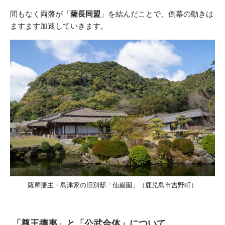
間もなく両藩が「
薩長同盟
」を結んだことで、倒幕の動きは
ますます加速していきます。
薩摩藩主・島津家の旧別邸「仙巌園」（鹿児島市吉野町）
「尊王攘夷」と「公武合体」について