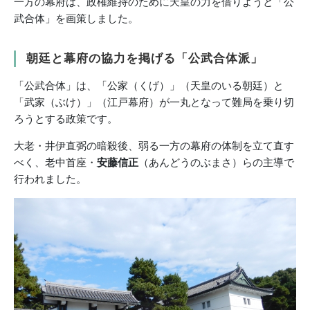
一方の幕府は、政権維持のために天皇の力を借りようと「公
武合体」を画策しました。
朝廷と幕府の協力を掲げる「公武合体派」
「公武合体」は、「公家（くげ）」（天皇のいる朝廷）と
「武家（ぶけ）」（江戸幕府）が一丸となって難局を乗り切
ろうとする政策です。
大老・井伊直弼の暗殺後、弱る一方の幕府の体制を立て直す
べく、老中首座・
安藤信正
（あんどうのぶまさ）らの主導で
行われました。