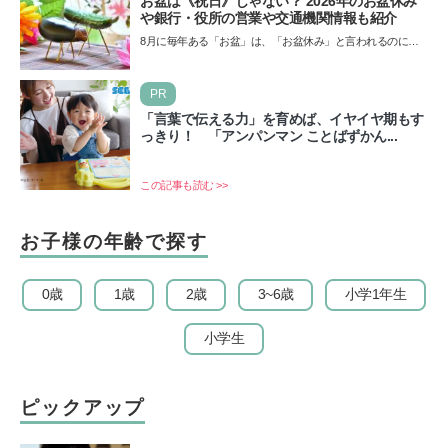
お盆は《祝日》じゃない？ 2026年のお盆休み
や銀行・役所の営業や交通機関情報も紹介
8月に毎年ある「お盆」は、「お盆休み」と言われるのに祝
日ではないのでしょうか？ 当記事では、まずは2026年のお
盆…
PR
「言葉で伝える力」を育めば、イヤイヤ期もす
っきり！ 「アンパンマン ことばずかん...
この記事も読む >>
お子様の年齢で探す
0歳
1歳
2歳
3~6歳
小学1年生
小学生
ピックアップ