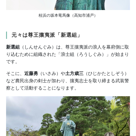
桂浜の坂本竜馬像（高知市浦戸）
元々は尊王攘夷派「新選組」
新選組
（しんせんぐみ）は、尊王攘夷派の浪人を幕府側に取
り込むために組織された「浪士組（ろうしぐみ）」が始まり
です。
そこに、
近藤勇
（いさみ）や
土方歳三
（ひじかたとしぞう）
など農民出身の剣士が加わり、攘夷志士を取り締まる武装警
察として活動することになります。