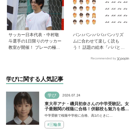
事」「勉強イヤならしなく
ていいよ」
サッカー日本代表・中村敬
パン♪パン♪パパ♪パン♪リズ
斗選手の1日限りのサッカー
ムに合わせて楽しく読も
教室が開催！ プレーの極意
う！ 話題の絵本『パパとパ
から子ども時代の話まで…
ン』を作った、ご夫婦ユニ
Recommended by
学びと笑顔あふれる大盛況
ット・サニーブックスさん
イベントを詳しくレポ
に聞く子育てと絵本づくり
のお話
学びに関する人気記事
学び
2026.07.24
東大卒アナ・磯貝初奈さんの中学受験記。女
子最難関の桜蔭に合格！併願校も魅力を感じ
た渋渋に。母親の声かけは「睡眠が何より大
中学受験で桜蔭中学校に合格、高1のときに…
事」「勉強イヤならしなくていいよ」
#三輪泉