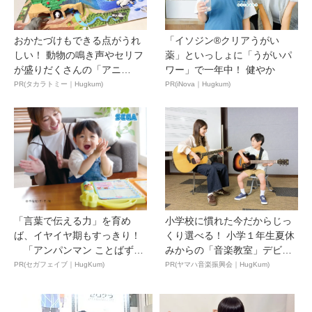
おかたづけもできる点がうれ
「イソジン®クリアうがい
しい！ 動物の鳴き声やセリフ
薬」といっしょに「うがいパ
が盛りだくさんの「アニ
ワー」で一年中！ 健やか
ア ...
PR(タカラトミー｜Hugkum)
PR(iNova｜Hugkum)
「言葉で伝える力」を育め
小学校に慣れた今だからじっ
ば、イヤイヤ期もすっきり！
くり選べる！ 小学１年生夏休
「アンパンマン ことばずか
みからの「音楽教室」デビ
ん...
ュ...
PR(セガフェイブ｜HugKum)
PR(ヤマハ音楽振興会｜HugKum)