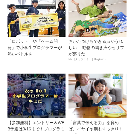
「ロボット」や「ゲーム開
おかたづけもできる点がうれ
発」で小学生プログラマーが
しい！ 動物の鳴き声やセリフ
熱いバトルを...
が盛りだ...
PR（タカラトミー｜Hugkum）
【参加無料】エントリー＆WE
「言葉で伝える力」を育め
B予選は9/16まで！プログラミ
ば、イヤイヤ期もすっきり！