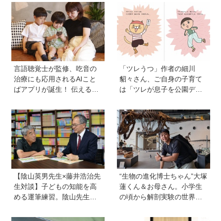
言語聴覚士が監修、吃音の
「ツレうつ」作者の細川
治療にも応用されるAIこと
貂々さん、ご自身の子育て
ばアプリが誕生！ 伝える力
は「ツレが息子を公園デビ
を育み、親子の会話を楽し
ューさせてママ友を作って
める「ことたね」の魅力と
いた」ーー初の創作絵本
は
「タネがひとつぶ」は幼か
った息子さんと共作した思
い出のストーリー
【陰山英男先生×藤井浩治先
“生物の進化博士ちゃん”大塚
生対談】子どもの知能を高
蓮くん＆お母さん。小学生
める運筆練習。陰山先生が
の頃から解剖実験の世界に
「指先を自在にコントロー
入り、現代において恐竜に
ルできるようになれば、文
近いワニを研究。「興味の