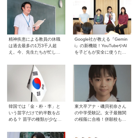
字を覚えることなんて簡
種まきはエンタメから」
単！」という理由は？
精神疾患による教員の休職
Google社が教える『Gemin
は過去最多の1万3千人超
i』の新機能！YouTubeやAI
え。今、先生たちが忙しす
を子どもが安全に使うため
ぎるのはなぜ？【保護者が
の便利機能、学習に役立つ
知っておきたい学校のリア
教育チャンネルなど、家庭
ル】
で使うポイントとは？
韓国では「金・朴・李」と
東大卒アナ・磯貝初奈さん
いう苗字だけで約半数を占
の中学受験記。女子最難関
める？ 苗字の種類が少ない
の桜蔭に合格！併願校も魅
のはなぜ？ 【親子で語る国
力を感じた渋渋に。母親の
際問題】
声かけは「睡眠が何より大