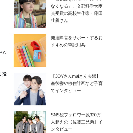
なくなる」。文部科学大臣
賞受賞の高校生作家・藤田
壮眞さん
発達障害をサポートするお
すすめの筆記用具
BA
ま投
【JOYさんmaiさん夫婦】
産後鬱や移住計画など子育
てインタビュー
SNS総フォロワー数320万
人超えの【佐藤三兄弟】イ
ンタビュー