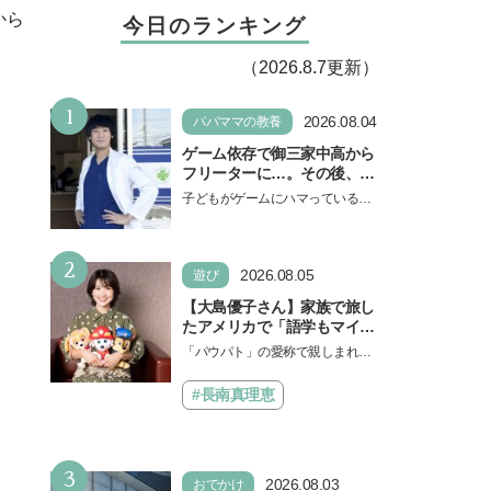
から
今日のランキング
（2026.8.7更新）
1
2026.08.04
パパママの教養
ゲーム依存で御三家中高から
フリーターに…。その後、医
学部へ逆転合格した現役医師
子どもがゲームにハマっている
が断言「ゲームの経験が受験
と、顔をしかめ、「やめなさ
勉強に役立った」そう考える
い！」という親御さんは多いでし
背景とは
2
ょう。中学受験を控えてい…
2026.08.05
遊び
【大島優子さん】家族で旅し
たアメリカで「語学もマイン
ドも！ 子どもの成長はすごか
「パウパト」の愛称で親しまれる
った」声優をつとめた映画
人気アニメ「パウ・パトロール」
『パウ・パトロール ザ・ダイ
の劇場版シリーズ第3弾、映画『パ
#長南真理恵
ノ・ムービー』ではあきらめ
ウ・パトロール ザ…
なければ何でもできると子ど
もに知ってほしい
3
2026.08.03
おでかけ