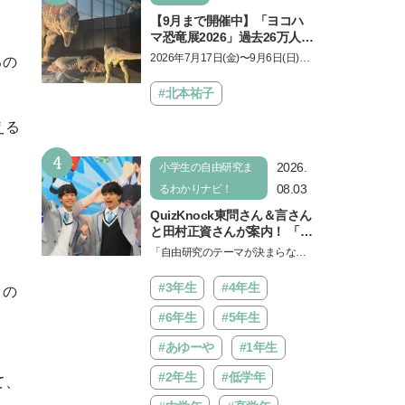
【9月まで開催中】「ヨコハ
マ恐竜展2026」過去26万人を
動員した恐竜展が9年ぶりに
2026年7月17日(金)〜9月6日(日)、
るの
復活！ 夏休みのおでかけで楽
パシフィコ横浜 展示ホールAにて
しむポイントを完全ガイド
「ヨコハマ恐竜展2026〜恐竜の食
#北本祐子
卓大図鑑〜」が開催…
える
。
4
2026.
小学生の自由研究ま
08.03
るわかりナビ！
QuizKnock東問さん＆言さん
と田村正資さんが案内！ 「よ
みうりランド」で遊びながら
「自由研究のテーマが決まらな
自由研究が進む期間限定イベ
い…」。そんな夏休みの悩みにヒ
ントが開催
ントをくれるイベントが、よみう
#3年生
#4年生
コの
りランド「グッジョバ!!…
#6年生
#5年生
#あゆーや
#1年生
#2年生
#低学年
て、