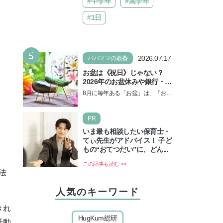
#中学年
#高学年
#1日
5
2026.07.17
パパママの教養
お盆は《祝日》じゃない？
2026年のお盆休みや銀行・役
所の営業や交通機関情報も紹
8月に毎年ある「お盆」は、「お盆
介
休み」と言われるのに祝日ではな
いのでしょうか？ 当記事では、ま
PR
ずは2026年のお盆…
いま最も相談したい保育士・
てぃ先生がアドバイス！ 子ど
もの“おてつだい”に、どん...
この記事も読む >>
法
人気のキーワード
きれ
HugKum総研
活動