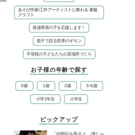
あそび作家/工作アーティストに教わる 素敵
クラフト
発達障害の子を応援します！
親子で語る世界のギモン
不登校の子どもたちの居場所づくり
お子様の年齢で探す
0歳
1歳
2歳
3~6歳
小学1年生
小学生
ピックアップ
「自閉症を取ると、僕じゃ