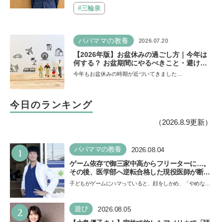
#三輪泉
パパママの教養
2026.07.20
【2026年版】お盆休みの過ごし方｜今年は
何する？ お盆期間にやるべきこと・避ける
ことは
今年もお盆休みの時期が近づいてきました…
今日のランキング
（2026.8.9更新）
1
パパママの教養
2026.08.04
ゲーム依存で御三家中高からフリーターに…。
その後、医学部へ逆転合格した現役医師が断言
「ゲームの経験が受験勉強に役立った」そう考
子どもがゲームにハマっていると、顔をしかめ、「やめなさ
える背景とは
い！」という親御さんは多いでしょう。中学受験を控えて
い…
2
遊び
2026.08.05