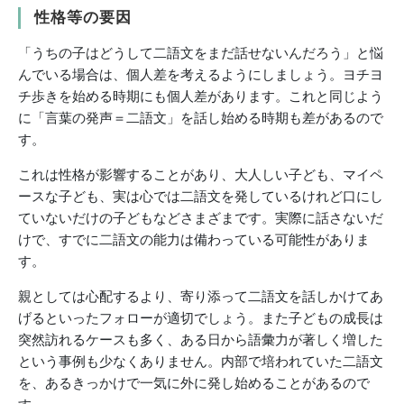
性格等の要因
「うちの子はどうして二語文をまだ話せないんだろう」と悩
んでいる場合は、個人差を考えるようにしましょう。ヨチヨ
チ歩きを始める時期にも個人差があります。これと同じよう
に「言葉の発声＝二語文」を話し始める時期も差があるので
す。
これは性格が影響することがあり、大人しい子ども、マイペ
ースな子ども、実は心では二語文を発しているけれど口にし
ていないだけの子どもなどさまざまです。実際に話さないだ
けで、すでに二語文の能力は備わっている可能性がありま
す。
親としては心配するより、寄り添って二語文を話しかけてあ
げるといったフォローが適切でしょう。また子どもの成長は
突然訪れるケースも多く、ある日から語彙力が著しく増した
という事例も少なくありません。内部で培われていた二語文
を、あるきっかけで一気に外に発し始めることがあるので