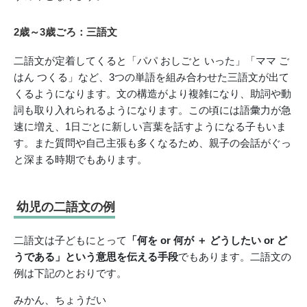
2歳～3歳ごろ：三語文
二語文が定着してくると「パパ おしごと いった」「ママ ご
はん つくる」など、3つの単語を組み合わせた三語文が出て
くるようになります。文の構造がより複雑になり、助詞や動
詞も取り入れられるようになります。この頃には語彙力が急
速に増え、1日ごとに新しい言葉を話すようになる子もいま
す。また質問や自己主張も多くなるため、親子の会話がぐっ
と深まる時期でもあります。
幼児の二語文の例
二語文は子どもにとって
「何を or 何が ＋ どうしたい or ど
うである」という意思を伝える手段
でもあります。二語文の
例は下記のとおりです。
みかん、ちょうだい