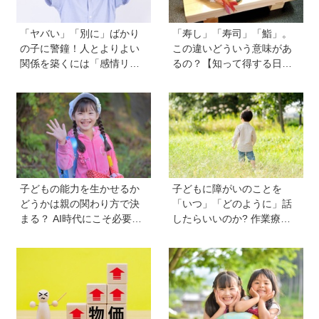
「ヤバい」「別に」ばかり
「寿し」「寿司」「鮨」。
の子に警鐘！人とよりよい
この違いどういう意味があ
関係を築くには「感情リテ
るの？【知って得する日本
ラシー」の育ちが不可欠。
語ウンチク塾】
発達心理学者・渡辺弥生先
生に聞く今の子どもの感情
表現の育て方
子どもの能力を生かせるか
子どもに障がいのことを
どうかは親の関わり方で決
「いつ」「どのように」話
まる？ AI時代にこそ必要な
したらいいのか? 作業療法
コミュニケーションスキル
士のクロカワナオキさんが
の伸ばし方と「愛される人
当時小学生の息子に伝えた
格」の育み方
こと