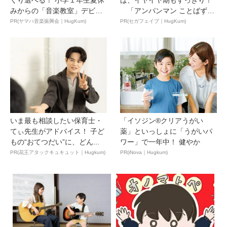
みからの「音楽教室」デビ
「アンパンマン ことばずか
ュ...
ん...
PR(ヤマハ音楽振興会｜HugKum)
PR(セガフェイブ｜HugKum)
いま最も相談したい保育士・
「イソジン®クリアうがい
てぃ先生がアドバイス！ 子ど
薬」といっしょに「うがいパ
もの“おてつだい”に、どん...
ワー」で一年中！ 健やか
PR(花王アタックキュキュット｜Hugkum)
PR(iNova｜Hugkum)