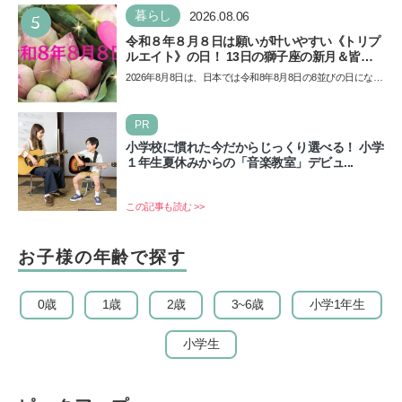
5
暮らし
2026.08.06
令和８年８月８日は願いが叶いやすい《トリプ
ルエイト》の日！ 13日の獅子座の新月＆皆既
日食の影響にも注目
2026年8月8日は、日本では令和8年8月8日の8並びの日になり
ます。そしてこの日は、「ライオンズゲート」というとっ
て…
PR
小学校に慣れた今だからじっくり選べる！ 小学
１年生夏休みからの「音楽教室」デビュ...
この記事も読む >>
お子様の年齢で探す
0歳
1歳
2歳
3~6歳
小学1年生
小学生