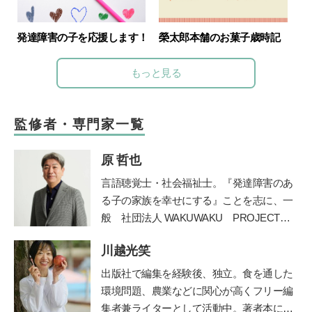
発達障害の子を応援します！
榮太郎本舗のお菓子歳時記
もっと見る
監修者・専門家一覧
原 哲也
言語聴覚士・社会福祉士。
『発達障害のあ
る子の家族を幸せにする』ことを志に、一
般
社団法人
WAKUWAKU PROJECT
JAPAN
を長野県諏訪市に創設。発達障害の
川越光笑
ある子の
プライベートレッスンやワークシ
ョップ、保育士や教諭を対象にした講座を
出版社で編集を経験後、独立。食を通した
運営してい
る。著書に『発達障害のある子
環境問題、農業などに関心が高くフリー編
と家族が幸せになる方法』（学苑社）、
集者兼ライターとして活動中。著者本に日