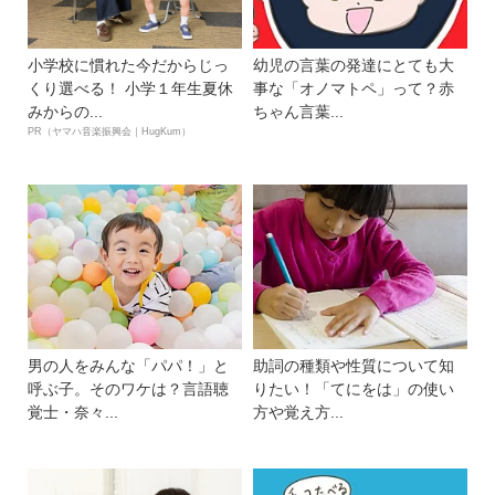
小学校に慣れた今だからじっ
幼児の言葉の発達にとても大
くり選べる！ 小学１年生夏休
事な「オノマトペ」って？赤
みからの...
ちゃん言葉...
PR（ヤマハ音楽振興会｜HugKum）
男の人をみんな「パパ！」と
助詞の種類や性質について知
呼ぶ子。そのワケは？言語聴
りたい！「てにをは」の使い
覚士・奈々...
方や覚え方...