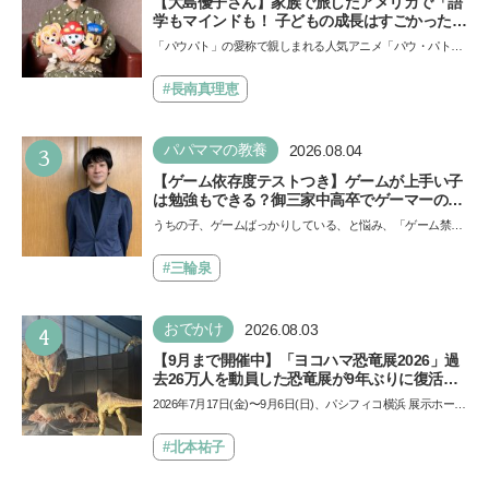
【大島優子さん】家族で旅したアメリカで「語
学もマインドも！ 子どもの成長はすごかった」
声優をつとめた映画『パウ・パトロール ザ・ダ
「パウパト」の愛称で親しまれる人気アニメ「パウ・パトロ
イノ・ムービー』ではあきらめなければ何でも
ール」の劇場版シリーズ第3弾、映画『パウ・パトロール
できると子どもに知ってほしい
ザ…
#長南真理恵
3
パパママの教養
2026.08.04
【ゲーム依存度テストつき】ゲームが上手い子
は勉強もできる？御三家中高卒でゲーマーの医
師・阿部智史さんが教えるゲームしながら受験
うちの子、ゲームばっかりしている、と悩み、「ゲーム禁
で勝つためのメソッド
止」を宣言し、子どもとトラブルになる家庭は多いもの。で
も…
#三輪泉
4
おでかけ
2026.08.03
【9月まで開催中】「ヨコハマ恐竜展2026」過
去26万人を動員した恐竜展が9年ぶりに復活！
夏休みのおでかけで楽しむポイントを完全ガイ
2026年7月17日(金)〜9月6日(日)、パシフィコ横浜 展示ホール
ド
Aにて「ヨコハマ恐竜展2026〜恐竜の食卓大図鑑〜」が開
催…
#北本祐子