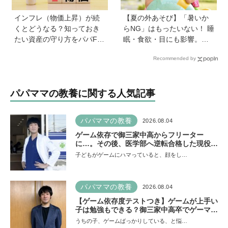
インフレ（物価上昇）が続
【夏の外あそび】「暑いか
くとどうなる？知っておき
らNG」はもったいない！ 睡
たい資産の守り方をパパFP
眠・食欲・目にも影響。専
が解説
門家に教わる屋外のメリッ
Recommended by
トと、猛暑日の室内あそび
の工夫
パパママの教養に関する人気記事
パパママの教養
2026.08.04
ゲーム依存で御三家中高からフリーター
に…。その後、医学部へ逆転合格した現役医
師が断言「ゲームの経験が受験勉強に役立っ
子どもがゲームにハマっていると、顔をし…
た」そう考える背景とは
パパママの教養
2026.08.04
【ゲーム依存度テストつき】ゲームが上手い
子は勉強もできる？御三家中高卒でゲーマー
の医師・阿部智史さんが教えるゲームしなが
うちの子、ゲームばっかりしている、と悩…
ら受験で勝つためのメソッド