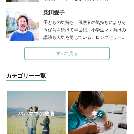
『発達障害の子
の療育が全部わかる本』
本の食文化を守るべく企画した「おにぎ
（講談社）がある。
柴田愛子
り」（グラフィック社）がある。NHKやラ
ジオ番組J-Waveロハスモーニングなど多
子どもの気持ち、保護者の気持ちによりそ
数のメディアに出演し、全国のおにぎり文
う保育を続けて半世紀。小学生ママ向けの
化を語る。両親を病気で亡くしたことをき
講演も人気を博している。ロングセラー絵
っかけに、“人は、食べるもので体がつく
本『けんかのきもち』（ポプラ社）、『こ
られている”ということを改めて実感。食
どものみかた 春夏秋冬』（福音館書
すべて見る
の大切さに目覚め、管理栄養士を目指すべ
店）、『あなたが自分らしく生きれば、子
く大学へ進学。2023年春、国家試験に合格
どもは幸せに育ちます』（小学館）、親向
し、管理栄養士となる。
けに『保育歴50年！愛子さんの子育てお悩
カテゴリー一覧
み相談室』（小学館）など多数。最新刊
は、「みんなの学校」の木村泰子さんとの
対談『保育も教育も「教える」から「学
び」に変わらなきゃ』（小学館）。「りん
ごの木」HP
http://ringono-ki.org/
パパママの教養
学ぶ