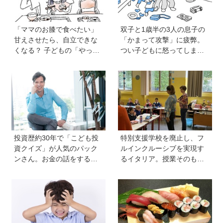
「ママのお膝で食べたい」
双子と1歳半の3人の息子の
甘えさせたら、自立できな
「かまって攻撃」に疲弊。
くなる？ 子どもの「やっ
つい子どもに怒ってしまい
て」に向き合うときの小さ
自己嫌悪の日々です【愛子
な姿勢《モンテッソーリ教
先生の子育てお悩み相談
師の子育てエッセイ》vol.7
室】
投資歴約30年で「こども投
特別支援学校を廃止し、フ
資クイズ」が人気のパック
ルインクルーシブを実現す
ンさん。お金の話をするの
るイタリア。授業そのもの
に早すぎることはない！ 子
を、多様な子どもが参加し
どもも正しい節約、投資方
やすい形に【言語聴覚士 原
法を知ってほしい
先生が伝える世界のインク
ルーシブ教育】