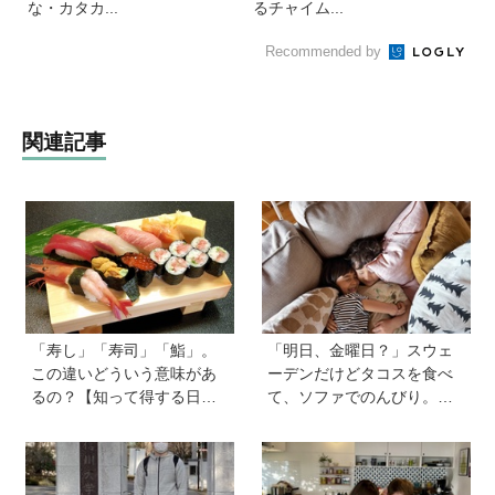
な・カタカ...
るチャイム...
Recommended by
関連記事
「寿し」「寿司」「鮨」。
「明日、金曜日？」スウェ
この違いどういう意味があ
ーデンだけどタコスを食べ
るの？【知って得する日本
て、ソファでのんびり。小
語ウンチク塾】
さな楽しみを待つ週末時間
【北欧パパと日本で子育てv
ol.23】