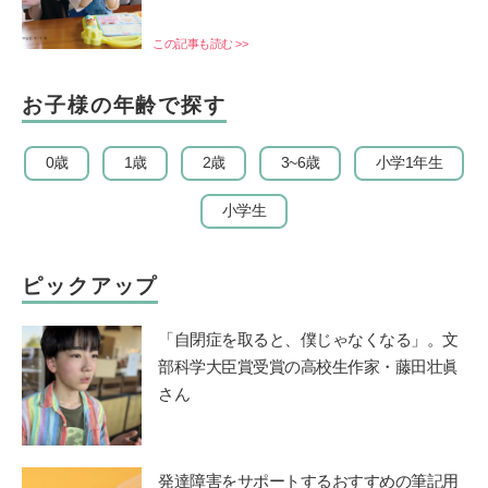
この記事も読む >>
お子様の年齢で探す
0歳
1歳
2歳
3~6歳
小学1年生
小学生
ピックアップ
「自閉症を取ると、僕じゃなくなる」。文
部科学大臣賞受賞の高校生作家・藤田壮眞
さん
発達障害をサポートするおすすめの筆記用