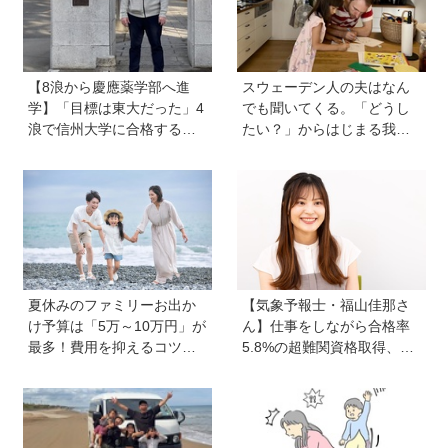
【8浪から慶應薬学部へ進
スウェーデン人の夫はなん
学】「目標は東大だった」4
でも聞いてくる。「どうし
浪で信州大学に合格するも1
たい？」からはじまる我が
年で退学。学歴を追い続け
家【北欧パパと日本で子育
た理由、今思うことは「学
て vol.24】
歴は人の一部にしかすぎな
い」《慶應生よしださん｜
後編》
夏休みのファミリーお出か
【気象予報士・福山佳那さ
け予算は「5万～10万円」が
ん】仕事をしながら合格率
最多！費用を抑えるコツ
5.8%の超難関資格取得、さ
は？保護者1,217人に調査
らに東大大学院へ。「安心
【HugKum総研】
できる場所」をつくってく
れた両親のもとで挑戦し続
ける心が育った