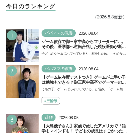
今日のランキング
（2026.8.8更新）
1
パパママの教養
2026.08.04
ゲーム依存で御三家中高からフリーターに…。
その後、医学部へ逆転合格した現役医師が断言
「ゲームの経験が受験勉強に役立った」そう考
子どもがゲームにハマっていると、顔をしかめ、「やめなさ
える背景とは
い！」という親御さんは多いでしょう。中学受験を控えて
い…
2
パパママの教養
2026.08.04
【ゲーム依存度テストつき】ゲームが上手い子
は勉強もできる？御三家中高卒でゲーマーの医
師・阿部智史さんが教えるゲームしながら受験
うちの子、ゲームばっかりしている、と悩み、「ゲーム禁
で勝つためのメソッド
止」を宣言し、子どもとトラブルになる家庭は多いもの。で
も…
#三輪泉
3
遊び
2026.08.05
【大島優子さん】家族で旅したアメリカで「語
学もマインドも！ 子どもの成長はすごかった」