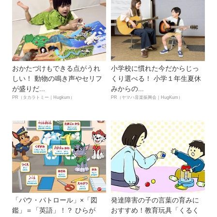
おかたづけもできる点がうれ
小学校に慣れた今だからじっ
しい！ 動物の鳴き声やセリフ
くり選べる！ 小学１年生夏休
が盛りだ...
みからの...
PR（タカラトミー｜Hugkum）
PR（ヤマハ音楽振興会｜HugKum）
「パウ・パトロール」×「図
発達障害の子の言葉の育みに
鑑」＝「英語」！？ ひらが
おすすめ！教育玩具「くるく