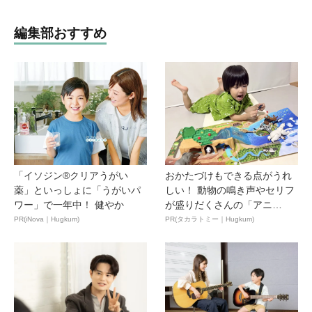
編集部おすすめ
「イソジン®クリアうがい
おかたづけもできる点がうれ
薬」といっしょに「うがいパ
しい！ 動物の鳴き声やセリフ
ワー」で一年中！ 健やか
が盛りだくさんの「アニ
ア ...
PR(iNova｜Hugkum)
PR(タカラトミー｜Hugkum)