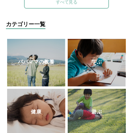
定評がある。豊かな経験を活かして、『幼
すべて見る
稚園』（小学館刊）で育児相談コーナーを
担当。子育て中のママたちに温かなメッセ
ージを伝えてきた。
カテゴリー一覧
パパママの教養
学ぶ
健康
遊ぶ