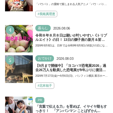
声優をつとめた映画『パウ・パトロール ザ・ダ
「パウパト」の愛称で親しまれる人気アニメ「パウ・パトロ
イノ・ムービー』ではあきらめなければ何でも
ール」の劇場版シリーズ第3弾、映画『パウ・パトロール
できると子どもに知ってほしい
ザ…
#長南真理恵
4
暮らし
2026.08.06
令和８年８月８日は願いが叶いやすい《トリプ
ルエイト》の日！ 13日の獅子座の新月＆皆既
日食の影響にも注目
2026年8月8日は、日本では令和8年8月8日の8並びの日になり
ます。そしてこの日は、「ライオンズゲート」というとっ
て…
5
おでかけ
2026.08.03
【9月まで開催中】「ヨコハマ恐竜展2026」過
去26万人を動員した恐竜展が9年ぶりに復活！
夏休みのおでかけで楽しむポイントを完全ガイ
2026年7月17日(金)〜9月6日(日)、パシフィコ横浜 展示ホール
ド
Aにて「ヨコハマ恐竜展2026〜恐竜の食卓大図鑑〜」が開
催…
#北本祐子
PR
「言葉で伝える力」を育めば、イヤイヤ期もす
っきり！ 「アンパンマン ことばずかん...