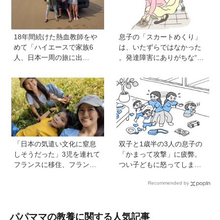
18年間続けた熱血教師をや
息子の「スカートめくり」
めて「ハイエースで家族6
は、いたずらではなかった
人、日本一周の旅に出
。発達障害にありがちな“誤
る！」…我が子の不登校を
学習”のしくみ【療育アドバ
きっかけに、新たな一歩を
イザーが解説】
踏み出した教師夫妻の決断
「日本の気遣い文化に窒息
双子と1歳半の3人の息子の
しそうだった」3児を連れて
「かまって攻撃」に疲弊。
フランスに移住、フランス
つい子どもに怒ってしまい
の洗礼で痛感した日本のあ
自己嫌悪の日々です【愛子
Recommended by
りがたみ【vol.13】
先生の子育てお悩み相談
室】
パパママの教養に関する人気記事