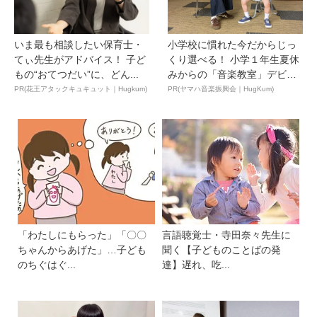
いま最も相談したい保育士・
小学校に慣れた今だからじっ
てぃ先生がアドバイス！ 子ど
くり選べる！ 小学１年生夏休
もの“おてつだい”に、どん...
みからの「音楽教室」デビ
ュ...
PR(花王アタックキュキュット｜Hugkum)
PR(ヤマハ音楽振興会｜HugKum)
「わたしにもらった」「〇〇
言語聴覚士・寺田奈々先生に
ちゃんからあげた」…子ども
聞く【子どものことばの発
のちぐはぐ...
達】遅れ、吃...