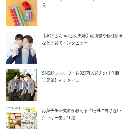
具
【JOYさんmaiさん夫婦】産後鬱や移住計画
など子育てインタビュー
SNS総フォロワー数320万人超えの【佐藤
三兄弟】インタビュー
お菓子缶研究家が教える「絶対に外さない
クッキー缶」10選