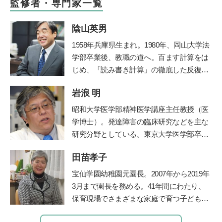
監修者・専門家一覧
陰山英男
1958年兵庫県生まれ。1980年、岡山大学法
学部卒業後、教職の道へ。百ます計算をは
じめ、「読み書き計算」の徹底した反復学
習と生活習慣の改善に取り組み、子ども達
岩浪 明
の学力を驚異的に向上させた。その指導法
である「陰山メソッド」は、教育者、保護
昭和大学医学部精神医学講座主任教授（医
者から注目を集め、「陰山メソッド」を教
学博士）。発達障害の臨床研究などを主な
材かした『徹底反復シリーズ』は、総計77
研究分野としている。東京大学医学部卒業
0万部の大ベストセラーとなっている。現
後、都立松沢病院などで臨床経験を積み、
在、YouTube『陰山英男公式チャンネル』
田苗孝子
東京大学医学部精神医学教室助教授、埼玉
で授業や講演を公開して注目を集めてい
医科大学准教授などを経て、2012年より現
宝仙学園幼稚園元園長。2007年から2019年
る。
http://kageyamahideo.com/
職。2015年より
昭和大学附属烏山病院長
を
3月まで園長を務める。41年間にわたり、
兼任、ADHD専門外来を担当。著書に、ベ
保育現場でさまざまな家庭で育つ子どもと
ストセラーとなった『発達障害』（文春新
その親を見守り続けた、その深い見識には
書）など多数。