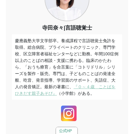
寺田奈々|言語聴覚士
慶應義塾大学文学部卒。養成課程で言語聴覚士免許を
取得。総合病院、プライベートのクリニック、専門学
校、区立障害者福祉センターなどに勤務。年間100症例
以上のことばの相談・支援に携わる。臨床のかたわ
ら、「おうち療育」を合言葉に「コトリドリル」シリ
ーズを製作・販売。専門は、子どものことばの発達全
般、吃音、発音指導、学習面のサポート、失語症、大
人の発音矯正。最新の著書に、
『０～４歳 ことばを
ひきだす親子あそび』
（小学館）がある。
公式HP