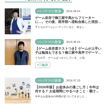
パパママの教養
2026.08.04
ゲーム依存で御三家中高からフリーター
に…。その後、医学部へ逆転合格した現役医
師が断言「ゲームの経験が受験勉強に役立っ
子どもがゲームにハマっていると、顔をし…
た」そう考える背景とは
パパママの教養
2026.08.04
【ゲーム依存度テストつき】ゲームが上手い
子は勉強もできる？御三家中高卒でゲーマー
の医師・阿部智史さんが教えるゲームしなが
うちの子、ゲームばっかりしている、と悩…
ら受験で勝つためのメソッド
#三輪泉
パパママの教養
2026.07.20
【2026年版】お盆休みの過ごし方｜今年は
何する？ お盆期間にやるべきこと・避ける
ことは
今年もお盆休みの時期が近づいてきました…