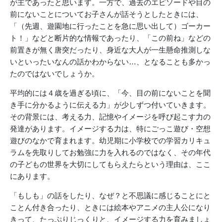
が主であったと思います。一方で、過去のエピソードや目の
前にないことについてお子さんが話そうとしたときには、
「（先週、遊園地に行ったことを急に思い出して）ゴーカー
ト！」などと断片的な情報であったり、「この前ね」などの
前置きが無く唐突だったり、身近な大人が一生懸命推測しな
いといったいなんの話かわからない…、となることも多かっ
たのではないでしょうか。
平均的には４歳を過ぎる頃に、「今、目の前にないことを聞
き手に分かるように伝える力」が少しずつ付いていきます。
その背景には、考える力、記憶やイメージを呼び起こす力の
発達があります。イメージする力は、特にごっこ遊び・空想
遊びのなかで育まれます。幼児期に小学校での学習カリキュ
ラムを先取りしてお勉強に力を入れるのではなく、その年代
の子どもの世界を大切にしてもらえたらという理由は、ここ
にあります。
「もしも」の話をしたり、なぜ？と不思議に感じることにと
ことん付き合ったり、ときには絵本やアニメの主人公になり
きって、たっぷりじっくりと、イメージする力を育みましょ