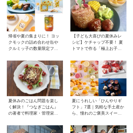
ツ】は簡単なのに華やか♡
帰省や夏の集まりに！ ヨッ
【子ども大喜びの夏休みレ
クモックの詰め合わせ缶や
シピ】ケチャップ不要！ 夏
クルミッ子の数量限定フレ
トマトで作る「極上お子様
ーバーなど、絶対に喜ばれ
ランチ」＆ジュースで簡単
る「夏の手土産」８選
「おまけゼリー」を料理
家・川上ミホさんが直伝
夏休みのごはん問題を楽し
夏にうれしい「ひんやりギ
く解決！『つなぎごはん』
フト」7選｜気軽な手土産か
の著者で料理家・管理栄養
ら、憧れのご褒美スイーツ
士の新谷友里江さんに教わ
まで
る「子どもと一緒に楽しめ
る夏休みレシピ」