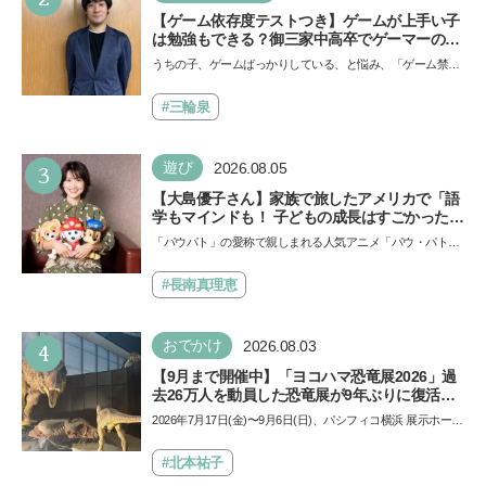
【ゲーム依存度テストつき】ゲームが上手い子
は勉強もできる？御三家中高卒でゲーマーの医
師・阿部智史さんが教えるゲームしながら受験
うちの子、ゲームばっかりしている、と悩み、「ゲーム禁
で勝つためのメソッド
止」を宣言し、子どもとトラブルになる家庭は多いもの。で
も…
#三輪泉
3
遊び
2026.08.05
【大島優子さん】家族で旅したアメリカで「語
学もマインドも！ 子どもの成長はすごかった」
声優をつとめた映画『パウ・パトロール ザ・ダ
「パウパト」の愛称で親しまれる人気アニメ「パウ・パトロ
イノ・ムービー』ではあきらめなければ何でも
ール」の劇場版シリーズ第3弾、映画『パウ・パトロール
できると子どもに知ってほしい
ザ…
#長南真理恵
4
おでかけ
2026.08.03
【9月まで開催中】「ヨコハマ恐竜展2026」過
去26万人を動員した恐竜展が9年ぶりに復活！
夏休みのおでかけで楽しむポイントを完全ガイ
2026年7月17日(金)〜9月6日(日)、パシフィコ横浜 展示ホール
ド
Aにて「ヨコハマ恐竜展2026〜恐竜の食卓大図鑑〜」が開
催…
#北本祐子