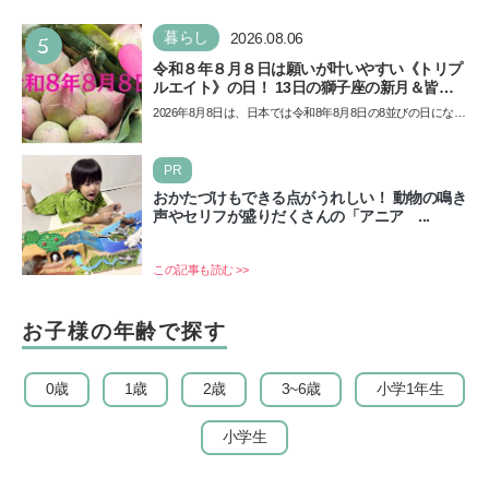
5
暮らし
2026.08.06
令和８年８月８日は願いが叶いやすい《トリプ
ルエイト》の日！ 13日の獅子座の新月＆皆既
日食の影響にも注目
2026年8月8日は、日本では令和8年8月8日の8並びの日になり
ます。そしてこの日は、「ライオンズゲート」というとっ
て…
PR
おかたづけもできる点がうれしい！ 動物の鳴き
声やセリフが盛りだくさんの「アニア ...
この記事も読む >>
お子様の年齢で探す
0歳
1歳
2歳
3~6歳
小学1年生
小学生