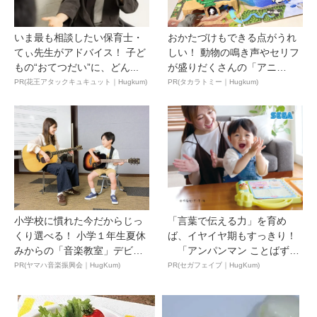
いま最も相談したい保育士・
おかたづけもできる点がうれ
てぃ先生がアドバイス！ 子ど
しい！ 動物の鳴き声やセリフ
もの“おてつだい”に、どん...
が盛りだくさんの「アニ
ア ...
PR(花王アタックキュキュット｜Hugkum)
PR(タカラトミー｜Hugkum)
小学校に慣れた今だからじっ
「言葉で伝える力」を育め
くり選べる！ 小学１年生夏休
ば、イヤイヤ期もすっきり！
みからの「音楽教室」デビ
「アンパンマン ことばずか
ュ...
ん...
PR(ヤマハ音楽振興会｜HugKum)
PR(セガフェイブ｜HugKum)