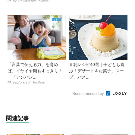
PR（ヤマハ音楽振興会｜HugKum）
「言葉で伝える力」を育め
豆乳レシピ40選｜子どもも喜
ば、イヤイヤ期もすっきり！
ぶ！デザート＆お菓子、スー
「アンパン...
プ、パス...
PR（セガフェイブ｜HugKum）
Recommended by
関連記事