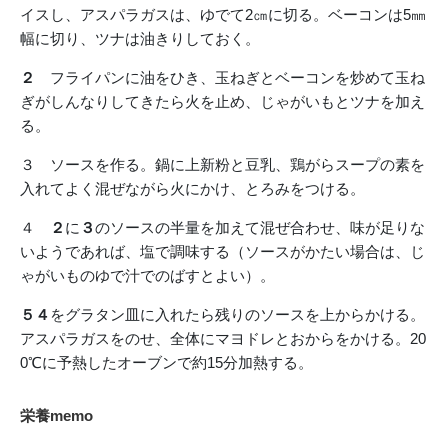
イスし、アスパラガスは、ゆでて2㎝に切る。ベーコンは5㎜
幅に切り、ツナは油きりしておく。
２
フライパンに油をひき、玉ねぎとベーコンを炒めて玉ね
ぎがしんなりしてきたら火を止め、じゃがいもとツナを加え
る。
３ ソースを作る。鍋に上新粉と豆乳、鶏がらスープの素を
入れてよく混ぜながら火にかけ、とろみをつける。
４
２
に
３
のソースの半量を加えて混ぜ合わせ、味が足りな
いようであれば、塩で調味する（ソースがかたい場合は、じ
ゃがいものゆで汁でのばすとよい）。
５４
をグラタン皿に入れたら残りのソースを上からかける。
アスパラガスをのせ、全体にマヨドレとおからをかける。20
0℃に予熱したオーブンで約15分加熱する。
栄養memo