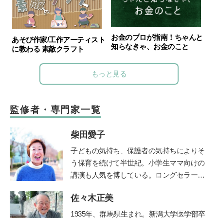
お金のプロが指南！ちゃんと
あそび作家/工作アーティスト
知らなきゃ、お金のこと
に教わる 素敵クラフト
もっと見る
監修者・専門家一覧
柴田愛子
子どもの気持ち、保護者の気持ちによりそ
う保育を続けて半世紀。小学生ママ向けの
講演も人気を博している。ロングセラー絵
本『けんかのきもち』（ポプラ社）、『こ
佐々木正美
どものみかた 春夏秋冬』（福音館書
店）、『あなたが自分らしく生きれば、子
1935年、群馬県生まれ。新潟大学医学部卒