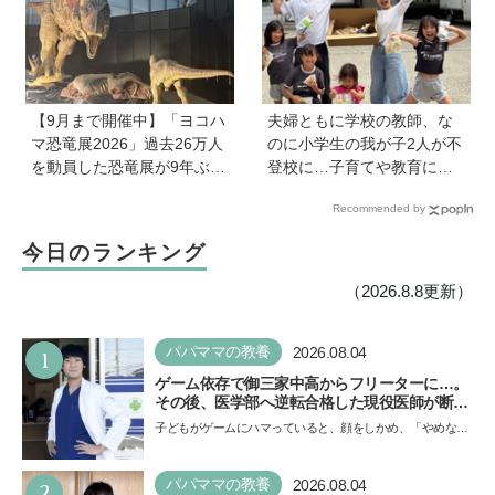
【9月まで開催中】「ヨコハ
夫婦ともに学校の教師、な
マ恐竜展2026」過去26万人
のに小学生の我が子2人が不
を動員した恐竜展が9年ぶり
登校に…子育てや教育に悩
に復活！ 夏休みのおでかけ
むうち、熱血教師パパが
Recommended by
で楽しむポイントを完全ガ
「退職しよう」と決意する
イド
まで
今日のランキング
（2026.8.8更新）
1
パパママの教養
2026.08.04
ゲーム依存で御三家中高からフリーターに…。
その後、医学部へ逆転合格した現役医師が断言
「ゲームの経験が受験勉強に役立った」そう考
子どもがゲームにハマっていると、顔をしかめ、「やめなさ
える背景とは
い！」という親御さんは多いでしょう。中学受験を控えて
い…
2
パパママの教養
2026.08.04