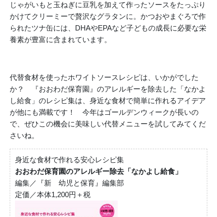
じゃがいもと玉ねぎに豆乳を加えて作ったソースをたっぷり
かけてクリーミーで贅沢なグラタンに。かつおやまぐろで作
られたツナ缶には、DHAやEPAなど子どもの成長に必要な栄
養素が豊富に含まれています。
代替食材を使ったホワイトソースレシピは、いかがでした
か？ 『おおわだ保育園』のアレルギーを除去した「なかよ
し給食」のレシピ集は、身近な食材で簡単に作れるアイデア
が他にも満載です！ 今年はゴールデンウィークが長いの
で、ぜひこの機会に美味しい代替メニューを試してみてくだ
さいね。
身近な食材で作れる安心レシピ集
おおわだ保育園のアレルギー除去「なかよし給食」
編集／『新 幼児と保育』編集部
定価／本体1,200円＋税