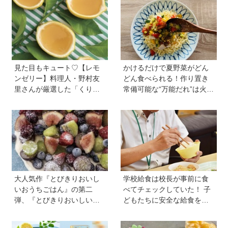
見た目もキュート♡【レモ
かけるだけで夏野菜がどん
ンゼリー】料理人・野村友
どん食べられる！作り置き
里さんが厳選した「くり返
常備可能な“万能だれ”は火を
しつくりたくなるレシピ」
使わず便利【管理栄養士監
から夏にピッタリなレシピ
修】
をピックアップ
大人気作『とびきりおいし
学校給食は校長が事前に食
いおうちごはん』の第二
べてチェックしていた！ 子
弾、『とびきりおいしいお
どもたちに安全な給食を届
うちおやつ』から作ってみ
けるために…法律に基づい
よう【フローズンフルー
た「検食」の現場を取材