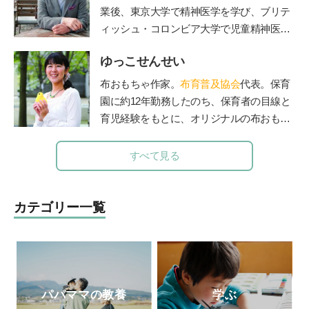
どもは幸せに育ちます』（小学館）、親向
業後、東京大学で精神医学を学び、ブリテ
けに『保育歴50年！愛子さんの子育てお悩
ィッシュ・コロンビア大学で児童精神医学
み相談室』（小学館）など多数。最新刊
の臨床訓練を受ける。帰国後、国立秩父学
は、「みんなの学校」の木村泰子さんとの
ゆっこせんせい
園や東京女子医科大学などで多数の臨床に
対談『保育も教育も「教える」から「学
携わる傍ら、全国の保育園、幼稚園、学
布おもちゃ作家。
布育普及協会
代表。保育
び」に変わらなきゃ』（小学館）。「りん
校、児童相談所などで勉強会、講演会を40
園に約12年勤務したのち、保育者の目線と
ごの木」HP
http://ringono-ki.org/
年以上続けた。『子どもへのまなざし』
育児経験をもとに、オリジナルの布おもち
（福音館書店）、『育てたように子は育つ
ゃを製作。手作りキットのお店「ゆっこ・
——相田みつをいのちのことば』『ひとり
とい」を立ち上げ、保育者を対象にした
すべて見る
親でも子どもは健全に育ちます』（小学
「保育セミナー」や子育て中のお母さん、
館）など著書多数。2017年逝去。半世紀に
お父さんを対象にした「布おもちゃ講座」
わたる臨床経験から著したこれら数多くの
で講師として活躍している。布おもちゃ作
カテゴリー一覧
育児書は、今も多くの母親たちの厚い信頼
家＆保育士「ゆっこせんせい」の『
布育®
と支持を得ている。
のすすめ～ちゃんと遊べばちゃんと育つ
』
パパママの教養
学ぶ