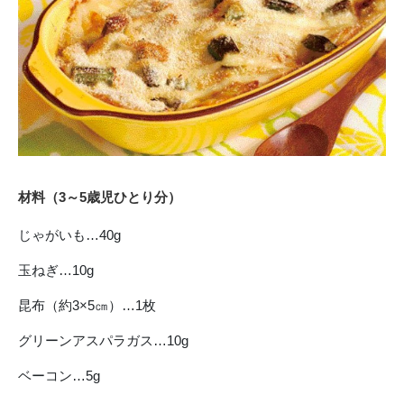
材料（3
～5
歳児ひとり分）
じゃがいも…40g
玉ねぎ…10g
昆布（約3×5㎝）…1枚
グリーンアスパラガス…10g
ベーコン…5g