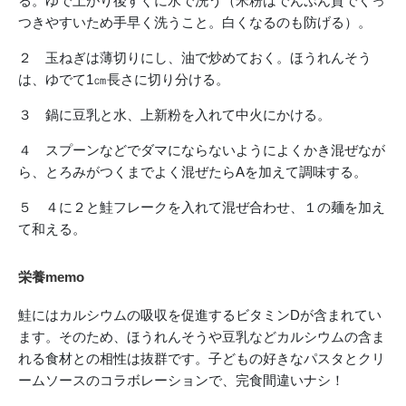
る。ゆで上がり後すぐに水で洗う（米粉はでんぷん質でくっ
つきやすいため手早く洗うこと。白くなるのも防げる）。
２ 玉ねぎは薄切りにし、油で炒めておく。ほうれんそう
は、ゆでて1㎝長さに切り分ける。
３ 鍋に豆乳と水、上新粉を入れて中火にかける。
４ スプーンなどでダマにならないようによくかき混ぜなが
ら、とろみがつくまでよく混ぜたらAを加えて調味する。
５ ４に２と鮭フレークを入れて混ぜ合わせ、１の麺を加え
て和える。
栄養memo
鮭にはカルシウムの吸収を促進するビタミンDが含まれてい
ます。そのため、ほうれんそうや豆乳などカルシウムの含ま
れる食材との相性は抜群です。子どもの好きなパスタとクリ
ームソースのコラボレーションで、完食間違いナシ！