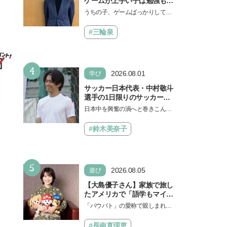
ゲームが上手い子は勉強もで
きる？御三家中高卒でゲーマ
うちの子、ゲームばっかりしてい
ーの医師・阿部智史さんが教
る、と悩み、「ゲーム禁止」を宣
えるゲームしながら受験で勝
言し、子どもとトラブルになる家
#三輪泉
つためのメソッド
庭は多いもの。でも…
4
2026.08.01
学び
サッカー日本代表・中村敬斗
選手の1日限りのサッカー教
室が開催！ プレーの極意から
日本中を興奮の渦へと巻きこんだF
子ども時代の話まで…学びと
IFAワールドカップ2026（北中米W
笑顔あふれる大盛況イベント
杯）。日本代表選手たちのプレー
#鈴木美奈子
を詳しくレポ
は私たちにたくさん…
5
2026.08.05
遊び
【大島優子さん】家族で旅し
たアメリカで「語学もマイン
ドも！ 子どもの成長はすごか
「パウパト」の愛称で親しまれる
った」声優をつとめた映画
人気アニメ「パウ・パトロール」
『パウ・パトロール ザ・ダイ
の劇場版シリーズ第3弾、映画『パ
#長南真理恵