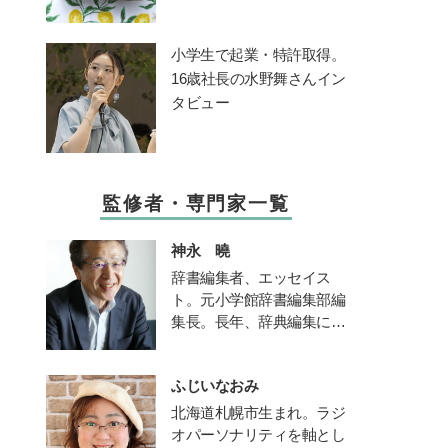
小学生で起業・特許取得。
16歳社長の水野舞さんイン
タビュー
監修者・専門家一覧
神永 曉
辞書編集者、エッセイス
ト。元小学館辞書編集部編
集長。長年、辞典編集に携
わり、辞書に関する著作、
「日本語」「言葉の使い
ふじいなおみ
方」などの講演も多い。文
化審議会国語分科会委員。
北海道札幌市生まれ。ラジ
著書に『悩ましい国語辞
オパーソナリティを軸とし