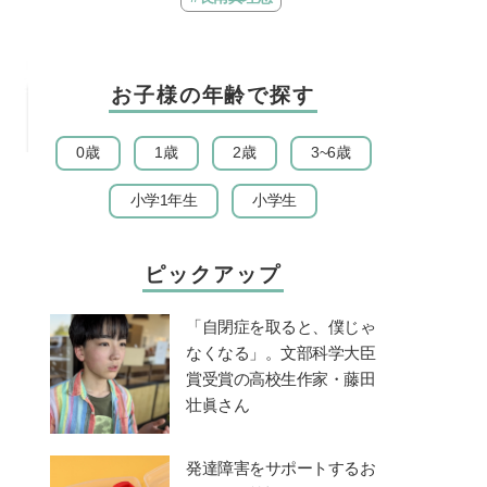
ノ・ムービー』ではあきらめ
ウ・パトロール ザ…
なければ何でもできると子ど
もに知ってほしい
お子様の年齢で探す
0歳
1歳
2歳
3~6歳
小学1年生
小学生
ピックアップ
「自閉症を取ると、僕じゃ
なくなる」。文部科学大臣
賞受賞の高校生作家・藤田
壮眞さん
発達障害をサポートするお