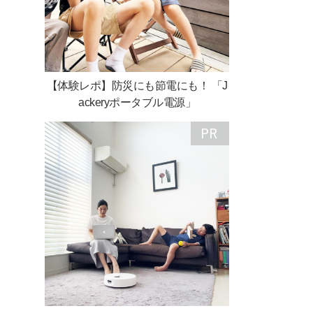
【体験レポ】防災にも節電にも！ 「J
ackeryポータブル電源」