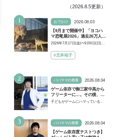
（2026.8.5更新）
1
2026.08.03
おでかけ
【9月まで開催中】「ヨコハ
マ恐竜展2026」過去26万人を
動員した恐竜展が9年ぶりに
2026年7月17日(金)〜9月6日(日)、
復活！ 夏休みのおでかけで楽
パシフィコ横浜 展示ホールAにて
しむポイントを完全ガイド
「ヨコハマ恐竜展2026〜恐竜の食
#北本祐子
卓大図鑑〜」が開催…
2
2026.08.04
パパママの教養
ゲーム依存で御三家中高から
フリーターに…。その後、医
学部へ逆転合格した現役医師
子どもがゲームにハマっている
が断言「ゲームの経験が受験
と、顔をしかめ、「やめなさ
勉強に役立った」そう考える
い！」という親御さんは多いでし
背景とは
3
ょう。中学受験を控えてい…
2026.08.04
パパママの教養
【ゲーム依存度テストつき】