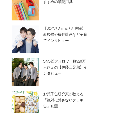
すすめの筆記用具
【JOYさんmaiさん夫婦】
産後鬱や移住計画など子育
てインタビュー
SNS総フォロワー数320万
人超えの【佐藤三兄弟】イ
ンタビュー
お菓子缶研究家が教える
「絶対に外さないクッキー
缶」10選