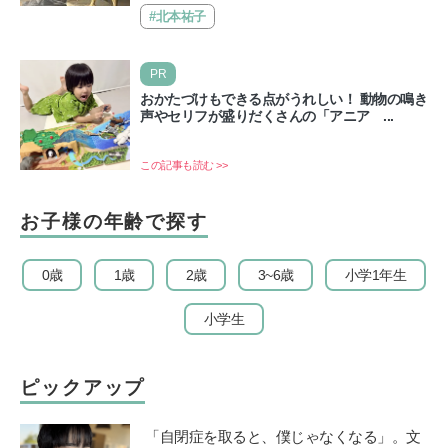
催…
#北本祐子
PR
おかたづけもできる点がうれしい！ 動物の鳴き
声やセリフが盛りだくさんの「アニア ...
この記事も読む >>
お子様の年齢で探す
0歳
1歳
2歳
3~6歳
小学1年生
小学生
ピックアップ
「自閉症を取ると、僕じゃなくなる」。文