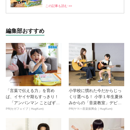
この記事も読む >>
編集部おすすめ
「言葉で伝える力」を育め
小学校に慣れた今だからじっ
ば、イヤイヤ期もすっきり！
くり選べる！ 小学１年生夏休
「アンパンマン ことばずか
みからの「音楽教室」デビ
ん...
ュ...
PR(セガフェイブ｜HugKum)
PR(ヤマハ音楽振興会｜HugKum)