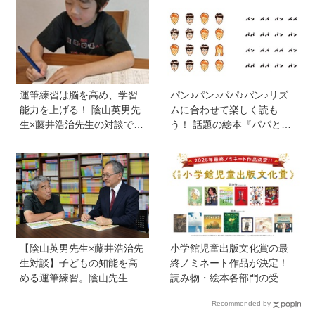
声かけは「睡眠が何より大
学びと笑顔あふれる大盛況
事」「勉強イヤならしなく
イベントを詳しくレポ
ていいよ」
運筆練習は脳を高め、学習
パン♪パン♪パパ♪パン♪リズ
能力を上げる！ 陰山英男先
ムに合わせて楽しく読も
生×藤井浩治先生の対談でわ
う！ 話題の絵本『パパとパ
かった驚きの事実。『1年生
ン』を作った、ご夫婦ユニ
のかん字運筆ドリル』は字
ット・サニーブックスさん
形も覚えられる
に聞く子育てと絵本づくり
のお話
【陰山英男先生×藤井浩治先
小学館児童出版文化賞の最
生対談】子どもの知能を高
終ノミネート作品が決定！
める運筆練習。陰山先生が
読み物・絵本各部門の受賞
「指先を自在にコントロー
候補13作品は？
Recommended by
ルできるようになれば、文