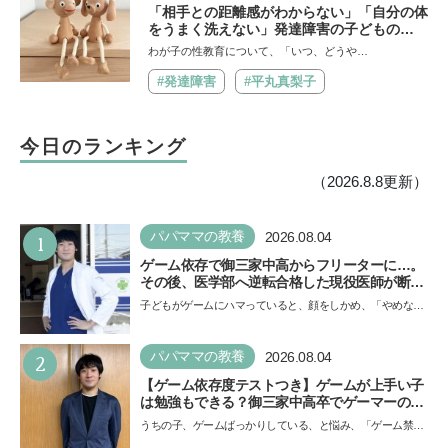
「相手との距離感がわからない」「自分の体
をうまく洗えない」発達障害の子どもの
「性」に関する困りごと・性教育のポイント
わが子の性教育について、「いつ、どうや…
は？【『発達障害の子の性のルール』著者に
聞いた】
#発達障害
#平丸真梨子
今日のランキング
（2026.8.8更新）
1
パパママの教養
2026.08.04
ゲーム依存で御三家中高からフリーターに…。
その後、医学部へ逆転合格した現役医師が断言
「ゲームの経験が受験勉強に役立った」そう考
子どもがゲームにハマっていると、顔をしかめ、「やめなさ
える背景とは
い！」という親御さんは多いでしょう。中学受験を控えて
い…
2
パパママの教養
2026.08.04
【ゲーム依存度テストつき】ゲームが上手い子
は勉強もできる？御三家中高卒でゲーマーの医
師・阿部智史さんが教えるゲームしながら受験
うちの子、ゲームばっかりしている、と悩み、「ゲーム禁
で勝つためのメソッド
止」を宣言し、子どもとトラブルになる家庭は多いもの。で