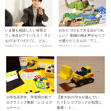
いま最も相談したい保育士・
おかたづけもできる点がうれ
てぃ先生がアドバイス！ 子ど
しい！ 動物の鳴き声やセリフ
もの“おてつだい”に、どん...
が盛りだくさんの「アニ
ア ...
PR(花王アタックキュキュット｜Hugkum)
PR(タカラトミー｜Hugkum)
小学生高学年、学習用の新プ
【東大生の70％が遊んでい
ログラミング教材「レゴ エデ
た？】レゴブロックが知育に
ュケーシ...
最適！ １...