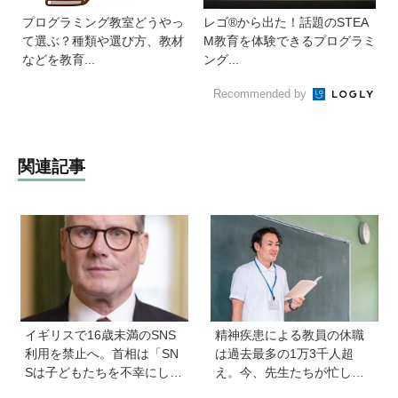
プログラミング教室どうやっ
レゴ®から出た！話題のSTEA
て選ぶ？種類や選び方、教材
M教育を体験できるプログラミ
などを教育...
ング...
Recommended by
関連記事
イギリスで16歳未満のSNS
精神疾患による教員の休職
利用を禁止へ。首相は「SN
は過去最多の1万3千人超
Sは子どもたちを不幸にして
え。今、先生たちが忙しす
いる」【親子で語る国際問
ぎるのはなぜ？【保護者が