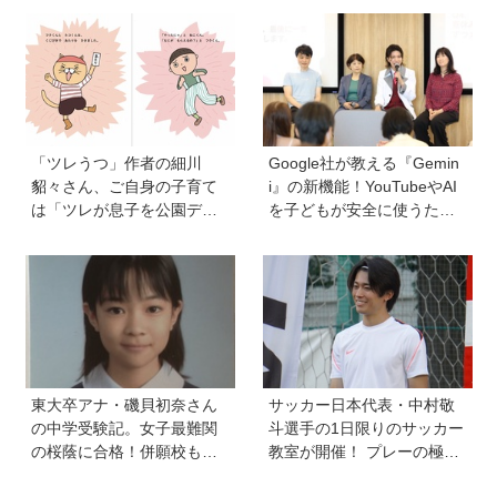
題】
知っておきたい学校のリア
ル】
「ツレうつ」作者の細川
Google社が教える『Gemin
貂々さん、ご自身の子育て
i』の新機能！YouTubeやAI
は「ツレが息子を公園デビ
を子どもが安全に使うため
ューさせてママ友を作って
の便利機能、学習に役立つ
いた」ーー初の創作絵本
教育チャンネルなど、家庭
「タネがひとつぶ」は幼か
で使うポイントとは？
った息子さんと共作した思
い出のストーリー
東大卒アナ・磯貝初奈さん
サッカー日本代表・中村敬
の中学受験記。女子最難関
斗選手の1日限りのサッカー
の桜蔭に合格！併願校も魅
教室が開催！ プレーの極意
力を感じた渋渋に。母親の
から子ども時代の話まで…