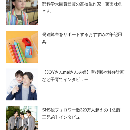
部科学大臣賞受賞の高校生作家・藤田壮眞
さん
発達障害をサポートするおすすめの筆記用
具
【JOYさんmaiさん夫婦】産後鬱や移住計画
など子育てインタビュー
SNS総フォロワー数320万人超えの【佐藤
三兄弟】インタビュー