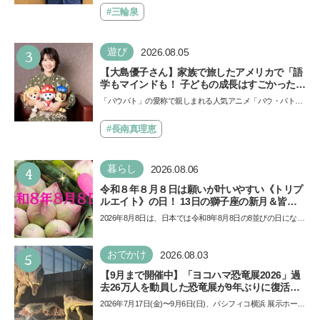
も…
#三輪泉
3
遊び
2026.08.05
【大島優子さん】家族で旅したアメリカで「語
学もマインドも！ 子どもの成長はすごかった」
声優をつとめた映画『パウ・パトロール ザ・ダ
「パウパト」の愛称で親しまれる人気アニメ「パウ・パトロ
イノ・ムービー』ではあきらめなければ何でも
ール」の劇場版シリーズ第3弾、映画『パウ・パトロール
できると子どもに知ってほしい
ザ…
#長南真理恵
4
暮らし
2026.08.06
令和８年８月８日は願いが叶いやすい《トリプ
ルエイト》の日！ 13日の獅子座の新月＆皆既
日食の影響にも注目
2026年8月8日は、日本では令和8年8月8日の8並びの日になり
ます。そしてこの日は、「ライオンズゲート」というとっ
て…
5
おでかけ
2026.08.03
【9月まで開催中】「ヨコハマ恐竜展2026」過
去26万人を動員した恐竜展が9年ぶりに復活！
夏休みのおでかけで楽しむポイントを完全ガイ
2026年7月17日(金)〜9月6日(日)、パシフィコ横浜 展示ホール
ド
Aにて「ヨコハマ恐竜展2026〜恐竜の食卓大図鑑〜」が開