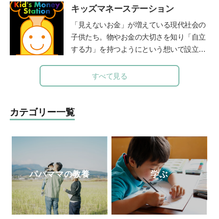
は、「みんなの学校」の木村泰子さんとの
キッズマネーステーション
職後は「なるほど！エージェント」を立ち
対談『保育も教育も「教える」から「学
上げ、料理家としても、テレビや雑誌など
「見えないお金」が増えている現代社会の
び」に変わらなきゃ』（小学館）。「りん
で幅広く活躍中。現在は英話学習アプリ開
子供たち。物やお金の大切さを知り「自立
ごの木」HP
http://ringono-ki.org/
発「
カラオケEnglish
」なども手がける。
する力」を持つようにという想いで設立。
『19時から作るごはん』『行正り香のイン
全国に約160名在籍する認定講師が自治体
テリア』（ともに講談社）など、著書は50
や学校などを中心に、お金教育・キャリア
すべて見る
冊以上。また、献立づくりの悩みを解決す
教育の授業や講演を行う。2018年までに11
るアプリ「今夜の献立、どうしよう？」で
00件以上の講座実績を持つ。
http://www.1ki
レシピ提案やコラムや料理のコツを動画で
nsenkyouiku.com/
カテゴリー一覧
配信している。
http://fooddays.jp/
パパママの教養
学ぶ