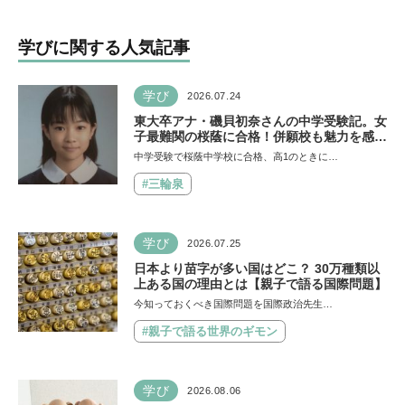
字を覚えることなんて簡
単！」という理由は？
学びに関する人気記事
学び
2026.07.24
東大卒アナ・磯貝初奈さんの中学受験記。女
子最難関の桜蔭に合格！併願校も魅力を感じ
た渋渋に。母親の声かけは「睡眠が何より大
中学受験で桜蔭中学校に合格、高1のときに…
事」「勉強イヤならしなくていいよ」
#三輪泉
学び
2026.07.25
日本より苗字が多い国はどこ？ 30万種類以
上ある国の理由とは【親子で語る国際問題】
今知っておくべき国際問題を国際政治先生…
#親子で語る世界のギモン
学び
2026.08.06