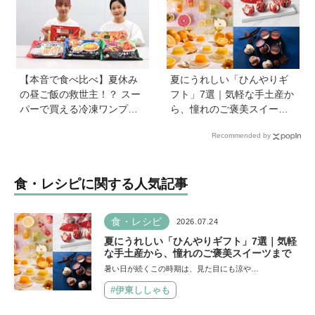
【本音で食べ比べ】夏休み
夏にうれしい「ひんやりギ
の昼ご飯の救世主！？ スー
フト」7選｜気軽な手土産か
パーで買える冷凍ワンプレ
ら、憧れのご褒美スイーツ
ート弁当をママたちが試
まで
Recommended by
食！
食・レシピに関する人気記事
食・レシピ
2026.07.24
夏にうれしい「ひんやりギフト」7選｜気軽
な手土産から、憧れのご褒美スイーツまで
暑い日が続くこの時期は、見た目にも涼や…
#伊東ししゃも