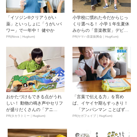
「イソジン®クリアうがい
小学校に慣れた今だからじっ
薬」といっしょに「うがいパ
くり選べる！ 小学１年生夏休
ワー」で一年中！ 健やか
みからの「音楽教室」デビ
ュ...
PR(iNova｜Hugkum)
PR(ヤマハ音楽振興会｜HugKum)
おかたづけもできる点がうれ
「言葉で伝える力」を育め
しい！ 動物の鳴き声やセリフ
ば、イヤイヤ期もすっきり！
が盛りだくさんの「アニ
「アンパンマン ことばずか
ア ...
ん...
PR(タカラトミー｜Hugkum)
PR(セガフェイブ｜HugKum)