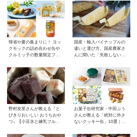
帰省や夏の集まりに！ ヨッ
国産・輸入パイナップルの
クモックの詰め合わせ缶や
違いと選び方。国産農家さ
クルミッ子の数量限定フレ
んに聞いた「失敗しない見
ーバーなど、絶対に喜ばれ
極め方」＆親子で楽しむア
る「夏の手土産」８選
イデア【季節のフルーツカ
ット便りvol.22】
野村友里さんが教える『と
お菓子缶研究家・中田ぷう
びきりおいしい おうちおや
さんが教える「絶対に外さ
つ』【小豆氷と練乳フルー
ないクッキー缶」10選｜マ
ツ氷】は暑い夏にぴった
マ友や義実家への贈り物、
り！ 小学生でもお手伝いで
自分へのご褒美に！