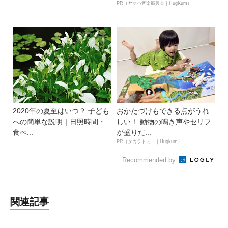
PR（ヤマハ音楽振興会｜HugKum）
2020年の夏至はいつ？ 子ども
おかたづけもできる点がうれ
への簡単な説明｜日照時間・
しい！ 動物の鳴き声やセリフ
食べ...
が盛りだ...
PR（タカラトミー｜Hugkum）
Recommended by
関連記事