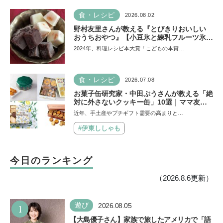
食・レシピ
2026.08.02
野村友里さんが教える『とびきりおいしい
おうちおやつ』【小豆氷と練乳フルーツ氷】
は暑い夏にぴったり！ 小学生でもお手伝い
2024年、料理レシピ本大賞「こどもの本賞…
できる
食・レシピ
2026.07.08
お菓子缶研究家・中田ぷうさんが教える「絶
対に外さないクッキー缶」10選｜ママ友や
義実家への贈り物、自分へのご褒美に！
近年、手土産やプチギフト需要の高まりと…
#伊東ししゃも
今日のランキング
（2026.8.6更新）
1
遊び
2026.08.05
【大島優子さん】家族で旅したアメリカで「語