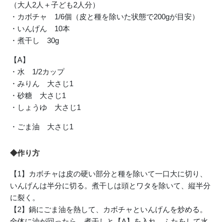
（大人2人＋子ども2人分）
・カボチャ 1/6個（皮と種を除いた状態で200gが目安）
・いんげん 10本
・煮干し 30g
【A】
・水 1/2カップ
・みりん 大さじ1
・砂糖 大さじ1
・しょうゆ 大さじ1
・ごま油 大さじ1
◆作り方
【1】カボチャは皮の硬い部分と種を除いて一口大に切り、
いんげんは半分に切る。煮干しは頭とワタを除いて、縦半分
に裂く。
【2】鍋にごま油を熱して、カボチャといんげんを炒める。
全体に油が回ったら、煮干しと【A】を入れ、ふたをして水