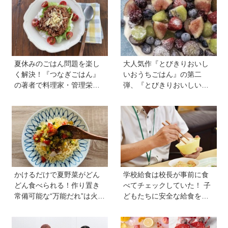
きる
夏休みのごはん問題を楽し
大人気作『とびきりおいし
く解決！『つなぎごはん』
いおうちごはん』の第二
の著者で料理家・管理栄養
弾、『とびきりおいしいお
士の新谷友里江さんに教わ
うちおやつ』から作ってみ
る「子どもと一緒に楽しめ
よう【フローズンフルー
る夏休みレシピ」
ツ】は簡単なのに華やか♡
かけるだけで夏野菜がどん
学校給食は校長が事前に食
どん食べられる！作り置き
べてチェックしていた！ 子
常備可能な“万能だれ”は火を
どもたちに安全な給食を届
使わず便利【管理栄養士監
けるために…法律に基づい
修】
た「検食」の現場を取材