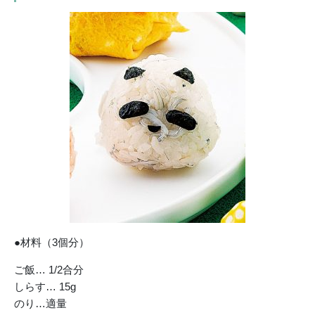
●材料（3個分）
ご飯… 1/2合分
しらす… 15g
のり…適量