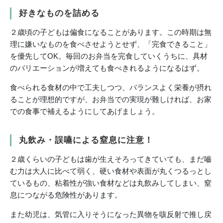
好きなものを詰める
２歳頃の子どもは偏食になることがあります。この時期は無
理に嫌いなものを食べさせようとせず、「完食できること」
を優先してOK。毎回のお弁当を完食していくうちに、具材
のバリエーションが増えても食べきれるようになるはず。
食べられる食材の中で工夫しつつ、バランスよく栄養が摂れ
ることが理想的ですが、お弁当での実現が難しければ、お家
での食事で補えるようにしてあげましょう。
丸飲み・誤嚥による窒息に注意！
２歳くらいの子どもは歯が生えそろってきていても、まだ嚙
む力は大人に比べて弱く、硬い食材や表面が丸くつるっとし
ているもの、粘着性が強い食材などは丸飲みしてしまい、窒
息につながる危険性があります。
また幼児は、気管に入りそうになった異物を咳反射で推し戻