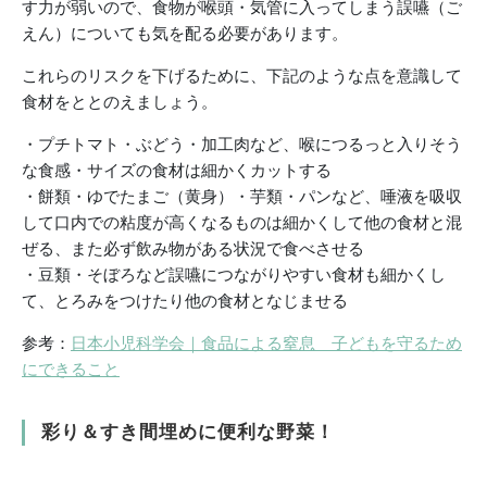
す力が弱いので、食物が喉頭・気管に入ってしまう誤嚥（ご
えん）についても気を配る必要があります。
これらのリスクを下げるために、下記のような点を意識して
食材をととのえましょう。
・プチトマト・ぶどう・加工肉など、喉につるっと入りそう
な食感・サイズの食材は細かくカットする
・餅類・ゆでたまご（黄身）・芋類・パンなど、唾液を吸収
して口内での粘度が高くなるものは細かくして他の食材と混
ぜる、また必ず飲み物がある状況で食べさせる
・豆類・そぼろなど誤嚥につながりやすい食材も細かくし
て、とろみをつけたり他の食材となじませる
参考：
日本小児科学会｜食品による窒息 子どもを守るため
にできること
彩り＆すき間埋めに便利な野菜！