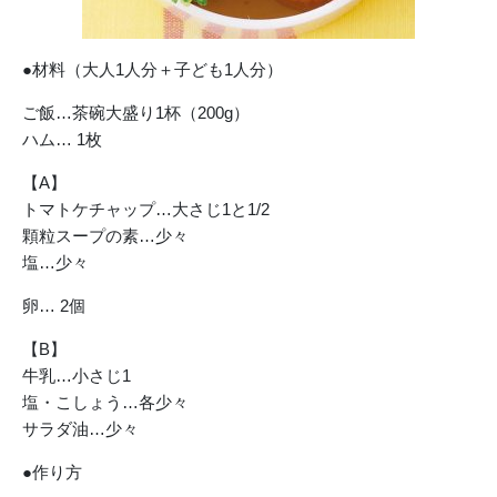
●材料（大人1人分＋子ども1人分）
ご飯…茶碗大盛り1杯（200g）
ハム… 1枚
【A】
トマトケチャップ…大さじ1と1/2
顆粒スープの素…少々
塩…少々
卵… 2個
【B】
牛乳…小さじ1
塩・こしょう…各少々
サラダ油…少々
●作り方