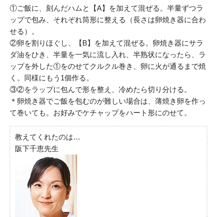
①ご飯に、刻んだハムと【A】を加えて混ぜる。半量ずつラ
ップで包み、それぞれ筒形に整える（長さは卵焼き器に合わ
せる）。
②卵を割りほぐし、【B】を加えて混ぜる。卵焼き器にサラ
ダ油をひき、半量を一気に流し入れ、半熟状になったら、ラ
ップを外した①をのせてクルクル巻き、卵に火が通るまで焼
く。同様にもう1個作る。
③②をラップに包んで形を整え、冷めたら切り分ける。
＊卵焼き器でご飯を包むのが難しい場合は、薄焼き卵を作っ
て巻いても。お好みでケチャップをハート形にのせて。
教えてくれたのは…
阪下千恵先生