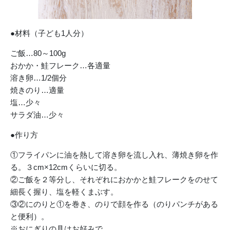
●材料（子ども1人分）
ご飯…80～100g
おかか・鮭フレーク…各適量
溶き卵…1/2個分
焼きのり…適量
塩…少々
サラダ油…少々
●作り方
①フライパンに油を熱して溶き卵を流し入れ、薄焼き卵を作
る。３cm×12cmくらいに切る。
②ご飯を２等分し、それぞれにおかかと鮭フレークをのせて
細長く握り、塩を軽くまぶす。
③②にのりと①を巻き、のりで顔を作る（のりパンチがある
と便利）。
※おにぎりの具はお好みで。