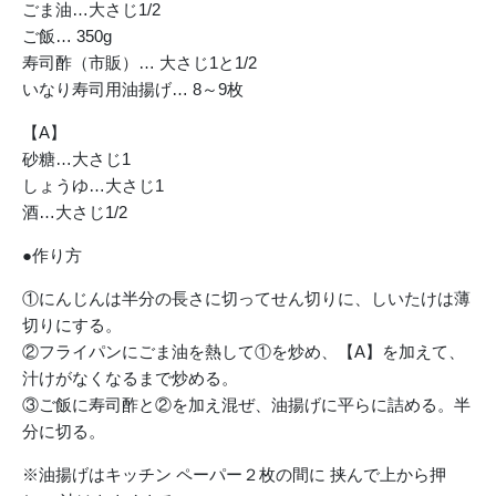
ごま油…大さじ1/2
ご飯… 350g
寿司酢（市販）… 大さじ1と1/2
いなり寿司用油揚げ… 8～9枚
【A】
砂糖…大さじ1
しょうゆ…大さじ1
酒…大さじ1/2
●作り方
①にんじんは半分の長さに切ってせん切りに、しいたけは薄
切りにする。
②フライパンにごま油を熱して①を炒め、【A】を加えて、
汁けがなくなるまで炒める。
③ご飯に寿司酢と②を加え混ぜ、油揚げに平らに詰める。半
分に切る。
※油揚げはキッチン ペーパー２枚の間に 挟んで上から押