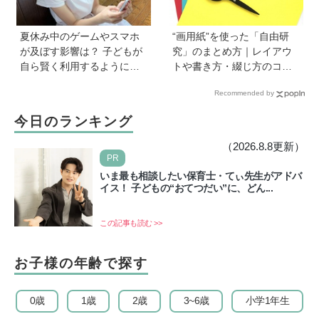
しい
夏休み中のゲームやスマホ
“画用紙”を使った「自由研
が及ぼす影響は？ 子どもが
究」のまとめ方｜レイアウ
自ら賢く利用するようにな
トや書き方・綴じ方のコツ
る声かけ方法を非認知能力
を紹介
Recommended by
の専門家・井上顕滋先生が
解説
今日のランキング
（2026.8.8更新）
PR
いま最も相談したい保育士・てぃ先生がアドバ
イス！ 子どもの“おてつだい”に、どん...
この記事も読む >>
お子様の年齢で探す
0歳
1歳
2歳
3~6歳
小学1年生