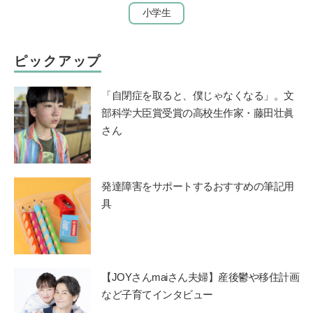
小学生
ピックアップ
「自閉症を取ると、僕じゃなくなる」。文
部科学大臣賞受賞の高校生作家・藤田壮眞
さん
発達障害をサポートするおすすめの筆記用
具
【JOYさんmaiさん夫婦】産後鬱や移住計画
など子育てインタビュー