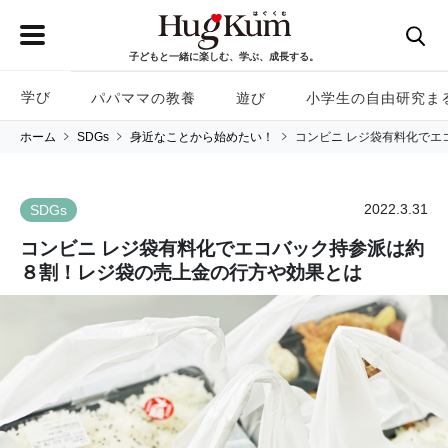
子どもと一緒に楽しむ、学ぶ、成長する。
学び
パパママの教養
遊び
小学生の自由研究ま
ホーム
SDGs
身近なことから始めたい！
コンビニ レジ袋有料化で
2022.3.31
SDGs
コンビニ レジ袋有料化でエコバック持参派は約
８割！レジ袋の売上金の行方や効果とは