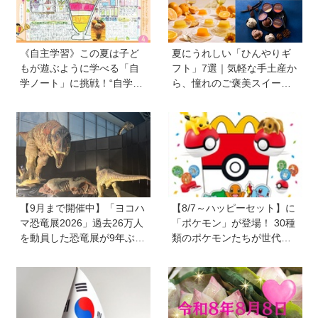
《自主学習》この夏は子ど
夏にうれしい「ひんやりギ
もが遊ぶように学べる「自
フト」7選｜気軽な手土産か
学ノート」に挑戦！“自学指
ら、憧れのご褒美スイーツ
導の達人”関西学院初等部教
まで
諭の森川正樹先生に訊く、
テーマの見つけ方やサポー
ト法。自由研究にも
【9月まで開催中】「ヨコハ
【8/7～ハッピーセット】に
マ恐竜展2026」過去26万人
「ポケモン」が登場！ 30種
を動員した恐竜展が9年ぶり
類のポケモンたちが世代を
に復活！ 夏休みのおでかけ
超えて勢ぞろい
で楽しむポイントを完全ガ
イド