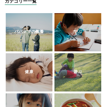
十七年』（いずれも草思社）、『一生もの
カテゴリー一覧
の語彙力』（ナツメ社）、『辞典編集者が
選ぶ 美しい日本語101』（時事通信
社）。監修に『こどもたちと楽しむ 知れ
ば知るほどお相撲ことば』（ベースボー
ル・マガジン社）。NHKの人気番組『チコ
パパママの教養
学ぶ
ちゃんに叱られる』にも、日本語のエキス
パートとして登場。新刊の『やっぱり悩ま
しい国語辞典』（時事通信社）が好評発売
中。
健康
遊ぶ