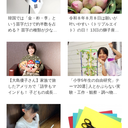
韓国では「金・朴・李」と
令和８年８月８日は願いが
いう苗字だけで約半数を占
叶いやすい《トリプルエイ
める？ 苗字の種類が少ない
ト》の日！ 13日の獅子座の
のはなぜ？ 【親子で語る国
新月＆皆既日食の影響にも
際問題】
注目
【大島優子さん】家族で旅
「小学5年生の自由研究」テ
したアメリカで「語学もマ
ーマ20選│人とかぶらない実
インドも！ 子どもの成長は
験・工作・観察・調べ物の
すごかった」声優をつとめ
おすすめ
た映画『パウ・パトロール
ザ・ダイノ・ムービー』で
はあきらめなければ何でも
できると子どもに知ってほ