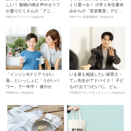
しい！ 動物の鳴き声やセリフ
くり選べる！ 小学１年生夏休
が盛りだくさんの「アニ
みからの「音楽教室」デビ
ア ...
ュ...
PR(タカラトミー｜Hugkum)
PR(ヤマハ音楽振興会｜HugKum)
「イソジン®クリアうがい
いま最も相談したい保育士・
薬」といっしょに「うがいパ
てぃ先生がアドバイス！ 子ど
ワー」で一年中！ 健やか
もの“おてつだい”に、どん...
PR(iNova｜Hugkum)
PR(花王アタックキュキュット｜Hugkum)