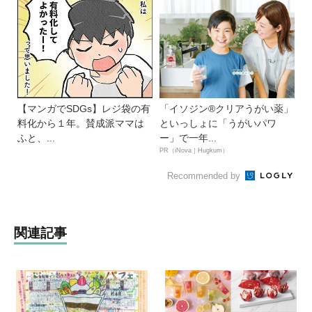
【マンガでSDGs】レジ袋の有
「イソジン®クリアうがい薬」
料化から１年。賛成派ママは
といっしょに「うがいパワ
ふと、...
ー」で一年...
PR（iNova｜Hugkum）
Recommended by
関連記事