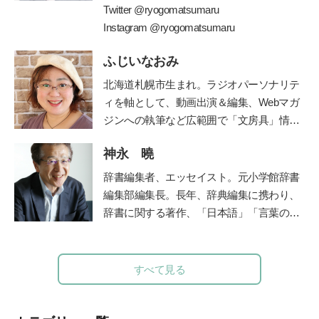
で一大ブームを巻き起こしている
Twitter @ryogomatsumaru
”
謎解き
”
の仕掛け人。現在は東大発の謎解きクリエ
Instagram @ryogomatsumaru
イター集団
RIDDLER(
株
)
を立ち上げ、仲間
ふじいなおみ
とともに様々なメディアに謎解きを仕掛け
ている。監修書籍に、『東大ナゾトレ』シ
北海道札幌市生まれ。ラジオパーソナリテ
リーズ
(
扶桑社
)
、『東大松丸式ナゾトキス
ィを軸として、動画出演＆編集、Webマガ
クール』『東大松丸式
名探偵コナンナゾ
ジンへの執筆など広範囲で「文房具」情報
トキ探偵団』
(
小学館
)
『頭をつかう新習慣
!
をご紹介する【文房具プレゼンター】とし
ナゾときタイム』
(NHK
出版
)
、など多数の
神永 曉
て活動。社会人になったときに両親から贈
謎解き本を手がける。
られた万年筆に、黒以外の様々な色のイン
辞書編集者、エッセイスト。元小学館辞書
クをいれて使えることを知り、一気にイン
編集部編集長。長年、辞典編集に携わり、
クコレクター(インク沼)になる。ご当地イ
辞書に関する著作、「日本語」「言葉の使
ンクが特に大好物。一人ムスメ(2015年生
い方」などの講演も多い。文化審議会国語
まれ)の母親としての視点から文房具を観
分科会委員。著書に『悩ましい国語辞典』
察し、レビュー記事を執筆している。
（時事通信社/角川ソフィア文庫）『さら
すべて見る
に悩ましい国語辞典』（時事通信社）、
『微妙におかしな日本語』『辞書編集、三