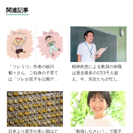
関連記事
「ツレうつ」作者の細川
精神疾患による教員の休職
貂々さん、ご自身の子育て
は過去最多の1万3千人超
は「ツレが息子を公園デビ
え。今、先生たちが忙しす
ューさせてママ友を作って
ぎるのはなぜ？【保護者が
いた」ーー初の創作絵本
知っておきたい学校のリア
「タネがひとつぶ」は幼か
ル】
った息子さんと共作した思
い出のストーリー
日本より苗字が多い国はど
「勉強しなさい！」で親子