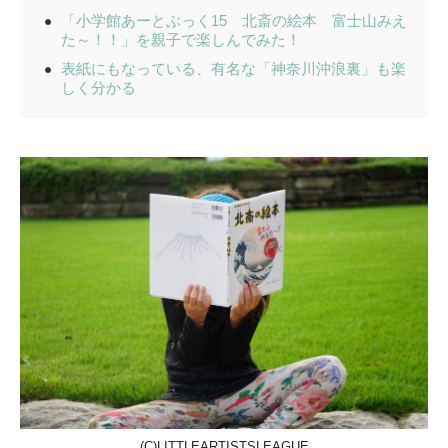
「小学館あーとぶっく15 北斎の絵本 富士山みえ
た～！！」を親子で楽しんでみた！
表紙にもなっている、有名な「神奈川沖浪裏」も楽
しく分かる
(C)LITTLEARTISTSLEAGUE