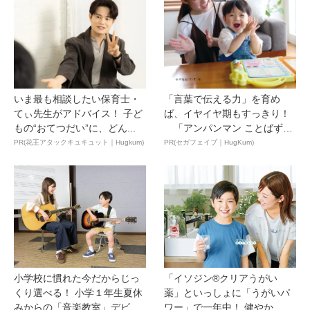
いま最も相談したい保育士・
「言葉で伝える力」を育め
てぃ先生がアドバイス！ 子ど
ば、イヤイヤ期もすっきり！
もの“おてつだい”に、どん...
「アンパンマン ことばずか
ん...
PR(花王アタックキュキュット｜Hugkum)
PR(セガフェイブ｜HugKum)
小学校に慣れた今だからじっ
「イソジン®クリアうがい
くり選べる！ 小学１年生夏休
薬」といっしょに「うがいパ
みからの「音楽教室」デビ
ワー」で一年中！ 健やか