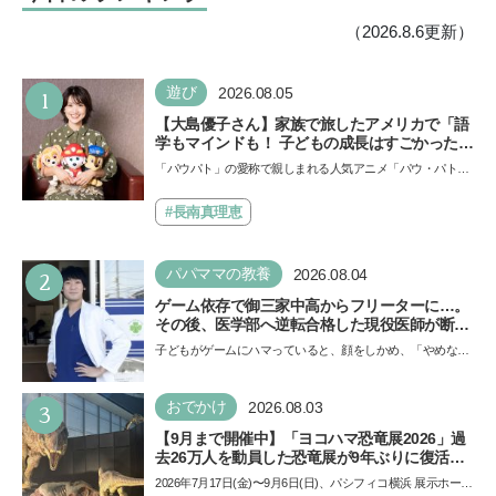
（2026.8.6更新）
1
遊び
2026.08.05
【大島優子さん】家族で旅したアメリカで「語
学もマインドも！ 子どもの成長はすごかった」
声優をつとめた映画『パウ・パトロール ザ・ダ
「パウパト」の愛称で親しまれる人気アニメ「パウ・パトロ
イノ・ムービー』ではあきらめなければ何でも
ール」の劇場版シリーズ第3弾、映画『パウ・パトロール
できると子どもに知ってほしい
ザ…
#長南真理恵
2
パパママの教養
2026.08.04
ゲーム依存で御三家中高からフリーターに…。
その後、医学部へ逆転合格した現役医師が断言
「ゲームの経験が受験勉強に役立った」そう考
子どもがゲームにハマっていると、顔をしかめ、「やめなさ
える背景とは
い！」という親御さんは多いでしょう。中学受験を控えて
い…
3
おでかけ
2026.08.03
【9月まで開催中】「ヨコハマ恐竜展2026」過
去26万人を動員した恐竜展が9年ぶりに復活！
夏休みのおでかけで楽しむポイントを完全ガイ
2026年7月17日(金)〜9月6日(日)、パシフィコ横浜 展示ホール
ド