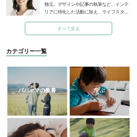
者から注目を集め、「陰山メソッド」を教
独立。デザインや記事の執筆など、インテ
材かした『徹底反復シリーズ』は、総計77
リアに特化した活動に加え、ライフスタイ
0万部の大ベストセラーとなっている。現
ルのコンサルティングなども行う。 家族
在、YouTube『陰山英男公式チャンネル』
の時間に笑顔を増やすアナログ時計「funp
すべて見る
で授業や講演を公開して注目を集めてい
unclock」シリーズデザイナー。仕事と並
る。
http://kageyamahideo.com/
行して、モンテッソーリ教師の資格取得を
目ざして、モンテッソーリ教育理論を学び
カテゴリー一覧
直し中。
公式サイト
パパママの教養
学ぶ