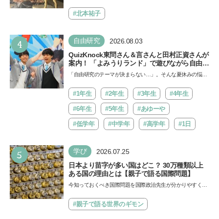
Aにて「ヨコハマ恐竜展2026〜恐竜の食卓大図鑑〜」が開
催…
#北本祐子
4
自由研究
2026.08.03
QuizKnock東問さん＆言さんと田村正資さんが
案内！ 「よみうりランド」で遊びながら自由研
究が進む期間限定イベントが開催
「自由研究のテーマが決まらない…」。そんな夏休みの悩み
にヒントをくれるイベントが、よみうりランド「グッジョ
バ!!…
#1年生
#2年生
#3年生
#4年生
#6年生
#5年生
#あゆーや
#低学年
#中学年
#高学年
#1日
5
学び
2026.07.25
日本より苗字が多い国はどこ？ 30万種類以上
ある国の理由とは【親子で語る国際問題】
今知っておくべき国際問題を国際政治先生が分かりやすく解
説してくれる「親子で語る国際問題」。今回は、苗字の種
類…
#親子で語る世界のギモン