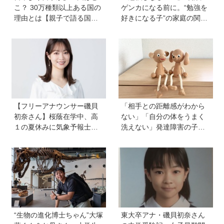
こ？ 30万種類以上ある国の
ゲンカになる前に。“勉強を
理由とは【親子で語る国際
好きになる子”の家庭の関わ
問題】
り方とは《教育の専門家・
永島瑠美先生に訊く》
【フリーアナウンサー磯貝
「相手との距離感がわから
初奈さん】桜蔭在学中、高
ない」「自分の体をうまく
１の夏休みに気象予報士試
洗えない」発達障害の子ど
験に合格！現在も東大大学
もの「性」に関する困りご
院で「学ぶ楽しさ」をずっ
と・性教育のポイントは？
と持ち続ける秘訣とは。親
【『発達障害の子の性のル
も「楽しい」をバックアッ
ール』著者に聞いた】
プする方法も
“生物の進化博士ちゃん”大塚
東大卒アナ・磯貝初奈さん