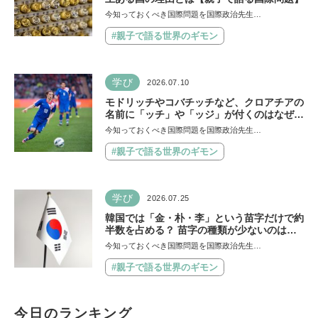
今知っておくべき国際問題を国際政治先生…
#親子で語る世界のギモン
学び
2026.07.10
モドリッチやコバチッチなど、クロアチアの
名前に「ッチ」や「ッジ」が付くのはなぜ？
【親子で語る国際問題】
今知っておくべき国際問題を国際政治先生…
#親子で語る世界のギモン
学び
2026.07.25
韓国では「金・朴・李」という苗字だけで約
半数を占める？ 苗字の種類が少ないのはな
ぜ？ 【親子で語る国際問題】
今知っておくべき国際問題を国際政治先生…
#親子で語る世界のギモン
今日のランキング