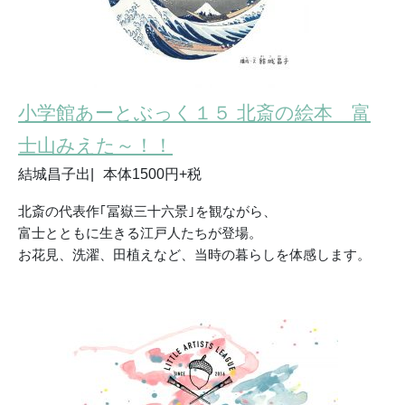
小学館あーとぶっく１５ 北斎の絵本 富
士山みえた～！！
結城昌子
出
本体1500円+税
北斎の代表作｢
冨嶽
三十六景｣を観ながら、
富士とともに生きる江戸人たちが登場。
お花見、洗濯、田植えなど、当時の暮らしを体感します。