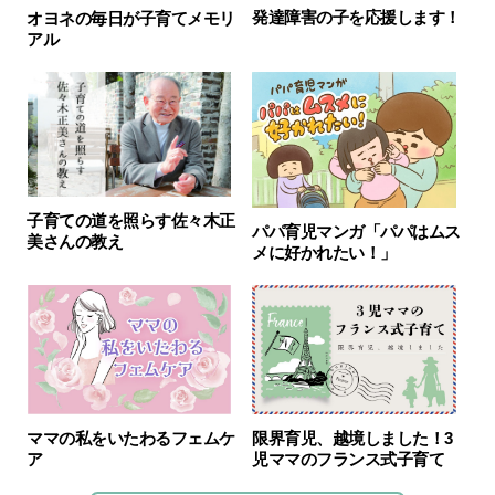
発達障害の子を応援します！
オヨネの毎日が子育てメモリ
アル
子育ての道を照らす佐々木正
パパ育児マンガ「パパはムス
美さんの教え
メに好かれたい！」
限界育児、越境しました！3
ママの私をいたわるフェムケ
児ママのフランス式子育て
ア