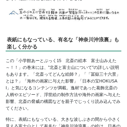
表紙にもなっている、有名な「神奈川沖浪裏」も
楽しく分かる
この「小学館あーとぶっく15 北斎の絵本 富士山みえた
～！！」の巻末には、‟北斎と富士山について”の詳しい説明
もあります。「北斎ってどんな絵師？」「「冨嶽三十六景」
とは？」「海外の画家に与えた影響」「日本の宝HOKUSA
I」と気になるコンテンツが満載。逸材であった葛飾北斎の
人柄やエピソード、浮世絵の制作方法や海外の画家へ与えた
影響、北斎の脅威の構図などを親子でじっくり読み込んでみ
てください。
特に、表紙にもなっている、大きな波しぶきの間から小さく
見える富士山として有名な「神奈川沖浪裏」の絵は、日本の