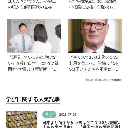
蓮くん＆お母さん。小学生
の中学受験記。女子最難関
の頃から解剖実験の世界に
の桜蔭に合格！併願校も魅
入り、現代において恐竜に
力を感じた渋渋に。母親の
近いワニを研究。「興味の
声かけは「睡眠が何より大
種まきはエンタメから」
事」「勉強イヤならしなく
ていいよ」
「頑張っているのに伸びな
イギリスで16歳未満のSNS
い」を抜け出す！ コツは“質
利用を禁止へ。首相は「SN
問力”や“量より理解度”、“面
Sは子どもたちを不幸にして
談は作戦会議”など。中学受
いる」【親子で語る国際問
Recommended by
験の専門家に聞く、伸びる
題】
学び方と親のサポート術
学びに関する人気記事
学び
2026.07.25
日本より苗字が多い国はどこ？ 30万種類以
上ある国の理由とは【親子で語る国際問題】