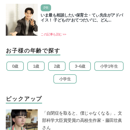
PR
いま最も相談したい保育士・てぃ先生がアドバ
イス！ 子どもの“おてつだい”に、どん...
この記事も読む >>
お子様の年齢で探す
0歳
1歳
2歳
3~6歳
小学1年生
小学生
ピックアップ
「自閉症を取ると、僕じゃなくなる」。文
部科学大臣賞受賞の高校生作家・藤田壮眞
さん