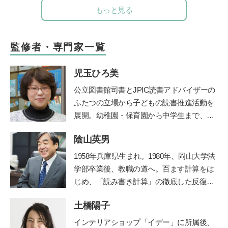
もっと見る
監修者・専門家一覧
児玉ひろ美
公立図書館司書とJPIC読書アドバイザーの
ふたつの立場から子どもの読書推進活動を
展開。幼稚園・保育園から中学生まで、お
話し会やブックトークの実践とともに、成
陰山英男
人への講座や講演を行う。近年は大学にて
児童文化財としての絵本の魅力を学生に伝
1958年兵庫県生まれ。1980年、岡山大学法
えている。
鎌倉女子大学短期大学部非常勤
学部卒業後、教職の道へ。百ます計算をは
講師など、幅広く活躍。著書に『0～5歳
じめ、「読み書き計算」の徹底した反復学
子どもを育てる「読み聞かせ」実践ガイ
習と生活習慣の改善に取り組み、子ども達
ド』『子どもを育てる0歳・1歳・2歳児に
土橋陽子
の学力を驚異的に向上させた。その指導法
ぴったりの絵本』（共に小学館）がある。
である「陰山メソッド」は、教育者、保護
インテリアショップ「イデー」に所属後、