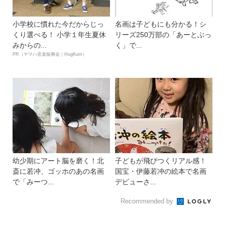
小学校に慣れた今だからじっ
名画は子どもにも分かる！シ
くり選べる！ 小学１年生夏休
リーズ250万部の「あーとぶっ
みからの...
く」で...
PR（ヤマハ音楽振興会｜HugKum）
幼少期にアート脳を磨く！北
子どもが飛びつくリアル感！
斎に若冲、ゴッホのあの名画
国宝・伊藤若冲の絵本で名画
で「みーつ...
デビューさ...
Recommended by