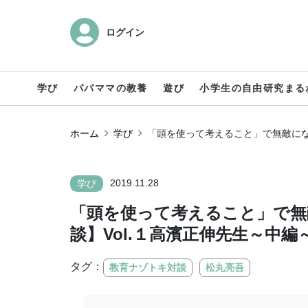
ログイン
学び
パパママの教養
遊び
小学生の自由研究まる
ホーム
学び
「頭を使って考えること」で無敵にな
2019.11.28
学び
「頭を使って考えること」で無
談】Vol.１高濱正伸先生～中編
タグ：
教育ナゾトキ対談
松丸亮吾