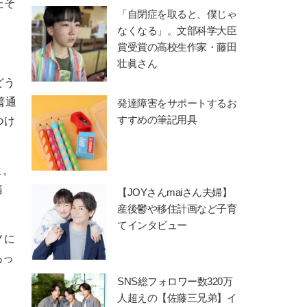
たそ
「自閉症を取ると、僕じゃ
なくなる」。文部科学大臣
賞受賞の高校生作家・藤田
壮眞さん
どう
普通
発達障害をサポートするお
すすめの筆記用具
つけ
よ。
痛
【JOYさんmaiさん夫婦】
産後鬱や移住計画など子育
てインタビュー
ノに
あっ
SNS総フォロワー数320万
人超えの【佐藤三兄弟】イ