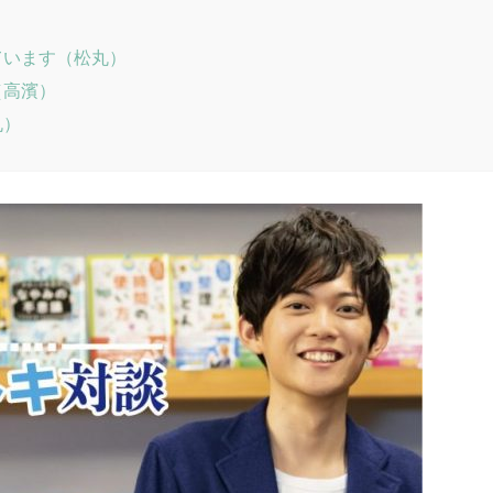
ています（松丸）
（高濱）
丸）