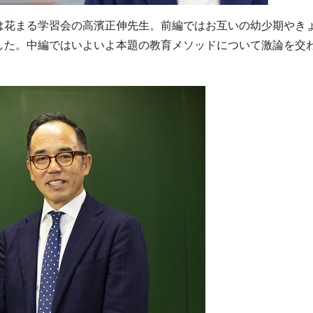
は花まる学習会の高濱正伸先生。前編ではお互いの幼少期やき
した。中編ではいよいよ本題の教育メソッドについて激論を交