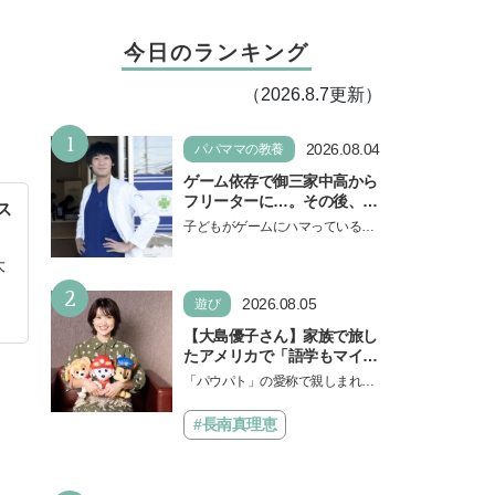
今日のランキング
（2026.8.7更新）
1
2026.08.04
パパママの教養
ゲーム依存で御三家中高から
フリーターに…。その後、医
ス
学部へ逆転合格した現役医師
子どもがゲームにハマっている
が断言「ゲームの経験が受験
と、顔をしかめ、「やめなさ
勉強に役立った」そう考える
大
い！」という親御さんは多いでし
背景とは
2
ょう。中学受験を控えてい…
2026.08.05
遊び
【大島優子さん】家族で旅し
たアメリカで「語学もマイン
ドも！ 子どもの成長はすごか
「パウパト」の愛称で親しまれる
った」声優をつとめた映画
人気アニメ「パウ・パトロール」
『パウ・パトロール ザ・ダイ
の劇場版シリーズ第3弾、映画『パ
#長南真理恵
ノ・ムービー』ではあきらめ
ウ・パトロール ザ…
なければ何でもできると子ど
もに知ってほしい