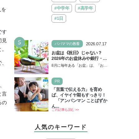
#中学年
#高学年
人を
#1日
です
5
切見
2026.07.17
パパママの教養
と。
お盆は《祝日》じゃない？
2026年のお盆休みや銀行・役
で、
所の営業や交通機関情報も紹
8月に毎年ある「お盆」は、「お盆
介
休み」と言われるのに祝日ではな
いのでしょうか？ 当記事では、ま
PR
ずは2026年のお盆…
、
「言葉で伝える力」を育め
と言
ば、イヤイヤ期もすっきり！
「アンパンマン ことばずか
るの
ん...
この記事も読む >>
人気のキーワード