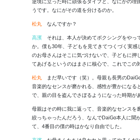
逆境に立った時に頑張るタイプと、なにかの理
うです。なにがその道を分けるのか。
松丸
なんですか？
高濱
それは、本人が決めてボクシングをやって
か。僕も30年、子どもを見てきてつくづく実
のお母さんはそこに気づけないで、子どもに押
てあげるというのはまさに核心で、これでこの
松丸
まだ早いです（笑）。母親も長男のDaiG
音楽的なセンスが磨かれる、感性が豊かになると
で、親の目を盗んでさぼるようになった時期が
母親はその時に我に返って、音楽的なセンスを
絞っちゃったんだろう、なんでDaiGo本人に
て、4番目の僕の時はかなり自由でした。