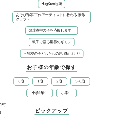
HugKum総研
あそび作家/工作アーティストに教わる 素敵
クラフト
発達障害の子を応援します！
親子で語る世界のギモン
不登校の子どもたちの居場所づくり
お子様の年齢で探す
0歳
1歳
2歳
3~6歳
小学1年生
小学生
の村
ピックアップ
類、