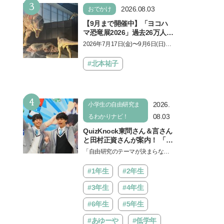
3
2026.08.03
おでかけ
【9月まで開催中】「ヨコハ
マ恐竜展2026」過去26万人を
動員した恐竜展が9年ぶりに
2026年7月17日(金)〜9月6日(日)、
復活！ 夏休みのおでかけで楽
パシフィコ横浜 展示ホールAにて
しむポイントを完全ガイド
「ヨコハマ恐竜展2026〜恐竜の食
#北本祐子
卓大図鑑〜」が開催…
4
2026.
小学生の自由研究ま
08.03
るわかりナビ！
QuizKnock東問さん＆言さん
と田村正資さんが案内！ 「よ
みうりランド」で遊びながら
「自由研究のテーマが決まらな
自由研究が進む期間限定イベ
い…」。そんな夏休みの悩みにヒ
ントが開催
ントをくれるイベントが、よみう
#1年生
#2年生
りランド「グッジョバ!!…
#3年生
#4年生
#6年生
#5年生
#あゆーや
#低学年