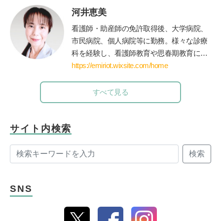
話し会やブックトークの実践とともに、成
河井恵美
人への講座や講演を行う。近年は大学にて
児童文化財としての絵本の魅力を学生に伝
看護師・助産師の免許取得後、大学病院、
えている。
鎌倉女子大学短期大学部非常勤
市民病院、個人病院等に勤務。様々な診療
講師など、幅広く活躍。著書に『0～5歳
科を経験し、看護師教育や思春期教育にも
子どもを育てる「読み聞かせ」実践ガイ
関わる。青年海外協力隊として海外に赴任
https://emiriot.wixsite.com/home
ド』『子どもを育てる0歳・1歳・2歳児に
後、国際保健を学ぶために修士課程に進
ぴったりの絵本』（共に小学館）がある。
学・修了。親御さん方へのアドバイスを充
すべて見る
実させたいと思い、保育士・公認心理師の
資格を取得して役立てている。現在は、世
界に住む妊婦さんや産後の方向けに、オン
サイト内検索
ラインサービス中心のエミリオット助産院
検索
を運営。
SNS