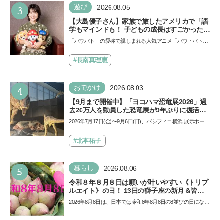
3
遊び
2026.08.05
【大島優子さん】家族で旅したアメリカで「語
学もマインドも！ 子どもの成長はすごかった」
声優をつとめた映画『パウ・パトロール ザ・ダ
「パウパト」の愛称で親しまれる人気アニメ「パウ・パトロ
イノ・ムービー』ではあきらめなければ何でも
ール」の劇場版シリーズ第3弾、映画『パウ・パトロール
できると子どもに知ってほしい
ザ…
#長南真理恵
4
おでかけ
2026.08.03
【9月まで開催中】「ヨコハマ恐竜展2026」過
去26万人を動員した恐竜展が9年ぶりに復活！
夏休みのおでかけで楽しむポイントを完全ガイ
2026年7月17日(金)〜9月6日(日)、パシフィコ横浜 展示ホール
ド
Aにて「ヨコハマ恐竜展2026〜恐竜の食卓大図鑑〜」が開
催…
#北本祐子
5
暮らし
2026.08.06
令和８年８月８日は願いが叶いやすい《トリプ
ルエイト》の日！ 13日の獅子座の新月＆皆既
日食の影響にも注目
2026年8月8日は、日本では令和8年8月8日の8並びの日になり
ます。そしてこの日は、「ライオンズゲート」というとっ