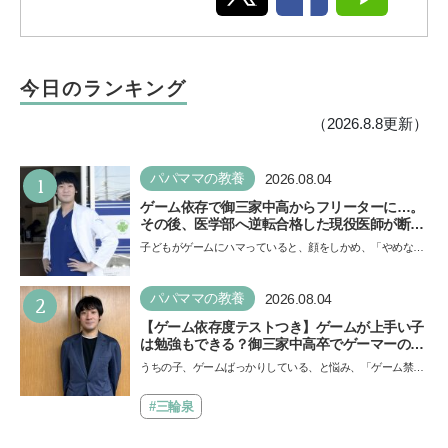
今日のランキング
（2026.8.8更新）
1
パパママの教養
2026.08.04
ゲーム依存で御三家中高からフリーターに…。
その後、医学部へ逆転合格した現役医師が断言
「ゲームの経験が受験勉強に役立った」そう考
子どもがゲームにハマっていると、顔をしかめ、「やめなさ
える背景とは
い！」という親御さんは多いでしょう。中学受験を控えて
い…
2
パパママの教養
2026.08.04
【ゲーム依存度テストつき】ゲームが上手い子
は勉強もできる？御三家中高卒でゲーマーの医
師・阿部智史さんが教えるゲームしながら受験
うちの子、ゲームばっかりしている、と悩み、「ゲーム禁
で勝つためのメソッド
止」を宣言し、子どもとトラブルになる家庭は多いもの。で
も…
#三輪泉