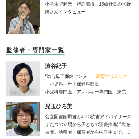
小学生で起業・特許取得。16歳社長の水野
舞さんインタビュー
監修者・専門家一覧
澁谷紀子
“総合母子保健センター
愛育クリニック
小児科・母子保健科部長
小児科専門医、アレルギー専門医。東京大
学医学部卒業。東大病院、山王病院、NTT
児玉ひろ美
東日本関東病院小児科などを経て現職。４
人の女の子の母でもある。”
公立図書館司書とJPIC読書アドバイザーの
ふたつの立場から子どもの読書推進活動を
展開。幼稚園・保育園から中学生まで、お