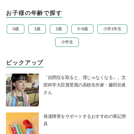
て…
お子様の年齢で探す
0歳
1歳
2歳
3~6歳
小学1年生
小学生
ピックアップ
「自閉症を取ると、僕じゃなくなる」。文
部科学大臣賞受賞の高校生作家・藤田壮眞
さん
発達障害をサポートするおすすめの筆記用
具