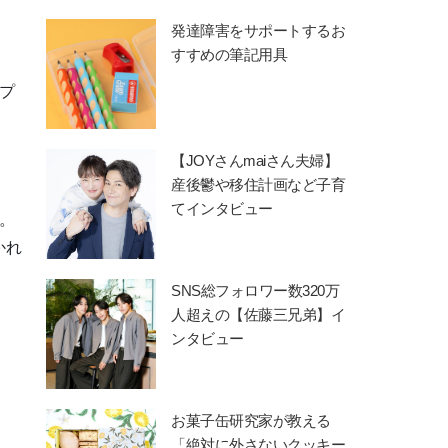
発達障害をサポートするお
すすめの筆記用具
プ
【JOYさんmaiさん夫婦】
産後鬱や移住計画など子育
てインタビュー
。
かれ
SNS総フォロワー数320万
人超えの【佐藤三兄弟】イ
ンタビュー
お菓子缶研究家が教える
「絶対に外さないクッキー