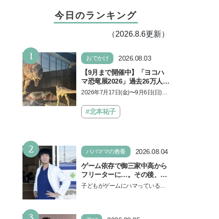
今日のランキング
（2026.8.6更新）
1
2026.08.03
おでかけ
【9月まで開催中】「ヨコハ
マ恐竜展2026」過去26万人を
動員した恐竜展が9年ぶりに
2026年7月17日(金)〜9月6日(日)、
復活！ 夏休みのおでかけで楽
パシフィコ横浜 展示ホールAにて
しむポイントを完全ガイド
「ヨコハマ恐竜展2026〜恐竜の食
#北本祐子
卓大図鑑〜」が開催…
2
2026.08.04
パパママの教養
ゲーム依存で御三家中高から
フリーターに…。その後、医
学部へ逆転合格した現役医師
子どもがゲームにハマっている
が断言「ゲームの経験が受験
と、顔をしかめ、「やめなさ
勉強に役立った」そう考える
い！」という親御さんは多いでし
背景とは
3
ょう。中学受験を控えてい…