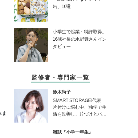
缶」10選
小学生で起業・特許取得。
16歳社長の水野舞さんイン
タビュー
監修者・専門家一覧
鈴木尚子
SMART STORAGE!代表
片付けに悩む中、独学で生
みま
活を改善し、片づけとパー
ソナルスタイリングの仕事
を開始。
雑誌『小学一年生』
メソッドを公開したブログ