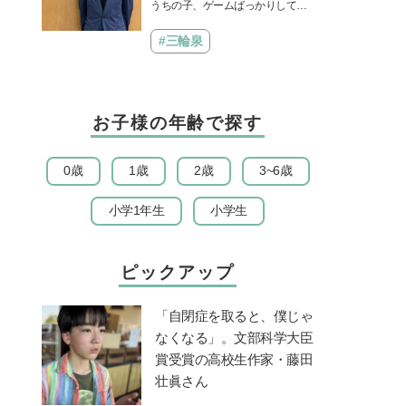
きる？御三家中高卒でゲーマ
うちの子、ゲームばっかりしてい
ーの医師・阿部智史さんが教
る、と悩み、「ゲーム禁止」を宣
えるゲームしながら受験で勝
言し、子どもとトラブルになる家
#三輪泉
つためのメソッド
庭は多いもの。でも…
お子様の年齢で探す
0歳
1歳
2歳
3~6歳
小学1年生
小学生
ピックアップ
「自閉症を取ると、僕じゃ
なくなる」。文部科学大臣
賞受賞の高校生作家・藤田
壮眞さん