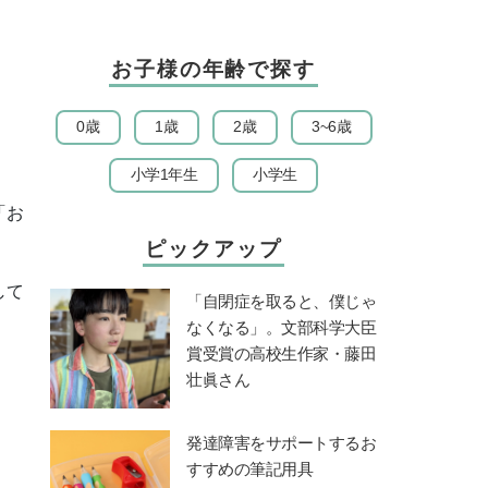
お子様の年齢で探す
0歳
1歳
2歳
3~6歳
小学1年生
小学生
「お
ピックアップ
して
「自閉症を取ると、僕じゃ
なくなる」。文部科学大臣
賞受賞の高校生作家・藤田
壮眞さん
発達障害をサポートするお
すすめの筆記用具