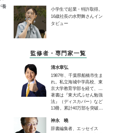
が養
小学生で起業・特許取得。
16歳社長の水野舞さんイン
タビュー
監修者・専門家一覧
清水章弘
1987
年、千葉県船橋市生ま
れ。私立海城中学高校、東
京大学教育学部を経て、同
大学院教育学研究科修士課
著書は『東大式ふせん勉強
程修了。中学高校時代に生
法』（ディスカバー）など
徒会長、サッカー部、応援
13
冊。累計
40
万部を突破。
団長、文化祭実行委員など
TBS
「ひるおび」コメンテ
神永 曉
を経験しながら東京大学に
ーター、北海道テレビ「イ
現役で合格。自身の時間の
チモニ！」などに出演。朝
辞書編集者、エッセイス