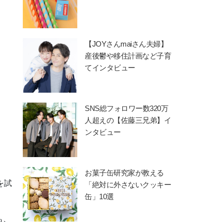
【JOYさんmaiさん夫婦】
産後鬱や移住計画など子育
てインタビュー
SNS総フォロワー数320万
人超えの【佐藤三兄弟】イ
ンタビュー
お菓子缶研究家が教える
を試
「絶対に外さないクッキー
缶」10選
も、