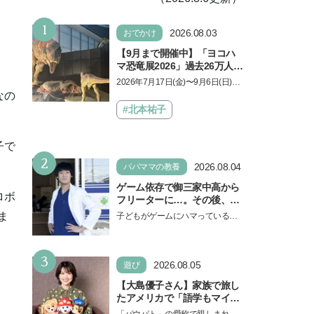
1
2026.08.03
おでかけ
【9月まで開催中】「ヨコハ
マ恐竜展2026」過去26万人を
動員した恐竜展が9年ぶりに
2026年7月17日(金)〜9月6日(日)、
復活！ 夏休みのおでかけで楽
なの
パシフィコ横浜 展示ホールAにて
しむポイントを完全ガイド
「ヨコハマ恐竜展2026〜恐竜の食
#北本祐子
卓大図鑑〜」が開催…
子で
2
2026.08.04
パパママの教養
ゲーム依存で御三家中高から
ロボ
フリーターに…。その後、医
学部へ逆転合格した現役医師
ま
子どもがゲームにハマっている
が断言「ゲームの経験が受験
と、顔をしかめ、「やめなさ
勉強に役立った」そう考える
い！」という親御さんは多いでし
背景とは
3
ょう。中学受験を控えてい…
2026.08.05
遊び
【大島優子さん】家族で旅し
たアメリカで「語学もマイン
ドも！ 子どもの成長はすごか
「パウパト」の愛称で親しまれる