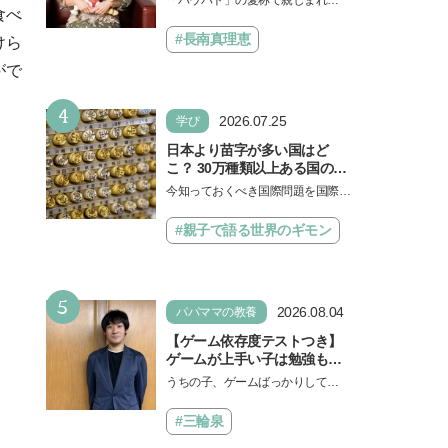
った」声優をつとめた映画
食べ
人気アニメ「パウ・パトロール」
『パウ・パトロール ザ・ダイ
の劇場版シリーズ第3弾、映画『パ
#長南真理恵
けら
ノ・ムービー』ではあきらめ
ウ・パトロール ザ…
なければ何でもできると子ど
がで
もに知ってほしい
4
2026.07.25
学び
日本より苗字が多い国はど
こ？ 30万種類以上ある国の理
由とは【親子で語る国際問
今知っておくべき国際問題を国際政
題】
治先生が分かりやすく解説してくれ
る「親子で語る国際問題」。今回
#親子で語る世界のギモン
は、苗字の種類…
5
2026.08.04
パパママの教養
【ゲーム依存度テストつき】
ゲームが上手い子は勉強もで
きる？御三家中高卒でゲーマ
うちの子、ゲームばっかりしてい
ーの医師・阿部智史さんが教
る、と悩み、「ゲーム禁止」を宣
えるゲームしながら受験で勝
言し、子どもとトラブルになる家
#三輪泉
つためのメソッド
庭は多いもの。でも…