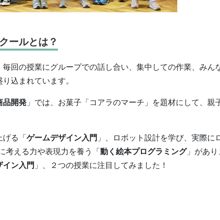
クールとは？
、毎回の授業にグループでの話し合い、集中しての作業、みん
盛り込まれています。
商品開発
」では、お菓子「コアラのマーチ」を題材にして、親
上げる「
ゲームデザイン
入門
」、ロボット設計を学び、実際に
に考える力や表現力を養う「
動く絵本
プログラミング
」があり
ザイン
入門
」、２つの授業に注目してみました！