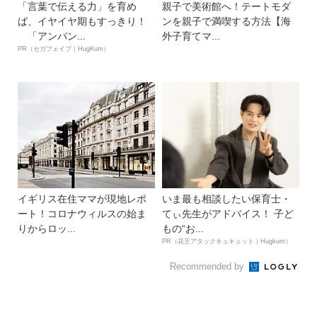
「言葉で伝える力」を育め
親子で美術館へ！テートモダ
ば、イヤイヤ期もすっきり！
ンを親子で満喫する方法【海
「アンパン...
外子育てマ...
PR（セガフェイブ｜HugKum）
イギリス在住ママが現地レポ
いま最も相談したい保育士・
ート！コロナウィルスの始ま
てぃ先生がアドバイス！ 子ど
りからロッ...
もの“お...
PR（花王アタックキュキュット｜Hugkum）
Recommended by