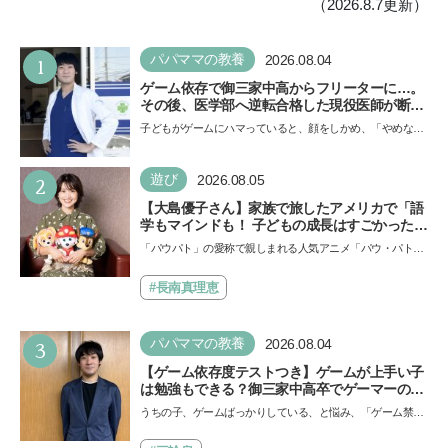
（2026.8.7更新）
1
パパママの教養
2026.08.04
ゲーム依存で御三家中高からフリーターに…。
その後、医学部へ逆転合格した現役医師が断言
「ゲームの経験が受験勉強に役立った」そう考
子どもがゲームにハマっていると、顔をしかめ、「やめなさ
える背景とは
い！」という親御さんは多いでしょう。中学受験を控えて
い…
2
遊び
2026.08.05
【大島優子さん】家族で旅したアメリカで「語
学もマインドも！ 子どもの成長はすごかった」
声優をつとめた映画『パウ・パトロール ザ・ダ
「パウパト」の愛称で親しまれる人気アニメ「パウ・パトロ
イノ・ムービー』ではあきらめなければ何でも
ール」の劇場版シリーズ第3弾、映画『パウ・パトロール
できると子どもに知ってほしい
ザ…
#長南真理恵
3
パパママの教養
2026.08.04
【ゲーム依存度テストつき】ゲームが上手い子
は勉強もできる？御三家中高卒でゲーマーの医
師・阿部智史さんが教えるゲームしながら受験
うちの子、ゲームばっかりしている、と悩み、「ゲーム禁
で勝つためのメソッド
止」を宣言し、子どもとトラブルになる家庭は多いもの。で