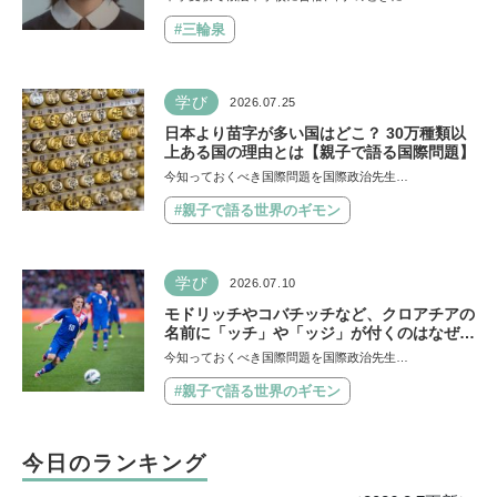
事」「勉強イヤならしなくていいよ」
#三輪泉
学び
2026.07.25
日本より苗字が多い国はどこ？ 30万種類以
上ある国の理由とは【親子で語る国際問題】
今知っておくべき国際問題を国際政治先生…
#親子で語る世界のギモン
学び
2026.07.10
モドリッチやコバチッチなど、クロアチアの
名前に「ッチ」や「ッジ」が付くのはなぜ？
【親子で語る国際問題】
今知っておくべき国際問題を国際政治先生…
#親子で語る世界のギモン
今日のランキング