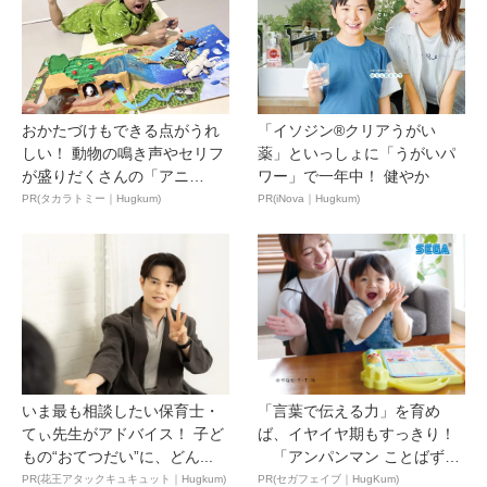
おかたづけもできる点がうれ
「イソジン®クリアうがい
しい！ 動物の鳴き声やセリフ
薬」といっしょに「うがいパ
が盛りだくさんの「アニ
ワー」で一年中！ 健やか
ア ...
PR(タカラトミー｜Hugkum)
PR(iNova｜Hugkum)
いま最も相談したい保育士・
「言葉で伝える力」を育め
てぃ先生がアドバイス！ 子ど
ば、イヤイヤ期もすっきり！
もの“おてつだい”に、どん...
「アンパンマン ことばずか
ん...
PR(花王アタックキュキュット｜Hugkum)
PR(セガフェイブ｜HugKum)