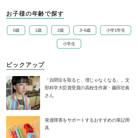
お子様の年齢で探す
0歳
1歳
2歳
3~6歳
小学1年生
小学生
ピックアップ
「自閉症を取ると、僕じゃなくなる」。文
部科学大臣賞受賞の高校生作家・藤田壮眞
さん
発達障害をサポートするおすすめの筆記用
具