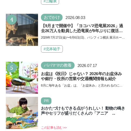
も…
#三輪泉
4
おでかけ
2026.08.03
【9月まで開催中】「ヨコハマ恐竜展2026」過
去26万人を動員した恐竜展が9年ぶりに復活！
夏休みのおでかけで楽しむポイントを完全ガイ
2026年7月17日(金)〜9月6日(日)、パシフィコ横浜 展示ホール
ド
Aにて「ヨコハマ恐竜展2026〜恐竜の食卓大図鑑〜」が開
催…
#北本祐子
5
パパママの教養
2026.07.17
お盆は《祝日》じゃない？ 2026年のお盆休み
や銀行・役所の営業や交通機関情報も紹介
8月に毎年ある「お盆」は、「お盆休み」と言われるのに祝
日ではないのでしょうか？ 当記事では、まずは2026年のお
盆…
PR
おかたづけもできる点がうれしい！ 動物の鳴き
声やセリフが盛りだくさんの「アニア ...
この記事も読む >>