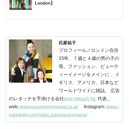
London】
氏家祐子
プロフィール／ロンドン在住
15年、７歳と４歳の男の子の
母。ファッション、ビューテ
ィーイメージをメインに 、イ
ギリス、アメリカ、日本など
ワールドワイドに雑誌、 広告
のレタッチを手掛ける会社
love retouch ltd.
代表。
web:
www.easypeasymama.co.uk
Instagram:
www.i
nstagram.com/yuko_easypeasymama/