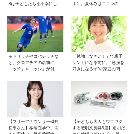
Sは子どもたちを不幸にして
ボ》。夏休みはニコンの特
いる」【親子で語る国際問
別展示「ミクロの世界 」
題】
へ！【高校生以下無料】
モドリッチやコバチッチな
「勉強しなさい！」で親子
ど、クロアチアの名前に
ゲンカになる前に。“勉強を
「ッチ」や「ッジ」が付く
好きになる子”の家庭の関わ
のはなぜ？【親子で語る国
り方とは《教育の専門家・
際問題】
永島瑠美先生に訊く》
【フリーアナウンサー磯貝
【子どもも大人もワクワク
初奈さん】桜蔭在学中、高
する透明文房具5選】透明だ
１の夏休みに気象予報士試
から仕組みがわかる！ 動か