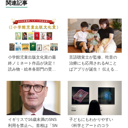
関連記事
小学館児童出版文化賞の最
言語聴覚士が監修、吃音の
終ノミネート作品が決定！
治療にも応用されるAIこと
読み物・絵本各部門の受賞
ばアプリが誕生！ 伝える力
候補13作品は？
を育み、親子の会話を楽し
める「ことたね」の魅力と
は
イギリスで16歳未満のSNS
子どもにもわかりやすい
利用を禁止へ。首相は「SN
《科学とアートのコラ