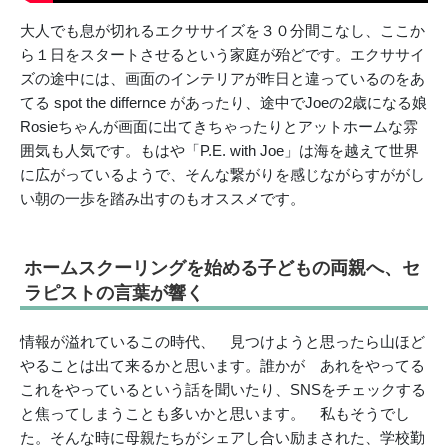
大人でも息が切れるエクササイズを３０分間こなし、ここか
ら１日をスタートさせるという家庭が殆どです。エクササイ
ズの途中には、画面のインテリアが昨日と違っているのをあ
てる spot the differnce があったり、途中でJoeの2歳になる娘
Rosieちゃんが画面に出てきちゃったりとアットホームな雰
囲気も人気です。もはや「P.E. with Joe」は海を越えて世界
に広がっているようで、そんな繋がりを感じながらすががし
い朝の一歩を踏み出すのもオススメです。
ホームスクーリングを始める子どもの両親へ、セ
ラピストの言葉が響く
情報が溢れているこの時代、 見つけようと思ったら山ほど
やることは出て来るかと思います。誰かが あれをやってる
これをやっているという話を聞いたり、SNSをチェックする
と焦ってしまうことも多いかと思います。 私もそうでし
た。そんな時に母親たちがシェアし合い励まされた、学校勤