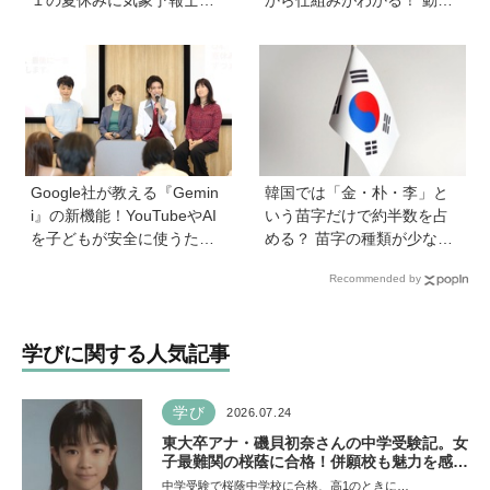
験に合格！現在も東大大学
すと中身の動きがまるわか
院で「学ぶ楽しさ」をずっ
り
と持ち続ける秘訣とは。親
も「楽しい」をバックアッ
プする方法も
Google社が教える『Gemin
韓国では「金・朴・李」と
i』の新機能！YouTubeやAI
いう苗字だけで約半数を占
を子どもが安全に使うため
める？ 苗字の種類が少ない
の便利機能、学習に役立つ
のはなぜ？ 【親子で語る国
Recommended by
教育チャンネルなど、家庭
際問題】
で使うポイントとは？
学びに関する人気記事
学び
2026.07.24
東大卒アナ・磯貝初奈さんの中学受験記。女
子最難関の桜蔭に合格！併願校も魅力を感じ
た渋渋に。母親の声かけは「睡眠が何より大
中学受験で桜蔭中学校に合格、高1のときに…