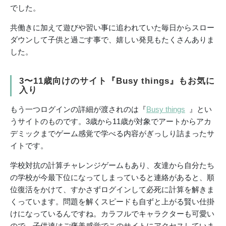
でした。
共働きに加えて遊びや習い事に追われていた毎日からスロー
ダウンして子供と過ごす事で、嬉しい発見もたくさんありま
した。
3〜11歳向けのサイト『Busy things』もお気に
入り
もう一つログインの詳細が渡されのは『
Busy things
』とい
うサイトのものです。3歳から11歳が対象でアートからアカ
デミックまでゲーム感覚で学べる内容がぎっしり詰まったサ
イトです。
学校対抗の計算チャレンジゲームもあり、友達から自分たち
の学校が今最下位になってしまっていると連絡があると、順
位復活をかけて、すかさずログインして必死に計算を解きま
くっています。問題を解くスピードも自ずと上がる賢い仕掛
けになっているんですね。カラフルでキャラクターも可愛い
ので、子供達はご褒美感覚でこのサイトにアクセスしていま