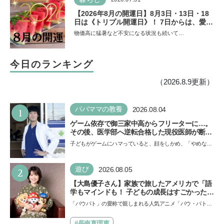
【2026年8月の開運日】8月3日・13日・18
日は《トリプル開運日》！ 7日からは、愛と
美とお金の星「金星」が、天秤座と蠍座に長
物価高に猛暑など不安になる状況も続いて…
期滞在を開始！
今日のランキング
（2026.8.9更新）
1
パパママの教養
2026.08.04
ゲーム依存で御三家中高からフリーターに…。
その後、医学部へ逆転合格した現役医師が断言
「ゲームの経験が受験勉強に役立った」そう考
子どもがゲームにハマっていると、顔をしかめ、「やめなさ
える背景とは
い！」という親御さんは多いでしょう。中学受験を控えて
い…
2
遊び
2026.08.05
【大島優子さん】家族で旅したアメリカで「語
学もマインドも！ 子どもの成長はすごかった」
声優をつとめた映画『パウ・パトロール ザ・ダ
「パウパト」の愛称で親しまれる人気アニメ「パウ・パトロ
イノ・ムービー』ではあきらめなければ何でも
ール」の劇場版シリーズ第3弾、映画『パウ・パトロール
できると子どもに知ってほしい
ザ…
#長南真理恵