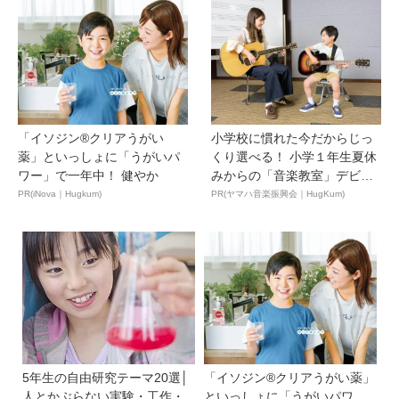
「イソジン®クリアうがい
小学校に慣れた今だからじっ
薬」といっしょに「うがいパ
くり選べる！ 小学１年生夏休
ワー」で一年中！ 健やか
みからの「音楽教室」デビ
ュ...
PR(iNova｜Hugkum)
PR(ヤマハ音楽振興会｜HugKum)
5年生の自由研究テーマ20選│
「イソジン®クリアうがい薬」
人とかぶらない実験・工作・
といっしょに「うがいパワ