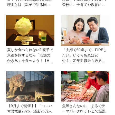
理由とは【親子で語る国際
登校に…子育てや教育に悩
問題】
むうち、熱血教師パパが
「退職しよう」と決意する
まで
夏しか食べられない⁉︎ 親子で
「夫婦で50歳までにFIREし
京都を旅するなら「老舗の
たい。いくらあれば安
かき氷」を食べよう！【Hu
心？」定年退職派も必見！
gKum京都隊が教える京の裏
老後資金の“見積もり方”をプ
ワザ・裏ミチ徹底ガイド】
ロが解説【連載第13回】
【9月まで開催中】「ヨコハ
魚屋さんなのに、まるでテ
マ恐竜展2026」過去26万人
ーマパーク!? テレビで話題