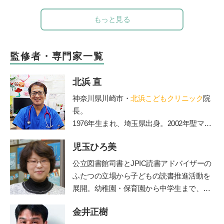
もっと見る
監修者・専門家一覧
北浜 直
神奈川県川崎市・
北浜こどもクリニック
院
長。
1976年生まれ、埼玉県出身。2002年聖マリ
アンナ医科大学卒業。2006年からは山王病
児玉ひろ美
院の新生児科医長務める。2010年に北浜こ
どもクリニックを開院。2012年医療法人社
公立図書館司書とJPIC読書アドバイザーの
団ペルセウス設立。The Japan Times誌の
ふたつの立場から子どもの読書推進活動を
「アジアのリーダー100人」に、2015年か
展開。幼稚園・保育園から中学生まで、お
ら3年連続選出されている。
話し会やブックトークの実践とともに、成
金井正樹
人への講座や講演を行う。近年は大学にて