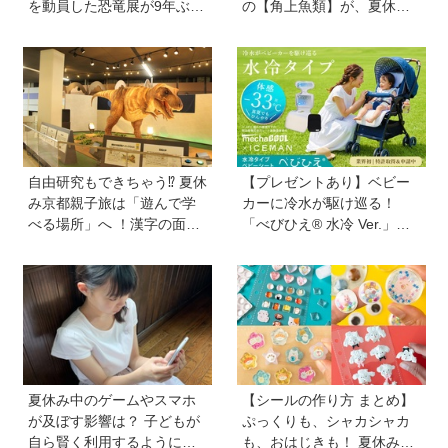
を動員した恐竜展が9年ぶり
の【角上魚類】が、夏休み
に復活！ 夏休みのおでかけ
のお出かけ＆自由研究にお
で楽しむポイントを完全ガ
すすめのワケ
イド
自由研究もできちゃう⁉︎ 夏休
【プレゼントあり】ベビー
み京都親子旅は「遊んで学
カーに冷水が駆け巡る！
べる場所」へ ！漢字の面白
「べびひえ® 水冷 Ver.」で
さ、科学の不思議に夢中に
暑い時期の赤ちゃんのお出
【HugKum京都隊が教える
かけをサポート
京の裏ワザ・裏ミチ徹底ガ
イド】
夏休み中のゲームやスマホ
【シールの作り方 まとめ】
が及ぼす影響は？ 子どもが
ぷっくりも、シャカシャカ
自ら賢く利用するようにな
も、おはじきも！ 夏休みの