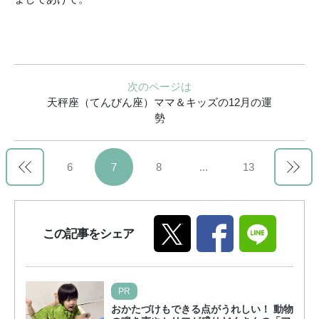
次のページは
天秤座（てんびん座）ママ＆キッズの12月の運
勢
6
7
8
...
13
この記事をシェア
PR
おかたづけもできる点がうれしい！ 動物