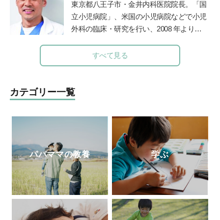
児童文化財としての絵本の魅力を学生に伝
東京都八王子市・金井内科医院院長。「国
えている。
鎌倉女子大学短期大学部非常勤
立小児病院」、米国の小児病院などで小児
講師など、幅広く活躍。著書に『0～5歳
外科の臨床・研究を行い、2008 年より現
子どもを育てる「読み聞かせ」実践ガイ
職。診療科目は内科、小児科、小児外科、
ド』『子どもを育てる0歳・1歳・2歳児に
外科。保育園の園医、小・中学校の校医も
すべて見る
ぴったりの絵本』（共に小学館）がある。
務める。
カテゴリー一覧
パパママの教養
学ぶ