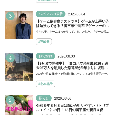
3
パパママの教養
2026.08.04
【ゲーム依存度テストつき】ゲームが上手い子
は勉強もできる？御三家中高卒でゲーマーの医
師・阿部智史さんが教えるゲームしながら受験
うちの子、ゲームばっかりしている、と悩み、「ゲーム禁
で勝つためのメソッド
止」を宣言し、子どもとトラブルになる家庭は多いもの。で
も…
#三輪泉
4
おでかけ
2026.08.03
【9月まで開催中】「ヨコハマ恐竜展2026」過
去26万人を動員した恐竜展が9年ぶりに復活！
夏休みのおでかけで楽しむポイントを完全ガイ
2026年7月17日(金)〜9月6日(日)、パシフィコ横浜 展示ホール
ド
Aにて「ヨコハマ恐竜展2026〜恐竜の食卓大図鑑〜」が開
催…
#北本祐子
5
暮らし
2026.08.06
令和８年８月８日は願いが叶いやすい《トリプ
ルエイト》の日！ 13日の獅子座の新月＆皆既
日食の影響にも注目