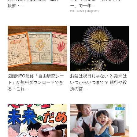
観察・...
ー」で一年...
PR（iNova｜Hugkum）
図鑑NEO監修「自由研究シー
お盆は祝日じゃない？ 期間は
ト」が無料ダウンロードでき
いつからいつまで？ 銀行や役
る！これ...
所の営...