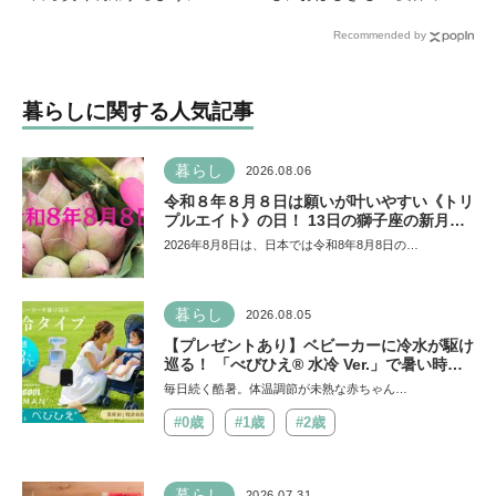
る声かけ方法を非認知能力
おうち時間にシールを作ろ
Recommended by
の専門家・井上顕滋先生が
う♪
解説
暮らしに関する人気記事
暮らし
2026.08.06
令和８年８月８日は願いが叶いやすい《トリ
プルエイト》の日！ 13日の獅子座の新月＆
皆既日食の影響にも注目
2026年8月8日は、日本では令和8年8月8日の…
暮らし
2026.08.05
【プレゼントあり】ベビーカーに冷水が駆け
巡る！ 「べびひえ® 水冷 Ver.」で暑い時期
の赤ちゃんのお出かけをサポート
毎日続く酷暑。体温調節が未熟な赤ちゃん…
#0歳
#1歳
#2歳
暮らし
2026.07.31