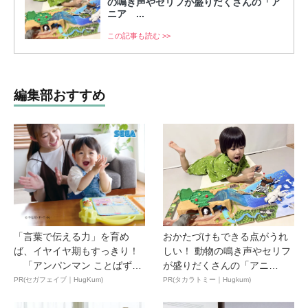
の鳴き声やセリフが盛りだくさんの「ア
ニア ...
この記事も読む >>
編集部おすすめ
「言葉で伝える力」を育め
おかたづけもできる点がうれ
ば、イヤイヤ期もすっきり！
しい！ 動物の鳴き声やセリフ
「アンパンマン ことばずか
が盛りだくさんの「アニ
ん...
ア ...
PR(セガフェイブ｜HugKum)
PR(タカラトミー｜Hugkum)