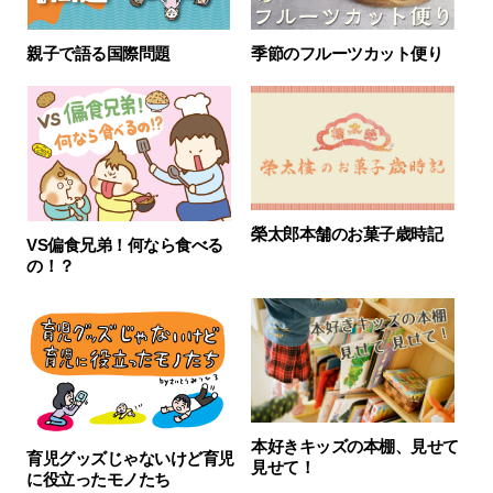
季節のフルーツカット便り
親子で語る国際問題
榮太郎本舗のお菓子歳時記
VS偏食兄弟！何なら食べる
の！？
本好きキッズの本棚、見せて
育児グッズじゃないけど育児
見せて！
に役立ったモノたち