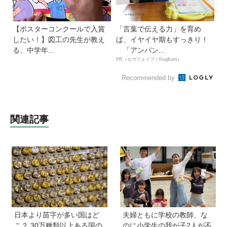
【ポスターコンクールで入賞
「言葉で伝える力」を育め
したい！】図工の先生が教え
ば、イヤイヤ期もすっきり！
る、中学年...
「アンパン...
PR（セガフェイブ｜HugKum）
Recommended by
関連記事
日本より苗字が多い国はど
夫婦ともに学校の教師、な
こ？ 30万種類以上ある国の
のに小学生の我が子2人が不