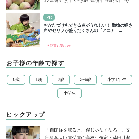
2026年8月8日は、日本では令和8年8月8日の8並びの日になり
ます。そしてこの日は、「ライオンズゲート」というとっ
て…
PR
おかたづけもできる点がうれしい！ 動物の鳴き
声やセリフが盛りだくさんの「アニア ...
この記事も読む >>
お子様の年齢で探す
0歳
1歳
2歳
3~6歳
小学1年生
小学生
ピックアップ
「自閉症を取ると、僕じゃなくなる」。文
部科学大臣賞受賞の高校生作家・藤田壮眞