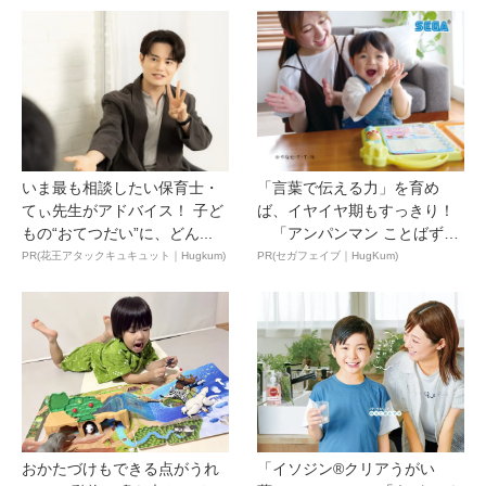
いま最も相談したい保育士・
「言葉で伝える力」を育め
てぃ先生がアドバイス！ 子ど
ば、イヤイヤ期もすっきり！
もの“おてつだい”に、どん...
「アンパンマン ことばずか
ん...
PR(花王アタックキュキュット｜Hugkum)
PR(セガフェイブ｜HugKum)
おかたづけもできる点がうれ
「イソジン®クリアうがい