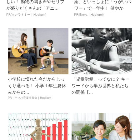
しい！ 動物の鳴き声やセリフ
薬」といっしょに「うがいパ
が盛りだくさんの「アニ
ワー」で一年中！ 健やか
ア ...
PR(タカラトミー｜Hugkum)
PR(iNova｜Hugkum)
小学校に慣れた今だからじっ
「児童労働」ってなに？ キー
くり選べる！ 小学１年生夏休
ワードから学ぶ世界と私たち
みからの...
の関係【...
PR（ヤマハ音楽振興会｜HugKum）