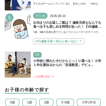
「ゲームの経験が受験勉強に役立った」そう考
子どもがゲームにハマっていると、顔をしかめ、「やめなさ
える背景とは
い！」という親御さんは多いでしょう。中学受験を控えて
い…
5
マンガ
2026.08.10
お泊まりのお返しご飯は？ 偏食兄弟もなんでも
食べる子も楽しめる料理があった！【VS偏食兄
弟！何なら食べるの！？】vol.55
7歳・4歳の兄弟を育てているイラストレーターのチーコで
す。とにかく偏食の兄弟、子育ての悩みナンバーワンはまち
が…
#VS偏食兄弟！何なら食べるの！？
PR
小学校に慣れた今だからじっくり選べる！ 小学
１年生夏休みからの「音楽教室」デビュ...
この記事も読む >>
お子様の年齢で探す
0歳
1歳
2歳
3~6歳
小学1年生