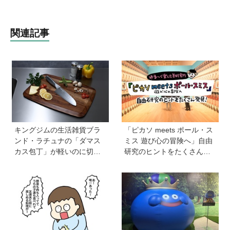
関連記事
キングジムの生活雑貨ブラ
「ピカソ meets ポール・ス
ンド・ラチュナの「ダマス
ミス 遊び心の冒険へ」自由
カス包丁」が軽いのに切れ
研究のヒントをたくさん発
味抜群！ “切れない”ストレ
見！オリジナルグッズもか
スから卒業【プレゼントあ
わいい♡【ゆる〜く楽しむ
り】
美術案内】