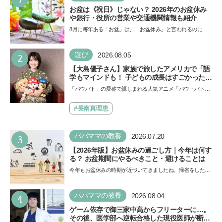
お盆は《祝日》じゃない？ 2026年のお盆休み
や銀行・役所の営業や交通機関情報も紹介
8月に毎年ある「お盆」は、「お盆休み」と言われるのに祝
日ではないのでしょうか？ 当記事では、まずは2026年のお
盆…
2
遊び
2026.08.05
【大島優子さん】家族で旅したアメリカで「語
学もマインドも！ 子どもの成長はすごかった」
声優をつとめた映画『パウ・パトロール ザ・ダ
「パウパト」の愛称で親しまれる人気アニメ「パウ・パトロ
イノ・ムービー』ではあきらめなければ何でも
ール」の劇場版シリーズ第3弾、映画『パウ・パトロール
できると子どもに知ってほしい
ザ…
#長南真理恵
3
パパママの教養
2026.07.20
【2026年版】お盆休みの過ごし方｜今年は何す
る？ お盆期間にやるべきこと・避けることは
今年もお盆休みの時期が近づいてきましたね。帰省をした
り、旅行に行ったり……さまざまな過ごし方が想定されます
が、…
4
パパママの教養
2026.08.04
ゲーム依存で御三家中高からフリーターに…。
その後、医学部へ逆転合格した現役医師が断言