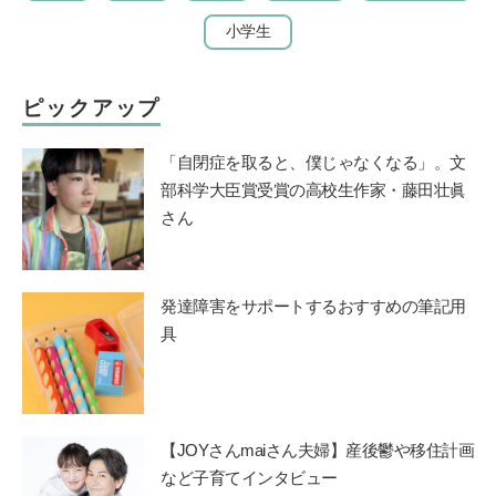
小学生
ピックアップ
「自閉症を取ると、僕じゃなくなる」。文
部科学大臣賞受賞の高校生作家・藤田壮眞
さん
発達障害をサポートするおすすめの筆記用
具
【JOYさんmaiさん夫婦】産後鬱や移住計画
など子育てインタビュー