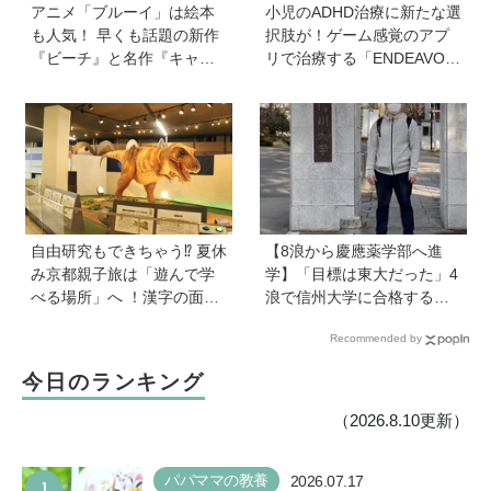
アニメ「ブルーイ」は絵本
小児のADHD治療に新たな選
も人気！ 早くも話題の新作
択肢が！ゲーム感覚のアプ
『ビーチ』と名作『キャン
リで治療する「ENDEAVOR
プ』をセットでプレゼント
RIDE®（エンデバーライ
【3名様】
ド）」とは？
自由研究もできちゃう⁉︎ 夏休
【8浪から慶應薬学部へ進
み京都親子旅は「遊んで学
学】「目標は東大だった」4
べる場所」へ ！漢字の面白
浪で信州大学に合格するも1
さ、科学の不思議に夢中に
年で退学。学歴を追い続け
Recommended by
【HugKum京都隊が教える
た理由、今思うことは「学
京の裏ワザ・裏ミチ徹底ガ
歴は人の一部にしかすぎな
今日のランキング
イド】
い」《慶應生よしださん｜
後編》
（2026.8.10更新）
1
パパママの教養
2026.07.17