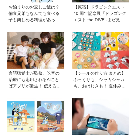
お泊まりのお返しご飯は？
【原宿】ドラゴンクエスト
偏食兄弟もなんでも食べる
40 周年記念展『ドラゴンク
子も楽しめる料理があっ
エスト the DIVE -まだ見ぬ
た！【VS偏食兄弟！何なら
冒険の舞台へ-』が原宿ハラ
食べるの！？】vol.55
カドに登場！ VR体験からコ
ラボグルメ、限定グッズま
で親子で楽しめる注目イベ
ント
言語聴覚士が監修、吃音の
【シールの作り方 まとめ】
治療にも応用されるAIこと
ぷっくりも、シャカシャカ
ばアプリが誕生！ 伝える力
も、おはじきも！ 夏休みの
を育み、親子の会話を楽し
おうち時間にシールを作ろ
める「ことたね」の魅力と
う♪
は