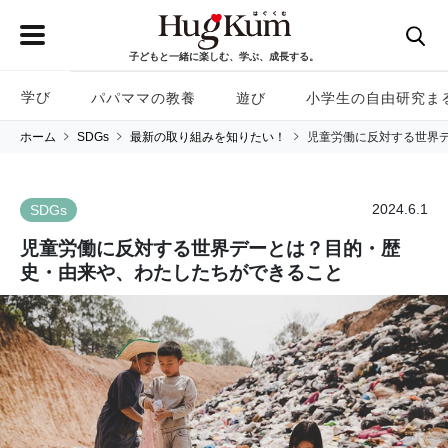
子どもと一緒に楽しむ、学ぶ、成長する。
学び
パパママの教養
遊び
小学生の自由研究ま
ホーム
SDGs
最新の取り組みを知りたい！
児童労働に反対する世界
2024.6.1
SDGs
児童労働に反対する世界デーとは？目的・歴
史・由来や、わたしたちができること