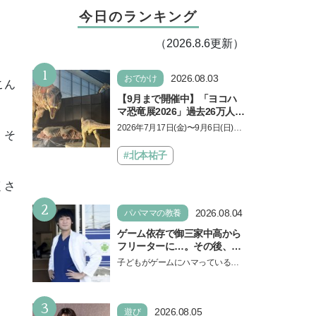
今日のランキング
（2026.8.6更新）
1
2026.08.03
おでかけ
こん
【9月まで開催中】「ヨコハ
マ恐竜展2026」過去26万人を
動員した恐竜展が9年ぶりに
2026年7月17日(金)〜9月6日(日)、
、そ
復活！ 夏休みのおでかけで楽
パシフィコ横浜 展示ホールAにて
しむポイントを完全ガイド
「ヨコハマ恐竜展2026〜恐竜の食
#北本祐子
卓大図鑑〜」が開催…
くさ
2
2026.08.04
パパママの教養
ゲーム依存で御三家中高から
フリーターに…。その後、医
学部へ逆転合格した現役医師
子どもがゲームにハマっている
が断言「ゲームの経験が受験
と、顔をしかめ、「やめなさ
勉強に役立った」そう考える
い！」という親御さんは多いでし
背景とは
3
ょう。中学受験を控えてい…
2026.08.05
遊び