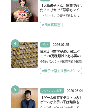
【大島優子さん】家族で旅し
たアメリカで「語学もマイン
ドも！ 子どもの成長はすごか
「パウパト」の愛称で親しまれる
った」声優をつとめた映画
人気アニメ「パウ・パトロール」
『パウ・パトロール ザ・ダイ
の劇場版シリーズ第3弾、映画『パ
#長南真理恵
ノ・ムービー』ではあきらめ
ウ・パトロール ザ…
なければ何でもできると子ど
もに知ってほしい
4
2026.07.25
学び
日本より苗字が多い国はど
こ？ 30万種類以上ある国の理
由とは【親子で語る国際問
今知っておくべき国際問題を国際政
題】
治先生が分かりやすく解説してくれ
る「親子で語る国際問題」。今回
#親子で語る世界のギモン
は、苗字の種類…
5
2026.08.04
パパママの教養
【ゲーム依存度テストつき】
ゲームが上手い子は勉強もで
きる？御三家中高卒でゲーマ
うちの子、ゲームばっかりしてい