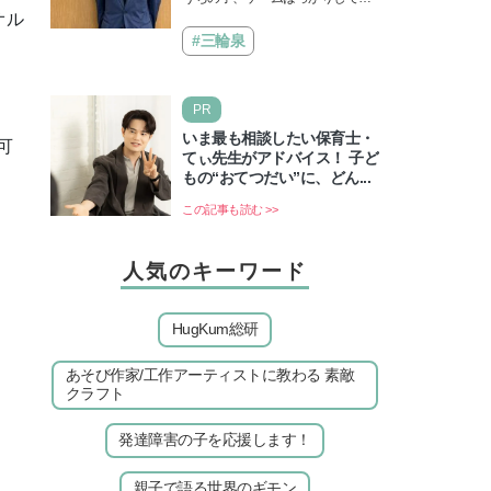
ーの医師・阿部智史さんが教
オル
る、と悩み、「ゲーム禁止」を宣
えるゲームしながら受験で勝
言し、子どもとトラブルになる家
#三輪泉
つためのメソッド
庭は多いもの。でも…
PR
いま最も相談したい保育士・
可
てぃ先生がアドバイス！ 子ど
もの“おてつだい”に、どん...
この記事も読む >>
人気のキーワード
HugKum総研
あそび作家/工作アーティストに教わる 素敵
クラフト
発達障害の子を応援します！
親子で語る世界のギモン