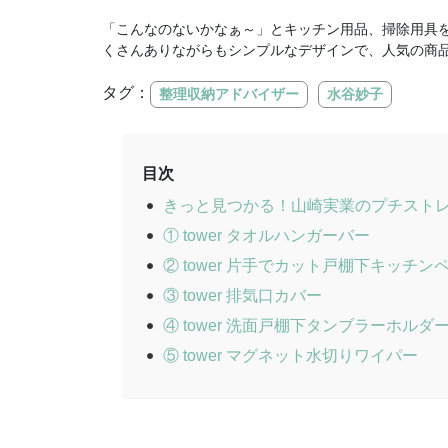
「こんなのないかなぁ～」とキッチン用品、掃除用具
くさんありながらもシンプルなデザインで、人気の商
タグ：
整理収納アドバイザー
水谷妙子
目次
きっと見つかる！山崎実業のプチスト
① tower タオルハンガーバー
② tower 片手でカット戸棚下キッチ
③ tower 排気口カバー
④ tower 洗面戸棚下タンブラーホルダ
⑤ tower マグネット水切りワイパー