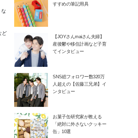
すすめの筆記用具
くな
など
【JOYさんmaiさん夫婦】
産後鬱や移住計画など子育
てインタビュー
SNS総フォロワー数320万
人超えの【佐藤三兄弟】イ
ンタビュー
お菓子缶研究家が教える
「絶対に外さないクッキー
缶」10選