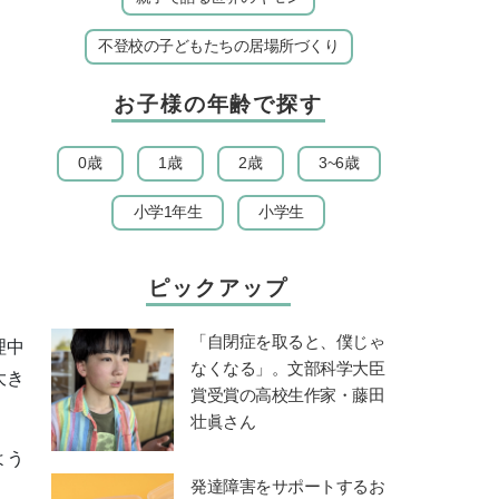
不登校の子どもたちの居場所づくり
お子様の年齢で探す
0歳
1歳
2歳
3~6歳
小学1年生
小学生
ピックアップ
「自閉症を取ると、僕じゃ
理中
なくなる」。文部科学大臣
大き
賞受賞の高校生作家・藤田
壮眞さん
よう
発達障害をサポートするお